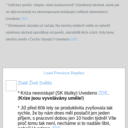
*
Svět bez peněz. Utopie, nebo budoucnost? (Výměnný obchod, aneb jak
se stát nezávislý na zkorumpované kolabující světové ekonomice)
Uvedeno
ZDE
.
* Očekávané zázraky už začaly. Na mnoha místech světa se vytvořil
výměnný obchod oproštěný od peněz, obzvláště těch cizích. Kdy tomu
otevřou dveře i Čecho-Slováci? Uvedeno
ZDE
.
.
Load Previous Replies
Zlaté Živé Světlo
* Kríza neexistuje! (SK titulky) Uvedeno
ZDE
.
(
Krize jsou vyvolávány uměle!
)
* Již před 60ti lety se produktivita zvyšovala tak
rychle, že by nám dnes měl postačit jen jeden
příjem, s pracovní dobou jen 10 hodin týdně! Víte
proč tomu tak není, necháme si to nadále líbit,