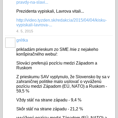
pravdy-na-slavi...
Prezidenta vypiskali, Lavrova vitali...
http://video.tyzden.sk/redakcia/2015/04/04/kisku-
vypiskali-lavrova-...
4. 5, 2015
grétka
prikladám prieskum zo SME /nie z nejakeho
konšpiračného webu/:
Slováci preferujú pozíciu medzi Západom a
Ruskom
Z prieskumu SAV vyplynulo, že Slovensko by sa v
zahraničnej politike malo usilovať o vyváženú
pozíciu medzi Západom (EÚ, NATO) a Ruskom -
59,5 %
Vždy stáť na strane západu - 9,4 %
Skôr stáť na strane západu - 21,2 %
vyváženú pozíciu medzi Západom (EÚ, NATO) a