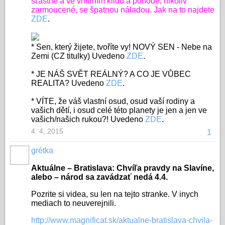
šťastné a ve vnitřním klidu a pohodě, nikoliv
zarmoucené, se špatnou náladou. Jak na to najdete
ZDE
.
* Sen, který žijete, tvoříte vy! NOVÝ SEN - Nebe na
Zemi (CZ titulky) Uvedeno
ZDE
.
* JE NÁŠ SVĚT REÁLNÝ? A CO JE VŮBEC
REALITA? Uvedeno
ZDE
.
* VÍTE, že váš vlastní osud, osud vaší rodiny a
vašich dětí, i osud celé této planety je jen a jen ve
vašich/našich rukou?! Uvedeno
ZDE
.
4. 4, 2015
1
grétka
Aktuálne – Bratislava: Chvíľa pravdy na Slavíne,
alebo – národ sa zavádzať nedá 4.4.
Pozrite si videa, su len na tejto stranke. V inych
mediach to neuverejnili.
http://www.magnificat.sk/aktualne-bratislava-chvila-