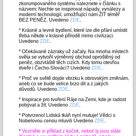
zkorumpovaného systému naleznete v článku s
názvem: Nechte se inspirovat nápady, vynálezy a
moderní technologií, umožňující nám ŽÍT téměř
BEZ PENĚZ. Uvedeno
ZDE
.
* Krásné a levné bydlení, které lze dle přání umístit
třeba někde v krásné přírodě mimo civilizaci.
Uvedeno
ZDE
.
* Očekávané zázraky už začaly. Na mnoha místech
světa se vytvořil výměnný obchod oproštěný od
peněz, obzvláště těch cizích. Kdy tomu otevřou
dveře i Čecho-Slováci? Uvedeno
ZDE
.
* Proč ve světě dojde vbrzku k obrovským změnám,
aneb co se bude velice brzo dít a z jakých
důvodů. Uvedeno
ZDE
.
* Inspirace pro tvoření Ráje na Zemi, kde je radost
pobývat a žít. Uvedeno
ZDE
.
* Potvrzeno! Lidská tkáň nyní mutuje! Vědci s
Nobelovou cenou mluvili Uvedeno
ZDE
.
*
Vezměte si příklad z koček, neboť ty jsou stále