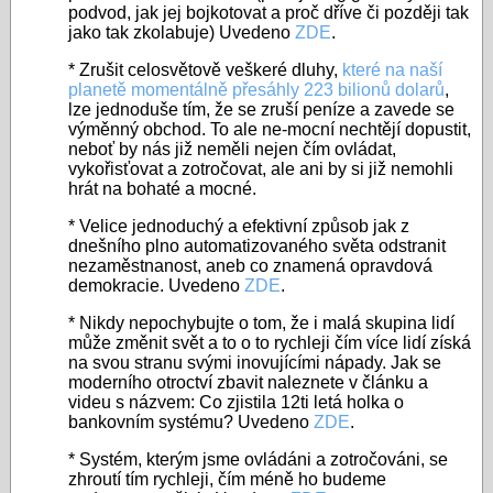
podvod, jak jej bojkotovat a proč dříve či později tak
jako tak zkolabuje) Uvedeno
ZDE
.
* Zrušit celosvětově veškeré dluhy,
které na naší
planetě momentálně přesáhly 223 bilionů dolarů
,
lze jednoduše tím, že se zruší peníze a zavede se
výměnný obchod. To ale ne-mocní nechtějí dopustit,
neboť by nás již neměli nejen čím ovládat,
vykořisťovat a zotročovat, ale ani by si již nemohli
hrát na bohaté a mocné.
* Velice jednoduchý a efektivní způsob jak z
dnešního plno automatizovaného světa odstranit
nezaměstnanost, aneb co znamená opravdová
demokracie. Uvedeno
ZDE
.
* Nikdy nepochybujte o tom, že i malá skupina lidí
může změnit svět a to o to rychleji čím více lidí získá
na svou stranu svými inovujícími nápady. Jak se
moderního otroctví zbavit naleznete v článku a
videu s názvem: Co zjistila 12ti letá holka o
bankovním systému? Uvedeno
ZDE
.
* Systém, kterým jsme ovládáni a zotročováni, se
zhroutí tím rychleji, čím méně ho budeme