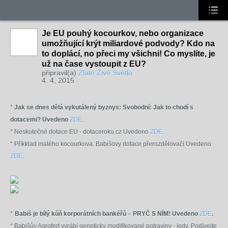
Je EU pouhý kocourkov, nebo organizace
umožňující krýt miliardové podvody? Kdo na
to doplácí, no přeci my všichni! Co myslíte, je
už na čase vystoupit z EU?
připravil(a)
Zlaté Živé Světlo
4. 4, 2015
*
Jak se dnes dělá vykutálený byznys: Svobodní: Jak to chodí s
dotacemi? Uvedeno
ZDE
.
* Neskutečné dotace EU - dotaceroku.cz Uvedeno
ZDE
.
* Příkklad malého kocourkova:
Babišovy dotace přerozdělovači
Uvedeno
ZDE
.
*
Babiš je bílý kůň korporátních bankéřů – PRYČ S NÍM! Uvedeno
ZDE
.
* Babišův Agrofert vyrábí geneticky modifikované potraviny - jedy. Podívejte