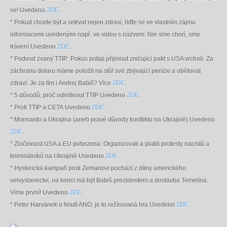
se!
Uvedeno
ZDE
.
* Pokud chcete být a setrvat nejen zdraví, řiďte se ve vlastním zájmu
informacemi uvedenými např. ve videu s názvem: Nie sme chorí, sme
trávení
Uvedeno
ZDE
.
* Podvod zvaný TTIP: Pokus potají přijmout zničující pakt s USA vrcholí. Za
záchranu dolaru máme položit na stůl své zbývající peníze a obětovat
zdraví. Je za tím i Andrej Babiš? Více
ZDE
.
* 5 důvodů, proč odmítnout TTIP
Uvedeno
ZDE
.
* Proti TTIP a CETA
Uvedeno
ZDE
.
* Monsanto a Ukrajina (aneb pravé důvody konfliktu na Ukrajině)
Uvedeno
ZDE
.
* Zločinnost USA a EU potvrzena: Organizovali a platili protesty nacistů a
kriminálníků na Ukrajině Uvedeno
ZDE
.
* Hysterická kampaň proti Zemanovi pochází z dílny amerického
velvyslanectví, na konci má být Babiš prezidentem a dostavba Temelína.
Víme první! Uvedeno
ZDE
.
* Peter Harvánek o hnutí ANO: je to režírovaná hra
Uvedeno
ZDE
.