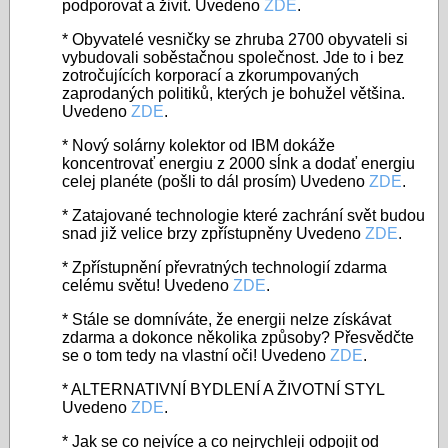
podporovat a živit. Uvedeno
ZDE
.
* Obyvatelé vesničky se zhruba 2700 obyvateli si
vybudovali soběstačnou společnost. Jde to i bez
zotročujících korporací a zkorumpovaných
zaprodaných politiků, kterých je bohužel většina.
Uvedeno
ZDE
.
* Nový solárny kolektor od IBM dokáže
koncentrovať energiu z 2000 sĺnk a dodať energiu
celej planéte (pošli to dál prosím) Uvedeno
ZDE
.
* Zatajované technologie které zachrání svět budou
snad již velice brzy zpřístupněny Uvedeno
ZDE
.
* Zpřístupnění převratných technologií zdarma
celému světu! Uvedeno
ZDE
.
* Stále se domníváte, že energii nelze získávat
zdarma a dokonce několika způsoby? Přesvědčte
se o tom tedy na vlastní oči! Uvedeno
ZDE
.
* ALTERNATIVNÍ BYDLENÍ A ŽIVOTNÍ STYL
Uvedeno
ZDE
.
* Jak se co nejvíce a co nejrychleji odpojit od