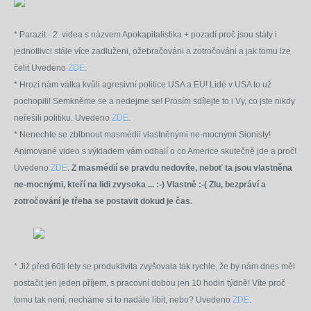
* Parazit - 2. videa s názvem Apokapitalistika + pozadí proč jsou státy i
jednotlivci stále více zadluženi, ožebračováni a zotročováni a jak tomu lze
čelit Uvedeno
ZDE
.
* Hrozí nám válka kvůli agresivní politice USA a EU! Lidé v USA to už
pochopili! Semkněme se a nedejme se! Prosím sdílejte to i Vy, co jste nikdy
neřešili politiku. Uvedeno
ZDE
.
*
Nenechte se zblbnout masmédii vlastněnými ne-mocnými Sionisty!
Animované video s výkladem vám odhalí o co Americe skutečně jde a proč!
Uvedeno
ZDE
.
Z masmédií se pravdu nedovíte, neboť ta jsou vlastněna
ne-mocnými, kteří na lidi zvysoka ... :-) Vlastně :-( Zlu, bezpráví a
zotročování je třeba se postavit dokud je čas.
* Již před 60ti lety se produktivita zvyšovala tak rychle, že by nám dnes měl
postačit jen jeden příjem, s pracovní dobou jen 10 hodin týdně! Víte proč
tomu tak není, necháme si to nadále líbit, nebo? Uvedeno
ZDE
.