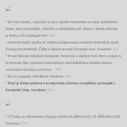
* EU nás okrádá, vzpružila si svou vlastní ekonomiku na úkor východního
bloku, který si porobila, zotročila a ožebračila nás. Nejen z tohoto důvodu
je třeba z EU vystoupit Více
ZDE
.
* Americké tajné služby ve velkém podporovaly evropské federalisty aneb
Evropa Rockefellerů. Čtěte o tajném pozadí Evropské unie. Uvedeno
ZDE
.
* Pravé důvody vytváření Evropské, Americké a dalších Unií, která, pokud si
to necháte líbit, vyvrcholí celosvětovou absolutistickou totalitní vládou,
zotročující všechny a všechno. -
ZDE
.
* EU se rozpadá: Petr Mach Uvedeno
ZDE
.
*
Proč je třeba usilovat o to abychom všichni co nejdříve vystoupili z
Evropské Unie. Uvedeno
ZDE
.
* Z Česka se stal krmelec Evropy LENKA ZLÁMALOVÁ1 28. BŘEZNA 2018
Uvedeno
ZDE
.