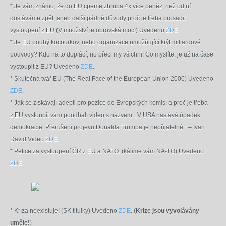
* Je vám známo, že do EU cpeme zhruba 4x více peněz, než od ní
dostáváme zpět, aneb další pádné důvody proč je třeba prosadit
vystoupení z EU (V množství je obrovská moc!) Uvedeno
ZDE
.
* Je EU pouhý kocourkov, nebo organizace umožňující krýt miliardové
podvody? Kdo na to doplácí, no přeci my všichni! Co myslíte, je už na čase
vystoupit z EU? Uvedeno
ZDE
.
*
Skutečná tvář EU (The Real Face of the European Union 2006) Uvedeno
ZDE
.
*
Jak se získávají adepti pro pozice do Evropských komisí a proč je třeba
z EU vystoupit vám poodhalí video s názvem: „V USA nastává úpadek
demokracie. Přerušení projevu Donalda Trumpa je nepřijatelné.“ – Ivan
David Video
ZDE
.
* Petice za vystoupení ČR z EU a NATO. (kálíme vám NA-TO) Uvedeno
ZDE
.
* Kríza neexistuje! (SK titulky) Uvedeno
ZDE
. (
Krize jsou vyvolávány
uměle!
)