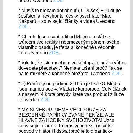
nebo? Uvedeno
ZDE
.
* Musíš to niekam dotiahnuť (J. Dušek) + Budujte
šesťsten a nevyhoríte, český psychiater Max
Kašparů + související články a videa Uvedeno
ZDE
.
* Chcete-li se osvobodit od Matrixu a stát se
tvůrcem své reality i neomezeným pánem svého
vlastního osudu, je třeba si konečně uvědomit
toto: Uvedeno
ZDE
.
* Víte to, že jste mnohem větší hlupáci, než si vůbec
dovedete představit? Nemáte tušení proč? Tak se
na to mrkněte a konečně prozřete! Uvedeno
ZDE
.
* 1) Peníze jsou podvod 2. Dluh je fikce 3. Média
jsou manipulace 4. Vláda je korporace. Celý článek
s názvem: 4 kruté pravdy, které vás probudí z iluze
je uveden
ZDE
.
* MY SI NEKUPUJEME VĚCI POUZE ZA
BEZCENNÉ PAPÍRKY ZVANÉ PENÍZE, ALE
HLAVNĚ ZA HODINY SVÉHO ŽIVOTA! Úzce
související článek: Tajemství peněz - největší
podvod v historii lidstva (proč je to gigantický