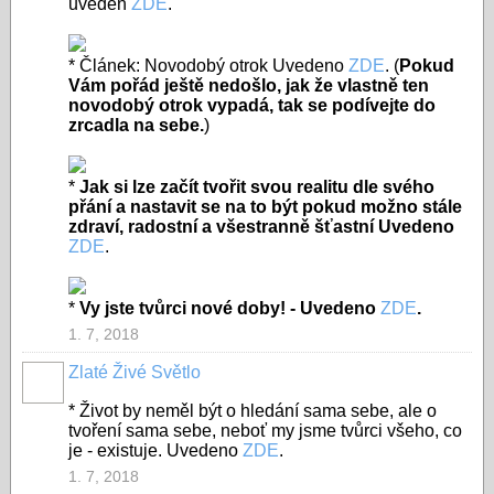
uveden
ZDE
.
* Článek: Novodobý otrok Uvedeno
ZDE
.
(
Pokud
Vám pořád ještě nedošlo, jak že vlastně ten
novodobý otrok vypadá, tak se podívejte do
zrcadla na sebe.
)
*
Jak si lze začít tvořit svou realitu dle svého
přání a nastavit se na to být pokud možno stále
zdraví, radostní a všestranně šťastní Uvedeno
ZDE
.
*
Vy jste tvůrci nové doby! - Uvedeno
ZDE
.
1. 7, 2018
Zlaté Živé Světlo
* Život by neměl být o hledání sama sebe, ale o
tvoření sama sebe, neboť my jsme tvůrci všeho, co
je - existuje. Uvedeno
ZDE
.
1. 7, 2018