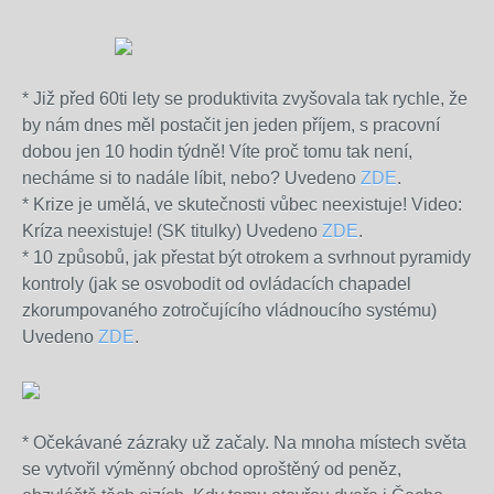
* Již před 60ti lety se produktivita zvyšovala tak rychle, že
by nám dnes měl postačit jen jeden příjem, s pracovní
dobou jen 10 hodin týdně! Víte proč tomu tak není,
necháme si to nadále líbit, nebo? Uvedeno
ZDE
.
* Krize je umělá, ve skutečnosti vůbec neexistuje! Video:
Kríza neexistuje! (SK titulky) Uvedeno
ZDE
.
* 10 způsobů, jak přestat být otrokem a svrhnout pyramidy
kontroly (jak se osvobodit od ovládacích chapadel
zkorumpovaného zotročujícího vládnoucího systému)
Uvedeno
ZDE
.
* Očekávané zázraky už začaly. Na mnoha místech světa
se vytvořil výměnný obchod oproštěný od peněz,