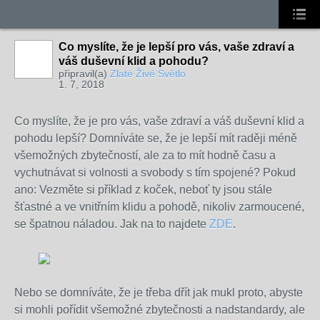
Co myslíte, že je lepší pro vás, vaše zdraví a
váš duševní klid a pohodu?
připravil(a)
Zlaté Živé Světlo
1. 7, 2018
Co myslíte, že je pro vás, vaše zdraví a váš duševní klid a
pohodu lepší? Domníváte se, že je lepší mít raději méně
všemožných zbytečností, ale za to mít hodně času a
vychutnávat si volnosti a svobody s tím spojené? Pokud
ano: Vezměte si příklad z koček, neboť ty jsou stále
šťastné a ve vnitřním klidu a pohodě, nikoliv zarmoucené,
se špatnou náladou. Jak na to najdete
ZDE
.
Nebo se domníváte, že je třeba dřít jak mukl proto, abyste
si mohli pořídit všemožné zbytečnosti a nadstandardy, ale