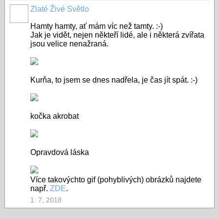
Zlaté Živé Světlo
Hamty hamty, ať mám víc než tamty. :-)
Jak je vidět, nejen někteří lidé, ale i některá zvířata
jsou velice nenažraná.
Kurňa, to jsem se dnes nadřela, je čas jít spát. :-)
kočka akrobat
Opravdová láska
Více takovýchto gif (pohyblivých) obrázků najdete
např.
ZDE
.
1. 7, 2018