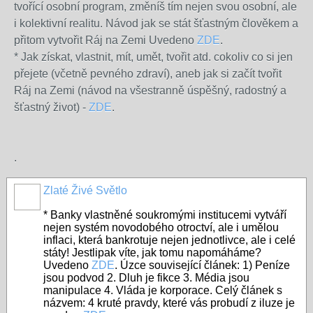
tvořící osobní program, změníš tím nejen svou osobní, ale
i kolektivní realitu. Návod jak se stát šťastným člověkem a
přitom vytvořit Ráj na Zemi Uvedeno
ZDE
.
* Jak získat, vlastnit, mít, umět, tvořit atd. cokoliv co si jen
přejete (včetně pevného zdraví), aneb jak si začít tvořit
Ráj na Zemi (návod na všestranně úspěšný, radostný a
šťastný život) -
ZDE
.
.
Zlaté Živé Světlo
* Banky vlastněné soukromými institucemi vytváří
nejen systém novodobého otroctví, ale i umělou
inflaci, která bankrotuje nejen jednotlivce, ale i celé
státy! Jestlipak víte, jak tomu napomáháme?
Uvedeno
ZDE
.
Úzce související článek: 1) Peníze
jsou podvod 2. Dluh je fikce 3. Média jsou
manipulace 4. Vláda je korporace. Celý článek s
názvem: 4 kruté pravdy, které vás probudí z iluze je