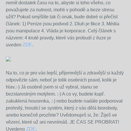
nemít dostatek času na to, abyste si toho všeho, co
považujete za nutnost, mohli v pohodě a beze stresu
užít? Pokud smýšlíte tak či onak, bude dobré si přečíst
článek: 1) Peníze jsou podvod 2. Dluh je fikce 3. Média
jsou manipulace 4. Vláda je korporace. Celý článek s
názvem: 4 kruté pravdy, které vás probudí z iluze je
uveden
ZDE
.
Na to, co je pro vás lepší, příjemnější a zdravější si každý
odpovězte sám, neboť je tolik osobních pravd, kolik je
hlav.:-) Já osobně jsem si už vybral, stanu se
bezstarostným motýlem. :-) A co vy, budete kupř.
zakuklená housenka, :-) nebo budete nadále podporovat
prohnilý, hroutící se systém, který z vás dělá bioroboty,
anebo konečně prozřete? Uvědomuješ si, že: Žiješ ve
vězení, které už ani nevnímáš. JE ČAS SE PROBRAT!
Uvedeno
ZDE
.