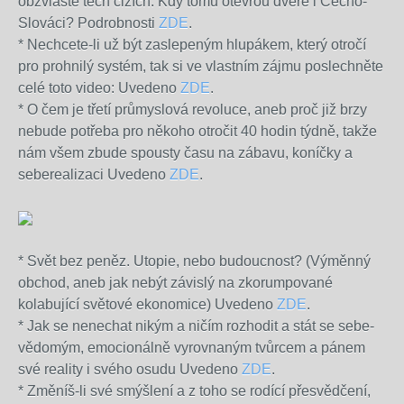
obzvláště těch cizích. Kdy tomu otevřou dveře i Čecho-
Slováci? Podrobnosti
ZDE
.
* Nechcete-li už být zaslepeným hlupákem, který otročí
pro prohnilý systém, tak si ve vlastním zájmu poslechněte
celé toto video: Uvedeno
ZDE
.
* O čem je třetí průmyslová revoluce, aneb proč již brzy
nebude potřeba pro někoho otročit 40 hodin týdně, takže
nám všem zbude spousty času na zábavu, koníčky a
seberealizaci Uvedeno
ZDE
.
* Svět bez peněz. Utopie, nebo budoucnost? (Výměnný
obchod, aneb jak nebýt závislý na zkorumpované
kolabující světové ekonomice) Uvedeno
ZDE
.
* Jak se nenechat nikým a ničím rozhodit a stát se sebe-
vědomým, emocionálně vyrovnaným tvůrcem a pánem
své reality i svého osudu Uvedeno
ZDE
.
* Změníš-li své smýšlení a z toho se rodící přesvědčení,