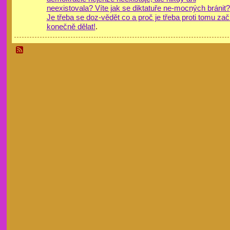
neexistovala? Víte jak se diktatuře ne-mocných bránit?
Je třeba se doz-vědět co a proč je třeba proti tomu zač
konečně dělat!
.