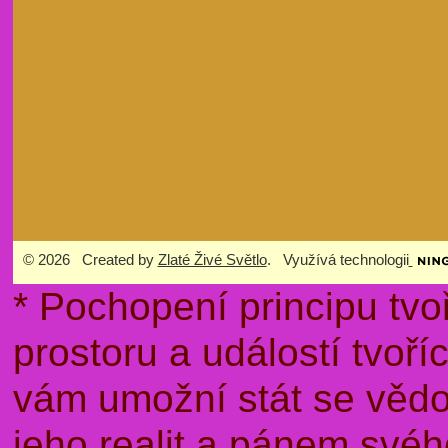
© 2026 Created by
Zlaté Živé Světlo
. Využívá technologii
* Pochopení principu tvo
prostoru a událostí tvoř
vám umožní stát se věd
jeho realit a pánem sv