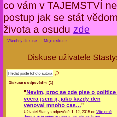
co vám v TAJEMSTVÍ nep
postup jak se stát věd
života a osudu
zde
Všechny diskuse
Moje diskuse
Diskuse uživatele Stast
Diskuse s odpověďmi (1)
"
Nevim, proc se zde pise o politice 
vcera jsem ji, jako kazdy den
venoval mnoho cas…
"
Uživatel Stastys odpověděl 1. 12, 2015 do
Víte proč
demokracie nejenže neexistuje, ale nikdy ani