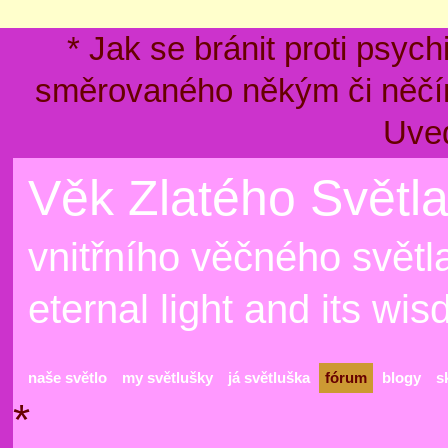
* Jak se bránit proti psyc
směrovaného někým či něčím
Uve
Věk Zlatého Světla
vnitřního věčného světla
eternal light and its wi
naše světlo
my světlušky
já světluška
fórum
blogy
s
*