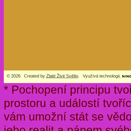
© 2026 Created by
Zlaté Živé Světlo
. Využívá technologii
* Pochopení principu tvo
prostoru a událostí tvoř
vám umožní stát se věd
jeho realit a pánem sv