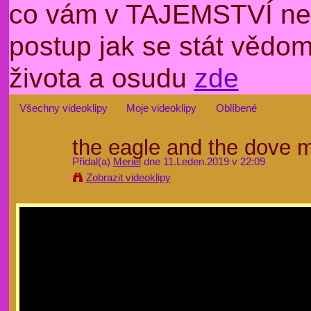
co vám v TAJEMSTVÍ nep
postup jak se stát věd
života a osudu
zde
Všechny videoklipy
Moje videoklipy
Oblíbené
the eagle and the dove m
Přidal(a)
Meriel
dne 11.Leden.2019 v 22:09
Zobrazit videoklipy