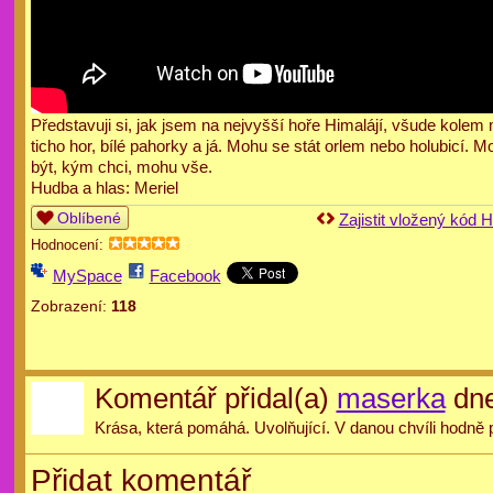
Představuji si, jak jsem na nejvyšší hoře Himalájí, všude kolem
ticho hor, bílé pahorky a já. Mohu se stát orlem nebo holubicí. M
být, kým chci, mohu vše.
Hudba a hlas: Meriel
Oblíbené
Zajistit vložený kód
Hodnocení:
MySpace
Facebook
Zobrazení:
118
Komentář přidal(a)
maserka
dne
Krása, která pomáhá. Uvolňující. V danou chvíli hodně
Přidat komentář