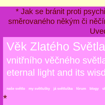
* Jak se bránit proti psyc
směrovaného někým či něčím
Uve
Věk Zlatého Světla
vnitřního věčného světla
eternal light and its wi
naše světlo
my světlušky
já světluška
fórum
blogy
s
*