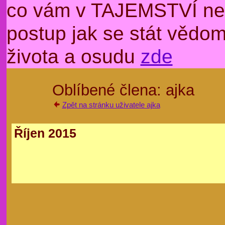
co vám v TAJEMSTVÍ nep
postup jak se stát věd
života a osudu
zde
Oblíbené člena: ajka
Zpět na stránku uživatele ajka
Říjen 2015