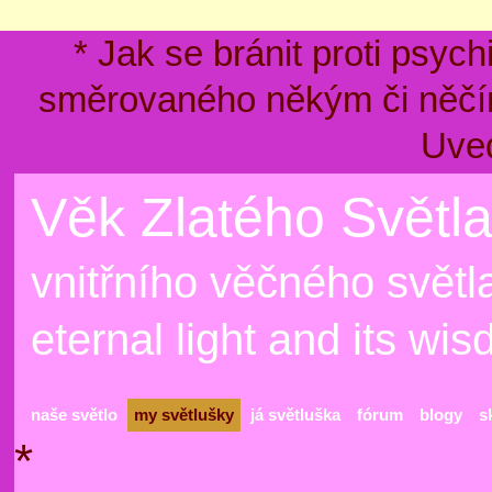
* Jak se bránit proti psyc
směrovaného někým či něčím
Uve
Věk Zlatého Světla
vnitřního věčného světla
eternal light and its wi
naše světlo
my světlušky
já světluška
fórum
blogy
s
*