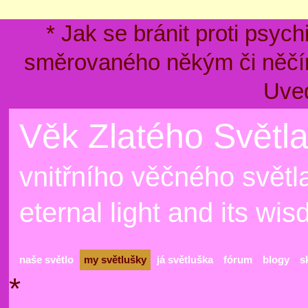
* Jak se bránit proti psyc
směrovaného někým či něčím
Uve
Věk Zlatého Světla
vnitřního věčného světla
eternal light and its wi
naše světlo
my světlušky
já světluška
fórum
blogy
s
*