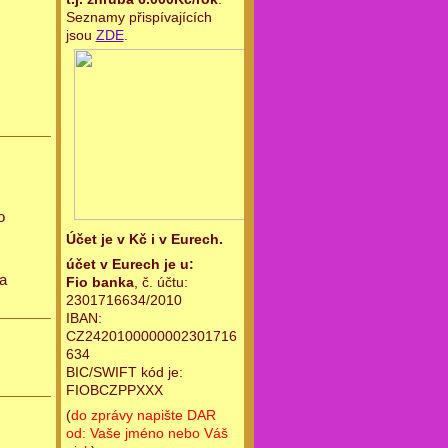
Seznamy přispívajících
jsou
ZDE
.
o
Účet je v Kč i v Eurech.
účet v Eurech je u:
a
Fio banka
, č. účtu:
2301716634/2010
IBAN:
CZ2420100000002301716
634
BIC/SWIFT kód je:
FIOBCZPPXXX
(
do zprávy napište DAR
od: Vaše jméno nebo Váš