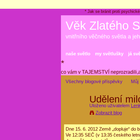
* Jak se bránit proti psychi
Věk Zlatého S
vnitřního věčného světla a jeh
naše světlo
my světlušky
já sv
*
co vám v TAJEMSTVÍ neprozradili,
Všechny blogové příspěvky
Můj 
Udělení mil
Uloženo uživatelem
Len
Zobrazit blog
Dne 15. 6. 2012 Země „dopluje“ do b
Ve 12:35 SEČ (v 13:35 českého letn