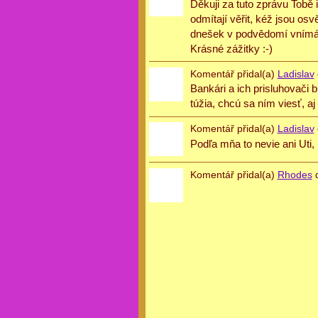
Děkuji za tuto zprávu Tobě 
odmítají věřit, kéž jsou os
dnešek v podvědomí vnímám 
Krásné zážitky :-)
Komentář přidal(a)
Ladislav
Bankári a ich prisluhovači 
túžia, chcú sa ním viesť, aj 
Komentář přidal(a)
Ladislav
Podľa mňa to nevie ani Uti, 
Komentář přidal(a)
Rhodes
d