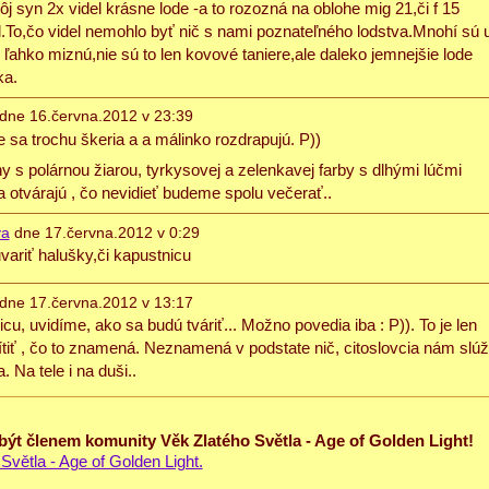
j syn 2x videl krásne lode -a to rozozná na oblohe mig 21,či f 15
diel.To,čo videl nemohlo byť nič s nami poznateľného lodstva.Mnohí sú 
ľahko miznú,nie sú to len kovové taniere,ale daleko jemnejšie lode
ka.
dne 16.června.2012 v 23:39
e sa trochu škeria a a málinko rozdrapujú. P))
 s polárnou žiarou, tyrkysovej a zelenkavej farby s dlhými lúčmi
a otvárajú , čo nevidieť budeme spolu večerať..
va
dne 17.června.2012 v 0:29
uvariť halušky,či kapustnicu
dne 17.června.2012 v 13:17
cu, uvidíme, ako sa budú tváriť... Možno povedia iba : P)). To je len
cítiť , čo to znamená. Neznamená v podstate nič, citoslovcia nám slúž
 Na tele i na duši..
 být členem komunity Věk Zlatého Světla - Age of Golden Light!
Světla - Age of Golden Light.