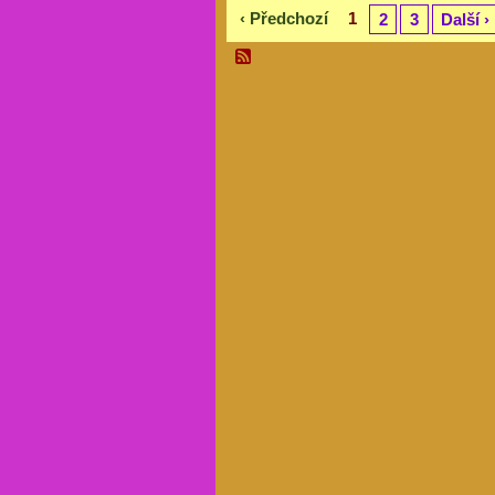
‹ Předchozí
1
2
3
Další ›