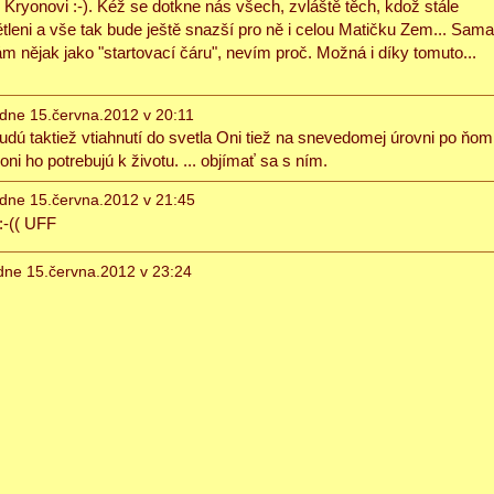
i Kryonovi :-). Kéž se dotkne nás všech, zvláště těch, kdož stále
větleni a vše tak bude ještě snazší pro ně i celou Matičku Zem... Sama
nějak jako "startovací čáru", nevím proč. Možná i díky tomuto...
dne 15.června.2012 v 20:11
budú taktiež vtiahnutí do svetla Oni tiež na snevedomej úrovni po ňom
oni ho potrebujú k životu. ... objímať sa s ním.
dne 15.června.2012 v 21:45
:-(( UFF
ne 15.června.2012 v 23:24