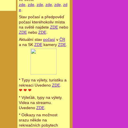
zde
,
zde
,
zde
,
zde
,
zde
,
zd
e
.
Stav počasí a předpověď
počasí kteréhokoliv místa
na světě najdete
ZDE
nebo
ZDE
nebo
ZDE
.
Aktuální stav
počasí
v
ČR
a na SK
ZDE
kamery
ZDE
.
* Typy na výlety, turistiku a
rekreaci Uvedeno
ZDE
.
❤ ❤ ❤
* Výleťák, typy na výlety.
Videa na streamu.
Uvedeno
ZDE
.
* Odkazy na možnost
srazu někde na
rekreačních pobytech