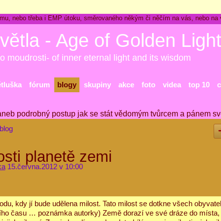
ckému, nebo třeba i EMP útoku, směrovaného někým či něčím na vás, nebo na
větla - Age of Golden Ligh
o moudrosti- of inner eternal light and its wisdom
ětluška
fórum
blogy
skupiny
akce
foto
videa
top 10
c
aneb podrobný postup jak se stát vědomým tvůrcem a pánem sv
blog
osti planetě zemi
ka
15.června.2012 v 10:00
odu, kdy jí bude udělena milost. Tato milost se dotkne všech obyvate
ího času … poznámka autorky) Země dorazí ve své dráze do místa, 