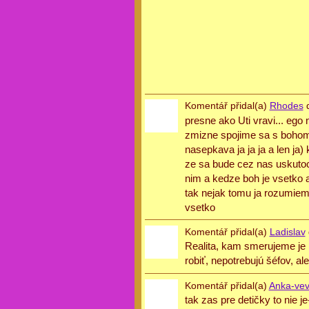
Komentář přidal(a)
Rhodes
d
presne ako Uti vravi... ego
zmizne spojime sa s bohom 
nasepkava ja ja ja a len ja
ze sa bude cez nas uskuto
nim a kedze boh je vsetko 
tak nejak tomu ja rozumiem.
vsetko
Komentář přidal(a)
Ladislav
Realita, kam smerujeme je i
robiť, nepotrebujú šéfov, a
Komentář přidal(a)
Anka-ve
tak zas pre detičky to nie 