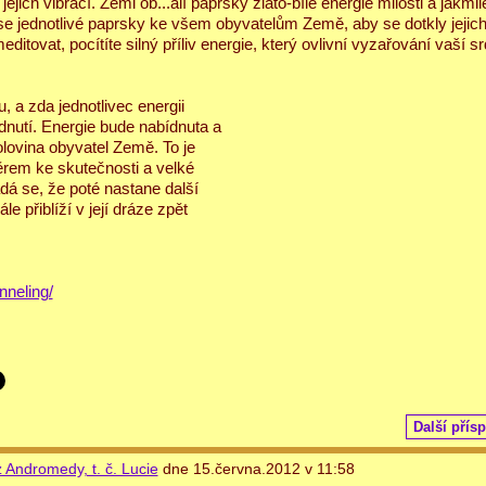
ejich vibrací. Zemi ob
...
alí paprsky zlato-bílé energie milosti a jakmi
e jednotlivé paprsky ke všem obyvatelům Země, aby se dotkly jejich
ditovat, pocítíte silný příliv energie, který ovlivní vyzařování vaší s
, a zda jednotlivec energii
odnutí. Energie bude nabídnuta a
olovina obyvatel Země. To je
rem ke skutečnosti a velké
dá se, že poté nastane další
e přiblíží v její dráze zpět
nneling/
Další přís
 Andromedy, t. č. Lucie
dne 15.června.2012 v 11:58