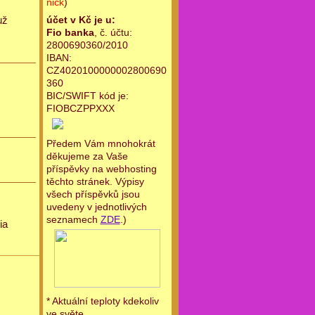
nick
)
už
účet v Kč je u:
Fio banka
, č. účtu:
2800690360/2010
IBAN:
CZ4020100000002800690
360
BIC/SWIFT kód je:
FIOBCZPPXXX
Předem Vám mnohokrát
děkujeme za Vaše
příspěvky na webhosting
těchto stránek. Výpisy
všech příspěvků jsou
uvedeny v jednotlivých
seznamech
ZDE
.)
ia
* Aktuální teploty kdekoliv
ve světe