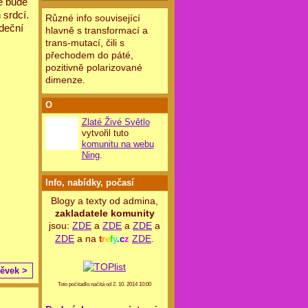
le bude
 srdcí.
Různé info související
rdeční
hlavně s transformací a
trans-mutací, čili s
přechodem do páté,
pozitivně polarizované
dimenze.
O
Zlaté Živé Světlo
vytvořil tuto
komunitu na webu
Ning
.
Info, nabídky, počasí
Blogy a texty od admina,
zakladatele komunity
jsou:
ZDE
a
ZDE
a
ZDE
a
ZDE
a na
ZDE
.
t
r
e
f
y
.
c
z
pěvek >
Toto počítadlo načítá od 2. 10. 2014 10:00