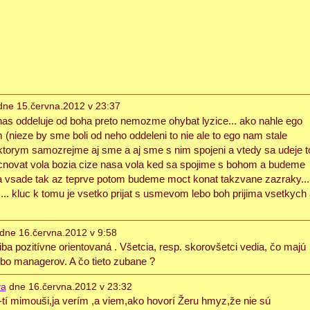
ne 15.června.2012 v 23:37
 nas oddeluje od boha preto nemozme ohybat lyzice... ako nahle ego
(nieze by sme boli od neho oddeleni to nie ale to ego nam stale
) ktorym samozrejme aj sme a aj sme s nim spojeni a vtedy sa udeje t
cnovat vola bozia cize nasa vola ked sa spojime s bohom a budeme
a vsade tak az teprve potom budeme moct konat takzvane zazraky...
.. kluc k tomu je vsetko prijat s usmevom lebo boh prijima vsetkych 
dne 16.června.2012 v 9:58
ba pozitívne orientovaná . Všetcia, resp. skorovšetci vedia, čo majú
lebo managerov. A čo tieto zubane ?
va
dne 16.června.2012 v 23:32
je-tí mimouši,ja verím ,a viem,ako hovorí Žeru hmyz,že nie sú