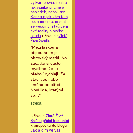
vytváříte svou realitu,
jak vzniká příčina a
následek, neboli tzv.
Karma a jak vám toto
poznání umožní stát
se vědomým tvůrcem
své reality a svého
osudu
uživatele
Zlaté
Živé Světlo
.
"Mezi láskou a
připoutáním je
obrovský rozdíl. Na
začátku si často
myslíme, že to
přebolí rychleji. Že
stačí čas nebo
změna prostředí.
Noví lidé, kterými
se…"
středa
Uživatel
Zlaté Živé
Světlo
přidal komentář
k příspěvku do blogu
Jak a čím ve vás