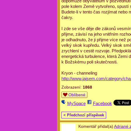
dopomůže obyvatelům v pozvednutí j
pole kolem Země vytvořeno, spustí s
Budete-li v tento čas rozjímat nebo me
čakry.
I zde se vše děje dle zákonů vesmíru
přijme, závisí na jeho vnitřním rozh
je odhadnuto, že ji přijme více než p
velký skok kupředu. Velký skok smě
zrychlení v cestě rozvoje. Předpoklá
energetická turbulence, která Zemi dál
k Božskému poli skutečnosti.
Kryon - channeling
http://www.jajsem.com/
category/cha
Zobrazení:
1868
Oblíbené
MySpace
Facebook
< Předchozí příspěvek
Komentář přidal(a)
Adriané z