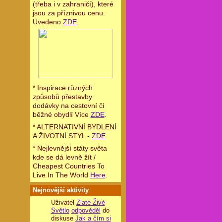
(třeba i v zahraničí), které
jsou za příznivou cenu.
Uvedeno
ZDE
.
* Inspirace různých
způsobů přestavby
dodávky na cestovní či
běžné obydlí Více
ZDE
.
* ALTERNATIVNÍ BYDLENÍ
A ŽIVOTNÍ STYL -
ZDE
.
* Nejlevnější státy světa
kde se dá levně žít /
Cheapest Countries To
Live In The World
Here
.
Nejnovější aktivity
Uživatel
Zlaté Živé
Světlo
odpověděl
do
diskuse
Jak a čím si