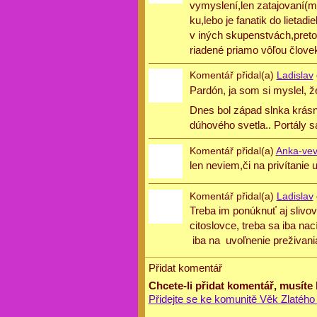
vymyslení,len zatajovaní(mô
ku,lebo je fanatik do lieta
v iných skupenstvách,preto 
riadené priamo vôľou člove
Komentář přidal(a)
Ladislav
Pardón, ja som si myslel, ž
Dnes bol západ slnka krásny
dúhového svetla.. Portály s
Komentář přidal(a)
Anka-ve
len neviem,či na privítanie 
Komentář přidal(a)
Ladislav
Treba im ponúknuť aj slivovi
citoslovce, treba sa iba na
iba na uvoľnenie preživania.
Přidat komentář
Chcete-li přidat komentář, musíte
Přidejte se ke komunitě Věk Zlatého 