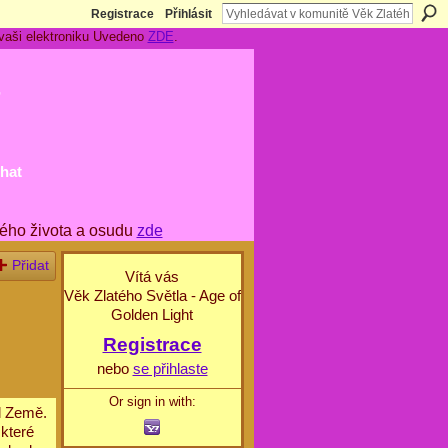
Registrace
Přihlásit
 vaši elektroniku Uvedeno
ZDE
.
t
hat
ého života a osudu
zde
Přidat
Vítá vás
Věk Zlatého Světla - Age of
Golden Light
Registrace
nebo
se přihlaste
Or sign in with:
l Země.
které