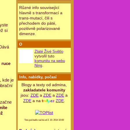
Různé info související
hlavně s transformací a
trans-mutací, čili s
přechodem do páté,
yste
pozitivně polarizované
ž si
dimenze.
O
Dává
Zlaté Živé Světlo
vytvořil tuto
komunitu na webu
i ruce
Ning
.
Info, nabídky, počasí
, kde je
Blogy a texty od admina,
brační
zakladatele komunity
jsou:
ZDE
a
ZDE
a
ZDE
a
ZDE
a na
ZDE
.
t
r
e
f
y
.
c
z
 začne
níte
ež
Toto počítadlo načítá od 2. 10. 2014 10:00