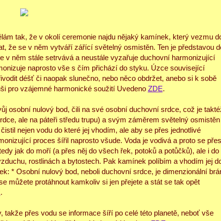
lám tak, že v okolí ceremonie najdu nějaký kamínek, který vezmu d
t, že se v něm vytváří zářící světelný osmistěn. Ten je představou d
že v něm stále setrvává a neustále vyzařuje duchovní harmonizující
rmonizuje naprosto vše s čím přichází do styku. Úzce související
řivodit déšť či naopak slunečno, nebo něco obdržet, anebo si k sobě
duši pro vzájemné harmonické soužití Uvedeno
ZDE
.
j osobní nulový bod, čili na své osobní duchovní srdce, což je takté
srdce, ale na páteři středu trupu) a svým záměrem světelný osmistěn
istil nejen vodu do které jej vhodím, ale aby se přes jednotlivé
monizující proces šířil naprosto všude. Voda je vodivá a proto se pře
edy jak do moří (a přes něj do všech řek, potoků a potůčků), ale i do
 vzduchu, rostlinách a bytostech. Pak kamínek políbím a vhodím jej d
ek: * Osobní nulový bod, neboli duchovní srdce, je dimenzionální brá
e můžete protáhnout kamkoliv si jen přejete a stát se tak opět
E
.
y, takže přes vodu se informace šíří po celé této planetě, neboť vše