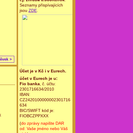
Seznamy přispívajících
jsou
ZDE
.
pěvek >
Účet je v Kč i v Eurech.
účet v Eurech je u:
Fio banka
, č. účtu:
2301716634/2010
IBAN:
CZ2420100000002301716
634
BIC/SWIFT kód je:
k
FIOBCZPPXXX
(
do zprávy napište DAR
od: Vaše jméno nebo Váš