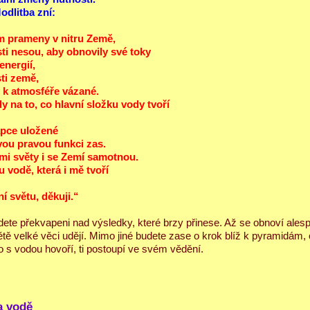
odlitba zní:
ám prameny v nitru Země,
ti nesou, aby obnovily své toky
energií,
sti země,
 k atmosféře vázané.
 na to, co hlavní složku vody tvoří
apce uložené
svou pravou funkci zas.
ími světy i se Zemí samotnou.
 vodě, která i mě tvoří
.
í světu, děkuji.“
ete překvapeni nad výsledky, které brzy přinese. Až se obnoví ales
ětě velké věci udějí. Mimo jiné budete zase o krok blíž k pyramidám, 
co s vodou hovoří, ti postoupí ve svém vědění.
a vodě