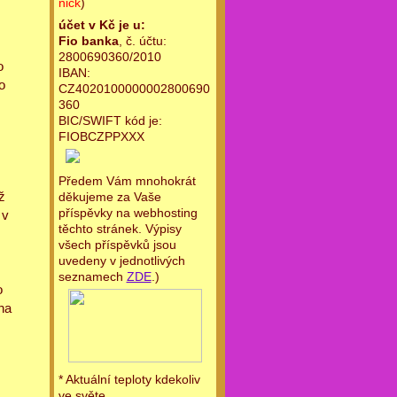
nick
)
účet v Kč je u:
Fio banka
, č. účtu:
2800690360/2010
o
IBAN:
o
CZ4020100000002800690
360
BIC/SWIFT kód je:
FIOBCZPPXXX
Předem Vám mnohokrát
ž
děkujeme za Vaše
příspěvky na webhosting
 v
těchto stránek. Výpisy
všech příspěvků jsou
s
uvedeny v jednotlivých
seznamech
ZDE
.)
o
na
* Aktuální teploty kdekoliv
ve světe