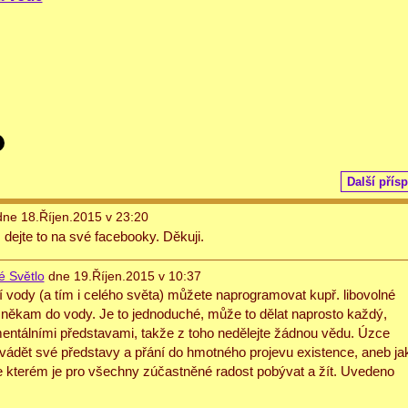
Další přís
ne 18.Říjen.2015 v 23:20
 dejte to na své facebooky. Děkuji.
é Světlo
dne 19.Říjen.2015 v 10:37
 vody (a tím i celého světa) můžete naprogramovat kupř. libovolné
 někam do vody. Je to jednoduché, může to dělat naprosto každý,
mentálními představami, takže z toho nedělejte žádnou vědu. Úzce
řivádět své představy a přání do hmotného projevu existence, aneb ja
, ve kterém je pro všechny zúčastněné radost pobývat a žít. Uvedeno