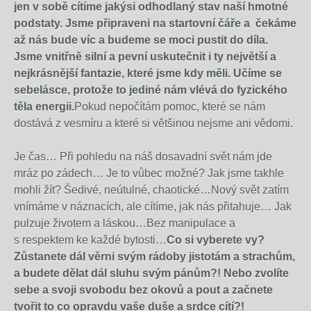
jen v sobě cítíme jakýsi odhodlaný stav naší hmotné
podstaty. Jsme připraveni na startovní čáře a čekáme
až nás bude víc a budeme se moci pustit do díla.
Jsme vnitřně silní a pevní uskutečnit i ty největší a
nejkrásnější fantazie, které jsme kdy měli. Učíme se
sebelásce, protože to jediné nám vlévá do fyzického
těla energii.
Pokud nepočítám pomoc, které se nám
dostává z vesmíru a které si většinou nejsme ani vědomi.
Je čas… Při pohledu na náš dosavadní svět nám jde
mráz po zádech… Je to vůbec možné? Jak jsme takhle
mohli žít? Šedivé, neútulné, chaotické…Nový svět zatím
vnímáme v náznacích, ale cítíme, jak nás přitahuje… Jak
pulzuje životem a láskou…Bez manipulace a
s respektem ke každé bytosti…
Co si vyberete vy?
Zůstanete dál věrni svým rádoby jistotám a strachům,
a budete dělat dál sluhu svým pánům?! Nebo zvolíte
sebe a svoji svobodu bez okovů a pout a začnete
tvořit to co opravdu vaše duše a srdce cítí?!