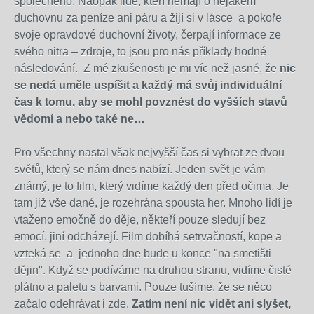
společného. Naopak lidé, kteří nemají o nějakém
duchovnu za peníze ani páru a žijí si v lásce a pokoře
svoje opravdové duchovní životy, čerpají informace ze
svého nitra – zdroje, to jsou pro nás příklady hodné
následování. Z mé zkušenosti je mi víc než jasné, že
nic
se nedá uměle uspíšit a každý má svůj individuální
čas k tomu, aby se mohl povznést do vyšších stavů
vědomí a nebo také ne…
Pro všechny nastal však nejvyšší čas si vybrat ze dvou
světů, který se nám dnes nabízí. Jeden svět je vám
známý, je to film, který vidíme každý den před očima. Je
tam již vše dané, je rozehrána spousta her. Mnoho lidí je
vtaženo emočně do děje, někteří pouze sledují bez
emocí, jiní odcházejí. Film dobíhá setrvačností, kope a
vzteká se a jednoho dne bude u konce "na smetišti
dějin". Když se podíváme na druhou stranu, vidíme čisté
plátno a paletu s barvami. Pouze tušíme, že se něco
začalo odehrávat i zde.
Zatím není nic vidět ani slyšet,