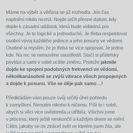
Máme na výběr a většina se již rozhodla. Jen čas
naplnění nikdo nezná. Nejde určit přesné datum, kdy
dojde k zásadní události, která bude viditelná pro
všechny. Je to logické a jednoduché. Je třeba respektovat
osobní vývoj každého jedince a jeho posuny ve vědomí.
Osobně si myslím, že je třeba se více spojovat. Je jedno
kde. Na nic se nemusíme soustředit. Stačí si přátelsky
povídat a sami v sobě ucítíte změnu. Protože
jakmile
dojde ke spojení podobných frekvencí ve vědomí,
několikanásobně se zvýší vibrace všech propojených
a dojde k posunu. Vše se děje pak samo…!
Předkládám vám pouze svůj určitý úhel pohledu
k zamyšlení. Nenutím nikoho k ničemu. Píši to i sobě,
abych si věci více uvědomila a utříbila. Všichni jsme
v procesu, který ještě neskončil a každým dnem se mění.
Cítím, jakoby se mi ztrácel svět ve kterém jsem žila, ale