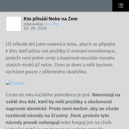
Kto přináší Nebe na Zem
připravil(a)
Ina Obr
10. 28, 2016
Už několik dní jsem vedená k tomu, abych se připojila
k těm, kteří píšou své prožitky či vnímání transformace,
protože není jedné cesty a kopírovat neustále moudra
starých mistrů již nelze. Dnes je dnes a měli bychom
vycházet pouze z přítomného okamžiku.
Cesta do nitra každého jednotlivce je jiná.
Neexistují na
světě dva lidé, kteří by měli prožitky a zkušenosti
naprosto identické. Proto není možné, aby se všude
rozdávali návody na šťastný život, protože tyto
návody prostě nefungují
nebo fungují jen na chvíli.