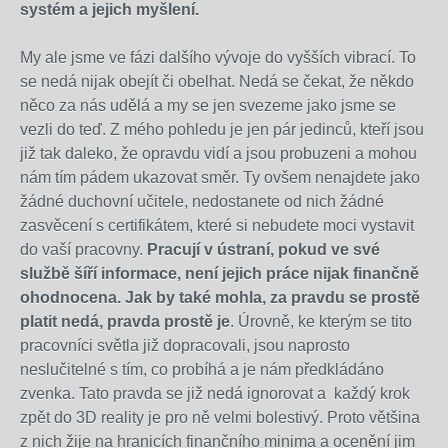
systém a jejich myšlení.
My ale jsme ve fázi dalšího vývoje do vyšších vibrací. To
se nedá nijak obejít či obelhat. Nedá se čekat, že někdo
něco za nás udělá a my se jen svezeme jako jsme se
vezli do teď. Z mého pohledu je jen pár jedinců, kteří jsou
již tak daleko, že opravdu vidí a jsou probuzeni a mohou
nám tím pádem ukazovat směr. Ty ovšem nenajdete jako
žádné duchovní učitele, nedostanete od nich žádné
zasvěcení s certifikátem, které si nebudete moci vystavit
do vaší pracovny.
Pracují v ústraní, pokud ve své
službě šíří informace, není jejich práce nijak finančně
ohodnocena. Jak by také mohla, za pravdu se prostě
platit nedá, pravda prostě je
. Úrovně, ke kterým se tito
pracovníci světla již dopracovali, jsou naprosto
neslučitelné s tím, co probíhá a je nám předkládáno
zvenka. Tato pravda se již nedá ignorovat a každý krok
zpět do 3D reality je pro ně velmi bolestivý. Proto většina
z nich žije na hranicích finančního minima a ocenění jim