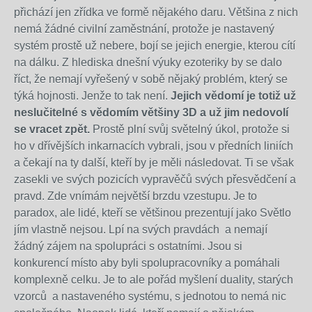
přichází jen zřídka ve formě nějakého daru. Většina z nich
nemá žádné civilní zaměstnání, protože je nastavený
systém prostě už nebere, bojí se jejich energie, kterou cítí
na dálku. Z hlediska dnešní výuky ezoteriky by se dalo
říct, že nemají vyřešený v sobě nějaký problém, který se
týká hojnosti. Jenže to tak není.
Jejich vědomí je totiž už
neslučitelné s vědomím většiny 3D a už jim nedovolí
se vracet zpět.
Prostě plní svůj světelný úkol, protože si
ho v dřívějších inkarnacích vybrali, jsou v předních liniích
a čekají na ty další, kteří by je měli následovat. Ti se však
zasekli ve svých pozicích vypravěčů svých přesvědčení a
pravd. Zde vnímám největší brzdu vzestupu. Je to
paradox, ale lidé, kteří se většinou prezentují jako Světlo
jím vlastně nejsou. Lpí na svých pravdách a nemají
žádný zájem na spolupráci s ostatními. Jsou si
konkurencí místo aby byli spolupracovníky a pomáhali
komplexně celku. Je to ale pořád myšlení duality, starých
vzorců a nastaveného systému, s jednotou to nemá nic