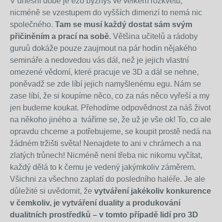
V dnešní době je ezo byznys ve velkém rozkvětu,
nicméně se vzestupem do vyšších dimenzí to nemá nic
společného.
Tam se musí každý dostat sám svým
přičiněním a prací na sobě.
Většina učitelů a rádoby
guruů dokáže pouze zaujmout na pár hodin nějakého
semináře a nedovedou vás dál, než je jejich vlastní
omezené vědomí, které pracuje ve 3D a dál se nehne,
poněvadž se zde líbí jejich namyšlenému egu. Nám se
zase líbí, že si koupíme něco, co za nás něco vyřeší a my
jen budeme koukat. Přehodíme odpovědnost za náš život
na někoho jiného a tváříme se, že už je vše ok! To, co ale
opravdu chceme a potřebujeme, se koupit prostě nedá na
žádném tržišti světa! Nenajdete to ani v chrámech a na
zlatých trůnech! Nicméně není třeba nic nikomu vyčítat,
každý dělá to k čemu je vedený jakýmkoliv záměrem.
Všichni za všechno zaplatí do posledního haléře. Je ale
důležité si uvědomit, že
vytváření jakékoliv konkurence
v čemkoliv, je vytváření duality a produkování
dualitních prostředků – v tomto případě lidí pro 3D