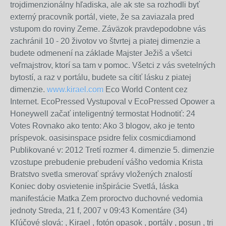
www.kirael.com
Eco World Content cez
Internet. EcoPressed Vystupoval v EcoPressed Opower a
Honeywell začať inteligentný termostat Hodnotiť: 24
Votes Rovnako ako tento: Ako 3 blogov, ako je tento
príspevok. oasisinspace psidre felix cosmicdiamond
Publikované v: 2012 Tretí rozmer 4. dimenzie 5. dimenzie
vzostupe prebudenie prebudení vášho vedomia Krista
Bratstvo svetla smerovať správy vložených znalostí
Koniec doby osvietenie inšpirácie Svetlá, láska
manifestácie Matka Zem proroctvo duchovné vedomia
jednoty Streda, 21 f, 2007 v 09:43 Komentáre (34)
Kľúčové slová: , Kirael , fotón opasok , portály , posun , tri