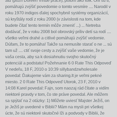
atď (pozri Doreen Virtue práce), potom ako folk. Oni sú tí,
pomáhajú zvýšiť povedomie o tomto vesmíre .... Narodil v
roku 1970 indigos ďalej spochybnil systémy organizácií,
sú kryštály rodí z roku 2000 (v závislosti na tom, kde
budete čítať tento termín môže zmeniť ...) ... Netreba
dodávať, že v roku 2008 bol obrovský príliv detí sa rodí ....
všetko veľmi drahé a citlivé pomáhajú zvýšiť vedomie.
Dúfam, že to pomáha! Takže sa nemusíte starať o ne ... sú
tam už .... ctiť svoje cesty a zvýšiť vaše vedomie, že je
vaša cesta, aby sa k dosiahnutiu svojho skutočný
potenciál a podstatu! Požehnanie 6 0 Rate This Odpoveď
V nedeľu, 18 F, 2010 o 10:39 sillybandzwholesale
povedal: Ďakujeme vám za sharing.It je veľmi pekné
miesto. 2 0 Rate This Odpoveď Utorok, 23 F, 2010 v
14:08 Karel povedal: Fajn, som naozaj rád čítate a vidím
niektoré pravdy v tom, čo ste práve povedal. Ale môžem
sa spýtať na 2 otázky: 1) Môžete uviesť Majster Ježiš, on
je Ježiš je uvedené v Biblii? Mám na mysli pri všetkej
úcte, že sú niektoré skutočné lži a podvody v Biblii, že