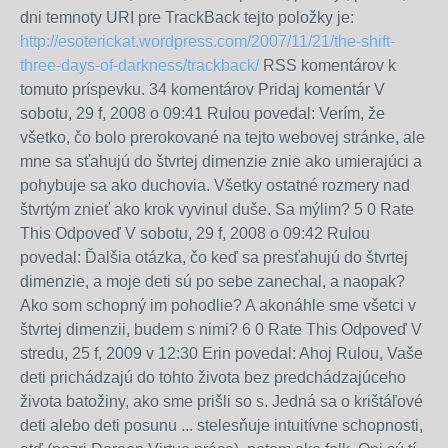
dni temnoty URI pre TrackBack tejto položky je:
http://esoterickat.wordpress.com/2007/11/21/the-shift-
three-days-of-darkness/trackback/
RSS komentárov k
tomuto príspevku. 34 komentárov Pridaj komentár V
sobotu, 29 f, 2008 o 09:41 Rulou povedal: Verím, že
všetko, čo bolo prerokované na tejto webovej stránke, ale
mne sa sťahujú do štvrtej dimenzie znie ako umierajúci a
pohybuje sa ako duchovia. Všetky ostatné rozmery nad
štvrtým znieť ako krok vyvinul duše. Sa mýlim? 5 0 Rate
This Odpoveď V sobotu, 29 f, 2008 o 09:42 Rulou
povedal: Ďalšia otázka, čo keď sa presťahujú do štvrtej
dimenzie, a moje deti sú po sebe zanechal, a naopak?
Ako som schopný im pohodlie? A akonáhle sme všetci v
štvrtej dimenzii, budem s nimi? 6 0 Rate This Odpoveď V
stredu, 25 f, 2009 v 12:30 Erin povedal: Ahoj Rulou, Vaše
deti prichádzajú do tohto života bez predchádzajúceho
života batožiny, ako sme prišli so s. Jedná sa o krištáľové
deti alebo deti posunu ... stelesňuje intuitívne schopnosti,