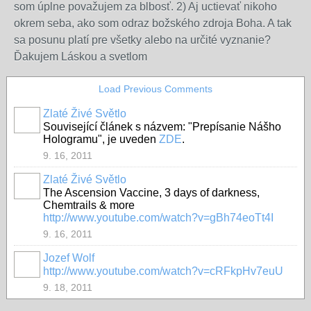
som úplne považujem za blbosť. 2) Aj uctievať nikoho
okrem seba, ako som odraz božského zdroja Boha. A tak
sa posunu platí pre všetky alebo na určité vyznanie?
Ďakujem Láskou a svetlom
Load Previous Comments
Zlaté Živé Světlo
Související článek s názvem: "Prepísanie Nášho
Hologramu", je uveden
ZDE
.
9. 16, 2011
Zlaté Živé Světlo
The Ascension Vaccine, 3 days of darkness,
Chemtrails & more
http://www.youtube.com/watch?v=gBh74eoTt4I
9. 16, 2011
Jozef Wolf
http://www.youtube.com/watch?v=cRFkpHv7euU
9. 18, 2011