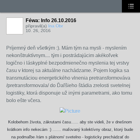
Féwa: Info 26.10.2016
připravil(a)
Ina Obr
10. 26, 2016
Príjemný deň všetkým :). Mám tým na mysli - myslením
nekonštruktívnym.... tým i postrádajúcim akékoľvek
logično i láskyplné bezpodmienečno myslenia tej vrstvy
času v ktorej sa aktuálne nachádzame. Pojem logika sa
transmutáciou energetického vlnenia pretransformováva
/pretransformovala/ do Ďaľšieho štádia zrelosti svetelnej
logistiky, ktorá disponuje už inými parametrami, ako tomu
bolo ešte včera.
Kolobehom života, zákrutami času...... aby ste videli, že v dnešnom
krátkom info nekecám
:)
....... maľovaný kolektívny obraz, ktorý bude
na podmaľbe /rám s plátnom/ svetelno - logisticky prechádzať do