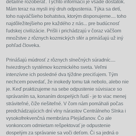
detailne rozoberať. Týchto informácií je všade dostatok.
Mám teraz na mysli iný druh odpustenia. Týka sa detí,
toho najväčšieho bohatstva, ktorým disponujeme.... toho
najdôležitejšieho pre každého z nás... pre budúcnosť
ľudskej civilizácie. Prišli i prichádzajú v čoraz väčšom
množstve z rôznych kozmických sfér a prinášajú už iný
pohľad človeka.
Prinášajú múdrosť z rôznych slnečných súradníc....
hviezdnych systémov kozmického sveta. Veľmi
intenzívne ich posledné dva týždne preciťujem. Tým
nechcem povedať, že inokedy tomu tak nebolo, alebo nie
je. Keď praktizujeme na sebe odpustenie súvisiace so
správaním sa, konaním dospelých ľudí - je to viac menej
stráviteľné, čiže riešiteľné. V čom nám pomáhali počas
predchádzajúcich dní vlny nárastov Centrálneho Slnka i
vysokofrekvenčná membrána Plejáďanov. Čo ale
vonkoncom odmietam rešpektovať je odpustenie
dospelým za správanie sa voči deťom. Či sa jedná o