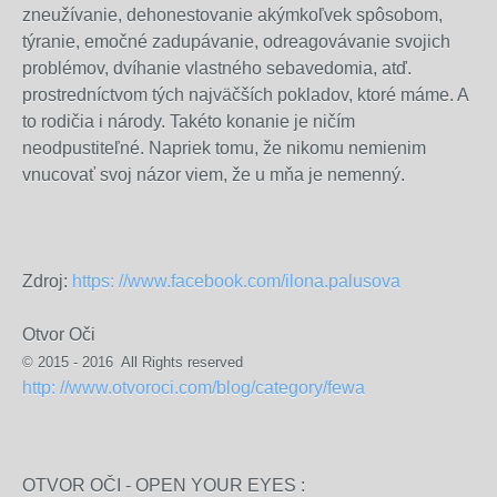
zneužívanie, dehonestovanie akýmkoľvek spôsobom,
týranie, emočné zadupávanie, odreagovávanie svojich
problémov, dvíhanie vlastného sebavedomia, atď.
prostredníctvom tých najväčších pokladov, ktoré máme. A
to rodičia i národy. Takéto konanie je ničím
neodpustiteľné. Napriek tomu, že nikomu nemienim
vnucovať svoj názor viem, že u mňa je nemenný.
Zdroj:
https: //www.facebook.com/ilona.palusova
Otvor Oči
© 2015 - 2016 All Rights reserved
http: //www.otvoroci.com/blog/category/fewa
OTVOR OČI - OPEN YOUR EYES :