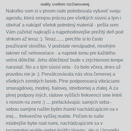
reality svetlom rozžiarovanej.
Nakoľko som si v prvom rade potrebovala vybaviť svoju
agendu, ktorá smojou prácou pre všetkých súvisí a tým i
obehať a nakúpiť všetok potrebný materiál - prišla som
Vám zaželať najkrajší a najpohodovejšie prežitý deň pod
slnkom až teraz :). Teraz....... precíťte si to často
používané slovíčko. V podstate nenápadné, mnohým
takmer nič nehovoriace - a napriek tomu pre každého
veľmi dôležité. Jeho dôležitosť bude v zrýchlenom tempe
narastať. No a s tým súvisí veta - čo bolo včera, dnes už
pravdou nie je :). Preválcovávala nás vlna červenej a
všetkých zemitých farieb. Plne podporovaná vibráciami
smaragdovej, modrej, fialovej, striebornej a zlatej. A za
plnej podpory iných, rádove vyšších frekvencií sme leteli
s nosom na zemi :) .... prefackávajúc samých seba -
sebou samými naším bytím /nami/ nachádzajúcim sa v
inej.... frekvenčne vyššej realite. Pričom to naše
múdrejšie bytie nad nami, nachádzajúcimi sa v
pozemskej realite nielen krútilo hlavou, ale si i hovorilo,