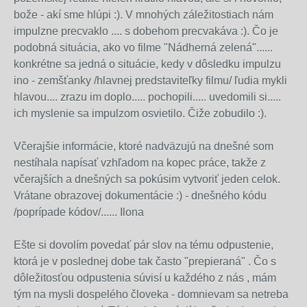
bože - akí sme hlúpi :). V mnohých záležitostiach nám
impulzne precvaklo .... s dobehom precvakáva :). Čo je
podobná situácia, ako vo filme "Nádherná zelená"......
konkrétne sa jedná o situácie, kedy v dôsledku impulzu
ino - zemšťanky /hlavnej predstaviteľky filmu/ ľudia mykli
hlavou.... zrazu im doplo..... pochopili..... uvedomili si.....
ich myslenie sa impulzom osvietilo. Čiže zobudilo :).
Včerajšie informácie, ktoré nadväzujú na dnešné som
nestíhala napísať vzhľadom na kopec práce, takže z
včerajších a dnešných sa pokúsim vytvoriť jeden celok.
Vrátane obrazovej dokumentácie :) - dnešného kódu
/poprípade kódov/...... Ilona
Ešte si dovolím povedať pár slov na tému odpustenie,
ktorá je v poslednej dobe tak často "prepieraná" . Čo s
dôležitosťou odpustenia súvisí u každého z nás , mám
tým na mysli dospelého človeka - domnievam sa netreba