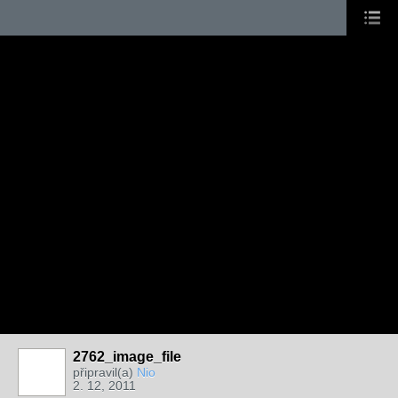
2762_image_file
připravil(a)
Nio
2. 12, 2011