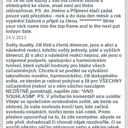
To, že se zde každý z vás má chovat slušně a
ohleduplně ke všem, snad není ani třeba
zdůrazňovat. PS: do Jméno a Příjmení stačí zadat
pouze vaší přezdívku - nick a do data den měsíc a rok
vyplnění žádosti o přijetí za člena. ************* Write
your nick name into the top frame and in the next put
todays date.
24.V.2013
Světy duality, čili třetí a čtvrtá dimenze, jsou o akci a
následné reakci, kdežto světy jednoty, páté a vyšších
dimenzí, již o akci a následné reakci nejsou, ale jsou o
vzájemné podpoře, spolupráci a harmonickém
tvoření, které vytváří hodnoty pro blaho všech
zúčastněných. Chcete-li se podílet na vytváření
takovéhoto nového, harmonického, čili láskyplného
světa, ve kterém je radost pobývat a žít pro VŠECHNY
zúčastněné (neboť si v něm všichni navzájem
NEZIŠTNĚ pomáhají), napište zde: *ANO
SOUHLASÍM*. PS: V přivítacím komentáři sice uvidíte:
Vítejte ve společném svobodném světě, ale berte na
vědomí, že vaše svoboda končí tam, kde začíná
svoboda ostatních, tvořící tento náš celek. Proto
předem upozorňuji na to, že zde nestrpíme, abyste se
zde přeli, dohadovali či chovali nějak nezdvořile, či se
snažili někoho něčím ohlupovat nebo s někým nějak