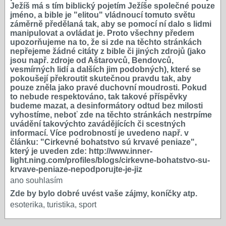
Ježíš má s tím biblický pojetím Ježíše společné pouze
jméno, a bible je "elitou" vládnoucí tomuto světu
záměrně předělaná tak, aby se pomocí ní dalo s lidmi
manipulovat a ovládat je. Proto všechny předem
upozorňujeme na to, že si zde na těchto stránkách
nepřejeme žádné citáty z bible či jiných zdrojů (jako
jsou např. zdroje od Aštarovců, Bendovců,
vesmírných lidí a dalších jim podobných), které se
pokoušejí překroutit skutečnou pravdu tak, aby
pouze zněla jako pravé duchovní moudrosti. Pokud
to nebude respektováno, tak takové příspěvky
budeme mazat, a desinformátory odtud bez milosti
vyhostíme, neboť zde na těchto stránkách nestrpíme
uvádění takovýchto zavádějících či scestných
informací. Více podrobností je uvedeno např. v
článku: "Cirkevné bohatstvo sú krvavé peniaze",
který je uveden zde: http://www.inner-
light.ning.com/profiles/blogs/cirkevne-bohatstvo-su-
krvave-peniaze-nepodporujte-je-jiz
ano souhlasím
Zde by bylo dobré uvést vaše zájmy, koníčky atp.
esoterika, turistika, sport