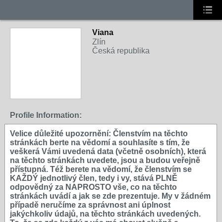
Viana
Zlín
Česká republika
Profile Information:
Velice důležité upozornění: Členstvím na těchto
stránkách berte na vědomí a souhlasíte s tím, že
veškerá Vámi uvedená data (včetně osobních), která
na těchto stránkách uvedete, jsou a budou veřejně
přístupná. Též berete na vědomí, že členstvím se
KAŽDÝ jednotlivý člen, tedy i vy, stává PLNĚ
odpovědný za NAPROSTO vše, co na těchto
stránkách uvádí a jak se zde prezentuje. My v žádném
případě neručíme za správnost ani úplnost
jakýchkoliv údajů, na těchto stránkách uvedených.