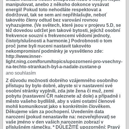
manipulovat, anebo z někoho dokonce vysávat
energii! Pokud toto nehodláte respektovat a
dodržovat, tak se sem ani nepřihlašujte, neboť
takovéto členy odtud bez varování rovnou
vyhazujeme. (Ve světech, které jsou v projevu 5.D, se
též dovedou udržet jen takové bytosti, jejichž osobní
frekvence souzní s frekvencemi vědomí jednoty,
čistoty/slušnosti a harmonie.) Podrobnosti o tom
proč jsme byli nuceni nastavit takovéto
nekompromisní podmínky je vysvětleno zde:
http://www.inner-
light.ning.com/forum/topics/upozorneni-pro-vsechny-
na-techto-strankach-byl-a-nadale-zustane-p
ano souhlasím
Z důvodu možnosti dobrého vzájemného osobního
přístupu by bylo dobré, abyste si v nastavení své
osobní stránky vyplnili, zda jste žena či muž, zemi
pobytu (nastavení ČR naleznete až dole) a případně i
město vašeho bydliště, aby s vámi ostatní členové
mohli komunikovat jako s konkrétním člověkem.
Děkujeme vám za pochopení. Uvedením data
narození (pokud nenastavíte na: nezveřejňovat) se
vaše jméno v den vašich narozenin zobrazí v
příslušném rámečku. * DŮLEŽITÉ upozornění: Pravý