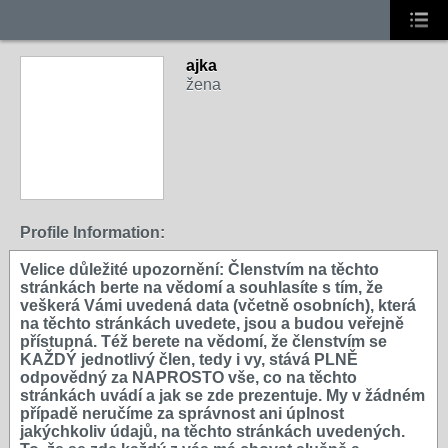
ajka
žena
Profile Information:
Velice důležité upozornění: Členstvím na těchto
stránkách berte na vědomí a souhlasíte s tím, že
veškerá Vámi uvedená data (včetně osobních), která
na těchto stránkách uvedete, jsou a budou veřejně
přístupná. Též berete na vědomí, že členstvím se
KAŽDÝ jednotlivý člen, tedy i vy, stává PLNĚ
odpovědný za NAPROSTO vše, co na těchto
stránkách uvádí a jak se zde prezentuje. My v žádném
případě neručíme za správnost ani úplnost
jakýchkoliv údajů, na těchto stránkách uvedených.