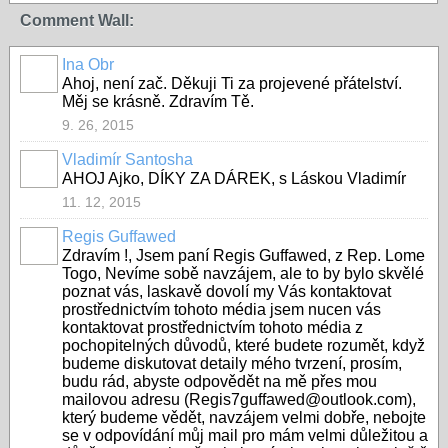
Comment Wall:
Ina Obr
Ahoj, není zač. Děkuji Ti za projevené přátelství.
Měj se krásně. Zdravím Tě.
9. 26, 2015
Vladimír Santosha
AHOJ Ajko, DÍKY ZA DÁREK, s Láskou Vladimír
11. 12, 2015
Regis Guffawed
Zdravím !, Jsem paní Regis Guffawed, z Rep. Lome
Togo, Nevíme sobě navzájem, ale to by bylo skvělé
poznat vás, laskavě dovolí my Vás kontaktovat
prostřednictvím tohoto média jsem nucen vás
kontaktovat prostřednictvím tohoto média z
pochopitelných důvodů, které budete rozumět, když
budeme diskutovat detaily mého tvrzení, prosím,
budu rád, abyste odpovědět na mě přes mou
mailovou adresu (Regis7guffawed@outlook.com),
který budeme vědět, navzájem velmi dobře, nebojte
se v odpovídání můj mail pro mám velmi důležitou a