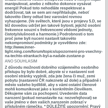
manipulovat, anebo z někoho dokonce vysávat
energii! Pokud toto nehodláte respektovat a
dodržovat, tak se sem ani nepřihlašujte, neboť
takovéto členy odtud bez varování rovnou
vyhazujeme. (Ve světech, které jsou v projevu 5.D, se
též dovedou udržet jen takové bytosti, jejichž osobní
frekvence souzní s frekvencemi vědomí jednoty,
čistoty/slušnosti a harmonie.) Podrobnosti o tom
proč jsme byli nuceni nastavit takovéto
nekompromisní podmínky je vysvětleno zde:
http://www.inner-
light.ning.com/forum/topics/upozorneni-pro-vsechny-
na-techto-strankach-byl-a-nadale-zustane-p
ANO SOUHLASIM
Z důvodu možnosti dobrého vzájemného osobního
přístupu by bylo dobré, abyste si v nastavení své
osobní stránky vyplnili, zda jste žena či muž, zemi
pobytu (nastavení ČR naleznete až dole) a případně i
město vašeho bydliště, aby s vámi ostatní členové
mohli komunikovat jako s konkrétním člověkem.
Děkujeme vám za pochopení. Uvedením data
narození (pokud nenastavíte na: nezveřejňovat) se
vaše jméno v den vašich narozenin zobrazí v
příslušném rámečku. * DŮLEŽITÉ upozornění: Pravý