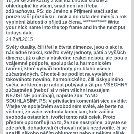
To, že se zde každý z vás má chovat slušně a
ohleduplně ke všem, snad není ani třeba
zdůrazňovat. PS: do Jméno a Příjmení stačí zadat
pouze vaší přezdívku - nick a do data den měsíc a rok
vyplnění žádosti o přijetí za člena. ************* Write
your nick name into the top frame and in the next put
todays date.
24.Září.2015
Světy duality, čili třetí a čtvrtá dimenze, jsou o akci a
následné reakci, kdežto světy jednoty, páté a vyšších
dimenzí, již o akci a následné reakci nejsou, ale jsou o
vzájemné podpoře, spolupráci a harmonickém
tvoření, které vytváří hodnoty pro blaho všech
zúčastněných. Chcete-li se podílet na vytváření
takovéhoto nového, harmonického, čili láskyplného
světa, ve kterém je radost pobývat a žít pro VŠECHNY
zúčastněné (neboť si v něm všichni navzájem
NEZIŠTNĚ pomáhají), napište zde: *ANO
SOUHLASÍM*. PS: V přivítacím komentáři sice uvidíte:
Vítejte ve společném svobodném světě, ale berte na
vědomí, že vaše svoboda končí tam, kde začíná
svoboda ostatních, tvořící tento náš celek. Proto
předem upozorňuji na to, že zde nestrpíme, abyste se
zde přeli, dohadovali či chovali nějak nezdvořile, či se
snažili někoho něčím ohlupovat nebo s někým nějak