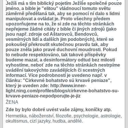
Ježíš má s tím biblický pojetím Ježíše společné pouze
jméno, a bible je "elitou" vládnoucí tomuto světu
záměrně předělaná tak, aby se pomocí ní dalo s lidmi
manipulovat a ovládat je. Proto všechny předem
upozorňujeme na to, že si zde na těchto stránkách
nepřejeme žádné citáty z bible či jiných zdrojů (jako
jsou např. zdroje od Aštarovců, Bendovců,
vesmírných lidí a dalších jim podobných), které se
pokoušejí překroutit skutečnou pravdu tak, aby
pouze zněla jako pravé duchovní moudrosti. Pokud
to nebude respektováno, tak takové příspěvky
budeme mazat, a desinformátory odtud bez milosti
vyhostíme, neboť zde na těchto stránkách nestrpíme
uvádění takovýchto zavádějících či scestných
informací. Více podrobností je uvedeno např. v
článku: "Cirkevné bohatstvo sú krvavé peniaze",
který je uveden zde: http://www.inner-
light.ning.com/profiles/blogs/cirkevne-bohatstvo-su-
krvave-peniaze-nepodporujte-je-jiz
ŽENA
Zde by bylo dobré uvést vaše zájmy, koníčky atp.
Hermetika, náboženství, filozofie, psychologie, astrologie,
okultismus, cizí jazyky, hudba, andělé.