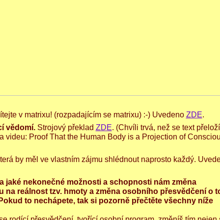
Vítejte v matrixu! (rozpadajícím se matrixu) :-) Uvedeno
ZDE
.
cí vědomí.
Strojový překlad
ZDE
. (Chvíli trvá, než se text přelož
 na videu: Proof That the Human Body is a Projection of Conscio
a, která by měl ve vlastním zájmu shlédnout naprosto každý. Uved
 a jaké nekonečné možnosti a schopnosti nám změna
u na reálnost tzv. hmoty a změna osobního přesvědčení o 
Pokud to nechápete, tak si pozorně přečtěte všechny níže
 se rodící přesvědčení, tvořící osobní program, změníš tím nejen