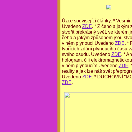
Úzce související články: * Vesmír 
Uvedeno
ZDE
. * Z čeho a jakým
stvořit překrásný svět, ve kterém
čeho a jakým způsobem jsou stvoře
v něm plynoucí Uvedeno
ZDE
. *
tvořících zdání plynoucího času 
svého osudu. Uvedeno
ZDE
. * A
hologram, čili elektromagnetickou
v něm plynoucím Uvedeno
ZDE
.
reality a jak lze náš svět přeprog
Uvedeno
ZDE
.
* DUCHOVNÍ "MOL
ZDE
.