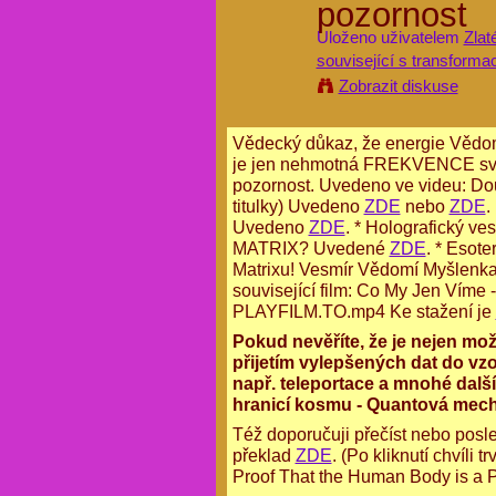
pozornost
Uloženo uživatelem
Zlat
související s transformac
Zobrazit diskuse
Vědecký důkaz, že energie Vědomí 
je jen nehmotná FREKVENCE svět
pozornost. Uvedeno ve videu:
Dou
titulky) Uvedeno
ZDE
nebo
ZDE
.
Uvedeno
ZDE
.
*
Holografický ve
MATRIX? Uvedené
ZDE
.
* Esote
Matrixu! Vesmír Vědomí Myšlenka 
související film:
Co My Jen Víme -
PLAYFILM.TO
.mp4
Ke stažení je
Pokud nevěříte, že je nejen mo
přijetím vylepšených dat do vzo
např. teleportace a mnohé další
hranicí kosmu - Quantová mec
Též doporučuji přečíst nebo posle
překlad
ZDE
. (Po kliknutí chvíli 
Proof That the Human Body is a 