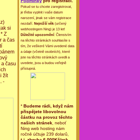
Podmínky
pro registraci.
Pokud se tu chcete zaregistrovat,
je třeba vyplnit i vaše datum
narození, jinak se vám registrace
z)
nezdaří.
Nejnižší věk
(určený
ak si
webhostingem Ning) je 13 let!
 * Z
Důležité upozornění
: Členstvím
r a čas
na těchto stránkách souhlasíte s
í
tím, že veškeré Vámi uvedené data
a pánem
a údaje (včetně osobních), které
rový
jste na těchto stránkách uvedli a
u a času
uvedete, jsou a budou veřejně
přístupná.
ich
 žít
 -
*
Budeme rádi, když nám
přispějete libovolnou
částku na provoz těchto
našich stránek
, neboť
Ning web hosting nám
ročně účtuje 239 dolarů,
t.j. zhruba 6.000Kč/rok
.