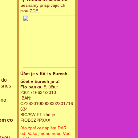
Seznamy přispívajících
jsou
ZDE
.
Účet je v Kč i v Eurech.
í do
účet v Eurech je u:
usnes
Fio banka
, č. účtu:
2301716634/2010
IBAN:
eno
CZ2420100000002301716
634
BIC/SWIFT kód je:
tom co
FIOBCZPPXXX
(
do zprávy napište DAR
od: Vaše jméno nebo Váš
 svou