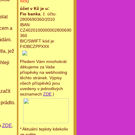
nick
)
i
účet v Kč je u:
Fio banka
, č. účtu:
olat
2800690360/2010
IBAN:
rcem a
CZ4020100000002800690
360
ádáni.
BIC/SWIFT kód je:
FIOBCZPPXXX
la, jež
Předem Vám mnohokrát
hleji
děkujeme za Vaše
příspěvky na webhosting
těchto stránek. Výpisy
všech příspěvků jsou
uvedeny v jednotlivých
 začít
seznamech
ZDE
.)
 prádlo.
o
ZDE
.
* Aktuální teploty kdekoliv
ve světe