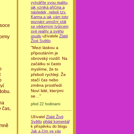
vytváříte svou realitu,
jak vzniká příčina a
následek, neboli tzv.
Karma a jak vám toto
poznání umožní stát
ysoce
se vědomým tvůrcem
své reality a svého
osudu
uživatele
Zlaté
formy
Živé Světlo
.
"Mezi láskou a
připoutáním je
obrovský rozdíl. Na
začátku si často
o
myslíme, že to
t
přebolí rychleji. Že
o
stačí čas nebo
změna prostředí.
ví
Noví lidé, kterými
dobu.
se…"
na
před 22 hodinami
e čas,
Uživatel
Zlaté Živé
Světlo
přidal komentář
émně
k příspěvku do blogu
Jak a čím ve vás