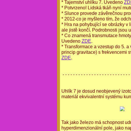
* Tajemství uhlíku 7. Uvedeno
ZD
* Potvrzeno! Lidská tkáň nyní mu
* Slunce provede závěrečnou pro
* 2012-co je myšleno tím, že odc
* Hra na pohybující se obrázky v 
ale jistě končí. Podrobnosti jsou
* Co znamená transmutace hmoty d
Uvedeno
ZDE
.
* Transformace a vzestup do 5. a 
princip gravitace) s frekvencemi 
ZDE
.
- - - - - - - - - - - - - - - - - - - - - - - - - - 
Uhlík 7 je dosud neobjevený izoto
materiál ekvivalentní systému kun
Tak jako železo má schopnost udr
hyperdimenzionální pole, jako na