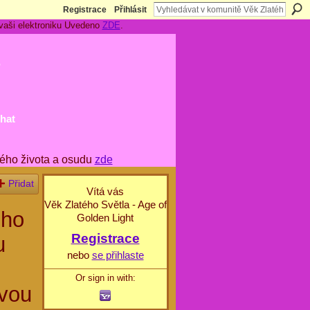
Registrace
Přihlásit
 vaši elektroniku Uvedeno
ZDE
.
t
hat
ého života a osudu
zde
Přidat
Vítá vás
Věk Zlatého Světla - Age of
ého
Golden Light
Registrace
u
nebo
se přihlaste
Or sign in with:
vou