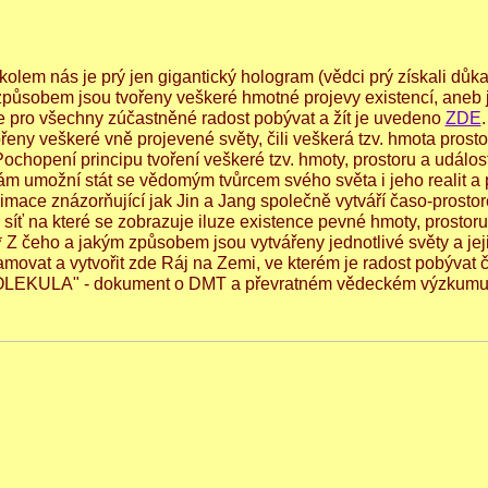
kolem nás je prý jen gigantický hologram (vědci prý získali důka
 způsobem jsou tvořeny veškeré hmotné projevy existencí, aneb j
 je pro všechny zúčastněné radost pobývat a žít je uvedeno
ZDE
.
ny veškeré vně projevené světy, čili veškerá tzv. hmota prosto
 Pochopení principu tvoření veškeré tzv. hmoty, prostoru a událost
vám umožní stát se vědomým tvůrcem svého světa i jeho realit 
nimace znázorňující jak Jin a Jang společně vytváří časo-prosto
 síť na které se zobrazuje iluze existence pevné hmoty, prostor
 * Z čeho a jakým způsobem jsou vytvářeny jednotlivé světy a jej
ramovat a vytvořit zde Ráj na Zemi, ve kterém je radost pobývat či
EKULA" - dokument o DMT a převratném vědeckém výzkumu.