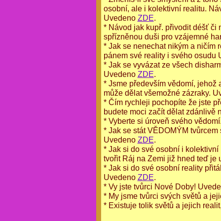
osobní, ale i kolektivní realitu. 
Uvedeno
ZDE
.
* Návod jak kupř. přivodit déšť č
spřízněnou duši pro vzájemné ha
* Jak se nenechat nikým a ničím
pánem své reality i svého osud
* Jak se vyvázat ze všech disharm
Uvedeno
ZDE
.
* Jsme především vědomí, jehož akt
může dělat všemožné zázraky. 
* Čím rychleji pochopíte že jste p
budete moci začít dělat zdánliv
* Vyberte si úroveň svého vědom
* Jak se stát VĚDOMÝM tvůrcem 
Uvedeno
ZDE
.
* Jak si do své osobní i kolektivní 
tvořit Ráj na Zemi již hned teď j
* Jak si do své osobní reality při
Uvedeno
ZDE
.
* Vy jste tvůrci Nové Doby! Uved
* My jsme tvůrci svých světů a jeji
* Existuje tolik světů a jejich real