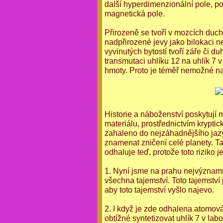
další hyperdimenzionální pole, p
magnetická pole.
Přirozeně se tvoří v mozcích duch
nadpřirozené jevy jako bilokaci n
vyvinutých bytostí tvoří záře či d
transmutaci uhlíku 12 na uhlík 7 v
hmoty. Proto je téměř nemožné nají
Historie a náboženství poskytují
materiálu, prostřednictvím krypti
zahaleno do nejzáhadnějšího jazy
znamenat zničení celé planety. Tak
odhaluje teď, protože toto riziko 
1. Nyní jsme na prahu nejvýznamně
všechna tajemství. Toto tajemství 
aby toto tajemství vyšlo najevo.
2. I když je zde odhalena atomová
obtížné syntetizovat uhlík 7 v lab