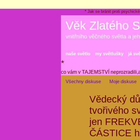
* Jak se bránit proti psychi
Věk Zlatého S
vnitřního věčného světla a jeh
naše světlo
my světlušky
já sv
*
co vám v TAJEMSTVÍ neprozradili,
Všechny diskuse
Moje diskuse
Vědecký důk
tvořivého s
jen FREKVE
ČÁSTICE hm