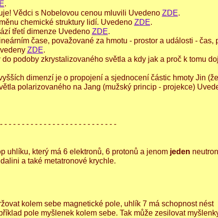
E
.
tuje! Vědci s Nobelovou cenou mluvili Uvedeno
ZDE
.
měnu chemické struktury lidí. Uvedeno
ZDE
.
hází třetí dimenze Uvedeno
ZDE
.
lineárním čase, považované za hmotu - prostor a události - čas,
 uvedeny
ZDE
.
o podoby zkrystalizovaného světla a kdy jak a proč k tomu do
vyšších dimenzí je o propojení a sjednocení částic hmoty Jin (ž
světla polarizovaného na Jang (mužský princip - projekce) Uved
- - - - - - - - - - - - - - - - - - - - - - - - - - -
p uhlíku, který má 6 elektronů, 6 protonů a jenom
jeden
neutron.
dalini a také metatronové krychle.
žovat kolem sebe magnetické pole, uhlík 7 má schopnost nést
příklad pole myšlenek kolem sebe. Tak může zesilovat myšlenk