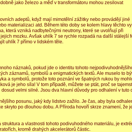
odobně jako železo a měď v transformátoru mohou zesilovat
ovních adeptů, když mají mimotělní zážitky nebo provádějí jiné
ebo materializaci atd. Během této doby se kolem hlavy těchto v
uha, která vzniká nadbytečnými neutrony, které se uvolňují při
 jejich mozku. Avšak uhlík 7 se rychle rozpadá na další stálejší 
t uhlík 7 přímo v lidském těle.
 mnoho náznaků, pokud jde o identitu tohoto nejpodivuhodnějšíh
ckých záznamů, symbolů a enigmatických textů. Ale muselo to bý
ka a symbolů, protože toto poznání ve špatných rukou by mohl
ová je jeho síla! V tom případě, můžete se ptát, proč se tajemst
je dosud velmi silné. Jsou dva hlavní důvody pro odhalení v tuto 
jšího posunu, jaký kdy lidstvo zažilo. Je čas, aby byla odhale
je skryto po dlouhou dobu. A Příroda hovoří skrze znamení, že j
 struktura a vlastnosti tohoto podivuhodného materiálu, je extr
oratořích, kromě drahých akcelerátorů částic.