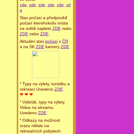
zde
,
zde
,
zde
,
zde
,
zde
,
zd
e
.
Stav počasí a předpověď
počasí kteréhokoliv místa
na světě najdete
ZDE
nebo
ZDE
nebo
ZDE
.
Aktuální stav
počasí
v
ČR
a na SK
ZDE
kamery
ZDE
.
* Typy na výlety, turistiku a
rekreaci Uvedeno
ZDE
.
❤ ❤ ❤
* Výleťák, typy na výlety.
Videa na streamu.
Uvedeno
ZDE
.
* Odkazy na možnost
srazu někde na
rekreačních pobytech