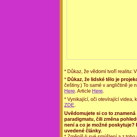
* Důkaz, že vědomí tvoří realitu: 
*
Důkaz, že lidské tělo je projek
češtiny.) To samé v angličtině je
Here
. Article
Here
.
* Vynikající, oči otevírající vide
ZDE
.
Uvědomujete si co to znamená
paradigmatu, čili změna pohled
není a co je možné poskytuje? 
uvedené články.
* Změníš-li své smýšlení a z toho