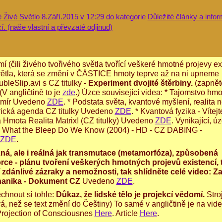
é Živé Světlo
8.Září.2015 v 12:29 do kategorie
Důležité články a info
í. (naše vlastní a převzaté odjinud)
(čili živého tvořivého světla tvořící veškeré hmotné projevy ex
la, která se změní v ČÁSTICE hmoty teprve až na ni upneme
bleSlip.avi s CZ titulky -
Experiment dvojité štěrbiny.
(zapnět
 (V angličtině to je
zde
.)
Ú
zce související vide
a:
*
Tajomstvo hmo
smír Uvedeno
ZDE
.
* Podstata světa, kvantové myšlení, realita 
rická agenda CZ titulky Uvedeno
ZDE
.
* Kvantová fyzika - Vítejt
Hmota Realita Matrix! (CZ titulky) Uvedeno
ZDE
.
Vynikající, ú
 What the Bleep Do We Know (2004) - HD - CZ DABING -
ZDE
.
žná, ale i reálná jak transmutace (metamorfóza), způsobená
rce - plánu tvoření veškerých hmotných projevů existencí, 
 zdánlivé zázraky a nemožnosti, tak shlídněte celé video: Z
hanika - Dokument CZ
Uvedeno
ZDE
.
chnout si tohle:
Důkaz, že lidské tělo je projekcí vědomí.
Stro
trvá, než se text změní do Češtiny) To samé v angličtině je na vide
Projection of Consciousnes
Here
. Article
Here
.