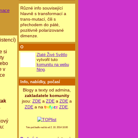
Různé info související
rmace
hlavně s transformací a
trans-mutací, čili s
přechodem do páté,
pozitivně polarizované
dimenze.
istencí)
O
e si
Zlaté Živé Světlo
ty
vytvořil tuto
nebo
komunitu na webu
e v
Ning
.
zce
Info, nabídky, počasí
Blogy a texty od admina,
zakladatele komunity
tak
jsou:
ZDE
a
ZDE
a
ZDE
a
a
ZDE
a na
ZDE
.
t
r
e
f
y
.
c
z
jový
u:
Toto počítadlo načítá od 2. 10. 2014 10:00