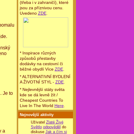
(třeba i v zahraničí), které
jsou za příznivou cenu.
Uvedeno
ZDE
.
 pomalu
jde.
enský
* Inspirace různých
eno
způsobů přestavby
dodávky na cestovní či
běžné obydlí Více
ZDE
.
* ALTERNATIVNÍ BYDLENÍ
A ŽIVOTNÍ STYL -
ZDE
.
* Nejlevnější státy světa
 Je to
kde se dá levně žít /
Cheapest Countries To
Live In The World
Here
.
Nejnovější aktivity
Uživatel
Zlaté Živé
Světlo
odpověděl
do
y a
diskuse
Jak a čím si