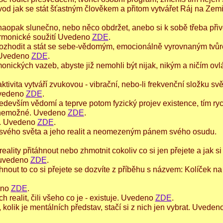
Návod jak se stát šťastným člověkem a přitom vytvářet Ráj na Zem
i naopak slunečno, nebo něco obdržet, anebo si k sobě třeba přiv
rmonické soužití Uvedeno
ZDE
.
 rozhodit a stát se sebe-vědomým, emocionálně vyrovnaným tvů
u Uvedeno
ZDE
.
onických vazeb, abyste již nemohli být nijak, nikým a ničím ovl
ivita vytváří zvukovou - vibrační, nebo-li frekvenční složku svět
Uvedeno
ZDE
.
ředevším vědomí a teprve potom fyzický projev existence, tím ryc
ě nemožné. Uvedeno
ZDE
.
í. Uvedeno
ZDE
.
svého světa a jeho realit a neomezeným pánem svého osudu.
reality přitáhnout nebo zhmotnit cokoliv co si jen přejete a jak si
e uvedeno
ZDE
.
táhnout to co si přejete se dozvíte z příběhu s názvem: Kolíček na
eno
ZDE
.
ch realit, čili všeho co je - existuje. Uvedeno
ZDE
.
it, kolik je mentálních představ, stačí si z nich jen vybrat. Uveden