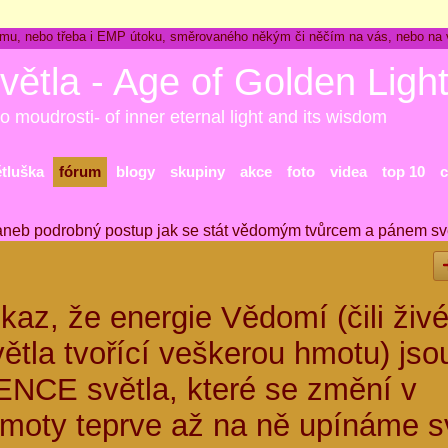
ckému, nebo třeba i EMP útoku, směrovaného někým či něčím na vás, nebo na
větla - Age of Golden Ligh
o moudrosti- of inner eternal light and its wisdom
ětluška
fórum
blogy
skupiny
akce
foto
videa
top 10
c
aneb podrobný postup jak se stát vědomým tvůrcem a pánem sv
az, že energie Vědomí (čili živ
větla tvořící veškerou hmotu) jso
NCE světla, které se změní v
oty teprve až na ně upínáme s