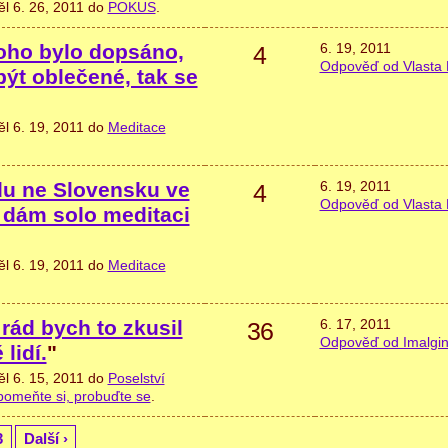
ěl 6. 26, 2011 do
POKUS
.
toho bylo dopsáno,
6. 19, 2011
4
Odpověď od Vlasta 
být oblečené, tak se
ěl 6. 19, 2011 do
Meditace
du ne Slovensku ve
6. 19, 2011
4
Odpověď od Vlasta 
i dám solo meditaci
ěl 6. 19, 2011 do
Meditace
 rád bych to zkusil
6. 17, 2011
36
Odpověď od Imalgi
lidí.
"
ěl 6. 15, 2011 do
Poselství
zpomeňte si, probuďte se
.
3
Další ›