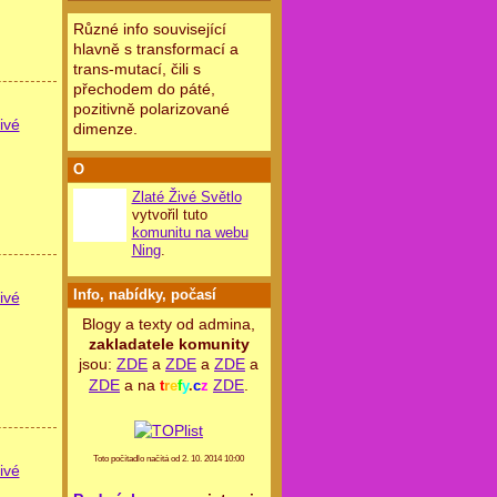
Různé info související
hlavně s transformací a
trans-mutací, čili s
přechodem do páté,
pozitivně polarizované
ivé
dimenze.
O
Zlaté Živé Světlo
vytvořil tuto
komunitu na webu
Ning
.
Info, nabídky, počasí
ivé
Blogy a texty od admina,
zakladatele komunity
jsou:
ZDE
a
ZDE
a
ZDE
a
ZDE
a na
ZDE
.
t
r
e
f
y
.
c
z
Toto počítadlo načítá od 2. 10. 2014 10:00
ivé