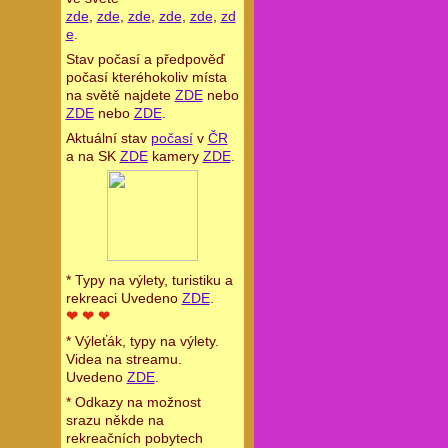
zde
,
zde
,
zde
,
zde
,
zde
,
zd
e
.
Stav počasí a předpověď
počasí kteréhokoliv místa
na světě najdete
ZDE
nebo
ZDE
nebo
ZDE
.
Aktuální stav
počasí
v
ČR
a na SK
ZDE
kamery
ZDE
.
* Typy na výlety, turistiku a
rekreaci Uvedeno
ZDE
.
❤ ❤ ❤
* Výleťák, typy na výlety.
Videa na streamu.
Uvedeno
ZDE
.
* Odkazy na možnost
srazu někde na
rekreačních pobytech