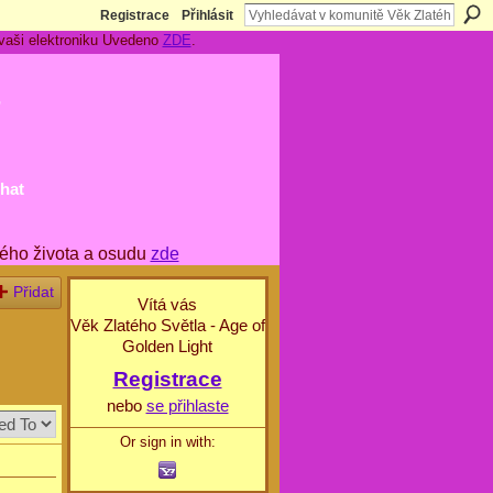
Registrace
Přihlásit
 vaši elektroniku Uvedeno
ZDE
.
t
hat
ého života a osudu
zde
Přidat
Vítá vás
Věk Zlatého Světla - Age of
Golden Light
Registrace
nebo
se přihlaste
Or sign in with: