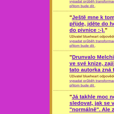
vypadat průběh transformac
přitom bude dít.
.
"
Ještě mne k tom
přijde, jděte do
do pivnice :-).
"
Uživatel blueheart odpověd
vypadat průběh transformac
přitom bude dít.
.
"
Drunvalo Melchi
ve své knize, zaj
tato autorka zná
Uživatel blueheart odpověd
vypadat průběh transformac
přitom bude dít.
.
"
Já takhle moc n
sledovat, jak se v
"normálně". Ale