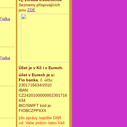
Seznamy přispívajících
jsou
ZDE
.
Fialka
Fialka
Účet je v Kč i v Eurech.
účet v Eurech je u:
Fio banka
, č. účtu:
2301716634/2010
IBAN:
CZ2420100000002301716
n
634
BIC/SWIFT kód je:
FIOBCZPPXXX
(
do zprávy napište DAR
od: Vaše jméno nebo Váš