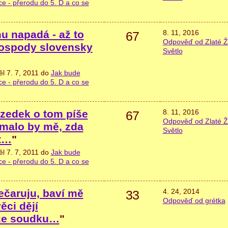
e - přerodu do 5. D a co se
u napadá - až to
8. 11, 2016
67
Odpověď od Zlaté Ž
 hospody slovensky
Světlo
ěl 7. 7, 2011 do
Jak bude
e - přerodu do 5. D a co se
zedek o tom píše
8. 11, 2016
67
Odpověď od Zlaté Ž
ímalo by mě, zda
Světlo
 t…
"
ěl 7. 7, 2011 do
Jak bude
e - přerodu do 5. D a co se
ečaruju, baví mě
4. 24, 2014
33
Odpověď od grétka
ěci dějí
 ze soudku…
"