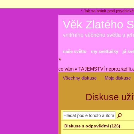
* Jak se bránit proti psychi
Věk Zlatého S
vnitřního věčného světla a jeh
naše světlo
my světlušky
já sv
*
co vám v TAJEMSTVÍ neprozradili,
Všechny diskuse
Moje diskuse
Diskuse uži
Diskuse s odpověďmi (126)