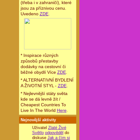
(třeba i v zahraničí), které
jsou za příznivou cenu.
Uvedeno
ZDE
.
* Inspirace různých
způsobů přestavby
dodávky na cestovní či
běžné obydlí Více
ZDE
.
* ALTERNATIVNÍ BYDLENÍ
A ŽIVOTNÍ STYL -
ZDE
.
* Nejlevnější státy světa
kde se dá levně žít /
Cheapest Countries To
Live In The World
Here
.
Nejnovější aktivity
Uživatel
Zlaté Živé
Světlo
odpověděl
do
diskuse
Jak a čím si