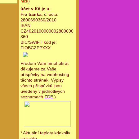
nick
)
účet v Kč je u:
Fio banka
, č. účtu:
2800690360/2010
IBAN:
CZ4020100000002800690
360
BIC/SWIFT kód je:
FIOBCZPPXXX
Předem Vám mnohokrát
děkujeme za Vaše
příspěvky na webhosting
těchto stránek. Výpisy
všech příspěvků jsou
uvedeny v jednotlivých
seznamech
ZDE
.)
* Aktuální teploty kdekoliv
ve světe