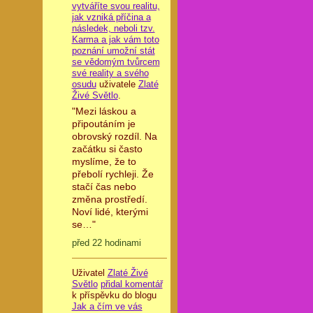
vytváříte svou realitu,
jak vzniká příčina a
následek, neboli tzv.
Karma a jak vám toto
poznání umožní stát
se vědomým tvůrcem
své reality a svého
osudu
uživatele
Zlaté
Živé Světlo
.
"Mezi láskou a
připoutáním je
obrovský rozdíl. Na
začátku si často
myslíme, že to
přebolí rychleji. Že
stačí čas nebo
změna prostředí.
Noví lidé, kterými
se…"
před 22 hodinami
Uživatel
Zlaté Živé
Světlo
přidal komentář
k příspěvku do blogu
Jak a čím ve vás