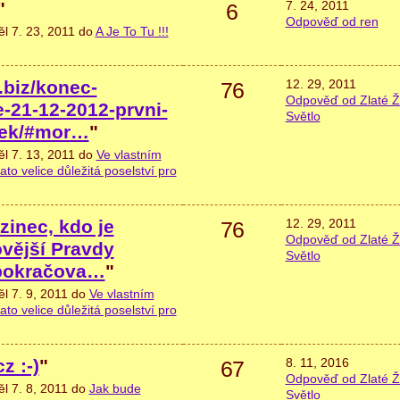
"
7. 24, 2011
6
Odpověď od ren
ěl 7. 23, 2011 do
A Je To Tu !!!
.biz/konec-
12. 29, 2011
76
Odpověď od Zlaté Ž
e-21-12-2012-prvni-
Světlo
vek/#mor…
"
ěl 7. 13, 2011 do
Ve vlastním
ato velice důležitá poselství pro
zinec, kdo je
12. 29, 2011
76
Odpověď od Zlaté Ž
ovější Pravdy
Světlo
 pokračova…
"
ěl 7. 9, 2011 do
Ve vlastním
ato velice důležitá poselství pro
z :-)
"
8. 11, 2016
67
Odpověď od Zlaté Ž
ěl 7. 8, 2011 do
Jak bude
Světlo