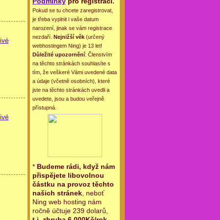
Podmínky
pro registraci.
Pokud se tu chcete zaregistrovat,
je třeba vyplnit i vaše datum
narození, jinak se vám registrace
nezdaří.
Nejnižší věk
(určený
ivé
webhostingem Ning) je 13 let!
Důležité upozornění
: Členstvím
na těchto stránkách souhlasíte s
tím, že veškeré Vámi uvedené data
a údaje (včetně osobních), které
jste na těchto stránkách uvedli a
uvedete, jsou a budou veřejně
přístupná.
ivé
*
Budeme rádi, když nám
přispějete libovolnou
částku na provoz těchto
našich stránek
, neboť
Ning web hosting nám
ročně účtuje 239 dolarů,
t.j. zhruba 6.000Kč/rok
.