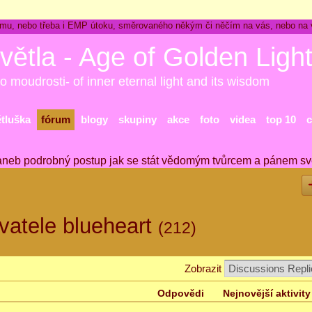
ckému, nebo třeba i EMP útoku, směrovaného někým či něčím na vás, nebo na
větla - Age of Golden Ligh
o moudrosti- of inner eternal light and its wisdom
ětluška
fórum
blogy
skupiny
akce
foto
videa
top 10
c
aneb podrobný postup jak se stát vědomým tvůrcem a pánem sv
vatele blueheart
(212)
Zobrazit
Odpovědi
Nejnovější aktivity