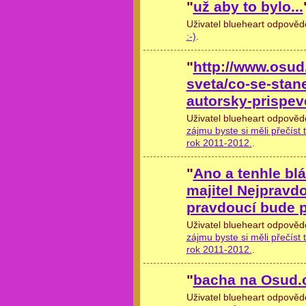
"
už aby to bylo...
Uživatel blueheart odpověd
:-)
.
"
http://www.osud
sveta/co-se-stan
autorsky-prispe
Uživatel blueheart odpověd
zájmu byste si měli přečíst t
rok 2011-2012.
.
"
Ano a tenhle blá
majitel Nejpravd
pravdoucí bude
Uživatel blueheart odpověd
zájmu byste si měli přečíst t
rok 2011-2012.
.
"
bacha na Osud.c
Uživatel blueheart odpověd