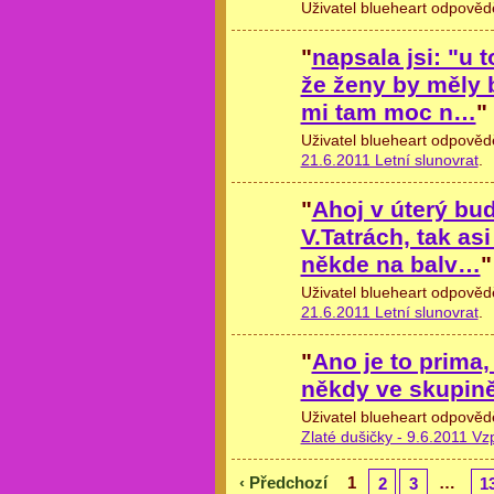
Uživatel blueheart odpověd
"
napsala jsi: "u 
že ženy by měly 
mi tam moc n…
"
Uživatel blueheart odpověd
21.6.2011 Letní slunovrat
.
"
Ahoj v úterý bu
V.Tatrách, tak as
někde na balv…
"
Uživatel blueheart odpověd
21.6.2011 Letní slunovrat
.
"
Ano je to prima,
někdy ve skupině 
Uživatel blueheart odpověd
Zlaté dušičky - 9.6.2011 V
‹ Předchozí
1
…
2
3
1