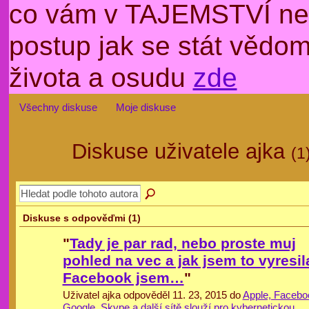
co vám v TAJEMSTVÍ nep
postup jak se stát věd
života a osudu
zde
Všechny diskuse
Moje diskuse
Diskuse uživatele ajka
(1
Diskuse s odpověďmi (1)
"
Tady je par rad, nebo proste muj
pohled na vec a jak jsem to vyresil
Facebook jsem…
"
Uživatel ajka odpověděl 11. 23, 2015 do
Apple, Facebo
Google, Skype a další sítě slouží pro kybernetickou