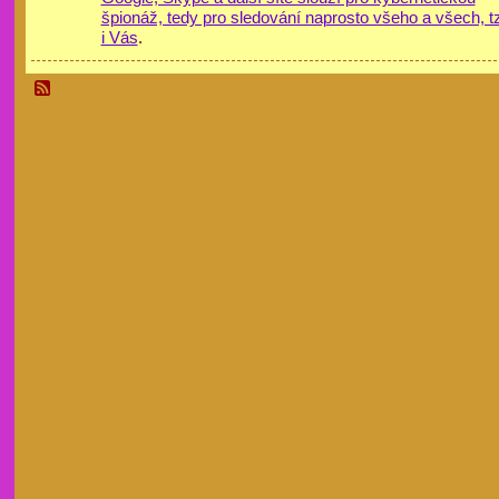
špionáž, tedy pro sledování naprosto všeho a všech, t
i Vás
.