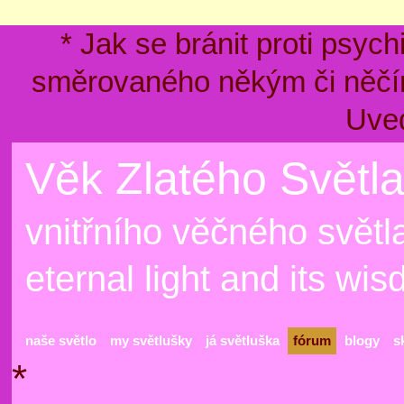
* Jak se bránit proti psyc
směrovaného někým či něčím
Uve
Věk Zlatého Světla
vnitřního věčného světla
eternal light and its wi
naše světlo
my světlušky
já světluška
fórum
blogy
s
*