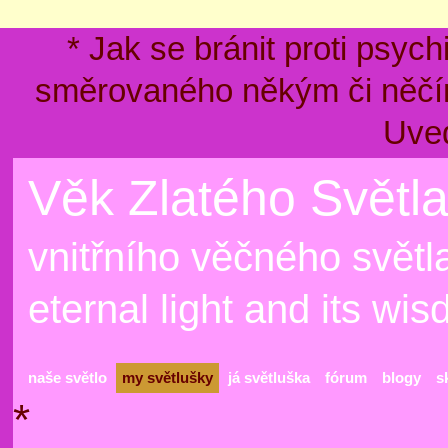
* Jak se bránit proti psyc
směrovaného někým či něčím
Uve
Věk Zlatého Světla
vnitřního věčného světla
eternal light and its wi
naše světlo
my světlušky
já světluška
fórum
blogy
s
*