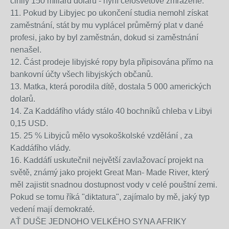
činily 150 miliard dolarů - nyní celosvětově zmrazené.
11. Pokud by Libyjec po ukončení studia nemohl získat
zaměstnání, stát by mu vyplácel průměrný plat v dané
profesi, jako by byl zaměstnán, dokud si zaměstnání
nenašel.
12. Část prodeje libyjské ropy byla připisována přímo na
bankovní účty všech libyjských občanů.
13. Matka, která porodila dítě, dostala 5 000 amerických
dolarů.
14. Za Kaddáfího vlády stálo 40 bochníků chleba v Libyi
0,15 USD.
15. 25 % Libyjců mělo vysokoškolské vzdělání , za
Kaddáfího vlády.
16. Kaddáfí uskutečnil největší zavlažovací projekt na
světě, známý jako projekt Great Man- Made River, který
měl zajistit snadnou dostupnost vody v celé pouštní zemi.
Pokud se tomu říká "diktatura", zajímalo by mě, jaký typ
vedení mají demokraté.
AŤ DUŠE JEDNOHO VELKÉHO SYNA AFRIKY