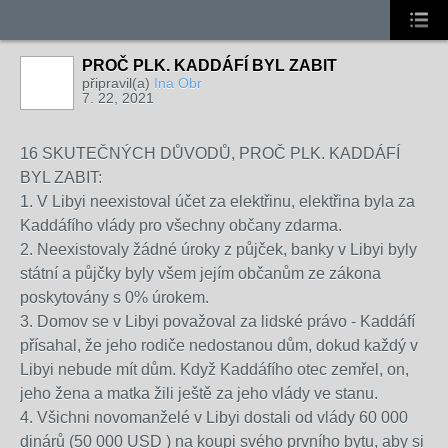
PROČ PLK. KADDÁFÍ BYL ZABIT
připravil(a)
Ina Obr
7. 22, 2021
16 SKUTEČNÝCH DŮVODŮ, PROČ PLK. KADDÁFÍ
BYL ZABIT:
1. V Libyi neexistoval účet za elektřinu, elektřina byla za
Kaddáfího vlády pro všechny občany zdarma.
2. Neexistovaly žádné úroky z půjček, banky v Libyi byly
státní a půjčky
byly všem jejím občanům ze zákona
poskytovány s 0% úrokem.
3. Domov se v Libyi považoval za lidské právo - Kaddáfí
přísahal, že jeho rodiče nedostanou dům, dokud každý v
Libyi nebude mít dům. Když Kaddáfího otec zemřel, on,
jeho žena a matka žili ještě za jeho vlády ve stanu.
4. Všichni novomanželé v Libyi dostali od vlády 60 000
dinárů (50 000 USD ) na koupi svého prvního bytu, aby si