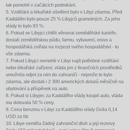
tak pomohli v začátcích podnikání.
5. Vzdělání a lékařské ošetření bylo v Libyi zdarma. Před
Kaddáfím bylo pouze 25 % Libyjců gramotných. Za jeho
vlády to bylo 83 %.
6. Pokud se Libyjci chtěli věnovat zemědělské kariéře,
dostali zemědělskou půdu, farmu, vybavení, osivo a
hospodářská zvířata na rozjezd svého hospodářství - to
vše zdarma.
7. Pokud Libyjci nemohli v Libyi najít potřebné vzdělání
nebo lékařské zařízení, vláda jim z finančních prostředků
umožnila odjet za ním do zahraničí - nejenže to bylo
zdarma, ale dostali i 2 300 amerických dolarů měsíčně na
ubytování a příspěvek na auto.
8. Pokud si Libyjec za Kaddáfího vlády koupil auto, vláda
mu dotovala 50 % ceny.
9. Cena benzinu v Libyi za Kaddáfího vlády činíla 0,14
USD za litr.
10. Libye neměla žádný zahraniční dluh a její rezervy