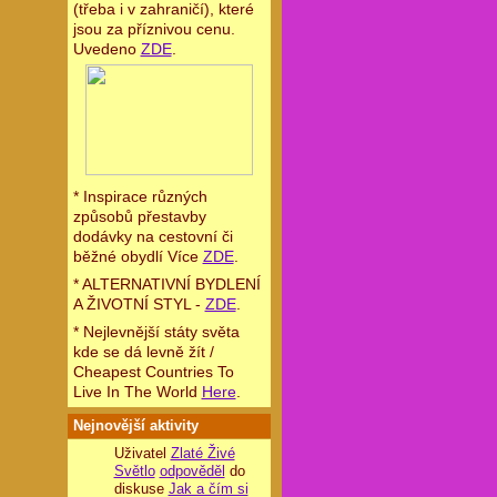
(třeba i v zahraničí), které
jsou za příznivou cenu.
Uvedeno
ZDE
.
* Inspirace různých
způsobů přestavby
dodávky na cestovní či
běžné obydlí Více
ZDE
.
* ALTERNATIVNÍ BYDLENÍ
A ŽIVOTNÍ STYL -
ZDE
.
* Nejlevnější státy světa
kde se dá levně žít /
Cheapest Countries To
Live In The World
Here
.
Nejnovější aktivity
Uživatel
Zlaté Živé
Světlo
odpověděl
do
diskuse
Jak a čím si