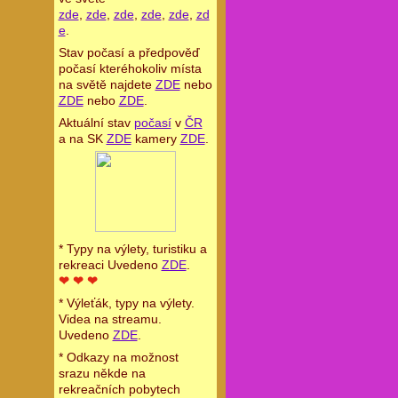
zde
,
zde
,
zde
,
zde
,
zde
,
zd
e
.
Stav počasí a předpověď
počasí kteréhokoliv místa
na světě najdete
ZDE
nebo
ZDE
nebo
ZDE
.
Aktuální stav
počasí
v
ČR
a na SK
ZDE
kamery
ZDE
.
* Typy na výlety, turistiku a
rekreaci Uvedeno
ZDE
.
❤ ❤ ❤
* Výleťák, typy na výlety.
Videa na streamu.
Uvedeno
ZDE
.
* Odkazy na možnost
srazu někde na
rekreačních pobytech