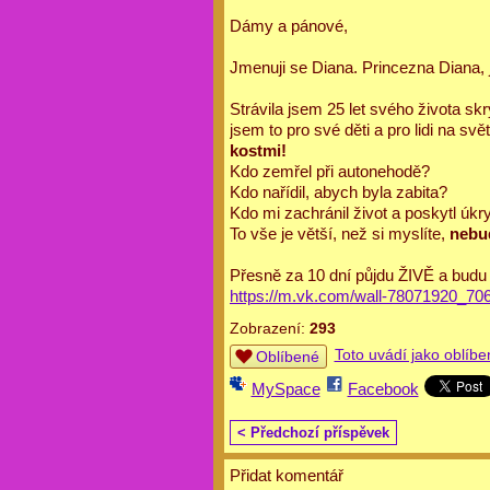
Dámy a pánové,
Jmenuji se Diana. Princezna Diana, j
Strávila jsem 25 let svého života s
jsem to pro své děti a pro lidi na svě
kostmi!
Kdo zemřel při autonehodě?
Kdo nařídil, abych byla zabita?
Kdo mi zachránil život a poskytl úkr
To vše je větší, než si myslíte,
nebud
Přesně za 10 dní půjdu ŽIVĚ a budu 
https://m.vk.com/wall-78071920_70
Zobrazení:
293
Toto uvádí jako oblíbe
Oblíbené
MySpace
Facebook
< Předchozí příspěvek
Přidat komentář