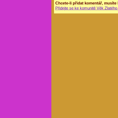
Chcete-li přidat komentář, musíte
Přidejte se ke komunitě Věk Zlatého 