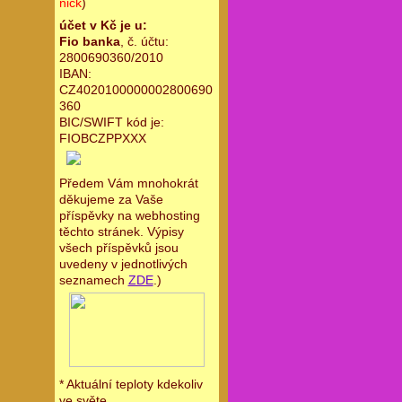
nick
)
účet v Kč je u:
Fio banka
, č. účtu:
2800690360/2010
IBAN:
CZ4020100000002800690
360
BIC/SWIFT kód je:
FIOBCZPPXXX
Předem Vám mnohokrát
děkujeme za Vaše
příspěvky na webhosting
těchto stránek. Výpisy
všech příspěvků jsou
uvedeny v jednotlivých
seznamech
ZDE
.)
* Aktuální teploty kdekoliv
ve světe