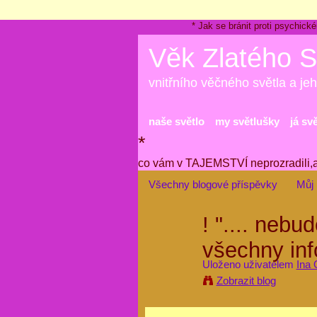
* Jak se bránit proti psychi
Věk Zlatého S
vnitřního věčného světla a jeh
naše světlo
my světlušky
já sv
*
co vám v TAJEMSTVÍ neprozradili,
Všechny blogové příspěvky
Můj 
! ".... neb
všechny inf
Uloženo uživatelem
Ina 
Zobrazit blog