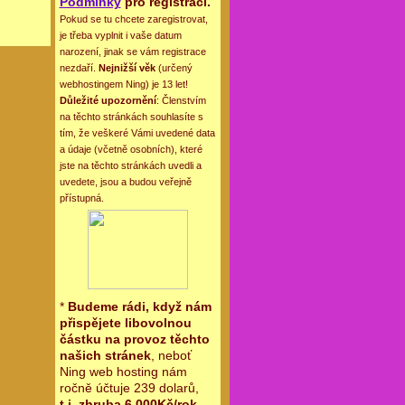
Podmínky
pro registraci.
Pokud se tu chcete zaregistrovat,
je třeba vyplnit i vaše datum
narození, jinak se vám registrace
nezdaří.
Nejnižší věk
(určený
webhostingem Ning) je 13 let!
Důležité upozornění
: Členstvím
na těchto stránkách souhlasíte s
tím, že veškeré Vámi uvedené data
a údaje (včetně osobních), které
jste na těchto stránkách uvedli a
uvedete, jsou a budou veřejně
přístupná.
*
Budeme rádi, když nám
přispějete libovolnou
částku na provoz těchto
našich stránek
, neboť
Ning web hosting nám
ročně účtuje 239 dolarů,
t.j. zhruba 6.000Kč/rok
.