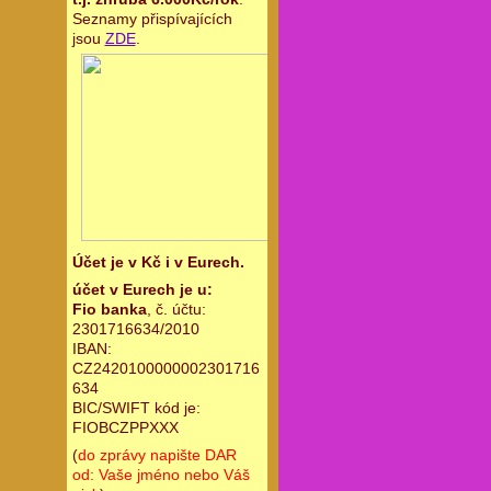
Seznamy přispívajících
jsou
ZDE
.
Účet je v Kč i v Eurech.
účet v Eurech je u:
Fio banka
, č. účtu:
2301716634/2010
IBAN:
CZ2420100000002301716
634
BIC/SWIFT kód je:
FIOBCZPPXXX
(
do zprávy napište DAR
od: Vaše jméno nebo Váš