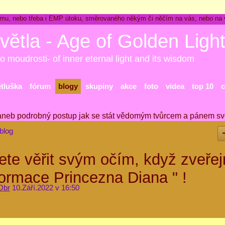
ckému, nebo třeba i EMP útoku, směrovaného někým či něčím na vás, nebo na
větla - Age of Golden Ligh
o moudrosti- of inner eternal light and its wisdom
ětluška
fórum
blogy
skupiny
akce
foto
videa
top 10
c
aneb podrobný postup jak se stát vědomým tvůrcem a pánem sv
blog
udete věřit svým očím, když zveře
ormace Princezna Diana " !
Obr
10.Září.2022 v 16:50