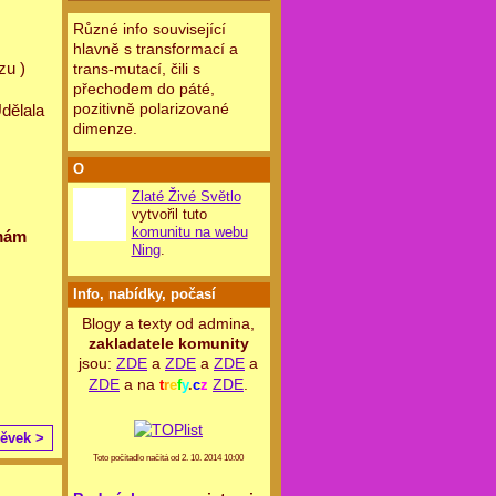
Různé info související
hlavně s transformací a
zu )
trans-mutací, čili s
přechodem do páté,
pozitivně polarizované
dělala
dimenze.
O
Zlaté Živé Světlo
vytvořil tuto
komunitu na webu
 mám
Ning
.
Info, nabídky, počasí
Blogy a texty od admina,
zakladatele komunity
jsou:
ZDE
a
ZDE
a
ZDE
a
ZDE
a na
ZDE
.
t
r
e
f
y
.
c
z
pěvek >
Toto počítadlo načítá od 2. 10. 2014 10:00