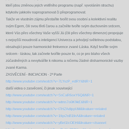
kteří jdou změnou jejich vnitřního programu (např. vyvoláním strachu)
kdykoliv jakkoliv naprogramovat či přeprogramovat.
Takže ve vlastním zájmu přestaňte tvořit svou osobní a kolektivní realitu
svým Egem, čili svou třetí čarou a začněte tvořte svým duchovním srdcem,
které Vás přes všechny Vaše vyšší Já (čili přes všechny dimenze) propojuje
s nejvyšší moudrostí a inteligencí Univerza a jeho/její světelnou podstatou,
obsahující pouze harmonické frekvence zvané Láska. Když tvoříte svým
srdcem - láskou, tak začnete tvoříte pouze to, co je pro blaho všech
zúčastněných a nevytváříte k nikomu a ničemu žádné disharmonické vazby
zvané Karma.
ZASVĚCENÍ - INICIACION - 2ª Parte
http://www.youtube.com/watch?v=7LYvzP_edRY&NR=1
další videa o zasvěcení, či jinak související
http://www.youtube.com/watch?v=SsCaR6oxY6Q&NR=1
http://www.youtube.com/watch?v=wtms7o0K9kE&NR=1
http://www.youtube.com/watch?v=I7HZAdIpyUM&feature=related
http://www.youtube.com/watch?v=1fqx2nB1feA&feature=related
http://www.youtube.com/watch?v=yBel1lcOEHI&feature=channel