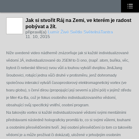
Jak si stvořit Ráj na Zemi, ve kterém je radost
pobývat a žít.
připravil(a)
Lumír Živé Světlo SvětelnáTantra
11. 10, 2015
Níže uvedené video nádherně znázorňuje jak si každé individualizované
vědomí JÁ, individualizované do JSEM to či ono, (např. atom, buňka, věc,
bytost či nebeské těleso) svou vůlí a touhou vytváří dvojitou Jin&Jang
šroubovici, rotující jedna vůči druhé v protisměru, jenž dohromady
společnou interakcí vytváří časoprostorový elektromagnetický vortex (ve
tvaru globu), s červí dírou (propojující její severní a jižní pól) v jejímž středu
je Mer-Ka-Ba, což je fokus osobního individualizovaného vědomí,
obsahující svůj specifický vnitřní, osobní program.
Na takovýto vortex si každé individualizované vědomí svými mentálními
představami následně holograficky promítá to, co si svými vůlemi, touhami
a osobními přesvědčeními tvoří. Její osobní přesvědčení (o tom co takovéto
vědomí je a může prožívat či dokázat), uložené v jeho/jejím osobním