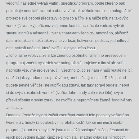
vědomí, následné vytváří vnitřní, specifický program, podle kterého pak
pokračuje neustálé tvoření a obnovování takovéhoto vortexu a holografické
projekce své osobní představy (o tom co a čím je a může být) na takovýto
vortex (či vortexy), přičemž vzájemné kombinace těchto vortexů vytváří
stavbu atomů a následně i tvar a charakter všeho tzv. hmotného, přičemž
další interakce shluků takovýchto vortexů, frekvenční podstaty jednotlivých
entit, vytváří události, které tvoří iluzi plynoucího času.
Z toho jasně vyplývá, že si lze změnou osobního, vnitřního přesvědčení
(programu) změnit výsledek své holografické projekce a tím si přetvořit
naprosto vše, vně projevené, čili všechno to, co se nám v naší realitě nelíbí,
např. to jak vypadáme, co prožíváme, anebo čím jsme atd. Takže pokud
budete pevně věřit že jste kupříkladu zdraví, tak taky zdraví budete, neboť
si do svých osobních vortexů (tvořící dohromady celé vaše tělo), svým
přesvědčením o svém zdraví, nestvoříte a nepromítnete žádné škodlivé viry
ani bacily.
Dodatek: Protože bytosti začali zneužívat znalost této podstaty veškerého
tvoření tzv. hmoty (a událostí v ní probíhajících), tak se jim jejich osobní
program (o tom co si myslí že jsou a dokáží) postupně začal přesouvat do
jejich podvědomí (Ega), čímž se z nich stali snadno ovladatelní "roboti",