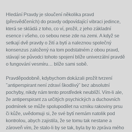
Hledání Pravdy je sloučení několika pravd
(přesvědčeních) do pravdy odpovídající vibraci jedince,
která se skládá z toho, co ví, prožil, z jeho základní
esence i všeho, co sebou nese zde na zemi. A když se
setkají dvě pravdy o žití a bytí a naleznou společný
konsenzus založený na tom podstatném z obou pravd,
stávají se původci tohoto spojení blíže univerzální pravdě
o fungování vesmíru… blíže sami sobě.
Pravděpodobně, kdybychom dokázali prožít tvrzení
"antiperspirant není zdraví škodlivý" bez absolutní
pochyby, nikdy nám tento prostředek neublíží. Vím-li ale,
že antiperspirant za určitých psychických a duchovních
podmínek se může spolupodílet na vzniku rakoviny prsu
či kůže, uvědomuji si, že své bytí nemám natolik pod
kontrolou, abych zajistila, že se tomu tak nestane a
zároveň vím, že stalo-li by se tak, byla by to zpráva mého