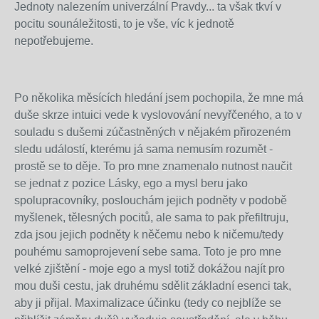
Jednoty nalezením univerzální Pravdy... ta však tkví v
pocitu sounáležitosti, to je vše, víc k jednotě
nepotřebujeme.
Po několika měsících hledání jsem pochopila, že mne má
duše skrze intuici vede k vyslovování nevyřčeného, a to v
souladu s dušemi zúčastněných v nějakém přirozeném
sledu událostí, kterému já sama nemusím rozumět -
prostě se to děje. To pro mne znamenalo nutnost naučit
se jednat z pozice Lásky, ego a mysl beru jako
spolupracovníky, poslouchám jejich podněty v podobě
myšlenek, tělesných pocitů, ale sama to pak přefiltruju,
zda jsou jejich podněty k něčemu nebo k ničemu/tedy
pouhému samoprojevení sebe sama. Toto je pro mne
velké zjištění - moje ego a mysl totiž dokážou najít pro
mou duši cestu, jak druhému sdělit základní esenci tak,
aby ji přijal. Maximalizace účinku (tedy co nejblíže se