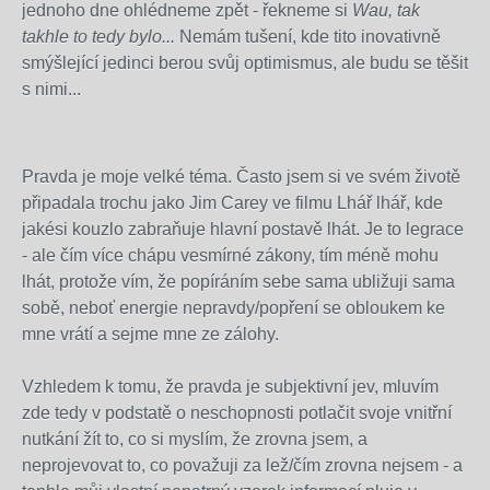
jednoho dne ohlédneme zpět - řekneme si
Wau, tak
takhle to tedy bylo...
Nemám tušení, kde tito inovativně
smýšlející jedinci berou svůj optimismus, ale budu se těšit
s nimi...
Pravda je moje velké téma. Často jsem si ve svém životě
připadala trochu jako Jim Carey ve filmu Lhář lhář, kde
jakési kouzlo zabraňuje hlavní postavě lhát. Je to legrace
- ale čím více chápu vesmírné zákony, tím méně mohu
lhát, protože vím, že popíráním sebe sama ubližuji sama
sobě, neboť energie nepravdy/popření se obloukem ke
mne vrátí a sejme mne ze zálohy.
Vzhledem k tomu, že pravda je subjektivní jev, mluvím
zde tedy v podstatě o neschopnosti potlačit svoje vnitřní
nutkání žít to, co si myslím, že zrovna jsem, a
neprojevovat to, co považuji za lež/čím zrovna nejsem - a