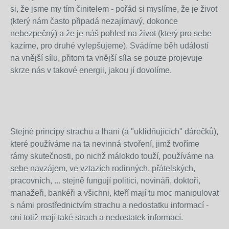
si, že jsme my tím činitelem - pořád si myslíme, že je život
(který nám často připadá nezajímavý, dokonce
nebezpečný) a že je náš pohled na život (který pro sebe
kazíme, pro druhé vylepšujeme). Svádíme běh událostí
na vnější sílu, přitom ta vnější síla se pouze projevuje
skrze nás v takové energii, jakou jí dovolíme.
Stejné principy strachu a lhaní (a "uklidňujících" dárečků),
které používáme na ta nevinná stvoření, jimž tvoříme
rámy skutečnosti, po nichž málokdo touží, používáme na
sebe navzájem, ve vztazích rodinných, přátelských,
pracovních, ... stejně fungují politici, novináři, doktoři,
manažeři, bankéři a všichni, kteří mají tu moc manipulovat
s námi prostřednictvím strachu a nedostatku informací -
oni totiž mají také strach a nedostatek informací.