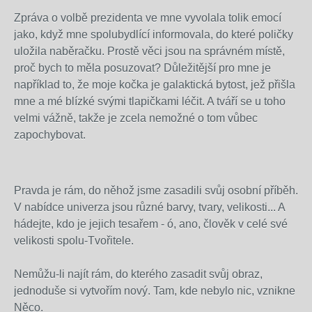
Zpráva o volbě prezidenta ve mne vyvolala tolik emocí
jako, když mne spolubydlící informovala, do které poličky
uložila naběračku. Prostě věci jsou na správném místě,
proč bych to měla posuzovat? Důležitější pro mne je
například to, že moje kočka je galaktická bytost, jež přišla
mne a mé blízké svými tlapičkami léčit. A tváří se u toho
velmi vážně, takže je zcela nemožné o tom vůbec
zapochybovat.
Pravda je rám, do něhož jsme zasadili svůj osobní příběh.
V nabídce univerza jsou různé barvy, tvary, velikosti... A
hádejte, kdo je jejich tesařem - ó, ano, člověk v celé své
velikosti spolu-Tvořitele.
Nemůžu-li najít rám, do kterého zasadit svůj obraz,
jednoduše si vytvořím nový. Tam, kde nebylo nic, vznikne
Něco.