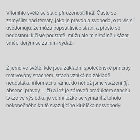
V tomhle světě se stalo přirozeností lhát. Často se
zamýšlím nad tématy, jako je pravda a svoboda, o to víc si
uvědomuju, že můžu popsat tisíce stran, a přesto se
nedostanu k čisté podstatě, můžu ale minimálně ukázat
směr, kterým se za nimi vydat...
Žijeme ve světě, kde jsou základní společenské principy
motivovány strachem, strach vzniká na základě
nedostatku informací o rámu, do něhož jsme vsazeni (tj.
absenci pravdy = lži) a lež je zároveň produktem strachu -
takže ve výsledku je velmi těžké se vymanit z tohoto
nekonečného krutě svazujícího klubíčka nesvobody.