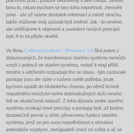
placenou práci, protože nedůvěřují v běh života. Skvělé,
beru to, nikam bychom se bez toho nepohnuli, zlenivěli
jsme - ale už máme dostatek informací a méně strachu,
takže můžeme svůj způsob bytí změnit. Jak - to nevíme,
ale směřujeme k objevení a zavedení nových principů
bytí. A to mi přijde skvělé.
Ve filmu
Cultural creatives - Revoluce 1.0
říká jeden z
dotazovaných, že transformace starého systému nemůže
vzejít z jedinců ve starém systému, neboť ti mají příliš
mnoho s udržením rozpadajícího se stavu - tyto zastaralé
postupy jsou ale stále v našem světě potřeba, jinak
bychom upadli do hlubokého chaosu, po němž kromě
nepatrného množství velmi dobrodružných duší mnoho
lidí ve skutečnosti netouží. Z toho důvodu vedle starého
systému vznikají nové principy a postupy bytí, až budou
dostatečně pevné a silné, převezmou funkce starého
systému, jenž se pro svou nepotřebnost a strnulost
jednoduše rozplyne, nenápadně zmizí ze světa a až se