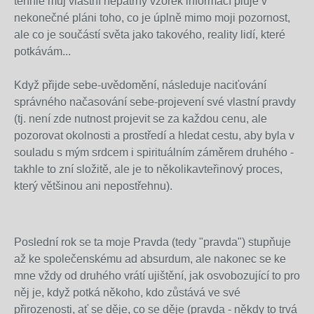
tenhle můj vlastní nepatrný vzorek informací pluje v
nekonečné pláni toho, co je úplně mimo moji pozornost,
ale co je součástí světa jako takového, reality lidí, které
potkávám...
Když přijde sebe-uvědomění, následuje naciťování
správného načasování sebe-projevení své vlastní pravdy
(tj. není zde nutnost projevit se za každou cenu, ale
pozorovat okolnosti a prostředí a hledat cestu, aby byla v
souladu s mým srdcem i spirituálním záměrem druhého -
takhle to zní složitě, ale je to několikavteřinový proces,
který většinou ani nepostřehnu).
Poslední rok se ta moje Pravda (tedy "pravda") stupňuje
až ke společenskému ad absurdum, ale nakonec se ke
mne vždy od druhého vrátí ujištění, jak osvobozující to pro
něj je, když potká někoho, kdo zůstává ve své
přirozenosti, ať se děje, co se děje (pravda - někdy to trvá