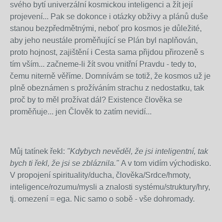
svého bytí univerzální kosmickou inteligenci a žít její
projevení... Pak se dokonce i otázky obživy a plánů duše
stanou bezpředmětnými, neboť pro kosmos je důležité,
aby jeho neustále proměňující se Plán byl naplňován,
proto hojnost, zajištění i Cesta sama přijdou přirozeně s
tím vším... začneme-li žít svou vnitřní Pravdu - tedy to,
čemu niterně věříme. Domnívám se totiž, že kosmos už je
plně obeznámen s prožíváním strachu z nedostatku, tak
proč by to měl prožívat dál? Existence člověka se
proměňuje... jen Člověk to zatím nevidí...
Můj tatínek řekl:
"Kdybych nevěděl, že jsi inteligentní, tak
bych ti řekl, že jsi se zbláznila."
A v tom vidím východisko.
V propojení spirituality/ducha, člověka/Srdce/hmoty,
inteligence/rozumu/mysli a znalosti systému/struktury/hry,
tj. omezení = ega. Nic samo o sobě - vše dohromady.