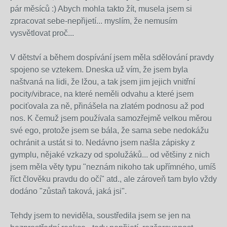
pár měsíců :) Abych mohla takto žít, musela jsem si
zpracovat sebe-nepřijetí... myslím, že nemusím
vysvětlovat proč...
V dětství a během dospívání jsem měla sdělování pravdy
spojeno se vztekem. Dneska už vím, že jsem byla
naštvaná na lidi, že lžou, a tak jsem jim jejich vnitřní
pocity/vibrace, na které neměli odvahu a které jsem
pociťovala za ně, přinášela na zlatém podnosu až pod
nos. K čemuž jsem používala samozřejmě velkou měrou
své ego, protože jsem se bála, že sama sebe nedokážu
ochránit a ustát si to. Nedávno jsem našla zápisky z
gymplu, nějaké vzkazy od spolužáků... od většiny z nich
jsem měla věty typu "neznám nikoho tak upřímného, umíš
říct člověku pravdu do očí" atd., ale zároveň tam bylo vždy
dodáno "zůstaň taková, jaká jsi".
Tehdy jsem to neviděla, soustředila jsem se jen na