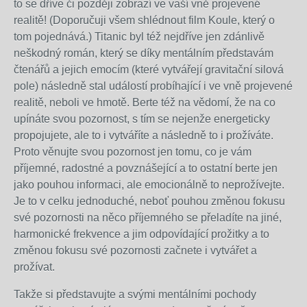
to se dříve či později zobrazí ve vaší vně projevené
realitě! (Doporučuji všem shlédnout film Koule, který o
tom pojednává.) Titanic byl též nejdříve jen zdánlivě
neškodný román, který se díky mentálním představám
čtenářů a jejich emocím (které vytvářejí gravitační silová
pole) následně stal událostí probíhající i ve vně projevené
realitě, neboli ve hmotě. Berte též na vědomí, že na co
upínáte svou pozornost, s tím se nejenže energeticky
propojujete, ale to i vytváříte a následně to i prožíváte.
Proto věnujte svou pozornost jen tomu, co je vám
příjemné, radostné a povznášející a to ostatní berte jen
jako pouhou informaci, ale emocionálně to neprožívejte.
Je to v celku jednoduché, neboť pouhou změnou fokusu
své pozornosti na něco příjemného se přeladíte na jiné,
harmonické frekvence a jim odpovídající prožitky a to
změnou fokusu své pozornosti začnete i vytvářet a
prožívat.
Takže si představujte a svými mentálními pochody