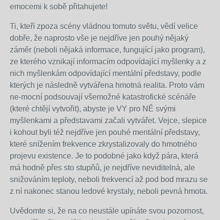
emocemi k sobě přitahujete!
Ti, kteří zpoza scény vládnou tomuto světu, vědí velice
dobře, že naprosto vše je nejdříve jen pouhý nějaký
záměr (neboli nějaká informace, fungující jako program),
ze kterého vznikají informacím odpovídající myšlenky a z
nich myšlenkám odpovídající mentální představy, podle
kterých je následně vytvářena hmotná realita. Proto vám
ne-mocní podsouvají všemožné katastrofické scénáře
(které chtějí vytvořit), abyste je VY pro NĚ svými
myšlenkami a představami začali vytvářet. Vejce, slepice
i kohout byli též nejdříve jen pouhé mentální představy,
které snížením frekvence zkrystalizovaly do hmotného
projevu existence. Je to podobné jako když pára, která
má hodně přes sto stupňů, je nejdříve neviditelná, ale
snižováním teploty, neboli frekvencí až pod bod mrazu se
z ní nakonec stanou ledové krystaly, neboli pevná hmota.
Uvědomte si, že na co neustále upínáte svou pozornost,