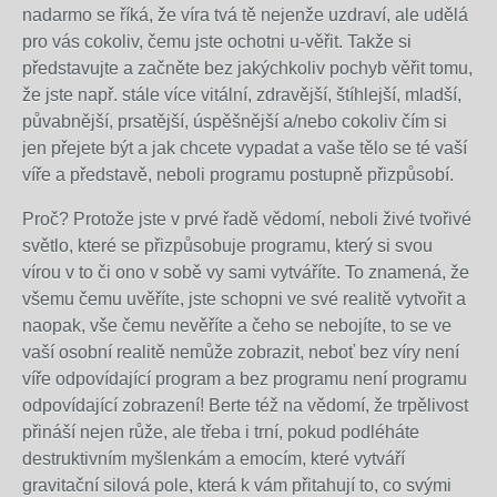
nadarmo se říká, že víra tvá tě nejenže uzdraví, ale udělá
pro vás cokoliv, čemu jste ochotni u-věřit. Takže si
představujte a začněte bez jakýchkoliv pochyb věřit tomu,
že jste např. stále více vitální, zdravější, štíhlejší, mladší,
půvabnější, prsatější, úspěšnější a/nebo cokoliv čím si
jen přejete být a jak chcete vypadat a vaše tělo se té vaší
víře a představě, neboli programu postupně přizpůsobí.
Proč? Protože jste v prvé řadě vědomí, neboli živé tvořivé
světlo, které se přizpůsobuje programu, který si svou
vírou v to či ono v sobě vy sami vytváříte. To znamená, že
všemu čemu uvěříte, jste schopni ve své realitě vytvořit a
naopak, vše čemu nevěříte a čeho se nebojíte, to se ve
vaší osobní realitě nemůže zobrazit, neboť bez víry není
víře odpovídající program a bez programu není programu
odpovídající zobrazení! Berte též na vědomí, že trpělivost
přináší nejen růže, ale třeba i trní, pokud podléháte
destruktivním myšlenkám a emocím, které vytváří
gravitační silová pole, která k vám přitahují to, co svými