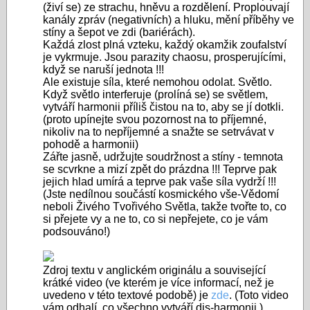
(živí se) ze strachu, hněvu a rozdělení. Proplouvají
kanály zpráv (negativních) a hluku, mění příběhy ve
stíny a šepot ve zdi (bariérách).
Každá zlost plná vzteku, každý okamžik zoufalství
je vykrmuje. Jsou parazity chaosu, prosperujícími,
když se naruší jednota !!!
Ale existuje síla, které nemohou odolat. Světlo.
Když světlo interferuje (prolíná se) se světlem,
vytváří harmonii příliš čistou na to, aby se jí dotkli.
(proto upínejte svou pozornost na to příjemné,
nikoliv na to nepříjemné a snažte se setrvávat v
pohodě a harmonii)
Zářte jasně, udržujte soudržnost a stíny - temnota
se scvrkne a mizí zpět do prázdna !!! Teprve pak
jejich hlad umírá a teprve pak vaše síla vydrží !!!
(Jste nedílnou součástí kosmického vše-Vědomí
neboli Živého Tvořivého Světla, takže tvořte to, co
si přejete vy a ne to, co si nepřejete, co je vám
podsouváno!)
Zdroj textu v anglickém originálu a související
krátké video (ve kterém je více informací, než je
uvedeno v této textové podobě) je
zde
. (Toto video
vám odhalí, co všechno vytváří dis-harmonii )