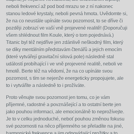
neboli frekvencí až pod bod mrazu se z ní nakonec
stanou ledové krystaly, neboli pevná hmota. Uvědomte si,
že na co neustále upínáte svou pozornost, to se dříve či
později zobrazí ve vaší vně projevené realitě! (Doporučuji
všem shlédnout film Koule, který o tom pojednává.)
Titanic byl též nejdříve jen zdánlivě neškodný film, který
se díky mentálním představám čtenářů a jejich emocím
(které vytvářejí gravitační silová pole) následně stal
událostí probíhající i ve vně projevené realitě, neboli ve
hmotě. Berte též na vědomí, že na co upínáte svou
pozornost, s tím se nejenže energeticky propojujete, ale
to i vytváříte a následně to i prožíváte.
Proto věnujte svou pozornost jen tomu, co je vám
příjemné, radostné a povznášející a to ostatní berte jen
jako pouhou informaci, ale emocionálně to neprožívejte.
Je to v celku jednoduché, neboť pouhou změnou fokusu
své pozornosti na něco příjemného se přeladíte na jiné,
harmonické frekvence a jim odpovídající prožitky a to