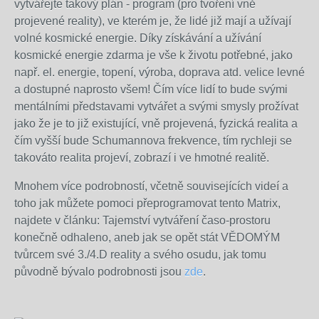
vytvářejte takový plán - program (pro tvoření vně
projevené reality), ve kterém je, že lidé již mají a užívají
volné kosmické energie. Díky získávání a užívání
kosmické energie zdarma je vše k životu potřebné, jako
např. el. energie, topení, výroba, doprava atd. velice levné
a dostupné naprosto všem! Čím více lidí to bude svými
mentálními představami vytvářet a svými smysly prožívat
jako že je to již existující, vně projevená, fyzická realita a
čím vyšší bude Schumannova frekvence, tím rychleji se
takováto realita projeví, zobrazí i ve hmotné realitě.
Mnohem více podrobností, včetně souvisejících videí a
toho jak můžete pomoci přeprogramovat tento Matrix,
najdete v článku: Tajemství vytváření časo-prostoru
konečně odhaleno, aneb jak se opět stát VĚDOMÝM
tvůrcem své 3./4.D reality a svého osudu, jak tomu
původně bývalo podrobnosti jsou
zde
.