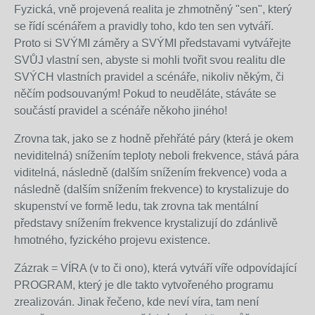
Fyzická, vně projevená realita je zhmotněný "sen", který
se řídí scénářem a pravidly toho, kdo ten sen vytváří.
Proto si SVÝMI záměry a SVÝMI představami vytvářejte
SVŮJ vlastní sen, abyste si mohli tvořit svou realitu dle
SVÝCH vlastních pravidel a scénáře, nikoliv někým, či
něčím podsouvaným! Pokud to neuděláte, stáváte se
součástí pravidel a scénáře někoho jiného!
Zrovna tak, jako se z hodně přehřáté páry (která je okem
neviditelná) snížením teploty neboli frekvence, stává pára
viditelná, následně (dalším snížením frekvence) voda a
následně (dalším snížením frekvence) to krystalizuje do
skupenství ve formě ledu, tak zrovna tak mentální
představy snížením frekvence krystalizují do zdánlivě
hmotného, fyzického projevu existence.
Zázrak = VÍRA (v to či ono), která vytváří víře odpovídající
PROGRAM, který je dle takto vytvořeného programu
zrealizován. Jinak řečeno, kde neví víra, tam není