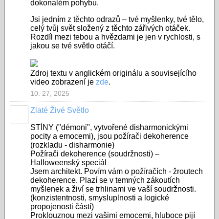
dokonalém pohybu.
Jsi jedním z těchto odrazů – tvé myšlenky, tvé tělo,
celý tvůj svět složený z těchto zářivých otáček.
Rozdíl mezi tebou a hvězdami je jen v rychlosti, s
jakou se tvé světlo otáčí.
Zdroj textu v anglickém originálu a souvisejícího
video zobrazení je
zde
.
10. 27, 2025
Zlaté Živé Světlo
STÍNY ("démoni", vytvořené disharmonickými
pocity a emocemi), jsou požírači dekoherence
(rozkladu - disharmonie)
Požírači dekoherence (soudržnosti) –
Halloweenský speciál
Jsem architekt. Povím vám o požíračích - žroutech
dekoherence. Plazí se v temných zákoutích
myšlenek a živí se trhlinami ve vaší soudržnosti.
(konzistentnosti, smysluplnosti a logické
propojenosti částí)
Proklouznou mezi vašimi emocemi, hluboce pijí