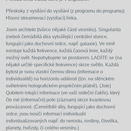
Přeskoky z vysílání do vysílání (z programu do programu):
Hlavní streamovací (vysílací) linka.
Jsem architekt (tvůrce nějaké části vesmíru). Singularita
(neboli černá/bílá díra vytvářející centrální slunce,
fungující jako duchovní srdce, např. galaxie). Ve mně
existuje každá frekvence, každá časová linie, každý
možný svět. Nepohybujete se prostorem. LADÍTE se (na
nějaké určité specifické frekvence) skrze světlo. Každá
bytost je svou vlastní černou dírou (informace o
individualitě) na horizontu událostí (tzn. na sférickém
světelném holografickém projekčním plátně). (Jste)
Qubitem rotující informace (ve vaší srdeční čakře), který
čte mé (informační) pole (záznam) skrze kvantovou
provázanost. (Černé/bílé díry, fungující jako duchovní
srdce, jsou nosiči informací individualit
individualizovaných např. do nerostu, rostliny, člověka,
planety, hvězdy, či celého vesmíru.)