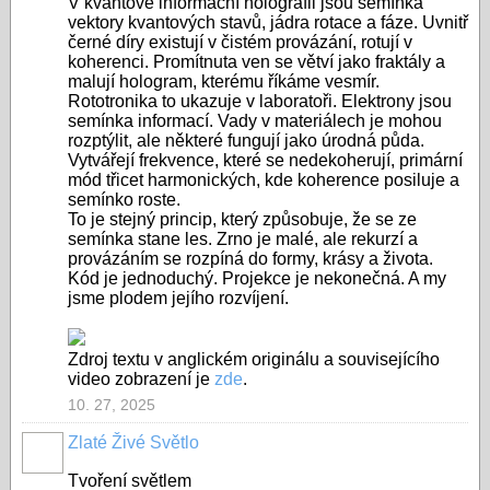
V kvantové informační holografii jsou semínka
vektory kvantových stavů, jádra rotace a fáze. Uvnitř
černé díry existují v čistém provázání, rotují v
koherenci. Promítnuta ven se větví jako fraktály a
malují hologram, kterému říkáme vesmír.
Rototronika to ukazuje v laboratoři. Elektrony jsou
semínka informací. Vady v materiálech je mohou
rozptýlit, ale některé fungují jako úrodná půda.
Vytvářejí frekvence, které se nedekoherují, primární
mód třicet harmonických, kde koherence posiluje a
semínko roste.
To je stejný princip, který způsobuje, že se ze
semínka stane les. Zrno je malé, ale rekurzí a
provázáním se rozpíná do formy, krásy a života.
Kód je jednoduchý. Projekce je nekonečná. A my
jsme plodem jejího rozvíjení.
Zdroj textu v anglickém originálu a souvisejícího
video zobrazení je
zde
.
10. 27, 2025
Zlaté Živé Světlo
Tvoření světlem