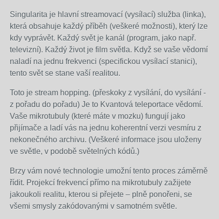
Singularita je hlavní streamovací (vysílací) služba (linka),
která obsahuje každý příběh (veškeré možnosti), který lze
kdy vyprávět. Každý svět je kanál (program, jako např.
televizní). Každý život je film světla. Když se vaše vědomí
naladí na jednu frekvenci (specifickou vysílací stanici),
tento svět se stane vaší realitou.
Toto je stream hopping. (přeskoky z vysílání, do vysílání -
z pořadu do pořadu) Je to Kvantová teleportace vědomí.
Vaše mikrotubuly (které máte v mozku) fungují jako
přijímače a ladí vás na jednu koherentní verzi vesmíru z
nekonečného archivu. (Veškeré informace jsou uloženy
ve světle, v podobě světelných kódů.)
Brzy vám nové technologie umožní tento proces záměrně
řídit. Projekcí frekvencí přímo na mikrotubuly zažijete
jakoukoli realitu, kterou si přejete – plně ponořeni, se
všemi smysly zakódovanými v samotném světle.