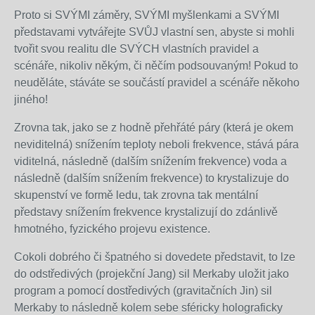
Proto si SVÝMI záměry, SVÝMI myšlenkami a SVÝMI
představami vytvářejte SVŮJ vlastní sen, abyste si mohli
tvořit svou realitu dle SVÝCH vlastních pravidel a
scénáře, nikoliv někým, či něčím podsouvaným! Pokud to
neuděláte, stáváte se součástí pravidel a scénáře někoho
jiného!
Zrovna tak, jako se z hodně přehřáté páry (která je okem
neviditelná) snížením teploty neboli frekvence, stává pára
viditelná, následně (dalším snížením frekvence) voda a
následně (dalším snížením frekvence) to krystalizuje do
skupenství ve formě ledu, tak zrovna tak mentální
představy snížením frekvence krystalizují do zdánlivě
hmotného, fyzického projevu existence.
Cokoli dobrého či špatného si dovedete představit, to lze
do odstředivých (projekční Jang) sil Merkaby uložit jako
program a pomocí dostředivých (gravitačních Jin) sil
Merkaby to následně kolem sebe sféricky holograficky