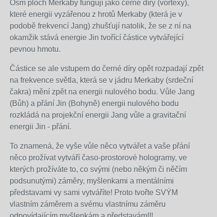
Osm ploch Merkaby fungují jako černé díry (vortexy),
které energii vyzářenou z hrotů Merkaby (která je v
podobě frekvencí Jang) zhušťují natolik, že se z ní na
okamžik stává energie Jin tvořící částice vytvářející
pevnou hmotu.
Částice se ale vstupem do černé díry opět rozpadají zpět
na frekvence světla, která se v jádru Merkaby (srdeční
čakra) mění zpět na energii nulového bodu. Vůle Jang
(Bůh) a přání Jin (Bohyně) energii nulového bodu
rozkládá na projekční energii Jang vůle a gravitační
energii Jin - přání.
To znamená, že vyše vůle něco vytvářet a vaše přání
něco prožívat vytváří časo-prostorové hologramy, ve
kterých prožíváte to, co svými (nebo někým či něčím
podsunutými) záměry, myšlenkami a mentálními
představami vy sami vytváříte! Proto tvořte SVÝM
vlastním záměrem a svému vlastnímu záměru
odpovídajícím myšlenkám a představám!!!