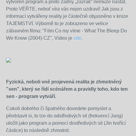
vytvořen program a proto žádný „zázrak“ nemůže nastat.
Proto VĚŘTE, neboť víra vás nejen uzdraví! Jak jsou z
informací vytvářeny reality je částečně objasněno v knize
TAJEMSTVÍ. Výborně to je zobrazeno ve velice
zábavném filmu: "Film Co my víme - What The Bleep Do
We Know (2004) CZ", Video je
zde
.
Fyzická, neboli vně projevená realita je zhmotněný
"sen", který se řídí scénářem a pravidly toho, kdo ten
sen - program vytváří.
Cokoli dobrého či špatného dovedete pomyslet a
představit si, to lze do odstředivých sil (frekvencí Jang)
uložit jako program a pomocí dostředivých sil (Jin tvořící
částice) to následně zhmotnit.