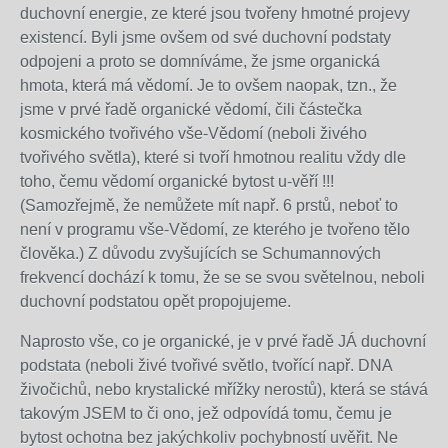
duchovní energie, ze které jsou tvořeny hmotné projevy
existencí. Byli jsme ovšem od své duchovní podstaty
odpojeni a proto se domníváme, že jsme organická
hmota, která má vědomí. Je to ovšem naopak, tzn., že
jsme v prvé řadě organické vědomí, čili částečka
kosmického tvořivého vše-Vědomí (neboli živého
tvořivého světla), které si tvoří hmotnou realitu vždy dle
toho, čemu vědomí organické bytost u-věří !!!
(Samozřejmě, že nemůžete mít např. 6 prstů, neboť to
není v programu vše-Vědomí, ze kterého je tvořeno tělo
člověka.) Z důvodu zvyšujících se Schumannových
frekvencí dochází k tomu, že se se svou světelnou, neboli
duchovní podstatou opět propojujeme.
Naprosto vše, co je organické, je v prvé řadě JÁ duchovní
podstata (neboli živé tvořivé světlo, tvořící např. DNA
živočichů, nebo krystalické mřížky nerostů), která se stává
takovým JSEM to či ono, jež odpovídá tomu, čemu je
bytost ochotna bez jakýchkoliv pochybností uvěřit. Ne