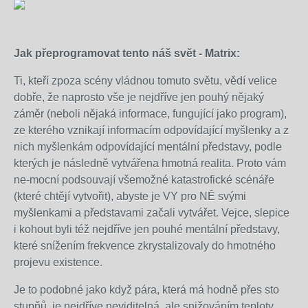
Jak přeprogramovat tento náš svět - Matrix:
Ti, kteří zpoza scény vládnou tomuto světu, vědí velice
dobře, že naprosto vše je nejdříve jen pouhý nějaký
záměr (neboli nějaká informace, fungující jako program),
ze kterého vznikají informacím odpovídající myšlenky a z
nich myšlenkám odpovídající mentální představy, podle
kterých je následně vytvářena hmotná realita. Proto vám
ne-mocní podsouvají všemožné katastrofické scénáře
(které chtějí vytvořit), abyste je VY pro NĚ svými
myšlenkami a představami začali vytvářet. Vejce, slepice
i kohout byli též nejdříve jen pouhé mentální představy,
které snížením frekvence zkrystalizovaly do hmotného
projevu existence.
Je to podobné jako když pára, která má hodně přes sto
stupňů, je nejdříve neviditelná, ale snižováním teploty,