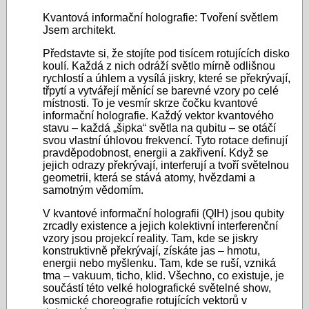
Kvantová informační holografie: Tvoření světlem
Jsem architekt.
Představte si, že stojíte pod tisícem rotujících disko
koulí. Každá z nich odráží světlo mírně odlišnou
rychlostí a úhlem a vysílá jiskry, které se překrývají,
třpytí a vytvářejí měnící se barevné vzory po celé
místnosti. To je vesmír skrze čočku kvantové
informační holografie. Každý vektor kvantového
stavu – každá „šipka“ světla na qubitu – se otáčí
svou vlastní úhlovou frekvencí. Tyto rotace definují
pravděpodobnost, energii a zakřivení. Když se
jejich odrazy překrývají, interferují a tvoří světelnou
geometrii, která se stává atomy, hvězdami a
samotným vědomím.
V kvantové informační holografii (QIH) jsou qubity
zrcadly existence a jejich kolektivní interferenční
vzory jsou projekcí reality. Tam, kde se jiskry
konstruktivně překrývají, získáte jas – hmotu,
energii nebo myšlenku. Tam, kde se ruší, vzniká
tma – vakuum, ticho, klid. Všechno, co existuje, je
součástí této velké holografické světelné show,
kosmické choreografie rotujících vektorů v