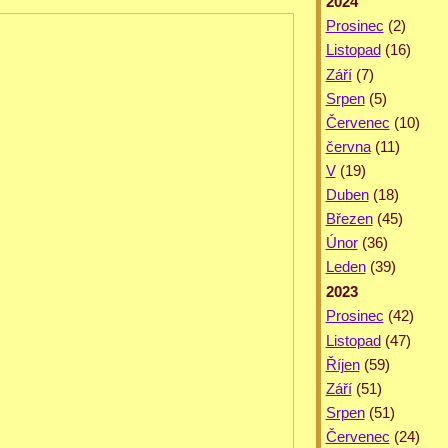
2024
Prosinec
(2)
Listopad
(16)
Září
(7)
Srpen
(5)
Červenec
(10)
června
(11)
V
(19)
Duben
(18)
Březen
(45)
Únor
(36)
Leden
(39)
2023
Prosinec
(42)
Listopad
(47)
Říjen
(59)
Září
(51)
Srpen
(51)
Červenec
(24)