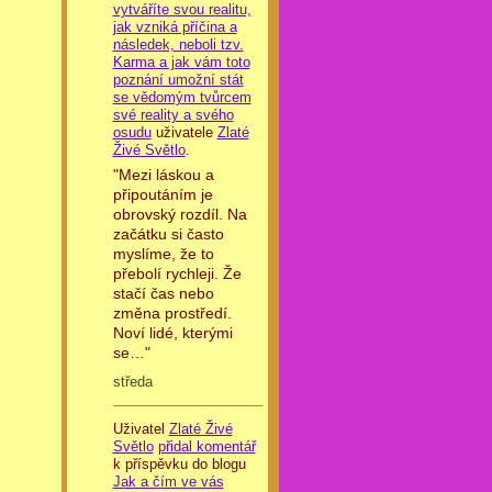
vytváříte svou realitu,
jak vzniká příčina a
následek, neboli tzv.
Karma a jak vám toto
poznání umožní stát
se vědomým tvůrcem
své reality a svého
osudu
uživatele
Zlaté
Živé Světlo
.
"Mezi láskou a
připoutáním je
obrovský rozdíl. Na
začátku si často
myslíme, že to
přebolí rychleji. Že
stačí čas nebo
změna prostředí.
Noví lidé, kterými
se…"
středa
Uživatel
Zlaté Živé
Světlo
přidal komentář
k příspěvku do blogu
Jak a čím ve vás