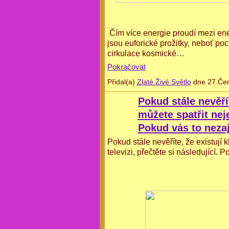
 Čím více energie proudí mezi energií Jin & energií Jang, tím intenzivnější 
jsou euforické prožitky, neboť po
cirkulace kosmické…
Pokračovat
Přidal(a)
Zlaté Živé Světlo
dne 27.Čer
Pokud stále nevěří
můžete spatřit neje
Pokud vás to nezají
Pokud stále nevěříte, že existují 
televizi, přečtěte si následující. P