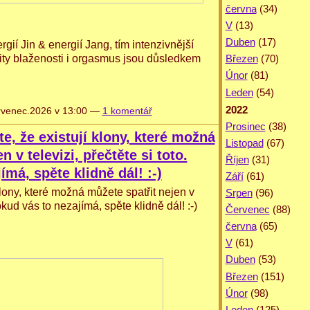
června
(34)
V
(13)
Duben
(17)
city blaženosti i orgasmus jsou důsledkem 
Březen
(70)
Únor
(81)
Leden
(54)
2022
venec.2026 v 13:00 —
1 komentář
Prosinec
(38)
te, že existují klony, které možná
Listopad
(67)
n v televizi, přečtěte si toto.
Říjen
(31)
má, spěte klidně dál! :-)
Září
(61)
klony, které možná můžete spatřit nejen v 
Srpen
(96)
okud vás to nezajímá, spěte klidně dál! :-)
Červenec
(88)
června
(65)
V
(61)
Duben
(53)
Březen
(151)
Únor
(98)
Leden
(125)