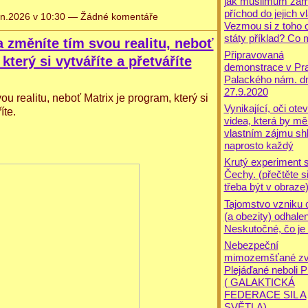
jak muslimům zam
příchod do jejich vl
n.2026 v 10:30 — Žádné komentáře
Vezmou si z toho o
státy příklad? Co 
 změníte tím svou realitu, neboť
Připravovaná
který si vytváříte a přetváříte
demonstrace v Pr
Palackého nám. d
27.9.2020
u realitu, neboť Matrix je program, který si 
Vynikající, oči otev
íte.
videa, která by mě
vlastním zájmu sh
naprosto každý
Krutý experiment 
Čechy. (přečtěte si 
třeba být v obraze
Tajomstvo vzniku 
(a obezity) odhale
Neskutočné, čo je 
Nebezpeční
mimozemšťané zv
Plejáďané neboli P
( GALAKTICKÁ
FEDERACE SIL A
SVĚTLA)