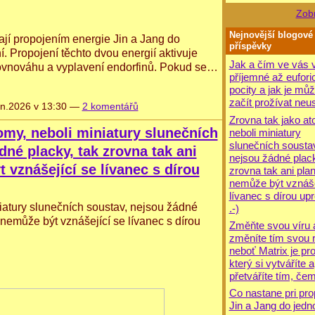
Zobr
Nejnovější blogové
ají propojením energie Jin a Jang do
příspěvky
 Propojení těchto dvou energií aktivuje
Jak a čím ve vás v
rovnováhu a vyplavení endorfinů. Pokud se…
příjemné až eufori
pocity a jak je mů
začít prožívat neus
n.2026 v 13:30 —
2 komentářů
Zrovna tak jako at
omy, neboli miniatury slunečních
neboli miniatury
slunečních sousta
dné placky, tak zrovna tak ani
nejsou žádné plack
 vznášející se lívanec s dírou
zrovna tak ani pla
nemůže být vznáše
lívanec s dírou upr
iatury slunečních soustav, nejsou žádné 
.-)
 nemůže být vznášející se lívanec s dírou 
Změňte svou víru 
změníte tím svou re
neboť Matrix je pr
který si vytváříte a
přetváříte tím, čem
Co nastane pri pro
Jin a Jang do jedn