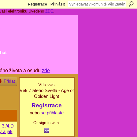
Registrace
Přihlásit
 vaši elektroniku Uvedeno
ZDE
.
t
hat
ého života a osudu
zde
Přidat
Vítá vás
Věk Zlatého Světla - Age of
Golden Light
Registrace
nebo
se přihlaste
Or sign in with:
 3./4.D
y a jak
y