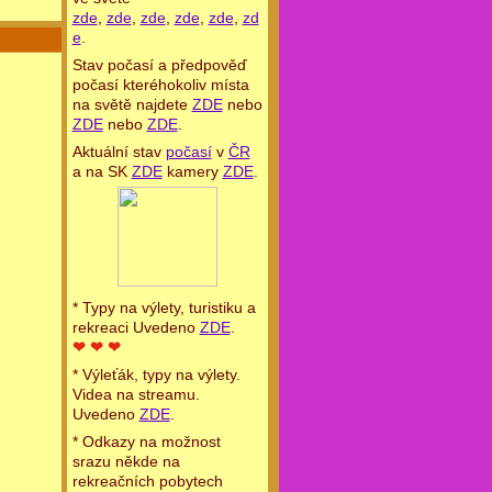
zde
,
zde
,
zde
,
zde
,
zde
,
zd
e
.
Stav počasí a předpověď
počasí kteréhokoliv místa
na světě najdete
ZDE
nebo
ZDE
nebo
ZDE
.
Aktuální stav
počasí
v
ČR
a na SK
ZDE
kamery
ZDE
.
* Typy na výlety, turistiku a
rekreaci Uvedeno
ZDE
.
❤ ❤ ❤
* Výleťák, typy na výlety.
Videa na streamu.
Uvedeno
ZDE
.
* Odkazy na možnost
srazu někde na
rekreačních pobytech