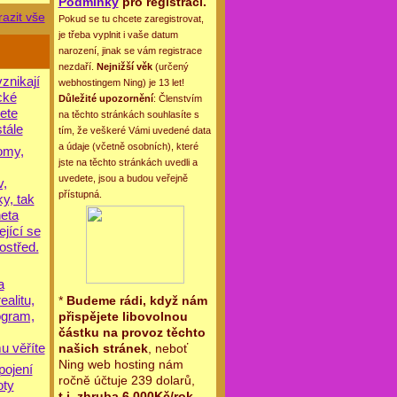
Podmínky
pro registraci.
azit vše
Pokud se tu chcete zaregistrovat,
je třeba vyplnit i vaše datum
narození, jinak se vám registrace
nezdaří.
Nejnižší věk
(určený
znikají
webhostingem Ning) je 13 let!
cké
Důležité upozornění
: Členstvím
žete
na těchto stránkách souhlasíte s
tále
tím, že veškeré Vámi uvedené data
a údaje (včetně osobních), které
omy,
jste na těchto stránkách uvedli a
uvedete, jsou a budou veřejně
v,
přístupná.
y, tak
neta
jící se
ostřed.
a
alitu,
*
Budeme rádi, když nám
ogram,
přispějete libovolnou
částku na provoz těchto
u věříte
našich stránek
, neboť
Ning web hosting nám
pojení
ročně účtuje 239 dolarů,
oty
t.j. zhruba 6.000Kč/rok
.