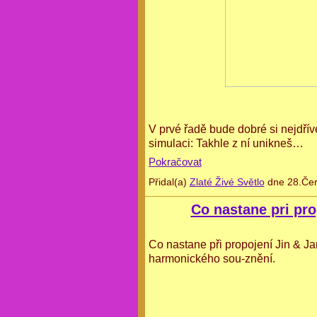
V prvé řadě bude dobré si nejdříve
simulaci: Takhle z ní unikneš…
Pokračovat
Přidal(a)
Zlaté Živé Světlo
dne 28.Čer
Co nastane pri pro
Co nastane při propojení Jin & Ja
harmonického sou-znění.