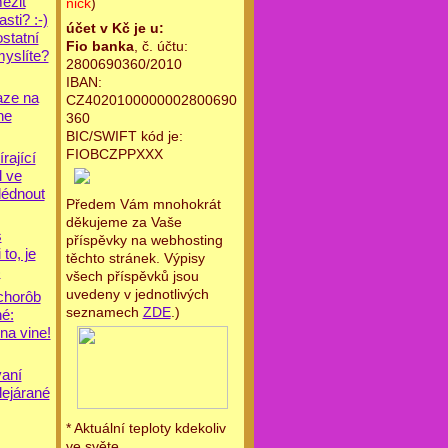
ezit
nick
)
asti? :-)
účet v Kč je u:
statní
Fio banka
, č. účtu:
myslíte?
2800690360/2010
IBAN:
aze na
CZ4020100000002800690
ne
360
BIC/SWIFT kód je:
FIOBCZPPXXX
írající
l ve
lédnout
Předem Vám mnohokrát
děkujeme za Vaše
s
příspěvky na webhosting
to, je
těchto stránek. Výpisy
)
všech příspěvků jsou
uvedeny v jednotlivých
chorôb
seznamech
ZDE
.)
né:
na vine!
aní
lejárané
* Aktuální teploty kdekoliv
ve světe