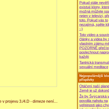
Pokud stále nevěří
existují klony, kter
možná můžete spat
nejen v televizi, př
toto. Pokud vás to
nezajímá, spěte kli
:-)
Toto video a souvis
články a videa by 
vlastním zájmu mě
POZORNĚ přečíst
poslechnout napro
každý
Tantrická transmut
sexuální meditace
Nejpopulárnější bl
příspěvky
Otáčení naší plane
Země je už dokonč
Že by Švýcarská v
povolila nahotu na
je v projevu 3./4.D - dimeze není…
veřejnosti jako chy