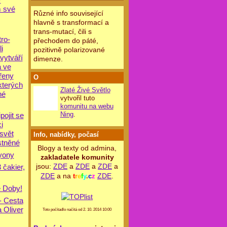
 své
Různé info související
hlavně s transformací a
trans-mutací, čili s
tro-
přechodem do páté,
i
pozitivně polarizované
vytváří
dimenze.
a ve
řeny
O
kterých
Zlaté Živé Světlo
né
vytvořil tuto
komunitu na webu
Ning
.
pojit se
i
 svět
Info, nabídky, počasí
stněné
Blogy a texty od admina,
yony
zakladatele komunity
jsou:
ZDE
a
ZDE
a
ZDE
a
 čakier,
ZDE
a na
ZDE
.
t
r
e
f
y
.
c
z
é Doby!
- Cesta
 Oliver
Toto počítadlo načítá od 2. 10. 2014 10:00