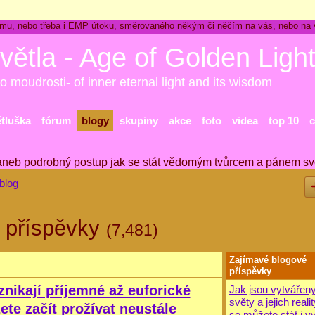
ckému, nebo třeba i EMP útoku, směrovaného někým či něčím na vás, nebo na
větla - Age of Golden Ligh
o moudrosti- of inner eternal light and its wisdom
ětluška
fórum
blogy
skupiny
akce
foto
videa
top 10
c
aneb podrobný postup jak se stát vědomým tvůrcem a pánem sv
blog
 příspěvky
(7,481)
Zajímavé blogové
příspěvky
znikají příjemné až euforické
Jak jsou vytvářeny
světy a jejich realit
ete začít prožívat neustále
se můžete stát i v