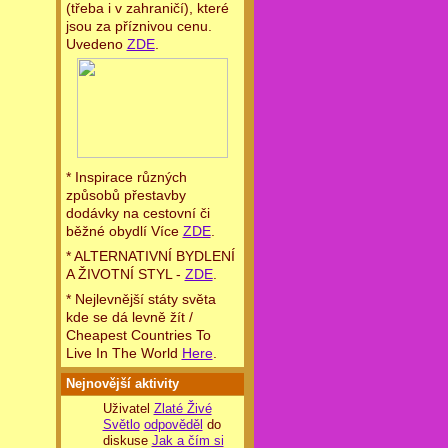
(třeba i v zahraničí), které
jsou za příznivou cenu.
Uvedeno
ZDE
.
* Inspirace různých
způsobů přestavby
dodávky na cestovní či
běžné obydlí Více
ZDE
.
* ALTERNATIVNÍ BYDLENÍ
A ŽIVOTNÍ STYL -
ZDE
.
* Nejlevnější státy světa
kde se dá levně žít /
Cheapest Countries To
Live In The World
Here
.
Nejnovější aktivity
Uživatel
Zlaté Živé
Světlo
odpověděl
do
diskuse
Jak a čím si