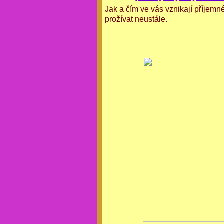
Jak a čím ve vás vznikají příjemné
prožívat neustále.