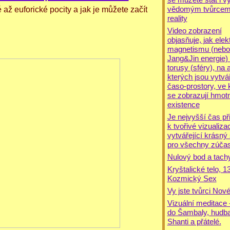
vědomým tvůrcem
 až euforické pocity a jak je můžete začít
reality
Video zobrazení
objasňuje, jak elek
magnetismu (nebol
Jang&Jin energie) 
torusy (sféry), na 
kterých jsou vytvá
časo-prostory, ve 
se zobrazují hmot
existence
Je nejvyšší čas při
k tvořivé vizualizac
vytvářející krásný
pro všechny zúča
Nulový bod a tach
Kryštalické telo, 13
Kozmický Sex
Vy jste tvůrci Nov
Vizuální meditace 
do Šambaly, hudba
Shanti a přátelé.