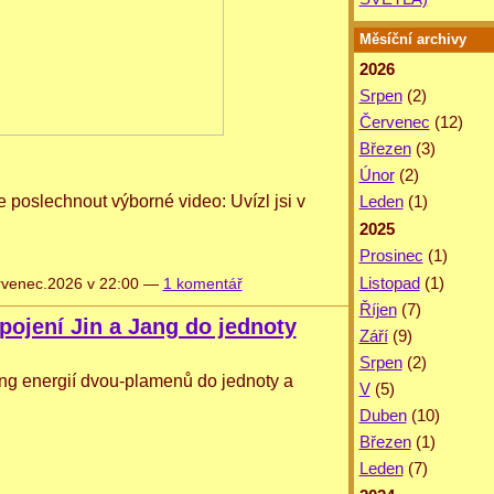
Měsíční archivy
2026
Srpen
(2)
Červenec
(12)
Březen
(3)
Únor
(2)
 poslechnout výborné video: Uvízl jsi v 
Leden
(1)
2025
Prosinec
(1)
Listopad
(1)
venec.2026 v 22:00 —
1 komentář
Říjen
(7)
pojení Jin a Jang do jednoty
Září
(9)
Srpen
(2)
ng energií dvou-plamenů do jednoty a 
V
(5)
Duben
(10)
Březen
(1)
Leden
(7)