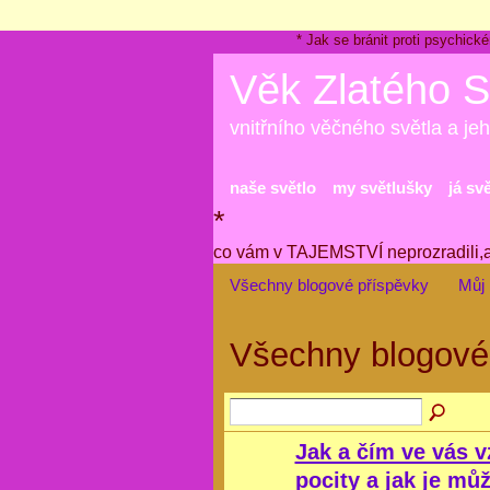
* Jak se bránit proti psychi
Věk Zlatého S
vnitřního věčného světla a jeh
naše světlo
my světlušky
já sv
*
co vám v TAJEMSTVÍ neprozradili,
Všechny blogové příspěvky
Můj 
Všechny blogové
Jak a čím ve vás v
pocity a jak je můž