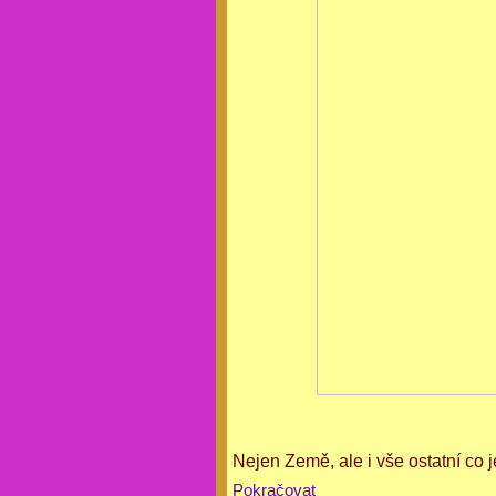
Nejen Země, ale i vše ostatní co 
Pokračovat