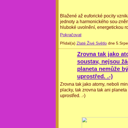
Blažené až euforické pocity vznik
jednoty a harmonického sou-znění.
hluboké uvolnění, energetickou 
Pokračovat
Přidal(a)
Zlaté Živé Světlo
dne 5.Srpe
Zrovna tak jako at
soustav, nejsou žá
planeta nemůže být
uprostřed. .-)
Zrovna tak jako atomy, neboli min
placky, tak zrovna tak ani planeta
uprostřed. .-)