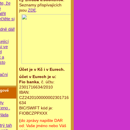
te, že
Seznamy přispívajících
é
jsou
ZDE
.
řit
ečtěte si
dně dál!
ející
si ve
l
 a
sto
Účet je v Kč i v Eurech.
ační
účet v Eurech je u:
Fio banka
, č. účtu:
2301716634/2010
ogové
IBAN:
CZ2420100000002301716
ty
634
eno .
BIC/SWIFT kód je:
FIOBCZPPXXX
láda
(
do zprávy napište DAR
trý tah
od: Vaše jméno nebo Váš