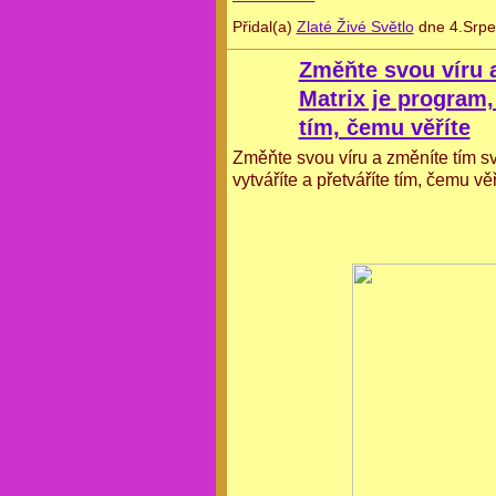
Přidal(a)
Zlaté Živé Světlo
dne 4.Srpe
Změňte svou víru a
Matrix je program, 
tím, čemu věříte
Změňte svou víru a změníte tím svo
vytváříte a přetváříte tím, čemu věř