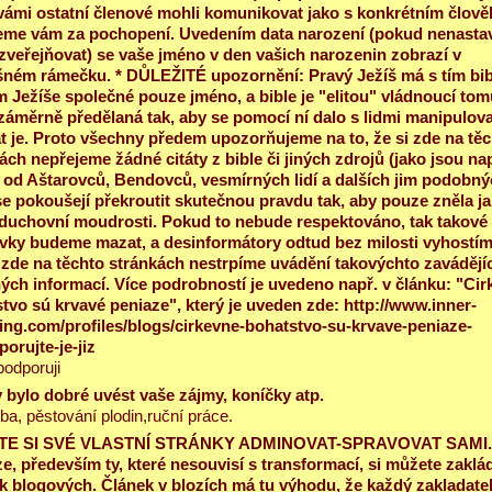
vámi ostatní členové mohli komunikovat jako s konkrétním člov
me vám za pochopení. Uvedením data narození (pokud nenastav
zveřejňovat) se vaše jméno v den vašich narozenin zobrazí v
šném rámečku. * DŮLEŽITÉ upozornění: Pravý Ježíš má s tím bib
m Ježíše společné pouze jméno, a bible je "elitou" vládnoucí tom
záměrně předělaná tak, aby se pomocí ní dalo s lidmi manipulova
t je. Proto všechny předem upozorňujeme na to, že si zde na tě
ách nepřejeme žádné citáty z bible či jiných zdrojů (jako jsou nap
 od Aštarovců, Bendovců, vesmírných lidí a dalších jim podobný
se pokoušejí překroutit skutečnou pravdu tak, aby pouze zněla j
duchovní moudrosti. Pokud to nebude respektováno, tak takové
vky budeme mazat, a desinformátory odtud bez milosti vyhostím
zde na těchto stránkách nestrpíme uvádění takovýchto zavádějíc
ých informací. Více podrobností je uvedeno např. v článku: "Cir
tvo sú krvavé peniaze", který je uveden zde: http://www.inner-
ning.com/profiles/blogs/cirkevne-bohatstvo-su-krvave-peniaze-
orujte-je-jiz
odporuji
 bylo dobré uvést vaše zájmy, koníčky atp.
ba, pěstování plodin,ruční práce.
E SI SVÉ VLASTNÍ STRÁNKY ADMINOVAT-SPRAVOVAT SAMI.
e, především ty, které nesouvisí s transformací, si můžete zaklád
k blogových. Článek v blozích má tu výhodu, že každý zakladate