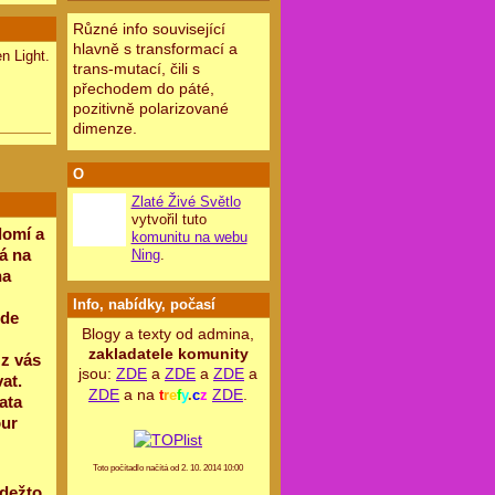
Různé info související
hlavně s transformací a
n Light.
trans-mutací, čili s
přechodem do páté,
pozitivně polarizované
dimenze.
O
Zlaté Živé Světlo
vytvořil tuto
domí a
komunitu na webu
á na
Ning
.
na
Info, nabídky, počasí
zde
Blogy a texty od admina,
zakladatele komunity
 z vás
jsou:
ZDE
a
ZDE
a
ZDE
a
at.
ZDE
a na
ZDE
.
t
r
e
f
y
.
c
z
ata
our
Toto počítadlo načítá od 2. 10. 2014 10:00
kdežto