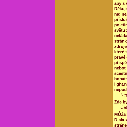
aby s 
Děkuje
na: ne
příslu
pojetí
světu 
ovláda
stránk
zdroje
které 
pravé 
příspě
neboť 
scestn
bohats
light.
nepodp
Nep
Zde by
Čet
MŮŽET
Diskuz
stráne