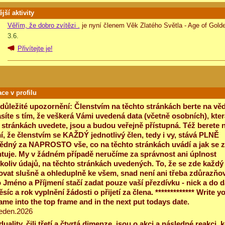
jší aktivity
Věřím, že dobro zvítězi .
je nyní členem Věk Zlatého Světla - Age of Golde
3.6.
Přivítejte je!
ce v profilu
 důležité upozornění: Členstvím na těchto stránkách berte na vě
síte s tím, že veškerá Vámi uvedená data (včetně osobních), kter
 stránkách uvedete, jsou a budou veřejně přístupná. Též berete 
, že členstvím se KAŽDÝ jednotlivý člen, tedy i vy, stává PLNĚ
dný za NAPROSTO vše, co na těchto stránkách uvádí a jak se 
tuje. My v žádném případě neručíme za správnost ani úplnost
koliv údajů, na těchto stránkách uvedených. To, že se zde každý
vat slušně a ohleduplně ke všem, snad není ani třeba zdůrazňov
 Jméno a Příjmení stačí zadat pouze vaší přezdívku - nick a do d
síc a rok vyplnění žádosti o přijetí za člena. ************* Write y
ame into the top frame and in the next put todays date.
eden.2026
duality, čili třetí a čtvrtá dimenze, jsou o akci a následné reakci, 