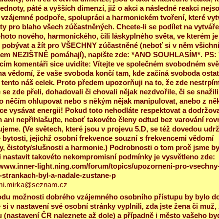
jednoty, páté a vyšších dimenzí, již o akci a následné reakci nejso
 vzájemné podpoře, spolupráci a harmonickém tvoření, které vyt
y pro blaho všech zúčastněných. Chcete-li se podílet na vytváře
hoto nového, harmonického, čili láskyplného světa, ve kterém je
 pobývat a žít pro VŠECHNY zúčastněné (neboť si v něm všichn
jem NEZIŠTNĚ pomáhají), napište zde: *ANO SOUHLASÍM*. PS:
acím komentáři sice uvidíte: Vítejte ve společném svobodném svět
na vědomí, že vaše svoboda končí tam, kde začíná svoboda ostat
í tento náš celek. Proto předem upozorňuji na to, že zde nestrpím
 se zde přeli, dohadovali či chovali nějak nezdvořile, či se snažili
 něčím ohlupovat nebo s někým nějak manipulovat, anebo z ně
e vysávat energii! Pokud toto nehodláte respektovat a dodržova
 ani nepřihlašujte, neboť takovéto členy odtud bez varování ro
jeme. (Ve světech, které jsou v projevu 5.D, se též dovedou udrž
 bytosti, jejichž osobní frekvence souzní s frekvencemi vědomí
y, čistoty/slušnosti a harmonie.) Podrobnosti o tom proč jsme by
 nastavit takovéto nekompromisní podmínky je vysvětleno zde:
/www.inner-light.ning.com/forum/topics/upozorneni-pro-vsechny
-strankach-byl-a-nadale-zustane-p
mi.mirka@seznam.cz
du možnosti dobrého vzájemného osobního přístupu by bylo do
 si v nastavení své osobní stránky vyplnili, zda jste žena či muž,
 (nastavení ČR naleznete až dole) a případně i město vašeho byd