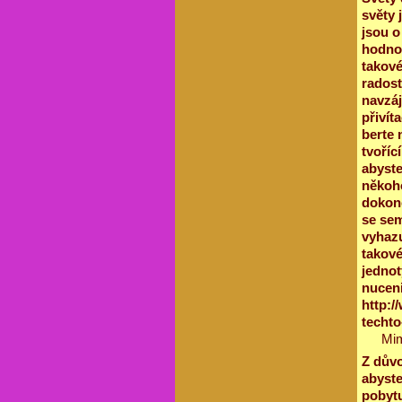
světy 
jsou o
hodnot
takové
radost
navzá
přivít
berte 
tvoříc
abyste
někoho
dokonc
se sem
vyhazu
takové
jednot
nuceni
http:/
techto
Mi
Z důvo
abyste
pobytu