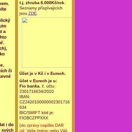
t.j. zhruba 6.000Kč/rok
.
ěkem.
Seznamy přispívajících
íte
jsou
ZDE
.
lický
uto
t a
chto
ř.
ch),
ako
e,
ích či
Účet je v Kč i v Eurech.
kevné
účet v Eurech je u:
Fio banka
, č. účtu:
2301716634/2010
IBAN:
CZ2420100000002301716
634
BIC/SWIFT kód je:
FIOBCZPPXXX
at i do
(
do zprávy napište DAR
l svých
od: Vaše jméno nebo Váš