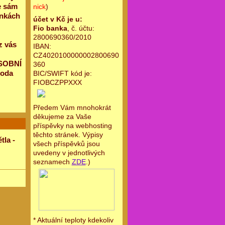
e sám
nick
)
ánkách
účet v Kč je u:
Fio banka
, č. účtu:
2800690360/2010
z vás
IBAN:
CZ4020100000002800690
OSOBNÍ
360
boda
BIC/SWIFT kód je:
FIOBCZPPXXX
Předem Vám mnohokrát
děkujeme za Vaše
příspěvky na webhosting
těchto stránek. Výpisy
tla -
všech příspěvků jsou
uvedeny v jednotlivých
seznamech
ZDE
.)
* Aktuální teploty kdekoliv