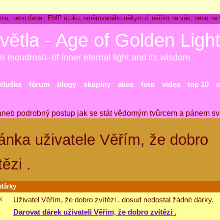
ckému, nebo třeba i EMP útoku, směrovaného někým či něčím na vás, nebo na
větla - Age of Golden Ligh
o moudrosti- of inner eternal light and its wisdom
ětluška
fórum
blogy
skupiny
akce
foto
videa
top 10
c
aneb podrobný postup jak se stát vědomým tvůrcem a pánem sv
ánka uživatele Věřím, že dobro
tězi .
 dárky
Uživatel Věřím, že dobro zvítězi . dosud nedostal žádné dárky.
Darovat dárek uživateli Věřím, že dobro zvítězi .