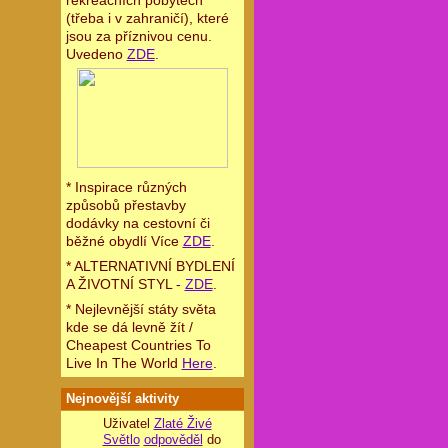
rekreačních pobytech
(třeba i v zahraničí), které
jsou za příznivou cenu.
Uvedeno
ZDE
.
* Inspirace různých
způsobů přestavby
dodávky na cestovní či
běžné obydlí Více
ZDE
.
* ALTERNATIVNÍ BYDLENÍ
A ŽIVOTNÍ STYL -
ZDE
.
* Nejlevnější státy světa
kde se dá levně žít /
Cheapest Countries To
Live In The World
Here
.
Nejnovější aktivity
Uživatel
Zlaté Živé
Světlo
odpověděl
do