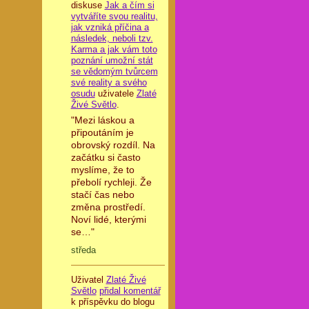
diskuse
Jak a čím si
vytváříte svou realitu,
jak vzniká příčina a
následek, neboli tzv.
Karma a jak vám toto
poznání umožní stát
se vědomým tvůrcem
své reality a svého
osudu
uživatele
Zlaté
Živé Světlo
.
"Mezi láskou a
připoutáním je
obrovský rozdíl. Na
začátku si často
myslíme, že to
přebolí rychleji. Že
stačí čas nebo
změna prostředí.
Noví lidé, kterými
se…"
středa
Uživatel
Zlaté Živé
Světlo
přidal komentář
k příspěvku do blogu