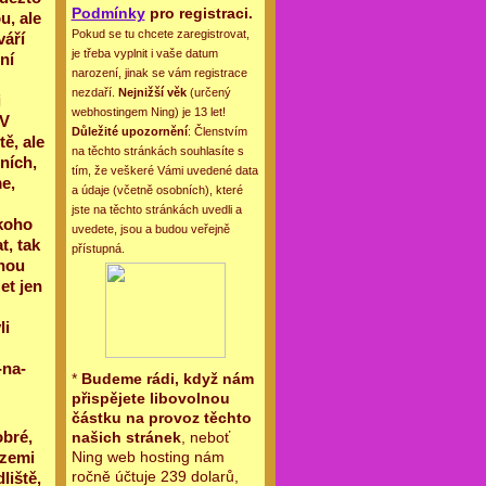
Podmínky
pro registraci.
u, ale
Pokud se tu chcete zaregistrovat,
váří
je třeba vyplnit i vaše datum
ní
narození, jinak se vám registrace
nezdaří.
Nejnižší věk
(určený
i
webhostingem Ning) je 13 let!
 V
Důležité upozornění
: Členstvím
ě, ale
na těchto stránkách souhlasíte s
ních,
tím, že veškeré Vámi uvedené data
e,
a údaje (včetně osobních), které
jste na těchto stránkách uvedli a
koho
uvedete, jsou a budou veřejně
t, tak
přístupná.
vnou
et jen
li
-na-
*
Budeme rádi, když nám
přispějete libovolnou
částku na provoz těchto
bré,
našich stránek
, neboť
Ning web hosting nám
 zemi
ročně účtuje 239 dolarů,
liště,