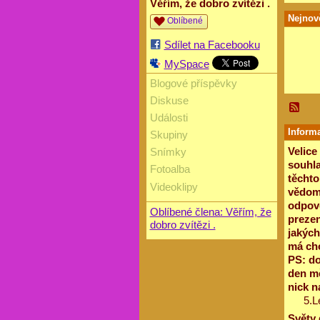
Věřím, že dobro zvítězi .
Nejnově
Oblíbené
Sdílet na Facebooku
MySpace
Blogové příspěvky
Diskuse
Události
Informa
Skupiny
Velice
Snímky
souhla
Fotoalba
těchto
Videoklipy
vědomí
odpově
Oblíbené člena: Věřím, že
prezen
dobro zvítězi .
jakých
má cho
PS: do
den mě
nick n
5.L
Světy 