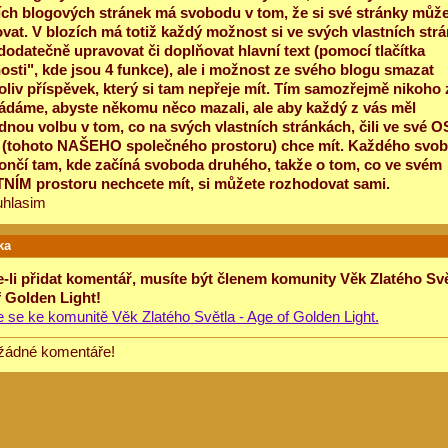
ích blogových stránek má svobodu v tom, že si své stránky můž
vat. V blozích má totiž každý možnost si ve svých vlastních str
dodatečně upravovat či doplňovat hlavní text (pomocí tlačítka
sti", kde jsou 4 funkce), ale i možnost ze svého blogu smazat
oliv příspěvek, který si tam nepřeje mít. Tím samozřejmě nikoho 
dáme, abyste někomu něco mazali, ale aby každý z vás měl
nou volbu v tom, co na svých vlastních stránkách, čili ve své 
ě (tohoto NAŠEHO společného prostoru) chce mít. Každého svo
končí tam, kde začíná svoboda druhého, takže o tom, co ve svém
ÍM prostoru nechcete mít, si můžete rozhodovat sami.
uhlasim
ka
-li přidat komentář, musíte být členem komunity Věk Zlatého Svě
 Golden Light!
te se ke komunitě Věk Zlatého Světla - Age of Golden Light.
žádné komentáře!