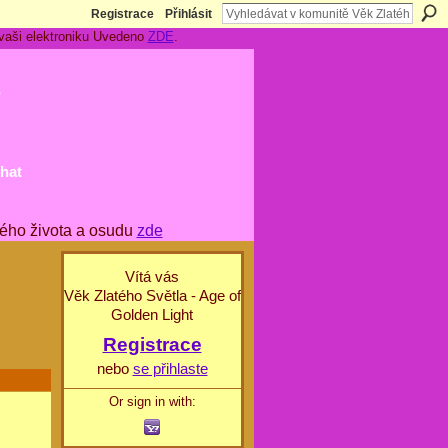
Registrace
Přihlásit
 vaši elektroniku Uvedeno
ZDE
.
t
hat
ého života a osudu
zde
Vítá vás
Věk Zlatého Světla - Age of
Golden Light
Registrace
nebo
se přihlaste
Or sign in with: