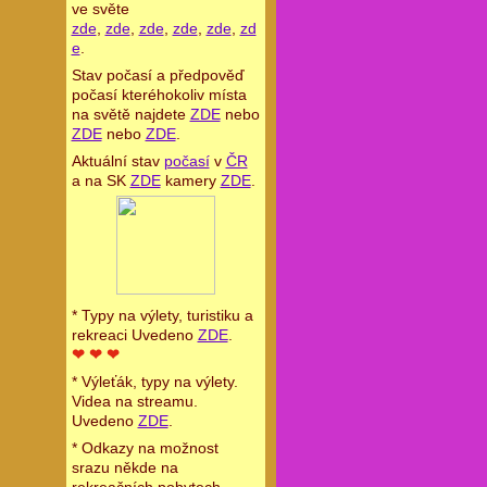
ve světe
zde
,
zde
,
zde
,
zde
,
zde
,
zd
e
.
Stav počasí a předpověď
počasí kteréhokoliv místa
na světě najdete
ZDE
nebo
ZDE
nebo
ZDE
.
Aktuální stav
počasí
v
ČR
a na SK
ZDE
kamery
ZDE
.
* Typy na výlety, turistiku a
rekreaci Uvedeno
ZDE
.
❤ ❤ ❤
* Výleťák, typy na výlety.
Videa na streamu.
Uvedeno
ZDE
.
* Odkazy na možnost
srazu někde na