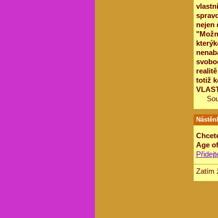
vlastn
spravo
nejen 
"Možno
kterýk
nenabá
svobod
realit
totiž 
VLASTN
So
Nástěn
Chcete
Age of
Přidej
Zatím 