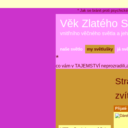
* Jak se bránit proti psychi
Věk Zlatého S
vnitřního věčného světla a jeh
naše světlo
my světlušky
já sv
*
co vám v TAJEMSTVÍ neprozradili,
Str
zví
Přijaté