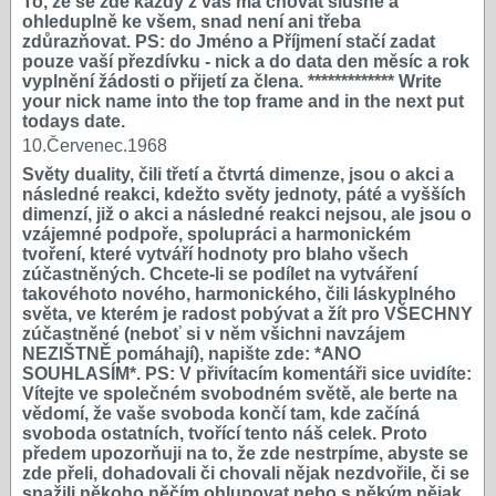
To, že se zde každý z vás má chovat slušně a
ohleduplně ke všem, snad není ani třeba
zdůrazňovat. PS: do Jméno a Příjmení stačí zadat
pouze vaší přezdívku - nick a do data den měsíc a rok
vyplnění žádosti o přijetí za člena. ************* Write
your nick name into the top frame and in the next put
todays date.
10.Červenec.1968
Světy duality, čili třetí a čtvrtá dimenze, jsou o akci a
následné reakci, kdežto světy jednoty, páté a vyšších
dimenzí, již o akci a následné reakci nejsou, ale jsou o
vzájemné podpoře, spolupráci a harmonickém
tvoření, které vytváří hodnoty pro blaho všech
zúčastněných. Chcete-li se podílet na vytváření
takovéhoto nového, harmonického, čili láskyplného
světa, ve kterém je radost pobývat a žít pro VŠECHNY
zúčastněné (neboť si v něm všichni navzájem
NEZIŠTNĚ pomáhají), napište zde: *ANO
SOUHLASÍM*. PS: V přivítacím komentáři sice uvidíte:
Vítejte ve společném svobodném světě, ale berte na
vědomí, že vaše svoboda končí tam, kde začíná
svoboda ostatních, tvořící tento náš celek. Proto
předem upozorňuji na to, že zde nestrpíme, abyste se
zde přeli, dohadovali či chovali nějak nezdvořile, či se
snažili někoho něčím ohlupovat nebo s někým nějak