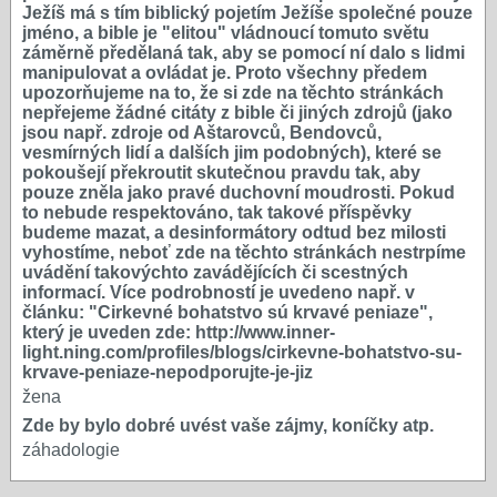
Ježíš má s tím biblický pojetím Ježíše společné pouze
jméno, a bible je "elitou" vládnoucí tomuto světu
záměrně předělaná tak, aby se pomocí ní dalo s lidmi
manipulovat a ovládat je. Proto všechny předem
upozorňujeme na to, že si zde na těchto stránkách
nepřejeme žádné citáty z bible či jiných zdrojů (jako
jsou např. zdroje od Aštarovců, Bendovců,
vesmírných lidí a dalších jim podobných), které se
pokoušejí překroutit skutečnou pravdu tak, aby
pouze zněla jako pravé duchovní moudrosti. Pokud
to nebude respektováno, tak takové příspěvky
budeme mazat, a desinformátory odtud bez milosti
vyhostíme, neboť zde na těchto stránkách nestrpíme
uvádění takovýchto zavádějících či scestných
informací. Více podrobností je uvedeno např. v
článku: "Cirkevné bohatstvo sú krvavé peniaze",
který je uveden zde: http://www.inner-
light.ning.com/profiles/blogs/cirkevne-bohatstvo-su-
krvave-peniaze-nepodporujte-je-jiz
žena
Zde by bylo dobré uvést vaše zájmy, koníčky atp.
záhadologie