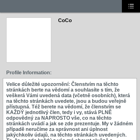
CoCo
Profile Information:
Velice důležité upozornění: Členstvím na těchto
stránkách berte na vědomí a souhlasíte s tím, že
veškerá Vámi uvedená data (včetně osobních), která
na těchto stránkách uvedete, jsou a budou veřejně
přístupná. Též berete na vědomí, že členstvím se
KAŽDÝ jednotlivý člen, tedy i vy, stává PLNĚ
odpovědný za NAPROSTO vše, co na těchto
stránkách uvádí a jak se zde prezentuje. My v žádném
případě neručíme za správnost ani úplnost
jakýchkoliv údajů, na těchto stránkách uvedených.