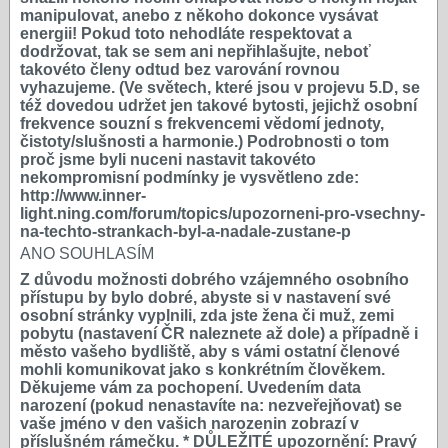
manipulovat, anebo z někoho dokonce vysávat
energii! Pokud toto nehodláte respektovat a
dodržovat, tak se sem ani nepřihlašujte, neboť
takovéto členy odtud bez varování rovnou
vyhazujeme. (Ve světech, které jsou v projevu 5.D, se
též dovedou udržet jen takové bytosti, jejichž osobní
frekvence souzní s frekvencemi vědomí jednoty,
čistoty/slušnosti a harmonie.) Podrobnosti o tom
proč jsme byli nuceni nastavit takovéto
nekompromisní podmínky je vysvětleno zde:
http://www.inner-
light.ning.com/forum/topics/upozorneni-pro-vsechny-
na-techto-strankach-byl-a-nadale-zustane-p
ANO SOUHLASÍM
Z důvodu možnosti dobrého vzájemného osobního
přístupu by bylo dobré, abyste si v nastavení své
osobní stránky vyplnili, zda jste žena či muž, zemi
pobytu (nastavení ČR naleznete až dole) a případně i
město vašeho bydliště, aby s vámi ostatní členové
mohli komunikovat jako s konkrétním člověkem.
Děkujeme vám za pochopení. Uvedením data
narození (pokud nenastavíte na: nezveřejňovat) se
vaše jméno v den vašich narozenin zobrazí v
příslušném rámečku. * DŮLEŽITÉ upozornění: Pravý