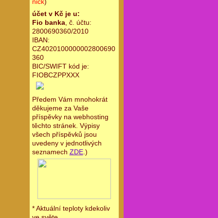
nick
)
účet v Kč je u:
Fio banka
, č. účtu:
2800690360/2010
IBAN:
CZ4020100000002800690
360
BIC/SWIFT kód je:
FIOBCZPPXXX
Předem Vám mnohokrát
děkujeme za Vaše
příspěvky na webhosting
těchto stránek. Výpisy
všech příspěvků jsou
uvedeny v jednotlivých
seznamech
ZDE
.)
* Aktuální teploty kdekoliv
ve světe