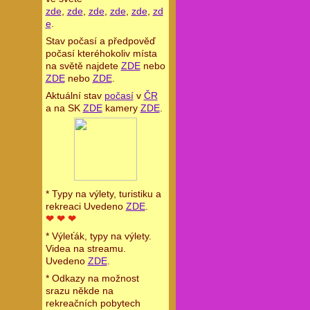
zde
,
zde
,
zde
,
zde
,
zde
,
zd
e
.
Stav počasí a předpověď
počasí kteréhokoliv místa
na světě najdete
ZDE
nebo
ZDE
nebo
ZDE
.
Aktuální stav
počasí
v
ČR
a na SK
ZDE
kamery
ZDE
.
* Typy na výlety, turistiku a
rekreaci Uvedeno
ZDE
.
❤ ❤ ❤
* Výleťák, typy na výlety.
Videa na streamu.
Uvedeno
ZDE
.
* Odkazy na možnost
srazu někde na
rekreačních pobytech