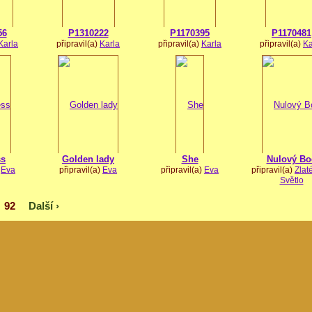
56
P1310222
P1170395
P1170481
Karla
připravil(a)
Karla
připravil(a)
Karla
připravil(a)
Ka
ss
Golden lady
She
Nulový Bo
)
Eva
připravil(a)
Eva
připravil(a)
Eva
připravil(a)
Zlat
Světlo
92
Další ›