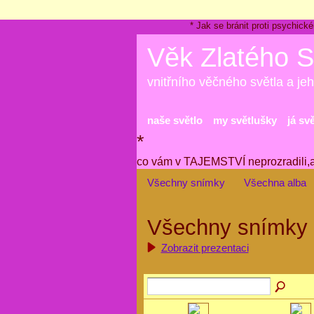
* Jak se bránit proti psychi
Věk Zlatého S
vnitřního věčného světla a jeh
naše světlo
my světlušky
já sv
*
co vám v TAJEMSTVÍ neprozradili,
Všechny snímky
Všechna alba
Všechny snímky
Zobrazit prezentaci