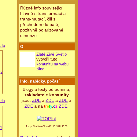
Různé info související
hlavně s transformací a
trans-mutací, čili s
přechodem do páté,
pozitivně polarizované
dimenze.
rla
O
Zlaté Živé Světlo
vytvořil tuto
komunitu na webu
Ning
.
Info, nabídky, počasí
Blogy a texty od admina,
zakladatele komunity
jsou:
ZDE
a
ZDE
a
ZDE
a
rla
ZDE
a na
ZDE
.
t
r
e
f
y
.
c
z
Toto počítadlo načítá od 2. 10. 2014 10:00