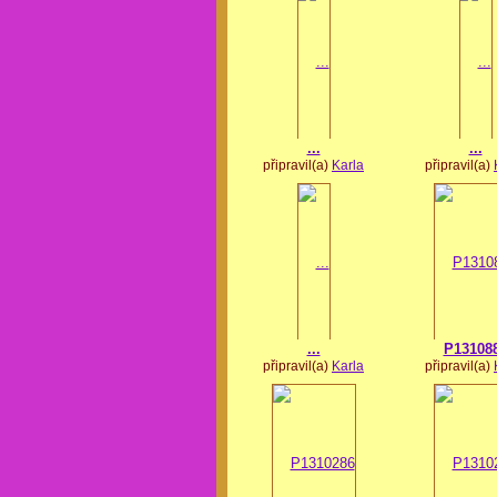
...
...
připravil(a)
Karla
připravil(a)
...
P13108
připravil(a)
Karla
připravil(a)