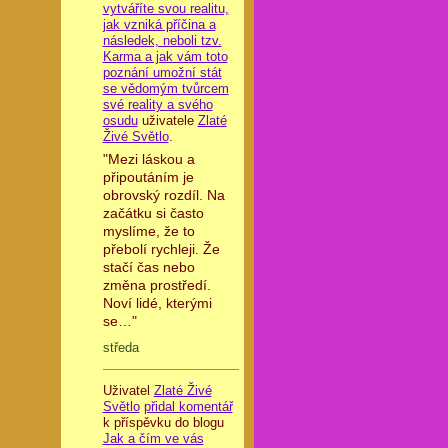
vytváříte svou realitu,
jak vzniká příčina a
následek, neboli tzv.
Karma a jak vám toto
poznání umožní stát
se vědomým tvůrcem
své reality a svého
osudu
uživatele
Zlaté
Živé Světlo
.
"Mezi láskou a
připoutáním je
obrovský rozdíl. Na
začátku si často
myslíme, že to
přebolí rychleji. Že
stačí čas nebo
změna prostředí.
Noví lidé, kterými
se…"
středa
Uživatel
Zlaté Živé
Světlo
přidal komentář
k příspěvku do blogu
Jak a čím ve vás