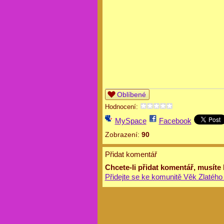
Oblíbené
Hodnocení:
MySpace
Facebook
Zobrazení:
90
Přidat komentář
Chcete-li přidat komentář, musíte
Přidejte se ke komunitě Věk Zlatého 