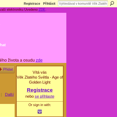
Registrace
Přihlásit
 vaši elektroniku Uvedeno
ZDE
.
t
hat
ého života a osudu
zde
Přidat
Vítá vás
Věk Zlatého Světla - Age of
Golden Light
Registrace
|
Další
nebo
se přihlaste
Or sign in with: