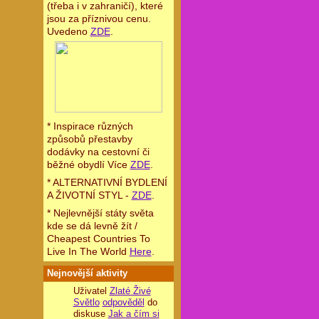
(třeba i v zahraničí), které
jsou za příznivou cenu.
Uvedeno
ZDE
.
* Inspirace různých
způsobů přestavby
dodávky na cestovní či
běžné obydlí Více
ZDE
.
* ALTERNATIVNÍ BYDLENÍ
A ŽIVOTNÍ STYL -
ZDE
.
* Nejlevnější státy světa
kde se dá levně žít /
Cheapest Countries To
Live In The World
Here
.
Nejnovější aktivity
Uživatel
Zlaté Živé
Světlo
odpověděl
do
diskuse
Jak a čím si