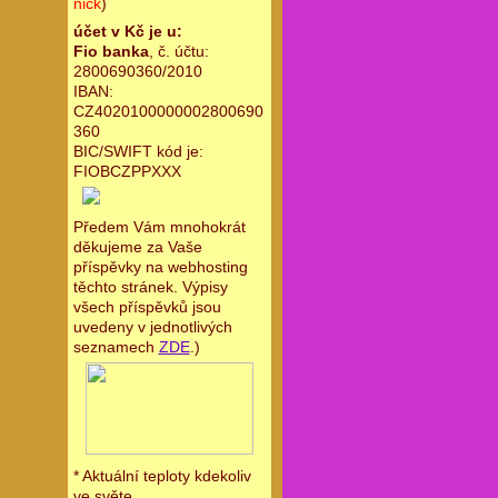
nick
)
účet v Kč je u:
Fio banka
, č. účtu:
2800690360/2010
IBAN:
CZ4020100000002800690
360
BIC/SWIFT kód je:
FIOBCZPPXXX
Předem Vám mnohokrát
děkujeme za Vaše
příspěvky na webhosting
těchto stránek. Výpisy
všech příspěvků jsou
uvedeny v jednotlivých
seznamech
ZDE
.)
* Aktuální teploty kdekoliv
ve světe