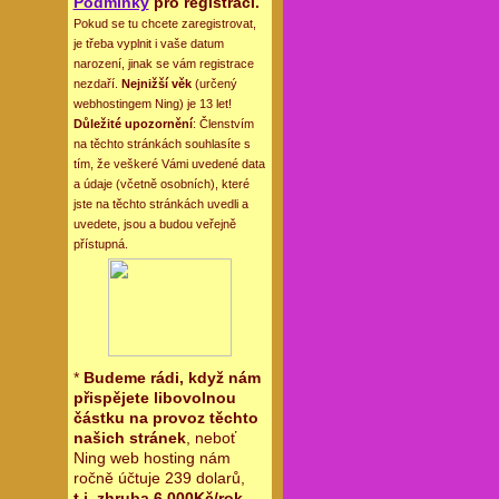
Podmínky
pro registraci.
Pokud se tu chcete zaregistrovat,
je třeba vyplnit i vaše datum
narození, jinak se vám registrace
nezdaří.
Nejnižší věk
(určený
webhostingem Ning) je 13 let!
Důležité upozornění
: Členstvím
na těchto stránkách souhlasíte s
tím, že veškeré Vámi uvedené data
a údaje (včetně osobních), které
jste na těchto stránkách uvedli a
uvedete, jsou a budou veřejně
přístupná.
*
Budeme rádi, když nám
přispějete libovolnou
částku na provoz těchto
našich stránek
, neboť
Ning web hosting nám
ročně účtuje 239 dolarů,
t.j. zhruba 6.000Kč/rok
.