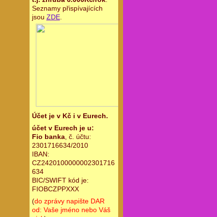
Seznamy přispívajících
jsou
ZDE
.
Účet je v Kč i v Eurech.
účet v Eurech je u:
Fio banka
, č. účtu:
2301716634/2010
IBAN:
CZ2420100000002301716
634
BIC/SWIFT kód je:
FIOBCZPPXXX
(
do zprávy napište DAR
od: Vaše jméno nebo Váš