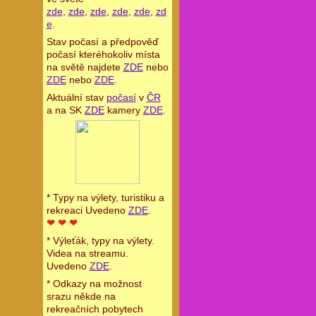
zde
,
zde
,
zde
,
zde
,
zde
,
zd
e
.
Stav počasí a předpověď
počasí kteréhokoliv místa
na světě najdete
ZDE
nebo
ZDE
nebo
ZDE
.
Aktuální stav
počasí
v
ČR
a na SK
ZDE
kamery
ZDE
.
* Typy na výlety, turistiku a
rekreaci Uvedeno
ZDE
.
❤ ❤ ❤
* Výleťák, typy na výlety.
Videa na streamu.
Uvedeno
ZDE
.
* Odkazy na možnost
srazu někde na
rekreačních pobytech