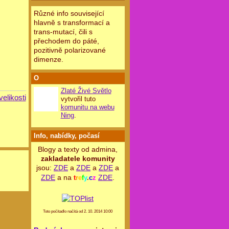
Různé info související
hlavně s transformací a
trans-mutací, čili s
přechodem do páté,
pozitivně polarizované
dimenze.
O
Zlaté Živé Světlo
velikosti
vytvořil tuto
komunitu na webu
Ning
.
Info, nabídky, počasí
Blogy a texty od admina,
zakladatele komunity
jsou:
ZDE
a
ZDE
a
ZDE
a
ZDE
a na
ZDE
.
t
r
e
f
y
.
c
z
Toto počítadlo načítá od 2. 10. 2014 10:00