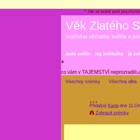
* Jak se bránit proti psychi
Věk Zlatého S
vnitřního věčného světla a jeh
naše světlo
my světlušky
já sv
*
co vám v TAJEMSTVÍ neprozradili,
Všechny snímky
Všechna alba
...
Přidal(a)
Karla
dne 11.Ún
Zobrazit snímky