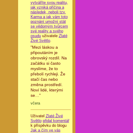
vytváříte svou realitu,
jak vzniká příčina a
následek, neboli tzv.
Karma a jak vám toto
poznání umožní stát
se vědomým tvůrcem
své reality a svého
osudu
uživatele
Zlaté
Živé Světlo
.
"Mezi láskou a
připoutáním je
obrovský rozdíl. Na
začátku si často
myslíme, že to
přebolí rychleji. Že
stačí čas nebo
změna prostředí.
Noví lidé, kterými
se…"
včera
Uživatel
Zlaté Živé
Světlo
přidal komentář
k příspěvku do blogu
Jak a čím ve vás