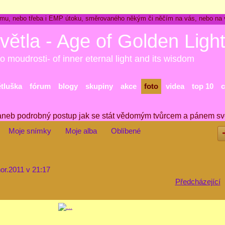
ckému, nebo třeba i EMP útoku, směrovaného někým či něčím na vás, nebo na
větla - Age of Golden Ligh
o moudrosti- of inner eternal light and its wisdom
ětluška
fórum
blogy
skupiny
akce
foto
videa
top 10
c
aneb podrobný postup jak se stát vědomým tvůrcem a pánem sv
Moje snímky
Moje alba
Oblíbené
or.2011 v 21:17
Předcházející