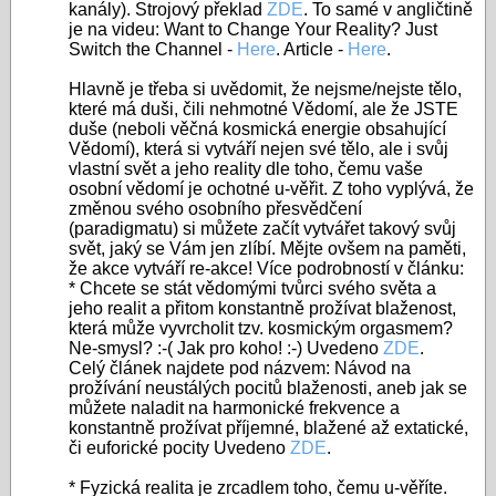
kanály). Strojový překlad
ZDE
. To samé v angličtině
je na videu: Want to Change Your Reality? Just
Switch the Channel -
Here
. Article -
Here
.
Hlavně je třeba si uvědomit, že nejsme/nejste tělo,
které má duši, čili nehmotné Vědomí, ale že JSTE
duše (neboli věčná kosmická energie obsahující
Vědomí), která si vytváří nejen své tělo, ale i svůj
vlastní svět a jeho reality dle toho, čemu vaše
osobní vědomí je ochotné u-věřit. Z toho vyplývá, že
změnou svého osobního přesvědčení
(paradigmatu) si můžete začít vytvářet takový svůj
svět, jaký se Vám jen zlíbí. Mějte ovšem na paměti,
že akce vytváří re-akce! Více podrobností v článku:
* Chcete se stát vědomými tvůrci svého světa a
jeho realit a přitom konstantně prožívat blaženost,
která může vyvrcholit tzv. kosmickým orgasmem?
Ne-smysl? :-( Jak pro koho! :-) Uvedeno
ZDE
.
Celý článek najdete pod názvem: Návod na
prožívání neustálých pocitů blaženosti, aneb jak se
můžete naladit na harmonické frekvence a
konstantně prožívat příjemné, blažené až extatické,
či euforické pocity Uvedeno
ZDE
.
* Fyzická realita je zrcadlem toho, čemu u-věříte.