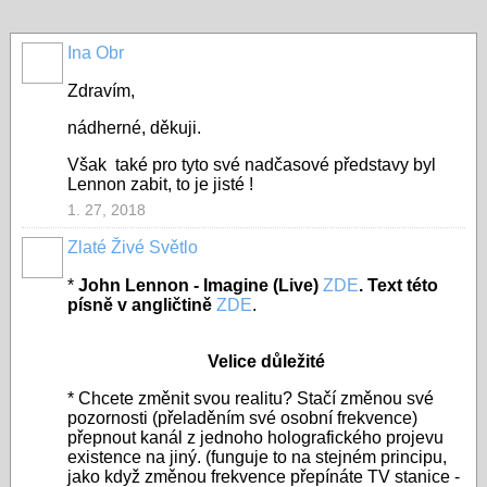
Ina Obr
Zdravím,
nádherné, děkuji.
Však také pro tyto své nadčasové představy byl
Lennon zabit, to je jisté !
1. 27, 2018
Zlaté Živé Světlo
*
John Lennon - Imagine (Live)
ZDE
. Text této
písně v angličtině
ZDE
.
Velice důležité
* Chcete změnit svou realitu? Stačí změnou své
pozornosti (přeladěním své osobní frekvence)
přepnout kanál z jednoho holografického projevu
existence na jiný. (funguje to na stejném principu,
jako když změnou frekvence přepínáte TV stanice -