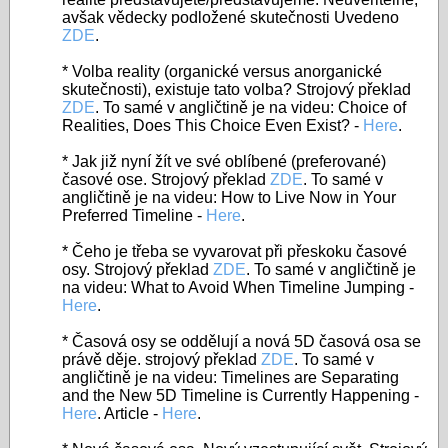
avšak vědecky podložené skutečnosti Uvedeno
ZDE
.
*
Volba reality (organické versus anorganické
skutečnosti),
existuje
tato volba?
Strojový překlad
ZDE
. To samé v angličtině je na videu: Choice of
Realities, Does This Choice Even Exist? -
Here
.
* Jak již nyní žít ve své oblíbené (preferované)
časové ose. Strojový překlad
ZDE
. To samé v
angličtině je na videu: How to Live Now in Your
Preferred Timeline -
Here
.
* Čeho je třeba se vyvarovat při přeskoku časové
osy. Strojový překlad
ZDE
. To samé v angličtině je
na videu: What to Avoid When Timeline Jumping -
Here
.
*
Časová osy se oddělují a nová 5D časová osa se
právě děje
. strojový překlad
ZDE
.
To samé v
angličtině je na videu:
Timelines are Separating
and the New 5D Timeline is Currently Happening -
Here
. Article -
Here
.