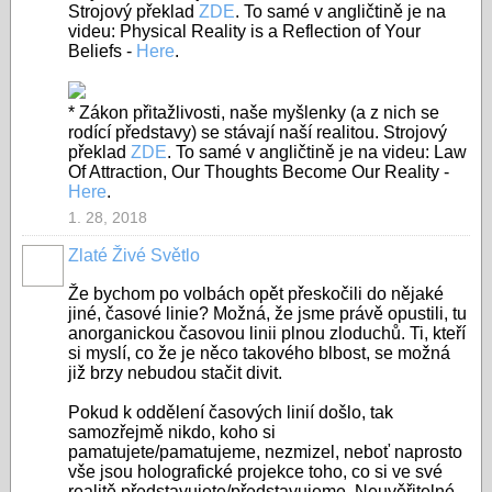
Strojový překlad
ZDE
. To samé v angličtině je na
videu: Physical Reality is a Reflection of Your
Beliefs -
Here
.
* Zákon přitažlivosti, naše myšlenky (a z nich se
rodící představy) se stávají naší realitou. Strojový
překlad
ZDE
. To samé v angličtině je na videu: Law
Of Attraction, Our Thoughts Become Our Reality -
Here
.
1. 28, 2018
Zlaté Živé Světlo
Že bychom po volbách opět přeskočili do nějaké
jiné, časové linie? Možná, že jsme právě opustili, tu
anorganickou časovou linii plnou zloduchů. Ti, kteří
si myslí, co že je něco takového blbost, se možná
již brzy nebudou stačit divit.
Pokud k oddělení časových linií došlo, tak
samozřejmě nikdo, koho si
pamatujete/pamatujeme, nezmizel, neboť naprosto
vše jsou holografické projekce toho, co si ve své
realitě představujete/představujeme. Neuvěřitelné,