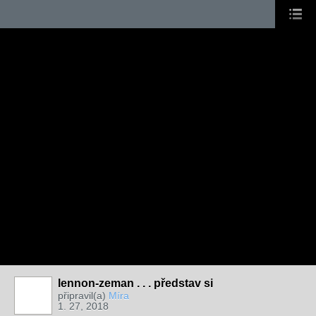
lennon-zeman . . . představ si
připravil(a)
Míra
1. 27, 2018