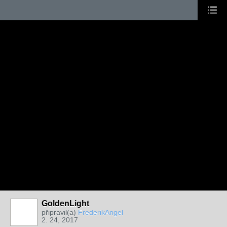
GoldenLight
připravil(a)
FrederikAngel
2. 24, 2017