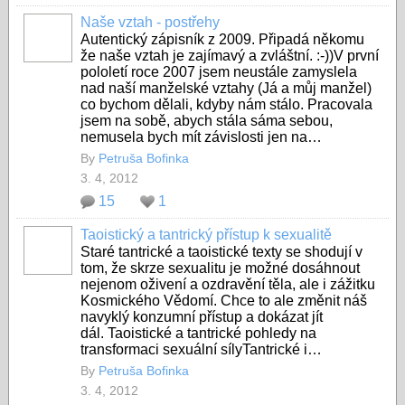
Naše vztah - postřehy
Autentický zápisník z 2009. Připadá někomu
že naše vztah je zajímavý a zvláštní. :-))V první
pololetí roce 2007 jsem neustále zamyslela
nad naší manželské vztahy (Já a můj manžel)
co bychom dělali, kdyby nám stálo. Pracovala
jsem na sobě, abych stála sáma sebou,
nemusela bych mít závislosti jen na…
By
Petruša Bofinka
3. 4, 2012
15
1
Taoistický a tantrický přístup k sexualitě
Staré tantrické a taoistické texty se shodují v
tom, že skrze sexualitu je možné dosáhnout
nejenom oživení a ozdravění těla, ale i zážitku
Kosmického Vědomí. Chce to ale změnit náš
navyklý konzumní přístup a dokázat jít
dál. Taoistické a tantrické pohledy na
transformaci sexuální sílyTantrické i…
By
Petruša Bofinka
3. 4, 2012