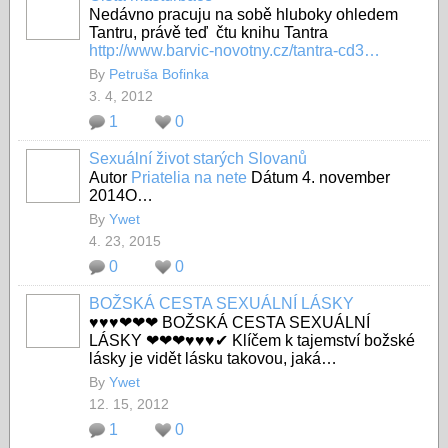
Nedávno pracuju na sobě hluboky ohledem
Tantru, právě teď čtu knihu Tantra
http://www.barvic-novotny.cz/tantra-cd3…
By
Petruša Bofinka
3. 4, 2012
1
0
Sexuální život starých Slovanů
Autor
Priatelia na nete
Dátum 4. november
2014
O…
By
Ywet
4. 23, 2015
0
0
BOŽSKÁ CESTA SEXUÁLNÍ LÁSKY
♥♥♥❤❤❤ BOŽSKÁ CESTA SEXUÁLNÍ
LÁSKY ❤❤❤♥♥♥
✔ Klíčem k tajemství božské
lásky je vidět lásku takovou, jaká…
By
Ywet
12. 15, 2012
1
0