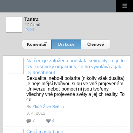
Tantra
27 členů
Popis
Komentář
Diskuse
Členové
Na čem je založena podstata sexuality, co je to
tzv. kosmický orgasmus, co ho vyvolává a jak
jej dosáhnout.
Sexualita, nebo-li polarita (nikoliv však dualita)
je nejsilnější tvořivou silou ve vně projeveném
Univerzu, neboť pomocí ní jsou tvořeny
všechny vně projevené světy a jejich reality. To
co…
By
Zlaté Živé Světlo
3. 4, 2012
7
4
Čistá masturbace