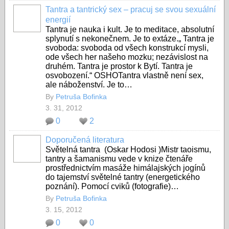
Tantra a tantrický sex – pracuj se svou sexuální
energií
Tantra je nauka i kult. Je to meditace, absolutní
splynutí s nekonečnem. Je to extáze.„ Tantra je
svoboda: svoboda od všech konstrukcí mysli,
ode všech her našeho mozku; nezávislost na
druhém. Tantra je prostor k Bytí. Tantra je
osvobození.“ OSHOTantra vlastně není sex,
ale náboženství. Je to…
By
Petruša Bofinka
3. 31, 2012
0
2
Doporučená literatura
Světelná tantra (Oskar Hodosi )Mistr taoismu,
tantry a šamanismu vede v knize čtenáře
prostřednictvím masáže himálajských jogínů
do tajemství světelné tantry (energetického
poznání). Pomocí cviků (fotografie)…
By
Petruša Bofinka
3. 15, 2012
0
0