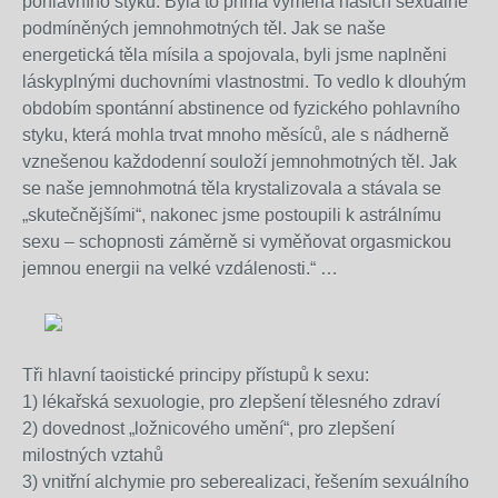
pohlavního styku. Byla to přímá výměna našich sexuálně
podmíněných jemnohmotných těl. Jak se naše
energetická těla mísila a spojovala, byli jsme naplněni
láskyplnými duchovními vlastnostmi. To vedlo k dlouhým
obdobím spontánní abstinence od fyzického pohlavního
styku, která mohla trvat mnoho měsíců, ale s nádherně
vznešenou každodenní souloží jemnohmotných těl. Jak
se naše jemnohmotná těla krystalizovala a stávala se
„skutečnějšími“, nakonec jsme postoupili k astrálnímu
sexu – schopnosti záměrně si vyměňovat orgasmickou
jemnou energii na velké vzdálenosti.“ …
Tři hlavní taoistické principy přístupů k sexu:
1) lékařská sexuologie, pro zlepšení tělesného zdraví
2) dovednost „ložnicového umění“, pro zlepšení
milostných vztahů
3) vnitřní alchymie pro seberealizaci, řešením sexuálního