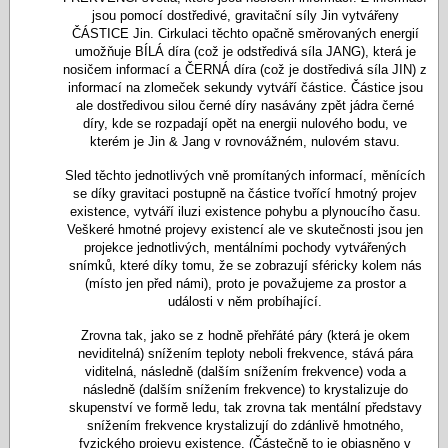
jsou pomocí dostředivé, gravitační síly Jin vytvářeny
ČÁSTICE Jin. Cirkulaci těchto opačně směrovaných energií
umožňuje BÍLÁ díra (což je odstředivá síla JANG), která je
nosičem informací a ČERNÁ díra (což je dostředivá síla JIN) z
informací na zlomeček sekundy vytváří částice. Částice jsou
ale dostředivou silou černé díry nasávány zpět jádra černé
díry, kde se rozpadají opět na energii nulového bodu, ve
kterém je Jin & Jang v rovnovážném, nulovém stavu.
Sled těchto jednotlivých vně promítaných informací, měnících
se díky gravitaci postupně na částice tvořící hmotný projev
existence, vytváří iluzi existence pohybu a plynoucího času.
Veškeré hmotné projevy existencí ale ve skutečnosti jsou jen
projekce jednotlivých, mentálními pochody vytvářených
snímků, které díky tomu, že se zobrazují sféricky kolem nás
(místo jen před námi), proto je považujeme za prostor a
události v něm probíhající.
Zrovna tak, jako se z hodně přehřáté páry (která je okem
neviditelná) snížením teploty neboli frekvence, stává pára
viditelná, následně (dalším snížením frekvence) voda a
následně (dalším snížením frekvence) to krystalizuje do
skupenství ve formě ledu, tak zrovna tak mentální představy
snížením frekvence krystalizují do zdánlivě hmotného,
fyzického projevu existence. (Částečně to je objasněno v