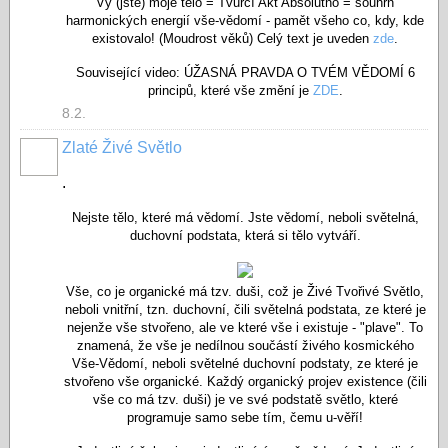
Vy (jste) moje tělo = Tvůrčí Akt Absolutno = souhrn
harmonických energií vše-vědomí - pamět všeho co, kdy, kde
existovalo! (Moudrost věků) Celý text je uveden
zde
.
Související video: ÚŽASNÁ PRAVDA O TVÉM VĚDOMÍ 6
principů, které vše změní je
ZDE
.
8.2.
Zlaté Živé Světlo
.
Nejste tělo, které má vědomí. Jste vědomí, neboli světelná,
duchovní podstata, která si tělo vytváří.
Vše, co je organické má tzv. duši, což je Živé Tvořivé Světlo,
neboli vnitřní, tzn. duchovní, čili světelná podstata, ze které je
nejenže vše stvořeno, ale ve které vše i existuje - "plave". To
znamená, že vše je nedílnou součástí živého kosmického
Vše-Vědomí, neboli světelné duchovní podstaty, ze které je
stvořeno vše organické. Každý organický projev existence (čili
vše co má tzv. duši) je ve své podstatě světlo, které
programuje samo sebe tím, čemu u-věří!