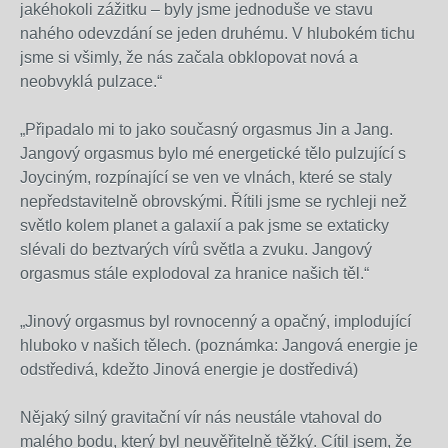
jakéhokoli zážitku – byly jsme jednoduše ve stavu
nahého odevzdání se jeden druhému. V hlubokém tichu
jsme si všimly, že nás začala obklopovat nová a
neobvyklá pulzace.“
„Připadalo mi to jako současný orgasmus Jin a Jang.
Jangový orgasmus bylo mé energetické tělo pulzující s
Joyciným, rozpínající se ven ve vlnách, které se staly
nepředstavitelně obrovskými. Řítili jsme se rychleji než
světlo kolem planet a galaxií a pak jsme se extaticky
slévali do beztvarých vírů světla a zvuku. Jangový
orgasmus stále explodoval za hranice našich těl.“
„Jinový orgasmus byl rovnocenný a opačný, implodující
hluboko v našich tělech. (poznámka: Jangová energie je
odstředivá, kdežto Jinová energie je dostředivá)
Nějaký silný gravitační vír nás neustále vtahoval do
malého bodu, který byl neuvěřitelně těžký. Cítil jsem, že