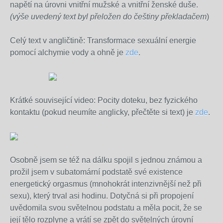
napětí na úrovni vnitřní mužské a vnitřní ženské duše.
(výše uvedený text byl přeložen do češtiny překladačem
)
Celý text v angličtině: Transformace sexuální energie
pomocí alchymie vody a ohně je
zde
.
Krátké související video: Pocity doteku, bez fyzického
kontaktu (pokud neumíte anglicky, přečtěte si text) je
zde
.
Osobně jsem se též na dálku spojil s jednou známou a
prožil jsem v subatomární podstatě své existence
energetický orgasmus (mnohokrát intenzivnější než při
sexu), který trval asi hodinu. Dotyčná si při propojení
uvědomila svou světelnou podstatu a měla pocit, že se
její tělo rozplyne a vrátí se zpět do světelných úrovní