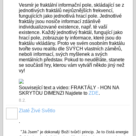
Vesmír je fraktální informační pole, skládající se z
jednotlivých fraktálů nejrůznějších frekvencí,
fungujících jako jednotlivá hrací pole. Jednotlivé
fraktály jsou nosiče informací zdánlivě
individualizované existence, např. té vaší
existence. Každý jednotlivý fraktál, fungující jako
hrací pole, zobrazuje ty informace, které jsou do
fraktálu vkládány. Proto ve svém osobním fraktálu
tvořte svou realitu dle SVÝCH vlastních záměrů,
neboli informací, svých myšlenek a svých
mentálních představ. Pokud to neuděláte, stanete
se součástí hry, kterou vám vytváří někdo jiný než
vy!
Související text a video: FRAKTÁLY - HON NA
SKRYTOU DIMENZI Najdete to
ZDE
.
8.2.
Zlaté Živé Světlo
.
"Já Jsem" je dokonalý Boží tvůrčí princip. Je to čistá energie