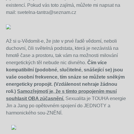
existencí. Pokud vás toto zajímá, můžete mi napsat na
mail: svetelna-tantra@seznam.cz
Až si u-Vědomít-e, že jste v prvé řadě vědomí, neboli
duchovní, čili světelná podstata, která je nezávislá na
hmotě čase a prostoru, tak vám na možnosti milování
energetických těl nebude nic divného.
Čím více
kompatibilní (podobné, slučitelné, snášející se) jsou
vaše osobní frekvence, tím snáze se můžete sněkým
energeticky propojit. (Vzdálenost nehraje žádnou
roli.)
Samozřejmotí je, že s tímto propojením musí
souhlasit OBA zúčasnění.
Sexualita je TOUHA energie
Jin a Jang po opětovném spojení do JEDNOTY a
harmonického sou-ZNĚNÍ.