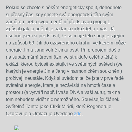
Pokud se chcete s někým energeticky spojit, dohodněte
si přesný čas, kdy chcete svá energetická těla svým
záměrem nebo svou mentální představou propojit.
Způsob jak to udělat je na fantazii každého z vás. Já
osobně jsem si představil, že se moje tělo spojuje s jejím
na způsob 69, čili do uzavřeného okruhu, ve kterém může
energie Jin a Jang volně cirkulovat. Při propojení došlo
na subatomární úrovni (tzn. ve struktuře celého těla) k
extázi, kterou bytosti existující ve světelných světech (ve
kterých je energie Jin a Jang v harmonickém sou-znění)
prožívají neustále. Když si uvědomíte, že jste v prvé řadě
světelná energie, která je nezávislá na hmotě čase a
prostoru (a vytváří např. i vaše DNA a vaší auru), tak na
tom nebudete vidět nic nemožného. Související článek:
Světelná Tantra jako Elixír Mládí, který Regeneruje,
Ozdravuje a Omlazuje Uvedeno
zde
.