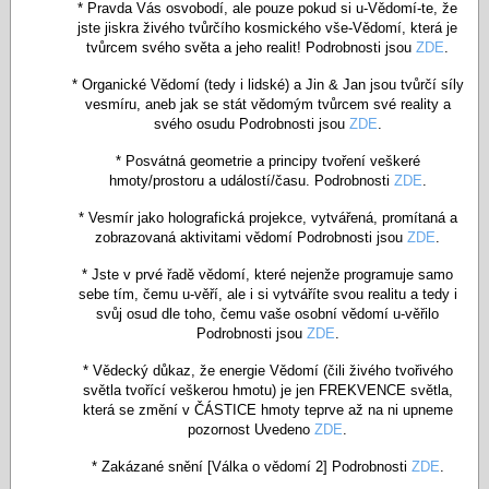
* Pravda Vás osvobodí, ale pouze pokud si u-Vědomí-te, že
jste jiskra živého tvůrčího kosmického vše-Vědomí, která je
tvůrcem svého světa a jeho realit! Podrobnosti jsou
ZDE
.
* Organické Vědomí (tedy i lidské) a Jin & Jan jsou tvůrčí síly
vesmíru, aneb jak se stát vědomým tvůrcem své reality a
svého osudu Podrobnosti jsou
ZDE
.
* Posvátná geometrie a principy tvoření veškeré
hmoty/prostoru a událostí/času. Podrobnosti
ZDE
.
*
Vesmír jako holografická projekce, vytvářená, promítaná a
zobrazovaná aktivitami vědomí Podrobnosti jsou
ZDE
.
* Jste v prvé řadě vědomí, které nejenže programuje samo
sebe tím, čemu u-věří, ale i si vytváříte svou realitu a tedy i
svůj osud dle toho, čemu vaše osobní vědomí u-věřilo
Podrobnosti jsou
ZDE
.
* Vědecký důkaz, že energie Vědomí (čili živého tvořivého
světla tvořící veškerou hmotu) je jen FREKVENCE světla,
která se změní v ČÁSTICE hmoty teprve až na ni upneme
pozornost Uvedeno
ZDE
.
* Zakázané snění [Válka o vědomí 2] Podrobnosti
ZDE
.