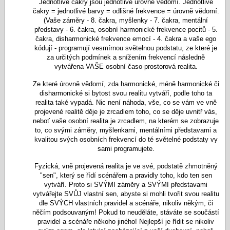
Jednotlivé čakry jsou jednotlivé úrovně vědomí. Jednotlivé
čakry = jednotlivé barvy = odlišné frekvence = úrovně vědomí.
(Vaše záměry - 8. čakra, myšlenky - 7. čakra, mentální
představy - 6. čakra, osobní harmonické frekvence pocitů - 5.
čakra, disharmonické frekvence emocí - 4. čakra a vaše ego
kódují - programují vesmírnou světelnou podstatu, ze které je
za určitých podmínek a snížením frekvencí následně
vytvářena VAŠE osobní časo-prostorová realita.
Ze které úrovně vědomí, zda harmonické, méně harmonické či
disharmonické si bytost svou realitu vytváří, podle toho ta
realita také vypadá. Nic není náhoda, vše, co se vám ve vně
projevené realitě děje je zrcadlem toho, co se děje uvnitř vás,
neboť vaše osobní realita je zrcadlem, na kterém se zobrazuje
to, co svými záměry, myšlenkami, mentálními představami a
kvalitou svých osobních frekvencí do té světelné podstaty vy
sami programujete.
Fyzická, vně projevená realita je ve své, podstatě zhmotněný
"sen", který se řídí scénářem a pravidly toho, kdo ten sen
vytváří. Proto si SVÝMI záměry a SVÝMI představami
vytvářejte SVŮJ vlastní sen, abyste si mohli tvořit svou realitu
dle SVÝCH vlastních pravidel a scénáře, nikoliv někým, či
něčím podsouvaným! Pokud to neuděláte, stáváte se součástí
pravidel a scénáře někoho jiného! Nejlepší je řídit se nikoliv