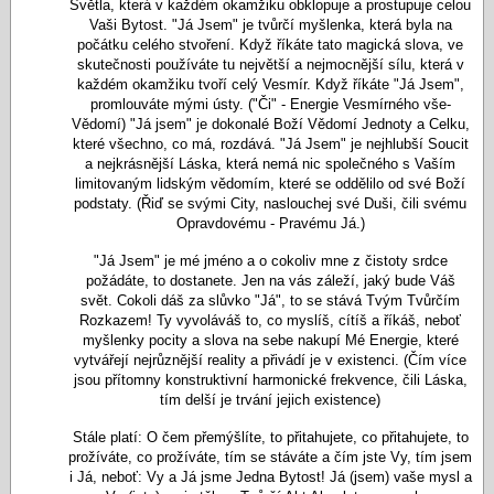
Světla, která v každém okamžiku obklopuje a prostupuje celou
Vaši Bytost. "Já Jsem" je tvůrčí myšlenka, která byla na
počátku celého stvoření. Když říkáte tato magická slova, ve
skutečnosti používáte tu největší a nejmocnější sílu, která v
každém okamžiku tvoří celý Vesmír. Když říkáte "Já Jsem",
promlouváte mými ústy. ("Či" - Energie Vesmírného vše-
Vědomí) "Já jsem" je dokonalé Boží Vědomí Jednoty a Celku,
které všechno, co má, rozdává. "Já Jsem" je nejhlubší Soucit
a nejkrásnější Láska, která nemá nic společného s Vaším
limitovaným lidským vědomím, které se oddělilo od své Boží
podstaty. (Řiď se svými City, naslouchej své Duši, čili svému
Opravdovému - Pravému Já.)
"Já Jsem" je mé jméno a o cokoliv mne z čistoty srdce
požádáte, to dostanete. Jen na vás záleží, jaký bude Váš
svět. Cokoli dáš za slůvko "Já", to se stává Tvým Tvůrčím
Rozkazem! Ty vyvoláváš to, co myslíš, cítíš a říkáš, neboť
myšlenky pocity a slova na sebe nakupí Mé Energie, které
vytvářejí nejrůznější reality a přivádí je v existenci. (Čím více
jsou přítomny konstruktivní harmonické frekvence, čili Láska,
tím delší je trvání jejich existence)
Stále platí: O čem přemýšlíte, to přitahujete, co přitahujete, to
prožíváte, co prožíváte, tím se stáváte a čím jste Vy, tím jsem
i Já, neboť: Vy a Já jsme Jedna Bytost! Já (jsem) vaše mysl a