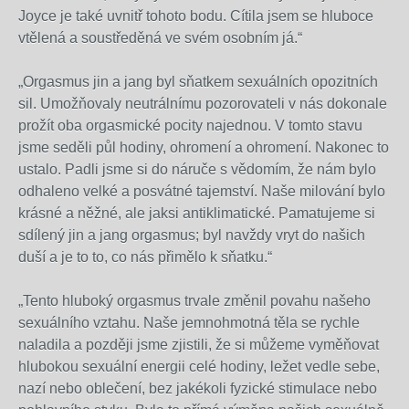
Joyce je také uvnitř tohoto bodu. Cítila jsem se hluboce
vtělená a soustředěná ve svém osobním já.“
„Orgasmus jin a jang byl sňatkem sexuálních opozitních
sil. Umožňovaly neutrálnímu pozorovateli v nás dokonale
prožít oba orgasmické pocity najednou. V tomto stavu
jsme seděli půl hodiny, ohromení a ohromení. Nakonec to
ustalo. Padli jsme si do náruče s vědomím, že nám bylo
odhaleno velké a posvátné tajemství. Naše milování bylo
krásné a něžné, ale jaksi antiklimatické. Pamatujeme si
sdílený jin a jang orgasmus; byl navždy vryt do našich
duší a je to to, co nás přimělo k sňatku.“
„Tento hluboký orgasmus trvale změnil povahu našeho
sexuálního vztahu. Naše jemnohmotná těla se rychle
naladila a později jsme zjistili, že si můžeme vyměňovat
hlubokou sexuální energii celé hodiny, ležet vedle sebe,
nazí nebo oblečení, bez jakékoli fyzické stimulace nebo