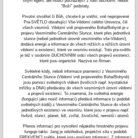
svým egem, ale intuicí pocházející z vaší duchovní, neboli
"Boží" podstaty.
Prvotní stvořitel či Bůh, chcete-li je vnitřní, vně neprojevené
Pra-SVĚTLO obsahující Vše-Vědomí celého Univerza, čili
všech vesmírů. Vědomí vně projeveného Boha/Bohyně je v
projevu Vesmírného Centrálního Slunce, které přes jednotlivá
slunce (neboli jednotlivé úrovně vesmírného vše-Vědomí),
dodává energii a informace do všech nižších a nižších úrovní
vědomí a existencí, které ve vesmíru existují. Toto pra-světlo
je též v osobním DUCHOVNÍM srdci všech projevů existencí,
které jsou organické. Nazývá se Átman.
Světelné kódy, neboli informace pramenící z Vesmírného
Centrálního Slunce (Vědomí vně projeveného Boha/Bohyně)
jsou pomocí světelných vláken (tvořících např. krystalické
mřížky a DNA) předávány do všech vesmírných úrovní vědomí
a projevů existencí. To znamená, že světelná energie
(fungující jako nosič informací) předává informace (v podobě
světelných kódů) z Vesmírného Centrálního Slunce do všech
jednotlivých existencí ve vesmíru, které jsou v projevu např.
hvězd, sluncí, planet, lidí, zvířat, živočichů, nerostů i atomů.
Přenos informací pro vytvoření nějakého hmotného projevu
funguje takto: Jang je odstředivá, projekční síla v podobě
FREKVENCÍ světla, které jsou nosičem informací. Z informací