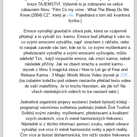
knize TAJEMSTVÍ. Výborně to je zobrazeno ve velice
zábavném filmu: "Film Co my víme - What The Bleep Do We
Know (2004) CZ", který je
zde
. Pojednává o tom též kvantová
fyzika.)
Emoce vytvářejí gravitační silová pole, která se vzájemně
přitahují a to vytváří tzv. karmu. Emoce buď přitahují k vám to,
co svými emocemi vytváříte, např. strachem z něčeho, nebo
to naopak zavede vás tam, kde se to, co svými myšlenkami a
představami vytváříte a svými emocemi vyživujete, může
odehrát! Tzn., když rozpustíte emoce, tak zmizí karma, neboli
následek příčiny. Jak se zbavit strachu a uvolnit karmu -
úryvek z filmu 3 magická slova / How to Let go of Fear and
Release Karma - 3 Magic Words Movie Video úryvek je
ZDE
.
(na zubatém kolečku pod videem nastavíte překlad textu videa
do vaší mateřštiny. Je to trochu hlavolam, ale jde to!! Na
všech následujících videích to lze nastavit také.)
Jednotlivé organické projevy existencí (neboli bytosti) kódují -
programují vesmírnou světelnou podstatu (neboli Živé Tvořivé
Světlo) svými záměry, myšlenkami, představami a kvalitami
svých osobních, více či méně harmonických frekvencí.
Následně si z těchto informací pomocí zvuku, neboli vibrace
vytvářejí své více či méně harmonické světy a jejich reality.
Čím více je bytost disharmonická, tím nižší osobní frekvence