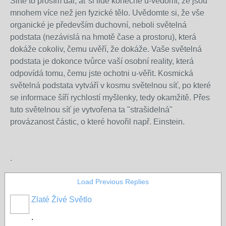
Šiřte to prosím dál, ať si lidé konečně u-vědomí, že jsou
mnohem více než jen fyzické tělo. Uvědomte si, že vše
organické je především duchovní, neboli světelná
podstata (nezávislá na hmotě čase a prostoru), která
dokáže cokoliv, čemu uvěří, že dokáže. Vaše světelná
podstata je dokonce tvůrce vaší osobní reality, která
odpovídá tomu, čemu jste ochotni u-věřit. Kosmická
světelná podstata vytváří v kosmu světelnou síť, po které
se informace šíří rychlostí myšlenky, tedy okamžitě. Přes
tuto světelnou síť je vytvořena ta "strašidelná"
provázanost částic, o které hovořil např. Einstein.
.
Load Previous Replies
Zlaté Živé Světlo
.