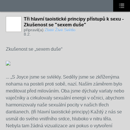
Tři hlavní taoistické principy přístupů k sexu -
Zkušenost se "sexem duše"
připravil(a)
Zlaté Živé Světlo
8.2.
Zkušenost se „sexem duše“
... „S Joyce jsme se svlékly. Seděly jsme se zkříženýma
nohama na posteli proti sobě, nazí. Naším záměrem bylo
meditovat před milováním. Oba jsme dýchaly varlaty nebo
vaječníky a cirkulovaly sexuální energii v očnici, abychom
harmonizovaly naše sexuální pocity v našich třech
dantianech. (tři hlavní taoistické principy) Každý z nás se
usmál do svého vnitřního srdce, hluboko v nitru těla.
Nebyla tam žádná vizualizace ani pokus o vytvoření