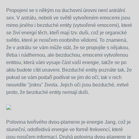
Propojení se s někým na duchovní úrovni není astrální
sex. V astrálu, neboli ve světě vytvořeném emocemi jsou
mimo jiného i bezduché entity (vytvořené emocemi), které
se živí energií těch, kteří mají tzv. duši, což je organické
světlo, které je nosičem osobního vědomí. To znamená,
že v astrálu se vám může stát, že se propojíte s nějakou,
třeba i nádhernou, ale bezduchou, emocemi vytvořenou
entitou, která vám vysaje část vaší energie, takže se po
aktu budete cítit unaveni. Bezduché entity poznáte tak, že
pokud se vám podaří podívat se jim do očí, tak v nich
neuvidíte "jiskru" života. Jejich oči jsou bezduché, mrtvé
proto, že bezduché entity nemají duši.
Polovina tvořivého dvou-plamene je energie Jang, což je
sluneční, odstředivá energie ve formě frekvencí, které
jsou nosičem informací. Druhá polovina dvou-plamene je