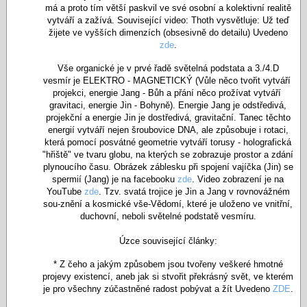
má a proto tím větší paskvil ve své osobní a kolektivní realitě
vytváří a zažívá. Související video: Thoth vysvětluje: Už teď
žijete ve vyšších dimenzích (obsesivně do detailu) Uvedeno
zde
.
Vše organické je v prvé řadě světelná podstata a 3./4.D
vesmír je
ELEKTRO - MAGNETICKÝ (Vůle něco tvořit vytváří 
projekci, energie Jang - Bůh a přání něco prožívat vytváří 
gravitaci, energie Jin - Bohyně).
Energie Jang je odstředivá,
projekční a energie Jin je dostředivá, gravitační. Tanec těchto
energií vytváří nejen šroubovice DNA, ale způsobuje i rotaci,
která pomocí posvátné geometrie vytváří torusy - holografická
"hřiště" ve tvaru globu, na kterých se zobrazuje prostor a zdání
plynoucího času. Obrázek záblesku při spojení vajíčka (Jin) se
spermií (Jang) je na facebooku
zde
. Video zobrazení je na
YouTube
zde
. Tzv. svatá trojice je Jin a Jang v rovnovážném
sou-znění a kosmické vše-Vědomí, které je uloženo ve vnitřní,
duchovní, neboli světelné podstatě vesmíru.
Úzce související články:
* Z čeho a jakým způsobem jsou tvořeny veškeré hmotné
projevy existencí, aneb jak si stvořit překrásný svět, ve kterém
je pro všechny zúčastněné radost pobývat a žít Uvedeno
ZDE
.