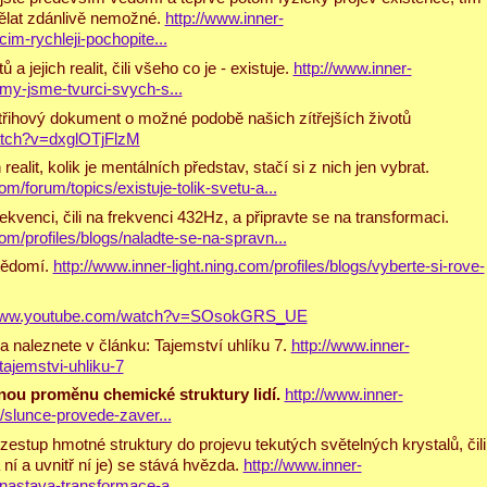
dělat zdánlivě nemožné.
http://www.inner-
cim-rychleji-pochopite...
a jejich realit, čili všeho co je - existuje.
http://www.inner-
/my-jsme-tvurci-svych-s...
hový dokument o možné podobě našich zítřejších životů
atch?v=dxglOTjFlzM
h realit, kolik je mentálních představ, stačí si z nich jen vybrat.
om/forum/topics/existuje-tolik-svetu-a...
kvenci, čili na frekvenci 432Hz, a připravte se na transformaci.
com/profiles/blogs/naladte-se-na-spravn...
vědomí.
http://www.inner-light.ning.com/profiles/blogs/vyberte-si-rove-
/www.youtube.com/watch?v=SOsokGRS_UE
a naleznete v článku: Tajemství uhlíku 7.
http://www.inner-
tajemstvi-uhliku-7
ou proměnu chemické struktury lidí.
http://www.inner-
s/slunce-provede-zaver...
estup hmotné struktury do projevu tekutých světelných krystalů, čili
ní a uvnitř ní je) se stává hvězda.
http://www.inner-
/nastava-transformace-a...