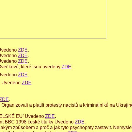
 Uvedeno
ZDE
.
 Uvedeno
ZDE
.
 Uvedeno
ZDE
.
Ovečkové, které jsou uvedeny
ZDE
.
 Uvedeno
ZDE
.
ie Uvedeno
ZDE
.
ZDE
.
rganizovali a platili protesty nacistů a kriminálníků na Ukrajin
ELSKÉ EU’ Uvedeno
ZDE
.
ment BBC 1998 české titulky Uvedeno
ZDE
.
jakým způsobem a proč a jak tyto psychopaty zastavit. Nemyslet