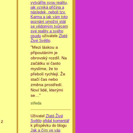
vytváříte svou realitu,
jak vzniká příčina a
následek, neboli tzv.
Karma a jak vám toto
poznání umožní stát
se vědomým tvůrcem
své reality a svého
osudu
uživatele
Zlaté
Živé Světlo
.
"Mezi láskou a
připoutáním je
obrovský rozdíl. Na
začátku si často
myslíme, že to
přebolí rychleji. Že
stačí čas nebo
změna prostředí.
Noví lidé, kterými
se…"
středa
Uživatel
Zlaté Živé
Světlo
přidal komentář
 z
k příspěvku do blogu
Jak a čím ve vás