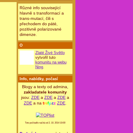
Různé info související
hlavně s transformací a
trans-mutací, čili s
přechodem do páté,
pozitivně polarizované
dimenze.
O
Zlaté Živé Světlo
vytvořil tuto
komunitu na webu
Ning
.
Info, nabídky, počasí
Blogy a texty od admina,
zakladatele komunity
jsou:
ZDE
a
ZDE
a
ZDE
a
ZDE
a na
ZDE
.
t
r
e
f
y
.
c
z
Toto počítadlo načítá od 2. 10. 2014 10:00