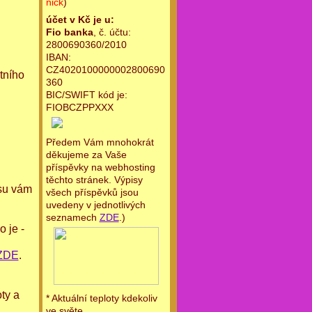
nick
)
účet v Kč je u:
Fio banka
, č. účtu:
2800690360/2010
IBAN:
CZ4020100000002800690
tního
360
BIC/SWIFT kód je:
FIOBCZPPXXX
Předem Vám mnohokrát
děkujeme za Vaše
příspěvky na webhosting
těchto stránek. Výpisy
asu vám
všech příspěvků jsou
uvedeny v jednotlivých
seznamech
ZDE
.)
 je -
ZDE
.
ty a
* Aktuální teploty kdekoliv
ve světe