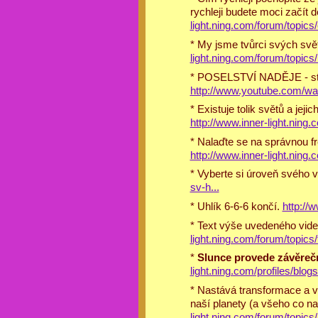
rychleji budete moci začít 
light.ning.com/forum/topics/
* My jsme tvůrci svých světů 
light.ning.com/forum/topics
* POSELSTVÍ NADĚJE - stři
http://www.youtube.com/w
* Existuje tolik světů a jejic
http://www.inner-light.ning.c
* Nalaďte se na správnou fre
http://www.inner-light.ning.
* Vyberte si úroveň svého 
sv-h...
* Uhlík 6-6-6 končí.
http:/
* Text výše uvedeného vide
light.ning.com/forum/topics/
*
Slunce provede závěrečn
light.ning.com/profiles/blog
* Nastává transformace a vz
naší planety (a všeho co na 
light.ning.com/forum/topics