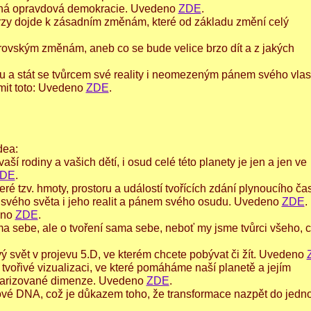
ná opravdová demokracie. Uvedeno
ZDE
.
 brzy dojde k zásadním změnám, které od základu změní celý
brovským změnám, aneb co se bude velice brzo dít a z jakých
xu a stát se tvůrcem své reality i neomezeným pánem svého vlas
mit toto: Uvedeno
ZDE
.
dea:
aší rodiny a vašich dětí, i osud celé této planety je jen a jen ve
DE
.
eré tzv. hmoty, prostoru a událostí tvořících zdání plynoucího č
svého světa i jeho realit a pánem svého osudu. Uvedeno
ZDE
.
eno
ZDE
.
ma sebe, ale o tvoření sama sebe, neboť my jsme tvůrci všeho, co
kový svět v projevu 5.D, ve kterém chcete pobývat či žít. Uvedeno
 tvořivé vizualizaci, ve které pomáháme naší planetě a jejím
olarizované dimenze. Uvedeno
ZDE
.
knové DNA, což je důkazem toho, že transformace nazpět do jedno