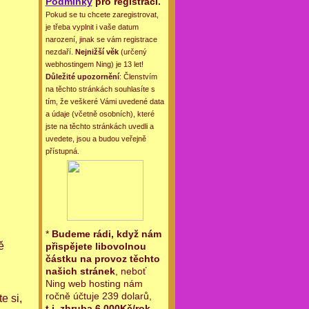
Podmínky
pro registraci.
Pokud se tu chcete zaregistrovat,
je třeba vyplnit i vaše datum
narození, jinak se vám registrace
nezdaří.
Nejnižší věk
(určený
webhostingem Ning) je 13 let!
Důležité upozornění
: Členstvím
na těchto stránkách souhlasíte s
tím, že veškeré Vámi uvedené data
a údaje (včetně osobních), které
jste na těchto stránkách uvedli a
uvedete, jsou a budou veřejně
přístupná.
*
Budeme rádi, když nám
ě
přispějete libovolnou
částku na provoz těchto
našich stránek
, neboť
Ning web hosting nám
ročně účtuje 239 dolarů,
e si,
t.j. zhruba 6.000Kč/rok
.