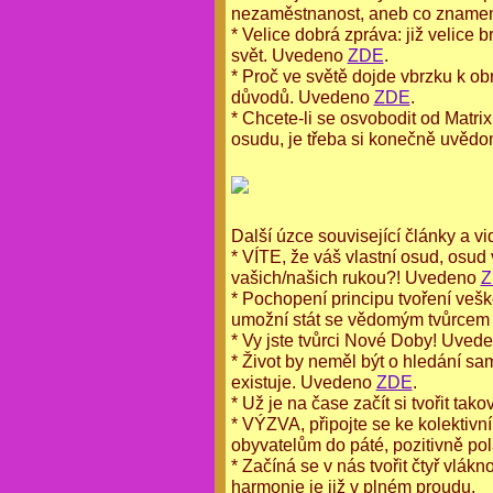
nezaměstnanost, aneb co zname
* Velice dobrá zpráva: již velice
svět. Uvedeno
ZDE
.
* Proč ve světě dojde vbrzku k o
důvodů. Uvedeno
ZDE
.
* Chcete-li se osvobodit od Matri
osudu, je třeba si konečně uvědo
Další úzce související články a vi
* VÍTE, že váš vlastní osud, osud v
vašich/našich rukou?! Uvedeno
Z
* Pochopení principu tvoření vešk
umožní stát se vědomým tvůrcem 
* Vy jste tvůrci Nové Doby! Uved
* Život by neměl být o hledání sa
existuje. Uvedeno
ZDE
.
* Už je na čase začít si tvořit ta
* VÝZVA, připojte se ke kolektivní
obyvatelům do páté, pozitivně p
* Začíná se v nás tvořit čtyř vlá
harmonie je již v plném proudu.