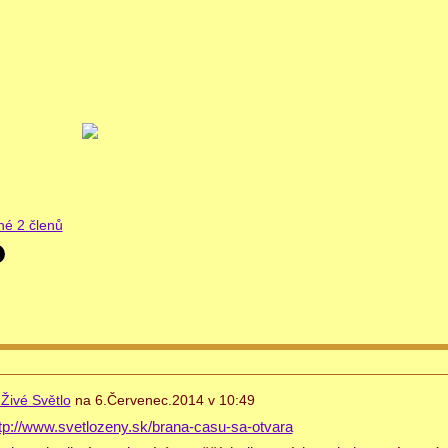
né 2 členů
 Živé Světlo
na
6.Červenec.2014 v 10:49
tp://www.svetlozeny.sk/brana-casu-sa-otvara