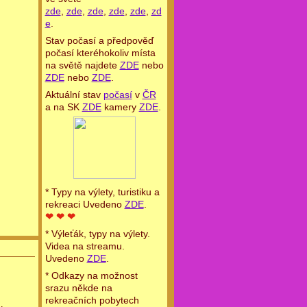
zde
,
zde
,
zde
,
zde
,
zde
,
zd
e
.
Stav počasí a předpověď
počasí kteréhokoliv místa
na světě najdete
ZDE
nebo
ZDE
nebo
ZDE
.
Aktuální stav
počasí
v
ČR
a na SK
ZDE
kamery
ZDE
.
* Typy na výlety, turistiku a
rekreaci Uvedeno
ZDE
.
❤ ❤ ❤
* Výleťák, typy na výlety.
Videa na streamu.
Uvedeno
ZDE
.
* Odkazy na možnost
srazu někde na
rekreačních pobytech