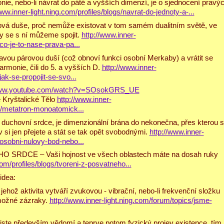
nie, nebo-li návrat do páté a vyšších dimenzí, je o sjednocení pravý
www.inner-light.ning.com/profiles/blogs/navrat-do-jednoty-a-...
ová duše, proč nemůže existovat v tom samém dualitním světě, ve
y se s ní můžeme spojit.
http://www.inner-
co-je-to-nase-prava-pa...
ravou párovou duší (což obnoví funkci osobní Merkaby) a vrátit se
armonie, čili do 5. a vyšších D.
http://www.inner-
jak-se-propojit-se-svo...
/www.youtube.com/watch?v=SOsokGRS_UE
 Kryštalické Tělo
http://www.inner-
gs/metatron-monoatomick...
i duchovní srdce, je dimenzionální brána do nekonečna, přes kterou 
si jen přejete a stát se tak opět svobodnými.
http://www.inner-
/osobni-nulovy-bod-nebo...
SRDCE – Vaši hojnost ve všech oblastech máte na dosah ruky
com/profiles/blogs/tvoreni-z-posvatneho...
idea:
hož aktivita vytváří zvukovou - vibrační, nebo-li frekvenční složku
emožné zázraky.
http://www.inner-light.ning.com/forum/topics/jsme-
 jste především vědomí a teprve potom fyzický projev existence, tím