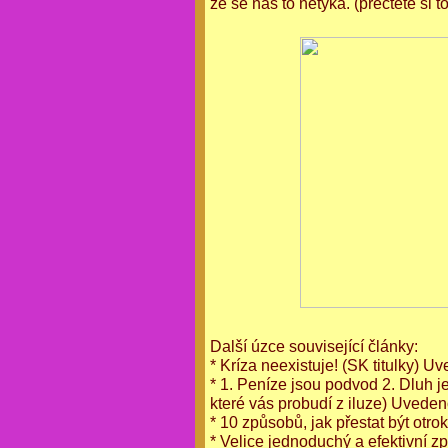
že se nás to netýká. (přečtěte si 
Další ú
zce související články:
* Kríza neexistuje! (SK titulky) 
* 1. Peníze jsou podvod 2. Dluh je
které vás probudí z iluze) Uvede
*
10 způsobů, jak přestat být otr
* Velice jednoduchý a efektivní z