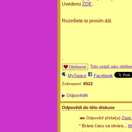
Uvedeno
ZDE
.
Rozešlete to prosím dál.
.
Toto uvádí jako oblíbe
Oblíbené
MySpace
Facebook
Zobrazení:
8522
▶
Odpovědět
Odpovědi do této diskuse
Odpověď přidal(a)
Zlaté
* Brána času sa otvára...
ht