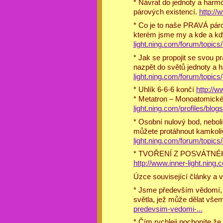
* Návrat do jednoty a harmo
párových existencí.
http://
* Co je to naše PRAVÁ pár
kterém jsme my a kde a kd
light.ning.com/forum/topics/
* Jak se propojit se svou p
nazpět do světů jednoty a h
light.ning.com/forum/topics/
* Uhlík 6-6-6 končí
http:/
* Metatron – Monoatomické
light.ning.com/profiles/blo
* Osobní nulový bod, nebol
můžete protáhnout kamkoliv 
light.ning.com/forum/topics
* TVOŘENÍ Z POSVÁTNÉHO 
http://www.inner-light.ning.
Úzce související články a v
* Jsme především vědomí, je
světla, jež může dělat vš
predevsim-vedomi-...
* Čím rychleji pochopíte že