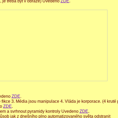
to, je třeba být v obraze) Uvedeno
ZDE
.
Uvedeno
ZDE
.
 fikce 3. Média jsou manipulace 4. Vláda je korporace. (4 kruté 
no
ZDE
.
okem a svrhnout pyramidy kontroly Uvedeno
ZDE
.
působ jak z dnešního plno automatizovaného světa odstranit