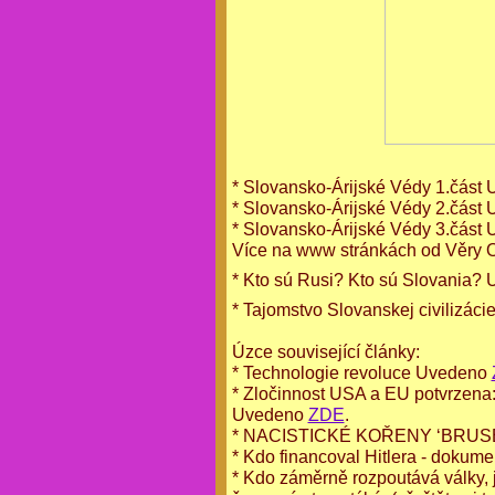
* Slovansko-Árijské Védy 1.část
* Slovansko-Árijské Védy 2.část
* Slovansko-Árijské Védy 3.část
Více na www stránkách od Věry 
* Kto sú Rusi? Kto sú Slovania?
* Tajomstvo Slovanskej civilizác
Úzce související články:
* Technologie revoluce Uvedeno
* Zločinnost USA a EU potvrzena: O
Uvedeno
ZDE
.
* NACISTICKÉ KOŘENY ‘BRUS
* Kdo financoval Hitlera - doku
* Kdo záměrně rozpoutává války, 