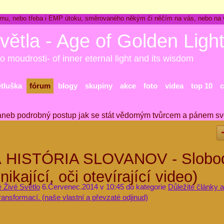
ckému, nebo třeba i EMP útoku, směrovaného někým či něčím na vás, nebo na
větla - Age of Golden Ligh
o moudrosti- of inner eternal light and its wisdom
ětluška
fórum
blogy
skupiny
akce
foto
videa
top 10
c
aneb podrobný postup jak se stát vědomým tvůrcem a pánem sv
HISTÓRIA SLOVANOV - Slobo
nikající, oči otevírající video)
é Živé Světlo
6.Červenec.2014 v 10:45 do kategorie
Důležité články a
ransformací. (naše vlastní a převzaté odjinud)