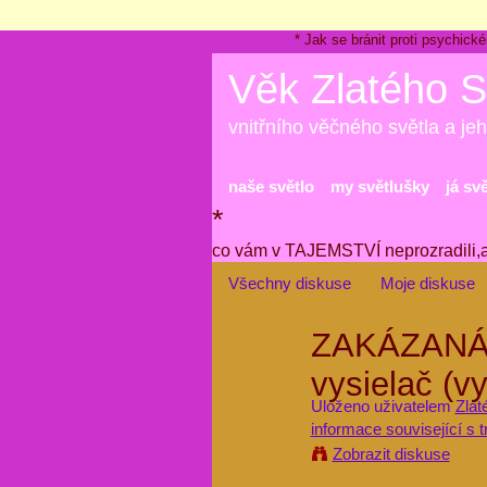
* Jak se bránit proti psychi
Věk Zlatého S
vnitřního věčného světla a jeh
naše světlo
my světlušky
já sv
*
co vám v TAJEMSTVÍ neprozradili,
Všechny diskuse
Moje diskuse
ZAKÁZANÁ 
vysielač (vy
Uloženo uživatelem
Zlat
informace související s t
Zobrazit diskuse