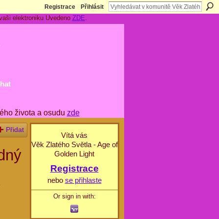
Registrace
Přihlásit
 vaši elektroniku Uvedeno
ZDE
.
t
hat
ého života a osudu
zde
Přidat
Vítá vás
Věk Zlatého Světla - Age of
dný
Golden Light
Registrace
nebo
se přihlaste
Or sign in with: