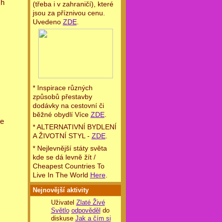
ch
(třeba i v zahraničí), které
jsou za příznivou cenu.
Uvedeno
ZDE
.
* Inspirace různých
způsobů přestavby
dodávky na cestovní či
běžné obydlí Více
ZDE
.
se
* ALTERNATIVNÍ BYDLENÍ
A ŽIVOTNÍ STYL -
ZDE
.
* Nejlevnější státy světa
kde se dá levně žít /
Cheapest Countries To
Live In The World
Here
.
Nejnovější aktivity
Uživatel
Zlaté Živé
Světlo
odpověděl
do
diskuse
Jak a čím si