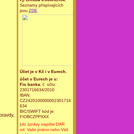
Seznamy přispívajících
jsou
ZDE
.
Účet je v Kč i v Eurech.
účet v Eurech je u:
Fio banka
, č. účtu:
2301716634/2010
IBAN:
CZ2420100000002301716
634
BIC/SWIFT kód je:
pravdy,
FIOBCZPPXXX
(
do zprávy napište DAR
od: Vaše jméno nebo Váš