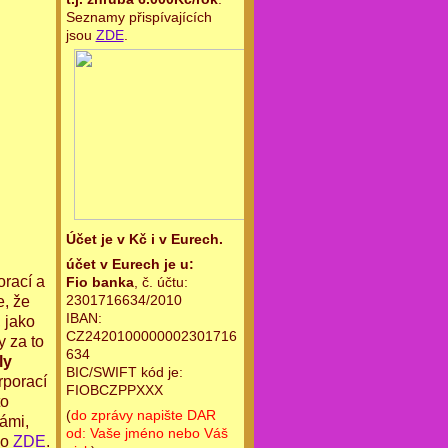
Seznamy přispívajících
jsou
ZDE
.
Účet je v Kč i v Eurech.
účet v Eurech je u:
orací a
Fio banka
, č. účtu:
2301716634/2010
e, že
IBAN:
 jako
CZ2420100000002301716
y za to
634
ly
BIC/SWIFT kód je:
rporací
FIOBCZPPXXX
to
(
do zprávy napište DAR
vámi,
od: Vaše jméno nebo Váš
no
ZDE
.