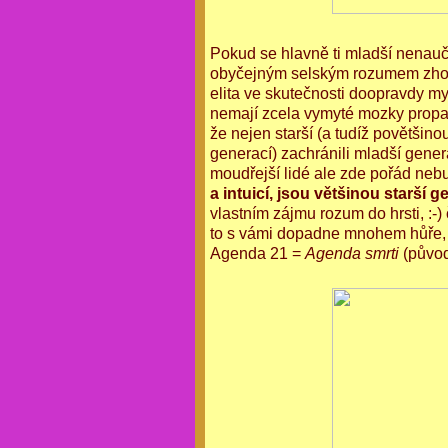
Pokud se hlavně ti mladší nenauč
obyčejným selským rozumem zhodno
elita ve skutečnosti doopravdy mysl
nemají zcela vymyté mozky propag
že nejen starší (a tudíž povětšinou
generací) zachránili mladší gener
moudřejší lidé ale zde pořád ne
a intuicí, jsou většinou starší 
vlastním zájmu rozum do hrsti, :-
to s vámi dopadne mnohem hůře, n
Agenda 21 =
Agenda smrti
(původ