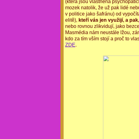
(která jsou vlastněna psychopati
mozek natolik, že už pak lidé ne
v politice jako šafránu) od vypoč
elitě),
kteří vás jen využijí, a 
nebo rovnou zlikvidují, jako bezc
Masmédia nám neustále lžou, zámě
kdo za tím vším stojí a proč to v
ZDE
.