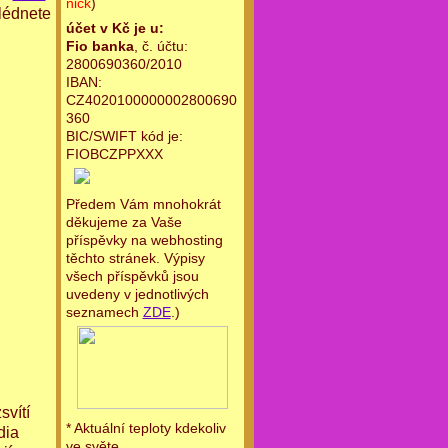
nick
)
lédnete
účet v Kč je u:
Fio banka
, č. účtu:
2800690360/2010
IBAN:
CZ4020100000002800690
360
BIC/SWIFT kód je:
FIOBCZPPXXX
Předem Vám mnohokrát
děkujeme za Vaše
příspěvky na webhosting
těchto stránek. Výpisy
všech příspěvků jsou
uvedeny v jednotlivých
seznamech
ZDE
.)
svítí
* Aktuální teploty kdekoliv
dia
ve světe