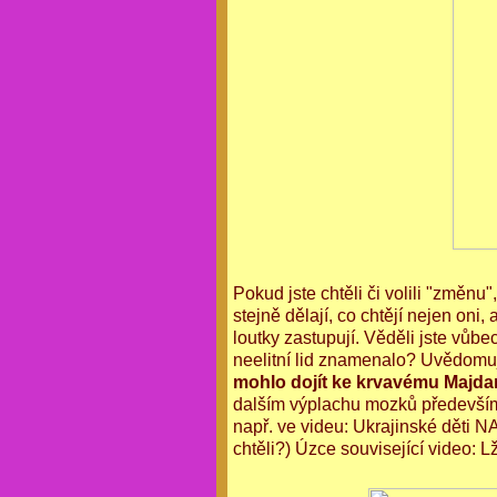
Pokud jste chtěli či volili "změnu"
stejně dělají, co chtějí nejen oni, 
loutky zastupují. Věděli jste vůb
neelitní lid znamenalo? Uvědomuje
mohlo dojít ke krvavému Majda
dalším výplachu mozků především
např. ve videu: Ukrajinské děti
chtěli?) Úzce související video: 