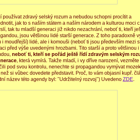
í používat zdravý selský rozum a nebudou schopni procítit a
tit, jak to s naším státem a naším národem a kulturou moci c
í, tak tu mladší generaci již nikdo nezachrání, neboť ti, kteří je
andou, jsou většinou lidé starší generace. Z toho paradoxně v
 i moudřejší) lidé, ale i komouši (neboť ti jsou především mezi s
aci před výše uvedenými hrozbami. Tito starší a proto většinou i
budou,
neboť ti, kteří se pořád ještě řídí zdravým selským r
generace
, která vymírá. Takže mladí, i vy dříve narození, vezměte
) čili pod svou kontrolu, nenechte si propagandou vymývat mozek
ež si vůbec dovedete představit. Proč, to vám objasní kupř. čl
ní název této agendy byl: "Udržitelný rozvoj") Uvedeno
ZDE
.