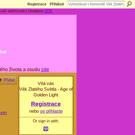
Registrace
Přihlásit
 vaši elektroniku Uvedeno
ZDE
.
t
hat
ého života a osudu
zde
Přidat
Vítá vás
Věk Zlatého Světla - Age of
Golden Light
Registrace
nebo
se přihlaste
šem
Or sign in with: