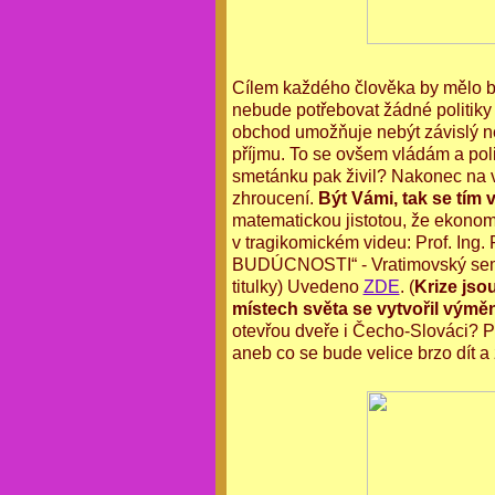
Cílem každého člověka by mělo bý
nebude potřebovat žádné politiky
obchod umožňuje nebýt závislý neje
příjmu. To se ovšem vládám a pol
smetánku pak živil? Nakonec na v
zhroucení.
Být Vámi, tak se tím
matematickou jistotou, že ekonomi
v tragikomickém videu: Prof. 
BUDÚCNOSTI“ - Vratimovský se
titulky) Uvedeno
ZDE
. (
Krize jso
místech světa se vytvořil vým
otevřou dveře i Čecho-Slováci? 
aneb co se bude velice brzo dít 