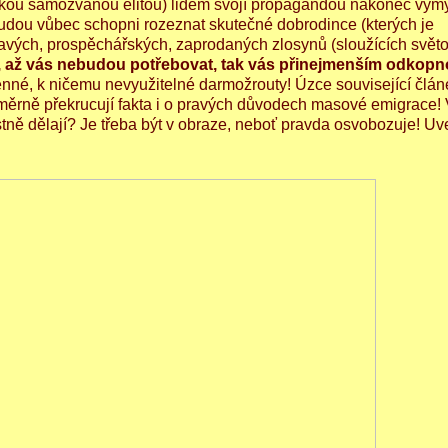
ckou samozvanou elitou) lidem svojí propagandou nakonec vymy
budou vůbec schopni rozeznat skutečné dobrodince (kterých je
ítavých, prospěchářských, zaprodaných zlosynů (sloužících svět
pak, až vás nebudou potřebovat, tak vás přinejmenším odkop
enné, k ničemu nevyužitelné darmožrouty! Úzce související článe
rně překrucují fakta i o pravých důvodech masové emigrace! V
lastně dělají? Je třeba být v obraze, neboť pravda osvobozuje! U