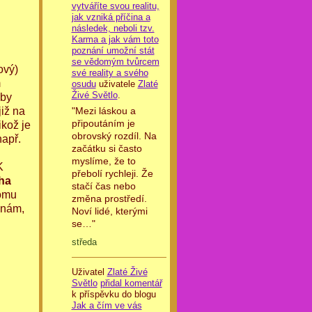
vytváříte svou realitu,
jak vzniká příčina a
následek, neboli tzv.
Karma a jak vám toto
poznání umožní stát
se vědomým tvůrcem
ový)
své reality a svého
m
osudu
uživatele
Zlaté
Živé Světlo
.
oby
iž na
"Mezi láskou a
připoutáním je
likož je
obrovský rozdíl. Na
např.
začátku si často
myslíme, že to
K
přebolí rychleji. Že
ha
stačí čas nebo
tomu
změna prostředí.
ěnám,
Noví lidé, kterými
se…"
středa
Uživatel
Zlaté Živé
Světlo
přidal komentář
k příspěvku do blogu
Jak a čím ve vás