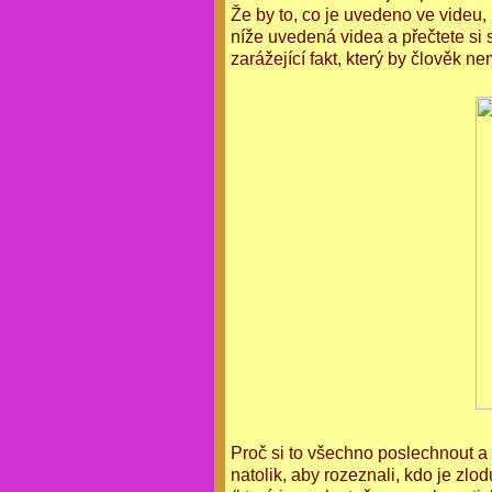
Že by to, co je uvedeno ve videu,
níže uvedená videa a přečtete si 
zarážející fakt, který by člověk n
Proč si to všechno poslechnout a 
natolik, aby rozeznali, kdo je zl