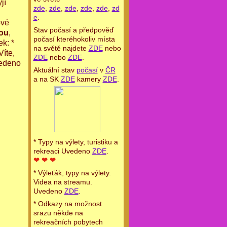
jí
zde
,
zde
,
zde
,
zde
,
zde
,
zd
e
.
ové
Stav počasí a předpověď
nou
,
počasí kteréhokoliv místa
k: *
na světě najdete
ZDE
nebo
íte,
ZDE
nebo
ZDE
.
vedeno
Aktuální stav
počasí
v
ČR
a na SK
ZDE
kamery
ZDE
.
* Typy na výlety, turistiku a
rekreaci Uvedeno
ZDE
.
❤ ❤ ❤
* Výleťák, typy na výlety.
Videa na streamu.
Uvedeno
ZDE
.
* Odkazy na možnost
srazu někde na
rekreačních pobytech