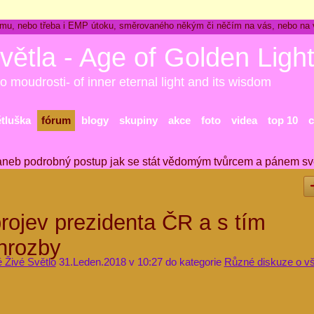
ckému, nebo třeba i EMP útoku, směrovaného někým či něčím na vás, nebo na
větla - Age of Golden Ligh
o moudrosti- of inner eternal light and its wisdom
ětluška
fórum
blogy
skupiny
akce
foto
videa
top 10
c
aneb podrobný postup jak se stát vědomým tvůrcem a pánem sv
rojev prezidenta ČR a s tím
 hrozby
é Živé Světlo
31.Leden.2018 v 10:27 do kategorie
Různé diskuze o v