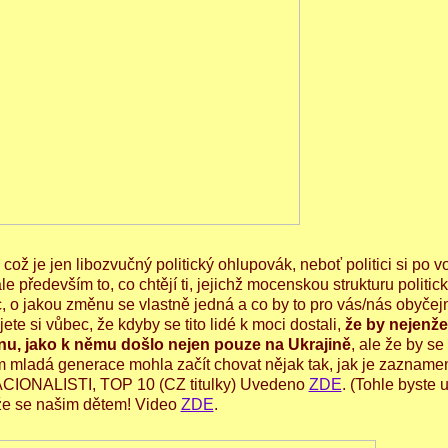
, což je jen libozvučný politický ohlupovák, neboť politici si po 
ale především to, co chtějí ti, jejichž mocenskou strukturu politic
ec, o jakou změnu se vlastně jedná a co by to pro vás/nás obyčej
te si vůbec, že kdyby se tito lidé k moci dostali,
že by nejenže
nu, jako k němu došlo nejen pouze na Ukrajině
, ale že by se
 mladá generace mohla začít chovat nějak tak, jak je zaznam
 NACIONALISTI, TOP 10 (CZ titulky) Uvedeno
ZDE
. (Tohle byste 
Lže se našim dětem! Video
ZDE
.