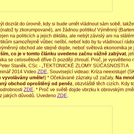
t dozrát do úrovně, kdy si bude umět vládnout sám sobě, takže
 (natož ty zkorumpované), ani žádnou politiku! Výměnný (Barter
n na politicích a jejich diktátu, ale nebýt závislý ani na stálé
itikům samozřejmě vůbec nelíbí, neboť kdo by tu vládnoucí rád
ýměnný obchod ale stejně dojde, neboť světová ekonomika je j
 vším, co je v tomto článku uvedeno začnu vážně zabývat
, je
ka se celosvětově dříve či později zhroutí. Proč, je vysvětleno 
Ing. Peter Staněk, CSc - „TEKTONICKÉ ZLOMY SÚČASNOSTI A
minář 2014 Video
ZDE
. Související videao: Kríza neexistuje! (S
u vyvolávány uměle!
) * Očekávané zázraky už začaly.
Na mno
ěnný obchod oproštěný od peněz
, obzvláště těch cizích. Kdy 
Podrobnosti
ZDE
. * Proč ve světě dojde vbrzku k obrovským zm
a z jakých důvodů. Uvedeno
ZDE
.