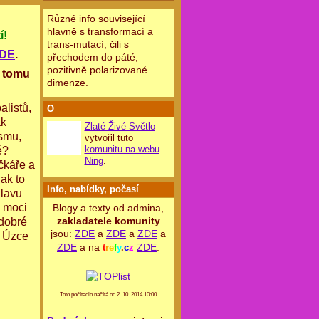
Různé info související
hlavně s transformací a
í!
trans-mutací, čili s
DE
.
přechodem do páté,
pozitivně polarizované
i tomu
dimenze.
alistů,
O
ak
Zlaté Živé Světlo
smu,
vytvořil tuto
komunitu na webu
é?
Ning
.
čkáře a
ak to
Info, nabídky, počasí
hlavu
, moci
Blogy a texty od admina,
zakladatele komunity
 dobré
jsou:
ZDE
a
ZDE
a
ZDE
a
) Úzce
ZDE
a na
ZDE
.
t
r
e
f
y
.
c
z
Toto počítadlo načítá od 2. 10. 2014 10:00