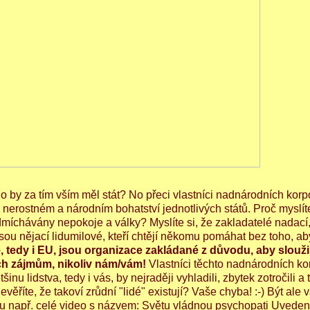
o by za tím vším měl stát? No přeci vlastníci nadnárodních korp
o nerostném a národním bohatství jednotlivých států. Proč myslít
míchávány nepokoje a války? Myslíte si, že zakladatelé nadací,
sou nějací lidumilové, kteří chtějí někomu pomáhat bez toho, ab
 tedy i EU, jsou organizace zakládané z důvodu, aby slouži
ch zájmům, nikoliv nám/vám!
Vlastníci těchto nadnárodních ko
ětšinu lidstva, tedy i vás, by nejraději vyhladili, zbytek zotročili a 
ěříte, že takoví zrůdní "lidé" existují? Vaše chyba! :-) Být ale 
nu např. celé video s názvem: Světu vládnou psychopati Uvede