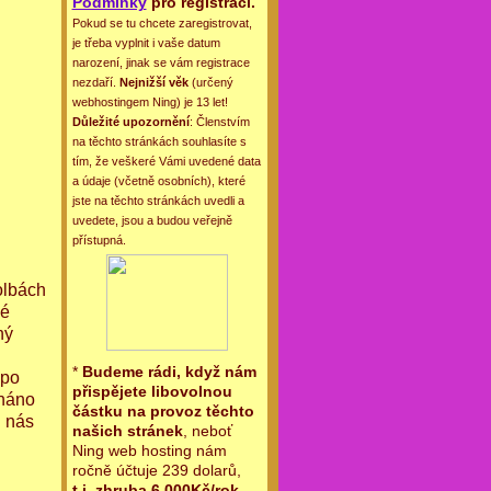
Podmínky
pro registraci.
Pokud se tu chcete zaregistrovat,
je třeba vyplnit i vaše datum
narození, jinak se vám registrace
nezdaří.
Nejnižší věk
(určený
webhostingem Ning) je 13 let!
Důležité upozornění
: Členstvím
na těchto stránkách souhlasíte s
tím, že veškeré Vámi uvedené data
a údaje (včetně osobních), které
jste na těchto stránkách uvedli a
uvedete, jsou a budou veřejně
přístupná.
volbách
ké
ný
*
Budeme rádi, když nám
 po
přispějete libovolnou
enáno
částku na provoz těchto
u nás
našich stránek
, neboť
Ning web hosting nám
ročně účtuje 239 dolarů,
t.j. zhruba 6.000Kč/rok
.