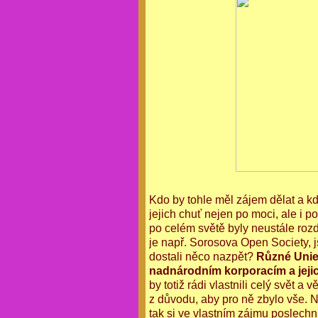
Kdo by tohle měl zájem dělat a kd
jejich chuť nejen po moci, ale i p
po celém světě byly neustále rozd
je např. Sorosova Open Society, j
dostali něco nazpět?
Různé Unie,
nadnárodním korporacím a jeji
by totiž rádi vlastnili celý svět a v
z důvodu, aby pro ně zbylo vše. Nev
tak si ve vlastním zájmu poslech