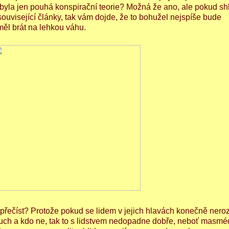
 byla jen pouhá konspirační teorie? Možná že ano, ale pokud sh
související články, tak vám dojde, že to bohužel nejspíše bude
eměl brát na lehkou váhu.
přečíst? Protože pokud se lidem v jejich hlavách konečně neroz
oduch a kdo ne, tak to s lidstvem nedopadne dobře, neboť masmé