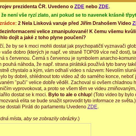
projev prezidenta ČR. Uvedeno o
ZDE
nebo
ZDE
.
 že není vše ryzí zlato, ani pokud se to navenek krásně třpyt
izrádce:
2 Nela Lisková varuje před Jiřím Drahošem Video
Z
a dezinformacemi velice zmanipulované! K čemu všemu kvůl
lo dojít a jaké z toho plyne poučení?
 že by se k moci mohli dostat jak psychopatičtí vyznavači glob
ne vaše dobro (kterých je např. ve straně TOP09 více než dost), t
černá s červenou. Černá s červenou je symbolem anarcho-komuni
 pouhá náhoda, že např. strana pirátská používá tyto barvy tak
astně chystalo a kým, vám odhalí video s názvem: Nevolím sluní
Bylo by dobré, shlédnout toto video až do samého konce, neboť j
vaném "puči" velice dobře věděl. Zachoval si ovšem chladnou 
e ničím vyprovokovat, a proto se všem těm ve videu zmiňovaným
řilo dostat se k moci.
Bylo to ale o chlup
! (Toto video by bylo
ozvaná elita se bude snažit sprovodit tyto informace ze světa.
se dostali Piráti do parlamentu Uvedeno
ZDE
.
ázdná místa, aby se zobrazily obrázky
.)