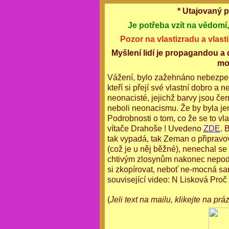
* Utajovaný 
Je potřeba vzít na vědomí,
Pozor na vlastizradu a vlast
Myšlení lidí je propagandou 
moh
Vážení, bylo zažehnáno nebezpečí,
kteří si přejí své vlastní dobro a 
neonacisté, jejichž barvy jsou 
neboli neonacismu. Že by byla jen
Podrobnosti o tom, co že se to vl
vítače Drahoše ! Uvedeno
ZDE
. 
tak vypadá, tak Zeman o připravo
(což je u něj běžné), nenechal s
chtivým zlosynům nakonec nepoda
si zkopírovat, neboť ne-mocná sam
související video:
N Lisková Proč 
(
Jeli text na mailu, klikejte na pr