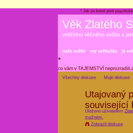
* Jak se bránit proti psychi
Věk Zlatého S
vnitřního věčného světla a jeh
naše světlo
my světlušky
já sv
*
co vám v TAJEMSTVÍ neprozradili,
Všechny diskuse
Moje diskuse
Utajovaný p
související
Uloženo uživatelem
Zlat
možném.
Zobrazit diskuse