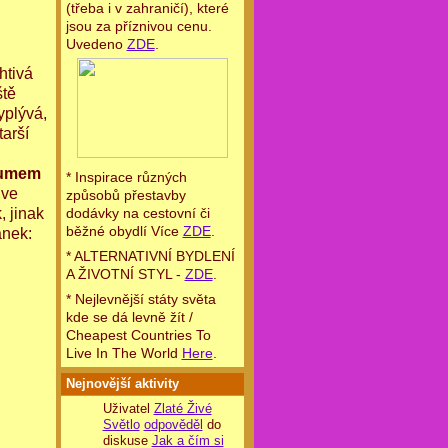
(třeba i v zahraničí), které
jsou za příznivou cenu.
Uvedeno
ZDE
.
htivá
ště
yplývá,
tarší
ozumem
* Inspirace různých
 ve
způsobů přestavby
, jinak
dodávky na cestovní či
běžné obydlí Více
ZDE
.
ánek:
* ALTERNATIVNÍ BYDLENÍ
A ŽIVOTNÍ STYL -
ZDE
.
* Nejlevnější státy světa
kde se dá levně žít /
Cheapest Countries To
Live In The World
Here
.
Nejnovější aktivity
Uživatel
Zlaté Živé
Světlo
odpověděl
do
diskuse
Jak a čím si