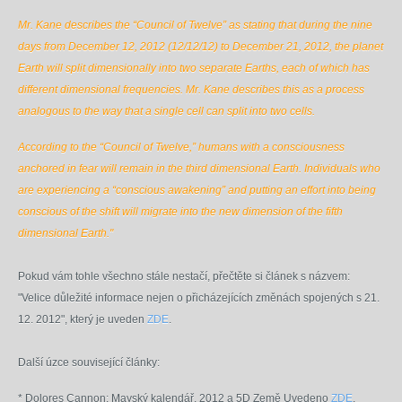
Mr. Kane describes the “Council of Twelve” as stating that during the nine
days from December 12, 2012 (12/12/12) to December 21, 2012, the planet
Earth will split dimensionally into two separate Earths, each of which has
different dimensional frequencies. Mr. Kane describes this as a process
analogous to the way that a single cell can split into two cells.
According to the “Council of Twelve,” humans with a consciousness
anchored in fear will remain in the third dimensional Earth. Individuals who
are experiencing a “conscious awakening” and putting an effort into being
conscious of the shift will migrate into the new dimension of the fifth
dimensional Earth."
Pokud vám tohle všechno stále nestačí, přečtěte si článek s názvem:
"Velice důležité informace nejen o přicházejících změnách spojených s 21.
12. 2012", který je uveden
ZDE
.
Další úzce související články:
* Dolores Cannon: Mayský kalendář, 2012 a 5D Země Uvedeno
ZDE
.