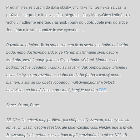
Předtím, než se pustím do další otázky, chci také říci, že někteří z vás již
prožívají integraci, a intenzitu této integrace, lásky Matky/Otce/Jediného s
vrcholy nádherné energie, i jasnost, i pády do údolí. Jděte nyní do srdce
Jediného a to vám pomůže to vše vyrovnat. …
Poznámka admina: Jít do srdce znamen jít do svého osobního nuluvého
bodu, nebo duchovního srdce, ve kterém máte/máme svou osobní
Merkabu, která funguje jako nosič osobního vědomí. Mnohem více
podrobností je uvedeno v článku s názvem: "Jak pomoci sobě, planetě i
ostatním bytostem zažehnout osobní Merkabu (nebo-li tvořivý dvou-
plamen) a stát se tak opět svobodnou multidimenzionální bytostí,
nezávislou na hmotě čase a prostoru", který je uveden
ZDE
.
Steve: Ó ano, Pane.
SB. Vím, že někteří mají problém, jak chápat celý Vzestup, a nemyslím tím
jen jejich vlastní osobní vzestup, ale také vzestup Gaii. Někteří lidé si myslí,
že vzestoupí, ale nehnou se z tohoto trojdimenzionálního místa. Někteří