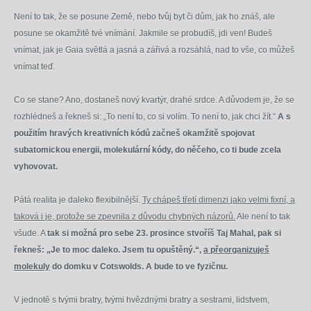
Není to tak, že se posune Země, nebo tvůj byt či dům, jak ho znáš, ale
posune se okamžitě tvé vnímání. Jakmile se probudíš, jdi ven! Budeš
vnímat, jak je Gaia světlá a jasná a zářivá a rozsáhlá, nad to vše, co můžeš
vnímat teď.
Co se stane? Ano, dostaneš nový kvartýr, drahé srdce. A důvodem je, že se
rozhlédneš a řekneš si: „To není to, co si volím. To není to, jak chci žít.“
A s
použitím hravých kreativních kódů začneš okamžitě spojovat
subatomickou energii, molekulární kódy, do něčeho, co ti bude zcela
vyhovovat.
Pátá realita je daleko flexibilnější.
Ty chápeš třetí dimenzi jako velmi fixní, a
taková i je, protože se zpevnila z důvodu chybných názorů.
Ale není to tak
všude. A
tak si možná pro sebe 23. prosince stvoříš Taj Mahal, pak si
řekneš: „Je to moc daleko. Jsem tu opuštěný.“,
a přeorganizuješ
molekuly
do domku v Cotswolds. A bude to ve fyzičnu.
V jednotě s tvými bratry, tvými hvězdnými bratry a sestrami, lidstvem,