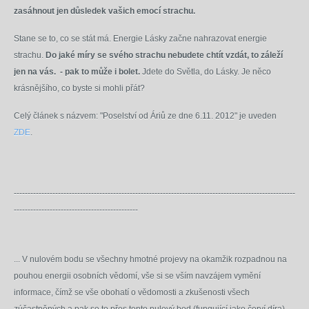
zasáhnout jen důsledek vašich emocí strachu.
Stane se to, co se stát má. Energie Lásky začne nahrazovat energie
strachu.
Do jaké míry se svého strachu nebudete chtít vzdát, to záleží
jen na vás. - pak to může i bolet.
Jdete do Světla, do Lásky. Je něco
krásnějšího, co byste si mohli přát?
Celý článek s názvem: "Poselství od Áriů ze dne 6.11. 2012" je uveden
ZDE
.
------------------------------------------------------------------------------------------------------
---------------------------------------------
... V nulovém bodu se všechny hmotné projevy na okamžik rozpadnou na
pouhou energii osobních vědomí, vše si se vším navzájem vymění
informace, čímž se vše obohatí o vědomosti a zkušenosti všech