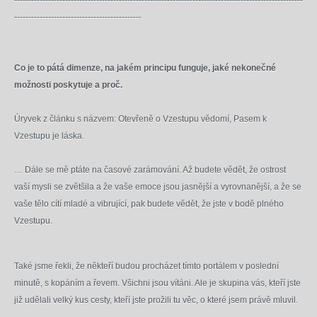
------------------------------------------------------------------------------------------------------
---------------------------------------------
Co je to pátá dimenze, na jakém principu funguje, jaké nekonečné
možnosti poskytuje a proč.
Úryvek z článku s názvem: Otevřeně o Vzestupu vědomí, Pasem k
Vzestupu je láska.
… Dále se mě ptáte na časové zarámování. Až budete vědět, že ostrost
vaší mysli se zvětšila a že vaše emoce jsou jasnější a vyrovnanější, a že se
vaše tělo cítí mladé a vibrující, pak budete vědět, že jste v bodě plného
Vzestupu.
Také jsme řekli, že někteří budou procházet tímto portálem v poslední
minutě, s kopáním a řevem. Všichni jsou vítáni. Ale je skupina vás, kteří jste
již udělali velký kus cesty, kteří jste prožili tu věc, o které jsem právě mluvil.