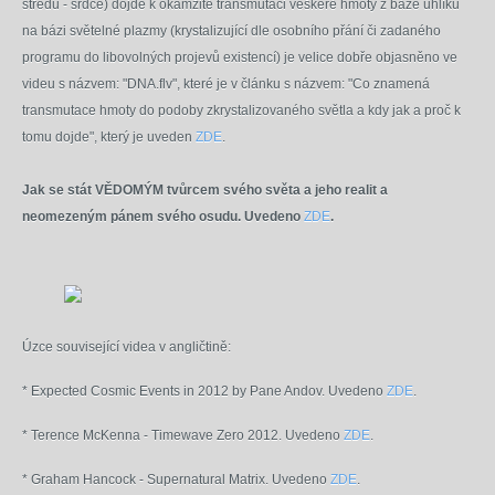
středu - srdce) dojde k okamžité transmutaci veškeré hmoty z báze uhlíku
na bázi světelné plazmy (krystalizující dle osobního přání či zadaného
programu do libovolných projevů existencí) je velice dobře objasněno ve
videu s názvem: "DNA.flv", které je v článku s názvem: "Co znamená
transmutace hmoty do podoby zkrystalizovaného světla a kdy jak a proč k
tomu dojde", který je uveden
ZDE
.
Jak se stát VĚDOMÝM tvůrcem svého světa a jeho realit a
neomezeným pánem svého osudu. Uvedeno
ZDE
.
Úzce související videa v angličtině:
* Expected Cosmic Events in 2012 by Pane Andov. Uvedeno
ZDE
.
* Terence McKenna - Timewave Zero 2012. Uvedeno
ZDE
.
* Graham Hancock - Supernatural Matrix. Uvedeno
ZDE
.