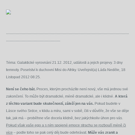
------------------------------------------------------------------------------------------------------
---------------------------------------------
Téma: Galaktické vyrovnání 21.12. 2012, události a jejich projevy. 3 dny
temnoty. Poselství k duchovní Misi do Afriky.
Uveřejnil(a) Láďa
Neděle, 18
Listopad 2012 08:25.
Není se čeho bát.
Proces, kterým procházíte není nový, vše má jednou své
zakončení. To může být dramatické, méně dramatické, ale i klidné.
A která
z těchto variant bude skutečností, záleží jen na vás.
Pokud budete v
Lásce svého Srdce, v klidu a míru, sami v sobě, čili v důvěře, že vše se děje
tak, jak má – proběhne vše docela klidně, bez jakýchkoliv úhon pro vás.
Pokud však vaše ego a s ním spojené emoce strachu se rozbouří méně či
více
– podle toho se pak celý děj bude odehrávat.
Může vás zranit a