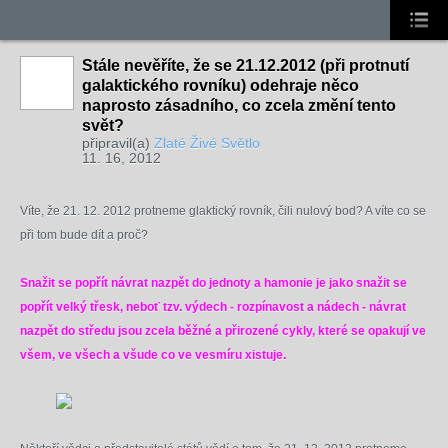
Stále nevěříte, že se 21.12.2012 (při protnutí
galaktického rovníku) odehraje něco
naprosto zásadního, co zcela změní tento
svět?
připravil(a)
Zlaté Živé Světlo
11. 16, 2012
Víte, že 21. 12. 2012 protneme glaktický rovník, čili nulový bod? A víte co se
při tom bude dít a proč?
Snažit se popřít návrat nazpět do jednoty a hamonie je jako snažit se
popřít velký třesk, neboť tzv. výdech - rozpínavost a nádech - návrat
nazpět do středu jsou zcela běžné a přirozené cykly, které se opakují ve
všem, ve všech a všude co ve vesmíru xistuje.