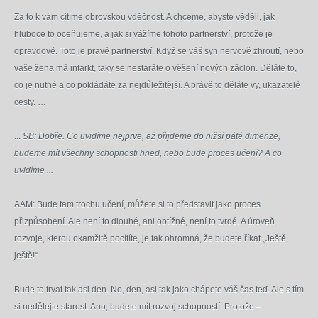
Za to k vám cítíme obrovskou vděčnost. A chceme, abyste věděli, jak
hluboce to oceňujeme, a jak si vážíme tohoto partnerství, protože je
opravdové. Toto je pravé partnerství. Když se váš syn nervově zhroutí, nebo
vaše žena má infarkt, taky se nestaráte o věšení nových záclon. Děláte to,
co je nutné a co pokládáte za nejdůležitější. A právě to děláte vy, ukazatelé
cesty. …
...
SB: Dobře. Co uvidíme nejprve, až přijdeme do nižší páté dimenze,
budeme mít všechny schopnosti hned, nebo bude proces učení? A co
uvidíme ...
AAM: Bude tam trochu učení, můžete si to představit jako proces
přizpůsobení. Ale není to dlouhé, ani obtížné, není to tvrdé. A úroveň
rozvoje, kterou okamžitě pocítíte, je tak ohromná, že budete říkat „Ještě,
ještě!“
Bude to trvat tak asi den. No, den, asi tak jako chápete váš čas teď. Ale s tím
si nedělejte starost. Ano, budete mít rozvoj schopností. Protože –