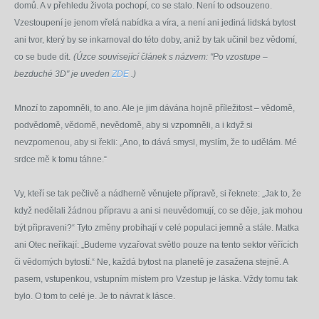
domů. A v přehledu života pochopí, co se stalo. Není to odsouzeno.
Vzestoupení je jenom vřelá nabídka a víra, a není ani jediná lidská bytost
ani tvor, který by se inkarnoval do této doby, aniž by tak učinil bez vědomí,
co se bude dít.
(Úzce související článek s názvem: "Po vzostupe –
bezduché 3D" je uveden
ZDE
.)
Mnozí to zapomněli, to ano. Ale je jim dávána hojně příležitost – vědomě,
podvědomě, vědomě, nevědomě, aby si vzpomněli, a i když si
nevzpomenou, aby si řekli: „Ano, to dává smysl, myslím, že to udělám. Mé
srdce mě k tomu táhne.“
Vy, kteří se tak pečlivě a nádherně věnujete přípravě, si řeknete: „Jak to, že
když nedělali žádnou přípravu a ani si neuvědomují, co se děje, jak mohou
být připraveni?“ Tyto změny probíhají v celé populaci jemně a stále. Matka
ani Otec neříkají: „Budeme vyzařovat světlo pouze na tento sektor věřících
či vědomých bytostí.“ Ne, každá bytost na planetě je zasažena stejně. A
pasem, vstupenkou, vstupním místem pro Vzestup je láska. Vždy tomu tak
bylo. O tom to celé je. Je to návrat k lásce.