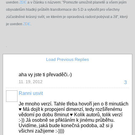
uveden
ZDE
a v článku s názvem: "Pomozte umožnit planetě a všem jejím
obyvatelům hladký průběh transformace do 5.D a vytvořit pro všechny
zúčastněné krásný svět, ve kterém je opravdová radost pobývat a žít", který
je uveden
ZDE
.
.
Load Previous Replies
aha vy jste ti převaděči.-)
11. 19, 2012
3
Ranni usvit
Je mnoho verzí. Tahle třeba hovoří jen o 8 minutách
♥ Má dojít k propojení dimenzí, tedy rozšířenému
vědomí po dobu 8minut ♥ Kolik autorů, tolik verzí
:-)) Já osobně se přikláním k jinému průběhu.
Uvidíme, jaká bude konečná podoba, až si ji
všichni zažijeme :-))))