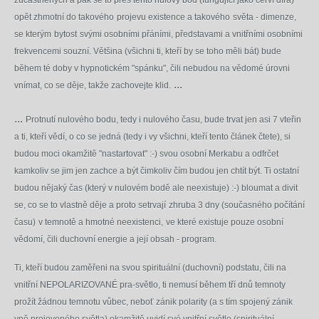
zúčastněných a pak se to přes tento nulový bod (fungující jako červí díra)
opět zhmotní do takového
projevu existence a takového
světa - dimenze,
se kterým
bytost
svými osobními přáními, představami a vnitřními osobními
frekvencemi souzní. Většina (všichni ti, kteří by se toho měli bát) bude
během té doby v hypnotickém "spánku", čili nebudou na vědomé úrovni
...
vnímat, co se děje, takže zachovejte klid.
...
Protnutí nulového bodu, tedy i nulového času, bude trvat jen asi 7 vteřin
a ti, kteří vědí, o co se jedná (tedy i vy všichni, kteří tento článek čtete), si
budou moci okamžitě "nastartovat" :-) svou osobní Merkabu a odfrčet
kamkoliv se jim jen zachce a být čimkoliv čím budou jen chtít být. Ti ostatní
budou nějaký čas (který v nulovém bodě ale neexistuje) :-) bloumat a divit
se, co se to vlastně děje a proto setrvají
zhruba 3 dny (současného počítání
času)
v temnotě a hmotné neexistenci,
ve které existuje pouze osobní
vědomí, čili duchovní energie a její obsah - program.
Ti, kteří budou zaměřeni na svou spirituální (duchovní) podstatu, čili na
vnitřní NEPOLARIZOVANÉ pra-světlo, ti nemusí během tří dnů temnoty
prožít žádnou temnotu vůbec, neboť zánik polarity (a s tím spojený zánik