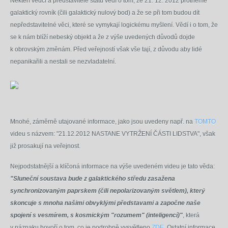
Někteří vědci a představitelé států vědí o tom, že 21. 12. 2012 protneme
galaktický rovník (čili galaktický nulový bod) a že se při tom budou dít
nepředstavitelné věci, které se vymykají logickému myšlení. Vědí i o tom, že
se k nám blíží nebeský objekt a že z výše uvedených důvodů dojde
k obrovským změnám. Před veřejností však vše tají, z důvodu aby lidé
nepanikařili a nestali se nezvladatelní.
Mnohé, záměrně utajované informace, jako jsou uvedeny např. na
TOMTO
videu s názvem: "21.12.2012 NASTANE VYTRŽENÍ ČÁSTI LIDSTVA", však
již prosakují na veřejnost.
Nejpodstatnější a klíčoná informace na výše uvedeném videu je tato věda:
"Sluneční soustava bude z galaktického středu zasažena
synchronizovaným paprskem (čili nepolarizovaným světlem), který
skoncuje s mnoha našimi obvyklými představami a započne naše
spojení s vesmírem, s kosmickým "rozumem" (inteligencí)"
, která
v náznaku hovoří o tom, co je podrobně vysvětleno
ZDE
. Ostatní informace