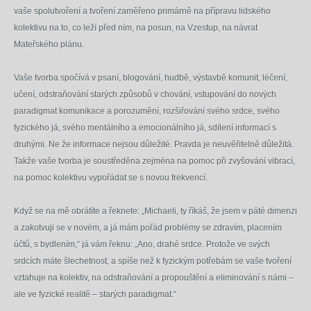
vaše spolutvoření a tvoření zaměřeno primárně na přípravu lidského
kolektivu na to, co leží před ním, na posun, na Vzestup, na návrat
Mateřského plánu.
Vaše tvorba spočívá v psaní, blogování, hudbě, výstavbě komunit, léčení,
učení, odstraňování starých způsobů v chování, vstupování do nových
paradigmat komunikace a porozumění, rozšiřování svého srdce, svého
fyzického já, svého mentálního a emocionálního já, sdílení informací s
druhými. Ne že informace nejsou důležité. Pravda je neuvěřitelně důležitá.
Takže vaše tvorba je soustředěna zejména na pomoc při zvyšování vibrací,
na pomoc kolektivu vypořádat se s novou frekvencí.
Když se na mě obrátíte a řeknete: „Michaeli, ty říkáš, že jsem v páté dimenzi
a zakotvuji se v novém, a já mám pořád problémy se zdravím, placením
účtů, s bydlením,“ já vám řeknu: „Ano, drahé srdce. Protože ve svých
srdcích máte šlechetnost, a spíše než k fyzickým potřebám se vaše tvoření
vztahuje na kolektiv, na odstraňování a propouštění a eliminování s námi –
ale ve fyzické realitě – starých paradigmat.“