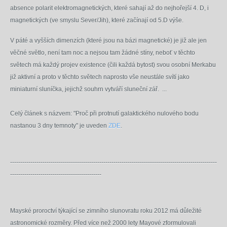
absence polarit elektromagnetických, které sahají až do nejhořejší 4. D, i
magnetických (ve smyslu Sever/Jih), které začínají od 5.D výše.
V páté a vyšších dimenzích (které jsou na bázi magnetické) je již ale jen
věčné světlo, není tam noc a nejsou tam žádné stíny, neboť v těchto
světech má každý projev existence (čili každá bytost) svou osobní Merkabu
již aktivní a proto v těchto světech naprosto vše neustále svítí jako
miniaturní sluníčka, jejichž souhrn vytváří sluneční zář.
...
Celý článek s názvem: "Proč při protnutí galaktického nulového bodu
nastanou 3 dny temnoty" je uveden
ZDE
.
------------------------------------------------------------------------------------------------------
---------------------------------------------
Mayské proroctví týkající se zimního slunovratu roku 2012 má důležité
astronomické rozměry. Před více než 2000 lety Mayové zformulovali