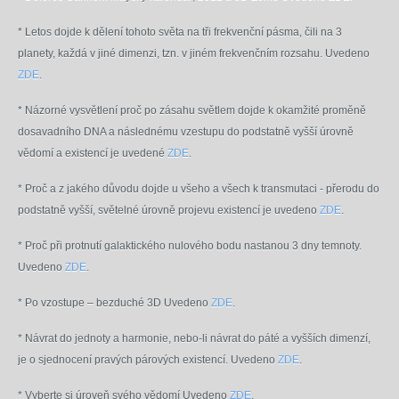
* Letos dojde k dělení tohoto světa na tři frekvenční pásma, čili na 3
planety, každá v jiné dimenzi, tzn. v jiném frekvenčním rozsahu. Uvedeno
ZDE
.
* Názorné vysvětlení proč po zásahu světlem dojde k okamžité proměně
dosavadního DNA a následnému vzestupu do podstatně vyšší úrovně
vědomí a existencí je uvedené
ZDE
.
* Proč a z jakého důvodu dojde u všeho a všech k transmutaci - přerodu do
podstatně vyšší, světelné úrovně projevu existencí je uvedeno
ZDE
.
* Proč při protnutí galaktického nulového bodu nastanou 3 dny temnoty.
Uvedeno
ZDE
.
* Po vzostupe – bezduché 3D Uvedeno
ZDE
.
* Návrat do jednoty a harmonie, nebo-li návrat do páté a vyšších dimenzí,
je o sjednocení pravých párových existencí. Uvedeno
ZDE
.
* Vyberte si úroveň svého vědomí Uvedeno
ZDE
.