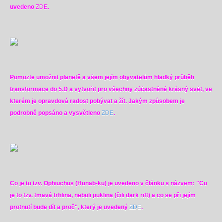
uvedeno
ZDE
.
Pomozte umožnit planetě a všem jejím obyvatelům hladký průběh
transformace do 5.D a vytvořit pro všechny zúčastněné krásný svět, ve
kterém je opravdová radost pobývat a žít. Jakým způsobem je
podrobně popsáno a vysvětleno
ZDE
.
Co je to tzv. Ophiuchus
(Hunab-ku)
je uvedeno v článku s názvem: "Co
je to tzv. tmavá trhlina, neboli puklina (čili dark rift) a co se při jejím
protnutí bude dít a proč", který je uvedený
ZDE
.