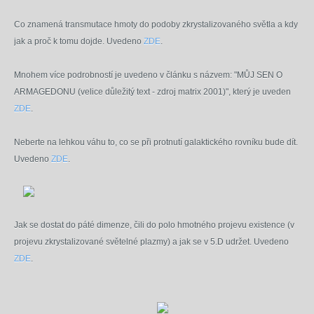
Co znamená transmutace hmoty do podoby zkrystalizovaného světla a kdy
jak a proč k tomu dojde. Uvedeno
ZDE
.
Mnohem více podrobností je uvedeno v článku s názvem: "MŮJ SEN O
ARMAGEDONU (velice důležitý text - zdroj matrix 2001)", který je uveden
ZDE
.
Neberte na lehkou váhu to, co se při protnutí galaktického rovníku bude dít.
Uvedeno
ZDE
.
Jak se dostat do páté dimenze, čili do polo hmotného projevu existence (v
projevu zkrystalizované světelné plazmy) a jak se v 5.D udržet. Uvedeno
ZDE
.