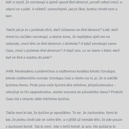
lidé si myslí, že vzestoupí a úplně opustí třetí dimenzi, prostě odtud zmizí, a
objeví se v páté. A někteří, samozřejmě, jak jsi říkal, budou chodit sem a
tam.
Takže jak je to z pohledu těch, kteří zůstanou ve třetí dimenzi? Lidé, kteří
hned na začátku vzestoupí, a dejme tomu, že nepřijdou zpět ani na
sekundu, zmizí těm ze třetí dimenze z dohledu? A když vzestoupí sama
Gaia, zmizí z pohledu třetí dimenze? A když ano, co se stane s lidmi, kteří
byli ve třetí a nejdou do páté?
AAM. Neobvyklou a jedinečnou a nádhernou kvalitou tohoto Vzestupu,
tohoto nádherného rozvoje Vzestupu Gaii a všeho na ní, je, že si udržíte
fyzickou formu. Proto jsou vaše fyzická těla měněna, přizpůsobována –
odvažuji se říci upgradována, anebo vracena do původního stavu? Protože
Gaia má v úmyslu stále mít formu fyzična.
Takže není to tak, že fyzično je opouštěno. To ne. Je zachováno. Není to
tak, že jednu chvíli jste ve svém těle, a v příští už nemáte tělo, že jste pouze
v duchovní formě. Tak to není. Jste v lehčí formě, to ano. Ale pořád je to