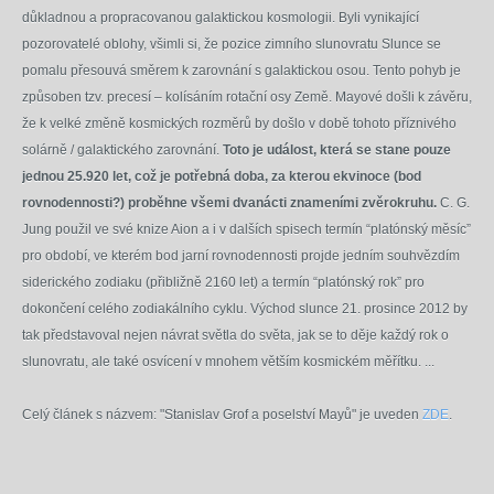
důkladnou a propracovanou galaktickou kosmologii. Byli vynikající
pozorovatelé oblohy, všimli si, že pozice zimního slunovratu Slunce se
pomalu přesouvá směrem k zarovnání s galaktickou osou. Tento pohyb je
způsoben tzv. precesí – kolísáním rotační osy Země. Mayové došli k závěru,
že k velké změně kosmických rozměrů by došlo v době tohoto příznivého
solárně / galaktického zarovnání.
Toto je událost, která se stane pouze
jednou 25.920 let, což je potřebná doba, za kterou ekvinoce (bod
rovnodennosti?) proběhne všemi dvanácti znameními zvěrokruhu.
C. G.
Jung použil ve své knize Aion a i v dalších spisech termín “platónský měsíc”
pro období, ve kterém bod jarní rovnodennosti projde jedním souhvězdím
siderického zodiaku (přibližně 2160 let) a termín “platónský rok” pro
dokončení celého zodiakálního cyklu. Východ slunce 21. prosince 2012 by
tak představoval nejen návrat světla do světa, jak se to děje každý rok o
slunovratu, ale také osvícení v mnohem větším kosmickém měřítku. ...
Celý článek s názvem: "Stanislav Grof a poselství Mayů" je uveden
ZDE
.