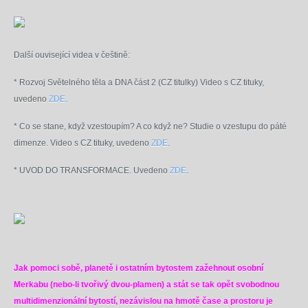
Další ouvisející videa v češtině:
* Rozvoj Světelného těla a DNA část 2 (CZ titulky)
Video s CZ tituky,
uvedeno
ZDE
.
* Co se stane, když vzestoupím? A co když ne? Studie o vzestupu do páté
dimenze. Video s CZ tituky, uvedeno
ZDE
.
* UVOD DO TRANSFORMACE. Uvedeno
ZDE
.
Jak pomoci sobě, planetě i ostatním bytostem zažehnout osobní
Merkabu (nebo-li tvořivý dvou-plamen) a stát se tak opět svobodnou
multidimenzionální bytostí, nezávislou na hmotě čase a prostoru je