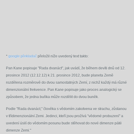
*
google překladač
přeložil níže uvedený text takto:
Pan Kane popisuje "Rada dvanáct", jak uvádí, že během devíti dnů od 12.
prosince 2012 (12.12.12) k 21. prosince 2012, bude planeta Země
rozdělena rozměrově do dvou samostatných Zemí, z nichž každý má různé
dimenzionální frekvence. Pan Kane popisuje jako proces analogický se
způsobem, že jedna buňka může rozdělit do dvou buněk.
Podle "Rada dvanáct," člověka s vědomím zakotvena ve strachu, zůstanou
v třídimenzionální Zemi. Jedinci, kteří jsou prožívá "vědomé probuzení" a
uvedení úsilí do vědomím posunu bude stěhovat do nové dimenze páté
dimenze Zemi."