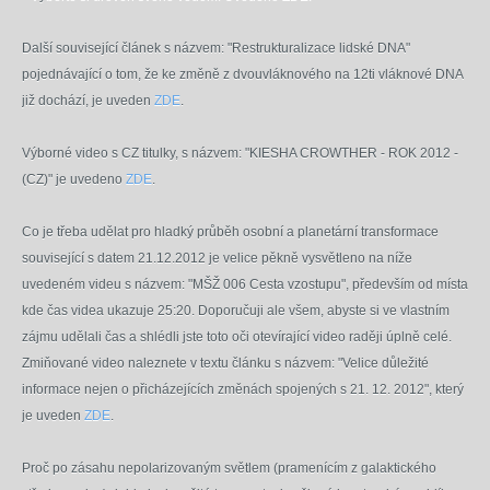
Další související článek s názvem: "Restrukturalizace lidské DNA"
pojednávající o tom, že ke změně z dvouvláknového na 12ti vláknové DNA
již dochází, je uveden
ZDE
.
Výborné
video s CZ titulky, s názvem: "KIESHA CROWTHER - ROK 2012 -
(CZ)" je uvedeno
ZDE
.
Co je třeba udělat pro hladký průběh osobní a planetární transformace
související s datem 21.12.2012 je velice pěkně vysvětleno na níže
uvedeném videu s názvem: "MŠŽ 006 Cesta vzostupu", především od místa
kde čas videa ukazuje 25:20. Doporučuji ale všem, abyste si
ve vlastním
zájmu
udělali čas a
shlédli
jste
toto o
či otevírající video raději úplně celé.
Zmiňované video naleznete v textu článku s názvem: "Velice důležité
informace nejen o přicházejících změnách spojených s 21. 12. 2012", který
je uveden
ZDE
.
Proč po zásahu nepolarizovaným světlem (pramenícím z galaktického