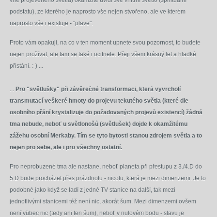
vně projeveného světla) okamžitě uvidí své vnitřní světlo (spirituální
podstatu), ze kterého je naprosto vše nejen stvořeno, ale ve kterém
naprosto vše i existuje - "plave".
Proto vám opakuji, na co v ten moment upnete svou pozornost, to budete
nejen prožívat, ale tam se také i ocitnete. Přeji všem krásný let a hladké
přistání. :-) ...
...
Pro "světlušky" při závěrečné transformaci, která vyvrcholí
transmutací veškeré hmoty do projevu tekutého světla (které dle
osobního přání krystalizuje do požadovaných projevů existencí) žádná
tma nebude, neboť u světlonošů (světlušek) dojde k okamžitému
zážehu osobní Merkaby. Tím se tyto bytosti stanou zdrojem světla a to
nejen pro sebe, ale i pro všechny ostatní.
Pro neprobuzené tma ale nastane, neboť planeta při přestupu z 3./4.D do
5.D bude procházet přes prázdnotu - nicotu, která je mezi dimenzemi. Je to
podobné jako když se ladí z jedné TV stanice na další, tak mezi
jednotlivými stanicemi též není nic, akorát šum. Mezi dimenzemi ovšem
není vůbec nic (tedy ani ten šum), neboť v nulovém bodu - stavu je