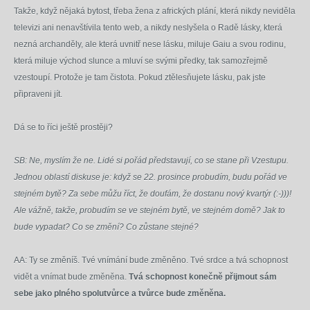
Takže, když nějaká bytost, třeba žena z afrických plání, která nikdy neviděla
televizi ani nenavštívila tento web, a nikdy neslyšela o Radě lásky, která
nezná archanděly, ale která uvnitř nese lásku, miluje Gaiu a svou rodinu,
která miluje východ slunce a mluví se svými předky, tak samozřejmě
vzestoupí. Protože je tam čistota. Pokud ztělesňujete lásku, pak jste
připraveni jít.
Dá se to říci ještě prostěji?
SB: Ne, myslím že ne. Lidé si pořád představují, co se stane při Vzestupu.
Jednou oblastí diskuse je: když se 22. prosince probudím, budu pořád ve
stejném bytě? Za sebe můžu říct, že doufám, že dostanu nový kvartýr (:-)))!
Ale vážně, takže, probudím se ve stejném bytě, ve stejném domě? Jak to
bude vypadat? Co se změní? Co zůstane stejné?
AA: Ty se změníš. Tvé vnímání bude změněno. Tvé srdce a tvá schopnost
vidět a vnímat bude změněna.
Tvá schopnost konečně přijmout sám
sebe jako plného spolutvůrce a tvůrce bude změněna.