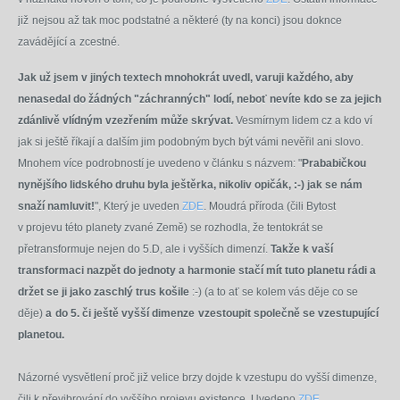
již
nejsou až tak moc podstatné a některé (ty na konci) jsou doknce
zavádějící a
zcestné.
Jak už jsem v jiných textech mnohokrát uvedl, varuji každého, aby
nenasedal do žádných "záchranných" lodí, neboť nevíte kdo se za jejich
zdánlivě vlídným vzezřením může skrývat.
Vesmírnym lidem cz a kdo ví
jak si ještě říkají a dalším jim podobným bych být vámi nevěřil ani slovo.
Mnohem více podrobností je uvedeno v článku s názvem: "
Prababičkou
nynějšího lidského druhu byla ještěrka, nikoliv opičák, :-) jak se nám
snaží namluvit!
", Který je uveden
ZDE
. Moudrá příroda (čili Bytost
v projevu této planety zvané Země) se rozhodla, že tentokrát se
přetransformuje nejen do 5.D, ale i vyšších dimenzí.
Takže k vaší
transformaci nazpět do jednoty a harmonie stačí mít tuto planetu rádi a
držet se ji jako zaschlý trus košile
:-) (a to ať se kolem vás děje co se
děje)
a
do 5. či ještě vyšší dimenze
vzestoupit společně se vzestupující
planetou.
Názorné vysvětlení proč již velice brzy dojde k vzestupu do vyšší dimenze,
čili k převibrování do vyššího projevu existence. Uvedeno
ZDE
.