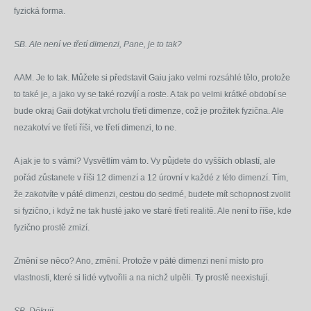
fyzická forma.
SB. Ale není ve třetí dimenzi, Pane, je to tak?
AAM. Je to tak. Můžete si představit Gaiu jako velmi rozsáhlé tělo, protože
to také je, a jako vy se také rozvíjí a roste. A tak po velmi krátké období se
bude okraj Gaii dotýkat vrcholu třetí dimenze, což je prožitek fyzična. Ale
nezakotví ve třetí říši, ve třetí dimenzi, to ne.
A jak je to s vámi? Vysvětlím vám to. Vy půjdete do vyšších oblastí, ale
pořád zůstanete v říši 12 dimenzí a 12 úrovní v každé z této dimenzí. Tím,
že zakotvíte v páté dimenzi, cestou do sedmé, budete mít schopnost zvolit
si fyzično, i když ne tak husté jako ve staré třetí realitě. Ale není to říše, kde
fyzično prostě zmizí.
Změní se něco? Ano, změní. Protože v páté dimenzi není místo pro
vlastnosti, které si lidé vytvořili a na nichž ulpěli. Ty prostě neexistují.