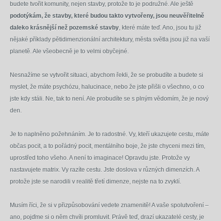
budete tvořit komunity, nejen stavby, protože to je podružné. Ale ještě
podotýkám, že stavby, které budou takto vytvořeny, jsou neuvěřitelně
daleko krásnější než pozemské stavby
, které máte teď. Ano, jsou tu již
nějaké příklady pětidimenzionální architektury, města světla jsou již na vaší
planetě. Ale všeobecně je to velmi obyčejné.
Nesnažíme se vytvořit situaci, abychom řekli, že se probudíte a budete si
myslet, že máte psychózu, halucinace, nebo že jste přišli o všechno, o co
jste kdy stáli. Ne, tak to není. Ale probudíte se s plným vědomím, že je nový
den.
Je to naplněno požehnáním. Je to radostné. Vy, kteří ukazujete cestu, máte
občas pocit, a to pořádný pocit, mentálního boje, že jste chyceni mezi tím,
uprostřed toho všeho. A není to imaginace! Opravdu jste. Protože vy
nastavujete matrix. Vy razíte cestu. Jste doslova v různých dimenzích. A
protože jste se narodili v realitě třetí dimenze, nejste na to zvyklí.
Musím říci, že si v přizpůsobování vedete znamenitě! A vaše spolutvoření –
ano, pojďme si o něm chvíli promluvit. Právě teď, drazí ukazatelé cesty, je