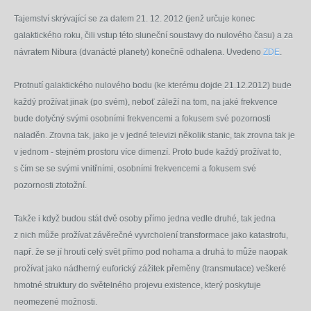
Tajemství skrývající se za datem 21. 12. 2012 (jenž určuje konec
galaktického roku, čili vstup této sluneční soustavy do nulového času) a za
návratem Nibura (dvanácté planety) konečně odhalena. Uvedeno
ZDE
.
Protnutí galaktického nulového bodu (ke kterému dojde 21.12.2012) bude
každý prožívat jinak (po svém), neboť záleží na tom, na jaké frekvence
bude dotyčný svými osobními frekvencemi a fokusem své pozornosti
naladěn. Zrovna tak, jako je v jedné televizi několik stanic, tak zrovna tak je
v jednom - stejném prostoru více dimenzí. Proto bude každý prožívat to,
s čím se se svými vnitřními, osobními frekvencemi a fokusem své
pozornosti ztotožní.
Takže i když budou stát dvě osoby přímo jedna vedle druhé, tak jedna
z nich může prožívat závěrečné vyvrcholení transformace jako katastrofu,
např. že se jí hroutí celý svět přímo pod nohama a druhá to může naopak
prožívat jako nádherný euforický zážitek přeměny (transmutace) veškeré
hmotné struktury do světelného projevu existence, který poskytuje
neomezené možnosti.