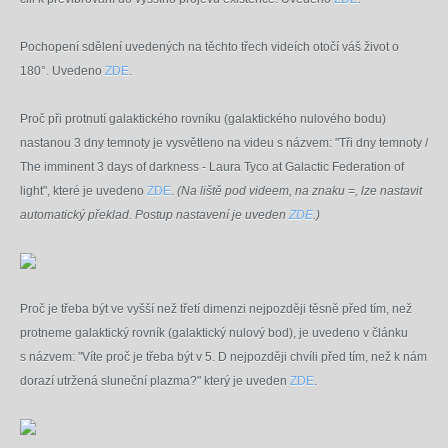
Pochopení sdělení uvedených na těchto třech videích otočí váš život o
180°. Uvedeno
ZDE
.
Proč při protnutí galaktického rovníku (galaktického nulového bodu)
nastanou 3 dny temnoty je vysvětleno na videu s názvem: "Tři dny temnoty /
The imminent 3 days of darkness - Laura Tyco at Galactic Federation of
light", které je uvedeno
ZDE
.
(Na liště pod videem, na znaku =, lze nastavit
automatický překlad. Postup nastavení je uveden
ZDE
.)
Proč je třeba být ve vyšší než třetí dimenzi nejpozději těsně před tím, než
protneme galaktický rovník (galaktický nulový bod), je uvedeno v článku
s názvem: "Víte proč je třeba být v 5. D nejpozději chvíli před tím, než k nám
dorazí utržená sluneční plazma?" který je uveden
ZDE
.