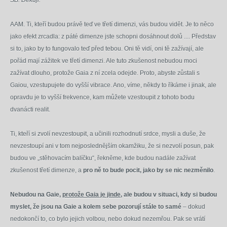
SB. Děkuji.
AAM. Ti, kteří budou právě teď ve třetí dimenzi, vás budou vidět. Je to něco
jako efekt zrcadla: z páté dimenze jste schopni dosáhnout dolů .... Představ
si to, jako by to fungovalo teď před tebou. Oni tě vidí, oni tě zažívají, ale
pořád mají zážitek ve třetí dimenzi. Ale tuto zkušenost nebudou moci
zažívat dlouho, protože Gaia z ní zcela odejde. Proto, abyste zůstali s
Gaiou, vzestupujete do vyšší vibrace. Ano, víme, někdy to říkáme i jinak, ale
opravdu je to vyšší frekvence, kam můžete vzestoupit z tohoto bodu
dvanácti realit.
Ti, kteří si zvolí nevzestoupit, a učinili rozhodnutí srdce, mysli a duše, že
nevzestoupí ani v tom nejposlednějším okamžiku, že si nezvolí posun, pak
budou ve „stěhovacím balíčku“, řekněme, kde budou nadále zažívat
zkušenost třetí dimenze, a
pro ně to bude pocit, jako by se nic nezměnilo
.
Nebudou na Gaie,
protože Gaia je jinde
, ale budou v situaci, kdy si budou
myslet, že jsou na Gaie a kolem sebe pozorují stále to samé
– dokud
nedokončí to, co bylo jejich volbou, nebo dokud nezemřou. Pak se vrátí