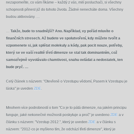
nezapomeňte, co vám říkáme – každý z vás, milí posluchači, si všechny
schopnosti přinesl již do tohoto života. Žádné nenecháte doma. Všechny
budou aktivovány. …
…
Takže, bude to snadnější? Ano. Například, vy pořád mluvíte o
finančních stresech. Až budete ve spolutvoření, kdy můžete tvořit a
vzpomenete si, jak splétat molekuly a kódy, pak pocit nouze, potřeby,
který se ve vaší realitě třetí dimenze se stal tak dominantním, což
samozřejmě vyvolávalo chamtivost, snahu ovládat a nedostatek, ten
bude pryč.
…
Celý článek s názvem: "Otevřeně o Vzestupu vědomí, Pasem k Vzestupu je
láska" je uveden
ZDE
.
Mnohem více podrobností o tom "Co je to pátá dimenze, na jakém principu
funguje, jaké nekonečné možnosti poskytuje a proč" je uvedeno
ZDE
a v
článku s názvem: "Vzestup 2012.", který je uveden
ZDE
a v článku s
názvem: "2012-co je myšleno tím, že odchází třetí dimenze", který je