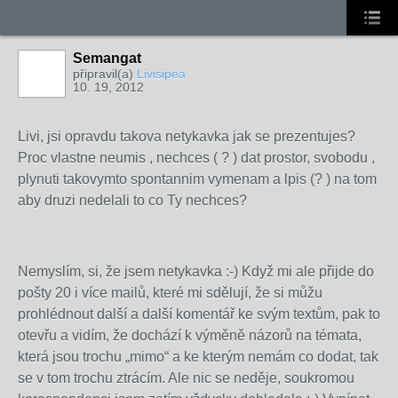
Semangat
připravil(a)
Livisipea
10. 19, 2012
Livi, jsi opravdu takova netykavka jak se prezentujes?
Proc vlastne neumis , nechces ( ? ) dat prostor, svobodu ,
plynuti takovymto spontannim vymenam a lpis (? ) na tom
aby druzi nedelali to co Ty nechces?
Nemyslím, si, že jsem netykavka :-) Když mi ale přijde do
pošty 20 i více mailů, které mi sdělují, že si můžu
prohlédnout další a další komentář ke svým textům, pak to
otevřu a vidím, že dochází k výměně názorů na témata,
která jsou trochu „mimo“ a ke kterým nemám co dodat, tak
se v tom trochu ztrácím. Ale nic se neděje, soukromou