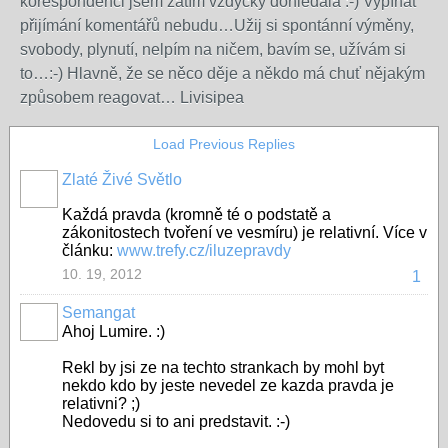
korespondenci jsem zatím vždycky dohledala :-) Vypínat
přijímání komentářů nebudu…Užij si spontánní výměny,
svobody, plynutí, nelpím na ničem, bavím se, užívám si
to…:-) Hlavně, že se něco děje a někdo má chuť nějakým
způsobem reagovat… Livisipea
Load Previous Replies
Zlaté Živé Světlo
Každá pravda (kromně té o podstatě a
zákonitostech tvoření ve vesmíru) je relativní. Více v
článku:
www.trefy.cz/iluzepravdy
10. 19, 2012
1
Semangat
Ahoj Lumire. :)
Rekl by jsi ze na techto strankach by mohl byt
nekdo kdo by jeste nevedel ze kazda pravda je
relativni? ;)
Nedovedu si to ani predstavit. :-)