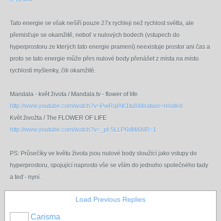
Tato energie se však nešíří pouze 27x rychleji než rychlost světla, ale
přemisťuje se okamžitě, neboť v nulových bodech (vstupech do
hyperprostoru ze kterých tato energie pramení) neexistuje prostor ani čas a
proto se tato energie může přes nulové body přenášet z místa na místo
rychlostí myšlenky, čili okamžitě.
Mandala - květ života / Mandala.tv - flower of life
http://www.youtube.com/watch?v=PwRqIAK1tu8&feature=related
Květ živožta / The FLOWER OF LIFE
http://www.youtube.com/watch?v=_pt-5LLP6dM&NR=1
PS: Průsečíky ve květu života jsou nulové body sloužící jako vstupy do
hyperprostoru, spojující naprosto vše se vším do jednoho společného tady
a teď - nyní.
Load Previous Replies
Carisma