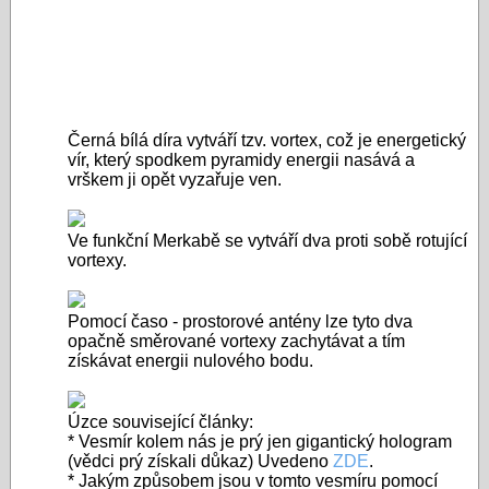
Černá bílá díra vytváří tzv. vortex, což je energetický
vír, který spodkem pyramidy energii nasává a
vrškem ji opět vyzařuje ven.
Ve funkční Merkabě se vytváří dva proti sobě rotující
vortexy.
Pomocí časo - prostorové antény lze tyto dva
opačně směrované vortexy zachytávat a tím
získávat energii nulového bodu.
Úzce související články:
* Vesmír kolem nás je prý jen gigantický hologram
(vědci prý získali důkaz) Uvedeno
ZDE
.
* Jakým způsobem jsou v tomto vesmíru pomocí