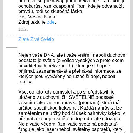
proto, že se poznávají podle frekvence. Tam, kde je
ochota růst, vzniká spojení. Tam, kde je odvaha žít
pravdu, rodí se skutečná láska.
Petr Věštec Kartář
Zdroj textu je
zde
.
10.2.
Zlaté Živé Světlo
.
Nejen vaše DNA, ale i vaše vnitřní, neboli duchovní
podstata je světlo (o velice vysokých a proto okem
neviditelných frekvencích), které je schopné
přijímat, zaznamenávat a přehrávat informace, ze
kterých jsou vytvářeny nejrůznější děje, neboli
reality.
Vše, co kdo kdy pomyslel a co si představil, je
uloženo v duchovní, čili SVÉTELNÉ podstatě
vesmíru jako videonahrávka (program), která má
určitou specifickou frekvenci. Každá nahrávka lze
zaměřením na určitý bod či úsek nahrávky kdykoliv
přehrát a to nejen směrem dopředu, ale i dozadu.
No a vaše vědomí (tzn. vaše světelná podstata)
funguje jako laser (neboli světelný paprsek), který