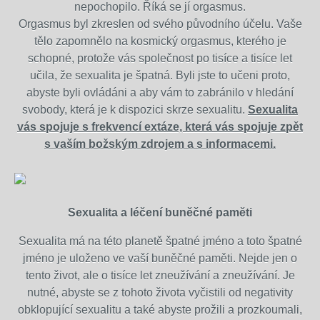
nepochopilo. Říká se jí orgasmus.
Orgasmus byl zkreslen od svého původního účelu. Vaše
tělo zapomnělo na kosmický orgasmus, kterého je
schopné, protože vás společnost po tisíce a tisíce let
učila, že sexualita je špatná. Byli jste to učeni proto,
abyste byli ovládáni a aby vám to zabránilo v hledání
svobody, která je k dispozici skrze sexualitu.
Sexualita
vás spojuje s frekvencí extáze, která vás spojuje zpět
s vaším božským zdrojem a s informacemi.
Sexualita a léčení buněčné paměti
Sexualita má na této planetě špatné jméno a toto špatné
jméno je uloženo ve vaší buněčné paměti. Nejde jen o
tento život, ale o tisíce let zneužívání a zneužívání. Je
nutné, abyste se z tohoto života vyčistili od negativity
obklopující sexualitu a také abyste prožili a prozkoumali,