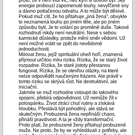
proto, že v něm vidí víc, než kým si dovolil být. Její
energie probouzí zapomenuté touhy, nevyřčené sny
a dávno potlačenou odvahu. A to může být děsivé.
Pokud muž cítí, že ho přitahuje „jiná žena“, obvykle
to neznamená touhu po jiném těle, ale po jiném
způsobu bytí. Je to volání po proměně duše. Takové
rozhodnutí nikdy není neutrální. Nese s sebou
karmické důsledky, protože mění směr vědomí. Už
není možné vrátit se zpět do nevědomé
jednoduchosti.
Milovat ženu, jejíž spirituální oheň hoří, znamená
přijmout určitou míru rizika. Rizika, že se starý život
rozpadne. Rizika, že staré jistoty přestanou
fungovat. Rizika, že se otevřou otázky, na které
nelze odpovědět naučenými frázemi. Ale právě v
tomto riziku se skrývá růst. Ne destruktivní, ale
iniciační.
Jakmile se muž rozhodne vstoupit do takového
spojení, přebírá odpovědnost. Už nemůže žít v
polospánku. Život ztrácí chuť rutiny a získává
hloubku. Přestává být pohodlný, ale stává se
skutečným. Probuzená žena nepřináší chaos,
přináší pravdivost. A ta je vždy transformační.
Proto platí, že probuzené ženy přitahují probuzené
muže. Ne proto, že by se vyhledávali z potřeby, ale