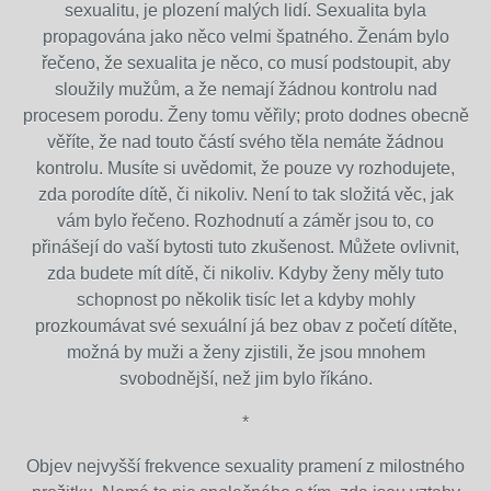
sexualitu, je plození malých lidí. Sexualita byla
propagována jako něco velmi špatného. Ženám bylo
řečeno, že sexualita je něco, co musí podstoupit, aby
sloužily mužům, a že nemají žádnou kontrolu nad
procesem porodu. Ženy tomu věřily; proto dodnes obecně
věříte, že nad touto částí svého těla nemáte žádnou
kontrolu. Musíte si uvědomit, že pouze vy rozhodujete,
zda porodíte dítě, či nikoliv. Není to tak složitá věc, jak
vám bylo řečeno. Rozhodnutí a záměr jsou to, co
přinášejí do vaší bytosti tuto zkušenost. Můžete ovlivnit,
zda budete mít dítě, či nikoliv. Kdyby ženy měly tuto
schopnost po několik tisíc let a kdyby mohly
prozkoumávat své sexuální já bez obav z početí dítěte,
možná by muži a ženy zjistili, že jsou mnohem
svobodnější, než jim bylo říkáno.
*
Objev nejvyšší frekvence sexuality pramení z milostného