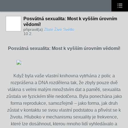
Posvátná sexualita: Most k vyšším úrovním
vědomí!
připravil(a)
Zlaté Živé Světlo
10.2.
Posvátná sexualita: Most k vyšším úrovním vědomí!
Když byla vaše vlastní knihovna vytrhána z polic a
rozprášena a DNA rozdělena tak, že zbyly pouze dvě
vlákna s velmi malým množstvím dat a paměti, sexualita
zůstala ve fyzickém těle nedotčena. Byla ponechána jako
forma reprodukce, samozřejmě – jako forma, jak druh
zůstat v kontaktu se svou vlastní podstatou a přivést se k
životu. Hluboko v mechanismu sexuality je frekvence,
které lze dosáhnout, kterou mnoho lidí vyhledávalo a