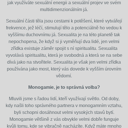
jak využíváte sexuální energii a sexuální projev ve svém
multidimenzionálním já.
Sexuální části těla jsou cestami k potěšení, které vytvářejí
frekvence, jež léčí, stimulují tělo a potenciálně ho vedou k
vyššímu duchovnímu já. Sexualita je na této planetě tak
nepochopena, že když si ji vyměňují dva lidé, jen velmi
zřídka existuje záměr spojit s ní spiritualitu. Sexualita
vyvolává spiritualitu, která je svobodná a která se na sebe
dívá jako na stvořitele. Sexualita je však jen velmi zřídka
používána jako most, který vás dovede k vyšším úrovním
vědomí.
Monogamie, je to správná volba?
Mluvili jsme s řadou lidí, kteří využívají světlo. Od doby,
kdy našli toho správného partnera v monogamním vztahu,
byli schopni dosáhnout velmi vysokých stavů bytí.
Monogamie většině z vás obvykle velmi dobře funguje
kvůli tomu, kde se vibračně nacházíte. Když máte mnoho