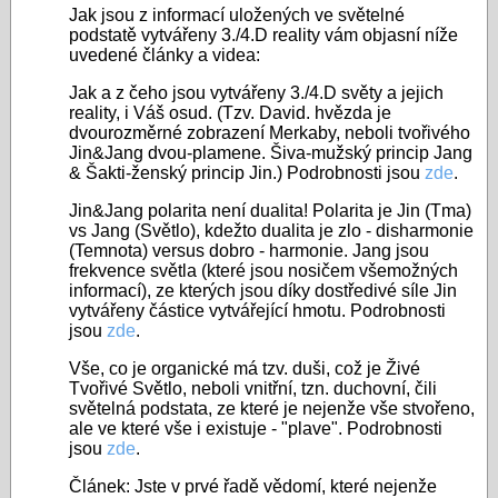
Jak jsou z informací uložených ve světelné
podstatě vytvářeny 3./4.D reality vám objasní níže
uvedené články a videa:
Jak a z čeho jsou vytvářeny 3./4.D světy a jejich
reality, i Váš osud. (Tzv. David. hvězda je
dvourozměrné zobrazení Merkaby, neboli tvořivého
Jin&Jang dvou-plamene. Šiva-mužský princip Jang
& Šakti-ženský princip Jin.) Podrobnosti jsou
zde
.
Jin&Jang polarita není dualita! Polarita je Jin (Tma)
vs Jang (Světlo), kdežto dualita je zlo - disharmonie
(Temnota) versus dobro - harmonie. Jang jsou
frekvence světla (které jsou nosičem všemožných
informací), ze kterých jsou díky dostředivé síle Jin
vytvářeny částice vytvářející hmotu. Podrobnosti
jsou
zde
.
Vše, co je organické má tzv. duši, což je Živé
Tvořivé Světlo, neboli vnitřní, tzn. duchovní, čili
světelná podstata, ze které je nejenže vše stvořeno,
ale ve které vše i existuje - "plave". Podrobnosti
jsou
zde
.
Článek: Jste v prvé řadě vědomí, které nejenže