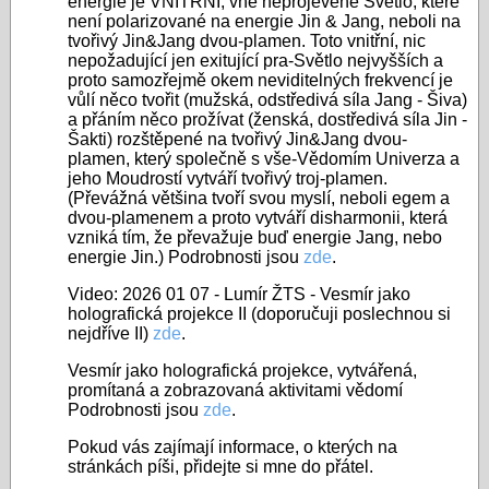
energie je VNITŘNÍ, vně neprojevené Světlo, které
není polarizované na energie Jin & Jang, neboli na
tvořivý Jin&Jang dvou-plamen. Toto vnitřní, nic
nepožadující jen exitující pra-Světlo nejvyšších a
proto samozřejmě okem neviditelných frekvencí je
vůlí něco tvořit (mužská, odstředivá síla Jang - Šiva)
a přáním něco prožívat (ženská, dostředivá síla Jin -
Šakti) rozštěpené na tvořivý Jin&Jang dvou-
plamen, který společně s vše-Vědomím Univerza a
jeho Moudrostí vytváří tvořivý troj-plamen.
(Převážná většina tvoří svou myslí, neboli egem a
dvou-plamenem a proto vytváří disharmonii, která
vzniká tím, že převažuje buď energie Jang, nebo
energie Jin.) Podrobnosti jsou
zde
.
Video: 2026 01 07 - Lumír ŽTS - Vesmír jako
holografická projekce II (doporučuji poslechnou si
nejdříve II)
zde
.
Vesmír jako holografická projekce, vytvářená,
promítaná a zobrazovaná aktivitami vědomí
Podrobnosti jsou
zde
.
Pokud vás zajímají informace, o kterých na
stránkách píši, přidejte si mne do přátel.