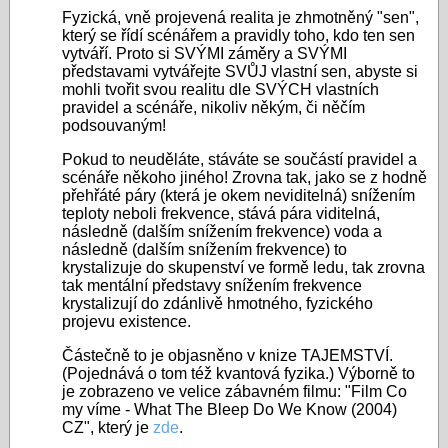
Fyzická, vně projevená realita je zhmotněný "sen",
který se řídí scénářem a pravidly toho, kdo ten sen
vytváří. Proto si SVÝMI záměry a SVÝMI
představami vytvářejte SVŮJ vlastní sen, abyste si
mohli tvořit svou realitu dle SVÝCH vlastních
pravidel a scénáře, nikoliv někým, či něčím
podsouvaným!
Pokud to neuděláte, stáváte se součástí pravidel a
scénáře někoho jiného! Zrovna tak, jako se z hodně
přehřáté páry (která je okem neviditelná) snížením
teploty neboli frekvence, stává pára viditelná,
následně (dalším snížením frekvence) voda a
následně (dalším snížením frekvence) to
krystalizuje do skupenství ve formě ledu, tak zrovna
tak mentální představy snížením frekvence
krystalizují do zdánlivě hmotného, fyzického
projevu existence.
Částečně to je objasněno v knize TAJEMSTVÍ.
(Pojednává o tom též kvantová fyzika.) Výborně to
je zobrazeno ve velice zábavném filmu: "Film Co
my víme - What The Bleep Do We Know (2004)
CZ", který je
zde
.