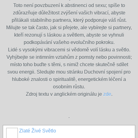
Toto není povzbuzení k abstinenci od sexu; spíše to
zdůrazňuje důležitost zvýšení vašich vibrací, abyste
přilákali stabilního partnera, který podporuje váš růst.
Milujte se tak často, jak si přejete, ale vybírejte si partnery,
kteří rezonují s láskou a světlem, abyste se vyhnuli
podkopávání vašeho evolučního pokroku.
Lidé s vysokými vibracemi si vědomě volí lásku a světlo.
Vyhýbejte se intimním vztahům z pomsty nebo povinnosti;
místo toho buďte s těmi, s nimiž chcete skutečně sdílet
svou energii. Sledujte mou stránku Duchovní spojení pro
hluboké znalosti o spiritualitě, energetickém léčení a
osobním růstu.
Zdroj textu v anglickém originálu je
zde
.
.
Zlaté Živé Světlo