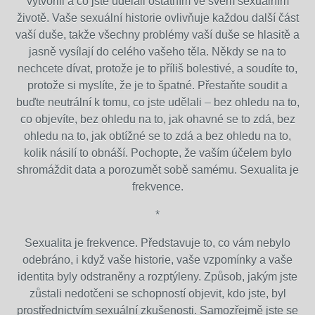
vytvořili a co jste udělali ostatním ve svém sexuálním
životě. Vaše sexuální historie ovlivňuje každou další část
vaší duše, takže všechny problémy vaší duše se hlasitě a
jasně vysílají do celého vašeho těla. Někdy se na to
nechcete dívat, protože je to příliš bolestivé, a soudíte to,
protože si myslíte, že je to špatné. Přestaňte soudit a
buďte neutrální k tomu, co jste udělali – bez ohledu na to,
co objevíte, bez ohledu na to, jak ohavné se to zdá, bez
ohledu na to, jak obtížné se to zdá a bez ohledu na to,
kolik násilí to obnáší. Pochopte, že vaším účelem bylo
shromáždit data a porozumět sobě samému. Sexualita je
frekvence.
*
Sexualita je frekvence. Představuje to, co vám nebylo
odebráno, i když vaše historie, vaše vzpomínky a vaše
identita byly odstraněny a rozptýleny. Způsob, jakým jste
zůstali nedotčeni se schopností objevit, kdo jste, byl
prostřednictvím sexuální zkušenosti. Samozřejmě jste se