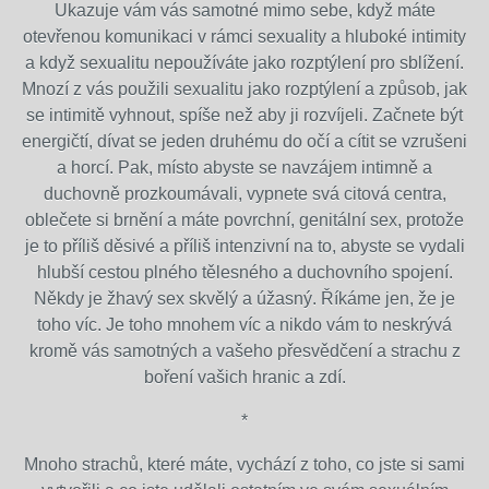
Ukazuje vám vás samotné mimo sebe, když máte
otevřenou komunikaci v rámci sexuality a hluboké intimity
a když sexualitu nepoužíváte jako rozptýlení pro sblížení.
Mnozí z vás použili sexualitu jako rozptýlení a způsob, jak
se intimitě vyhnout, spíše než aby ji rozvíjeli. Začnete být
energičtí, dívat se jeden druhému do očí a cítit se vzrušeni
a horcí. Pak, místo abyste se navzájem intimně a
duchovně prozkoumávali, vypnete svá citová centra,
oblečete si brnění a máte povrchní, genitální sex, protože
je to příliš děsivé a příliš intenzivní na to, abyste se vydali
hlubší cestou plného tělesného a duchovního spojení.
Někdy je žhavý sex skvělý a úžasný. Říkáme jen, že je
toho víc. Je toho mnohem víc a nikdo vám to neskrývá
kromě vás samotných a vašeho přesvědčení a strachu z
boření vašich hranic a zdí.
*
Mnoho strachů, které máte, vychází z toho, co jste si sami