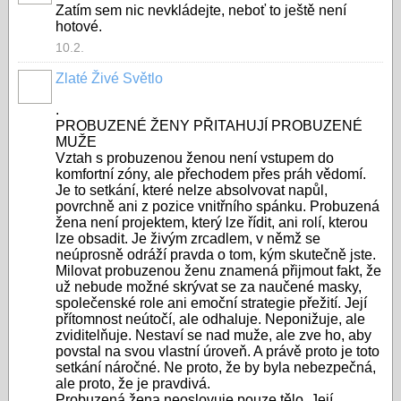
Zatím sem nic nevkládejte, neboť to ještě není
hotové.
10.2.
Zlaté Živé Světlo
.
PROBUZENÉ ŽENY PŘITAHUJÍ PROBUZENÉ
MUŽE
Vztah s probuzenou ženou není vstupem do
komfortní zóny, ale přechodem přes práh vědomí.
Je to setkání, které nelze absolvovat napůl,
povrchně ani z pozice vnitřního spánku. Probuzená
žena není projektem, který lze řídit, ani rolí, kterou
lze obsadit. Je živým zrcadlem, v němž se
neúprosně odráží pravda o tom, kým skutečně jste.
Milovat probuzenou ženu znamená přijmout fakt, že
už nebude možné skrývat se za naučené masky,
společenské role ani emoční strategie přežití. Její
přítomnost neútočí, ale odhaluje. Neponižuje, ale
zviditelňuje. Nestaví se nad muže, ale zve ho, aby
povstal na svou vlastní úroveň. A právě proto je toto
setkání náročné. Ne proto, že by byla nebezpečná,
ale proto, že je pravdivá.
Probuzená žena neoslovuje pouze tělo. Její