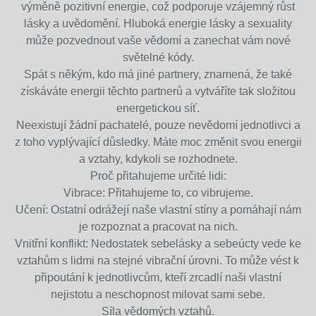
výměně pozitivní energie, což podporuje vzájemný růst
lásky a uvědomění.
Hluboká energie lásky a sexuality
může pozvednout vaše vědomí a zanechat vám nové
světelné kódy.
Spát s někým, kdo má jiné partnery, znamená, že také
získáváte energii těchto partnerů a vytváříte tak složitou
energetickou síť.
Neexistují žádní pachatelé, pouze nevědomí jednotlivci a
z toho vyplývající důsledky.
Máte moc změnit svou energii
a vztahy, kdykoli se rozhodnete.
Proč přitahujeme určité lidi:
Vibrace: Přitahujeme to, co vibrujeme.
Učení: Ostatní odrážejí naše vlastní stíny a pomáhají nám
je rozpoznat a pracovat na nich.
Vnitřní konflikt: Nedostatek sebelásky a sebeúcty vede ke
vztahům s lidmi na stejné vibrační úrovni. To může vést k
připoutání k jednotlivcům, kteří zrcadlí naši vlastní
nejistotu a neschopnost milovat sami sebe.
Síla vědomých vztahů.