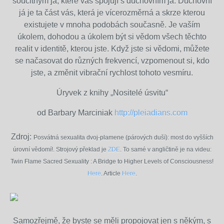
soucitným já, které vás spojují s duchovním já. Duchovní
já je ta část vás, která je vícerozměrná a skrze kterou
existujete v mnoha podobách současně. Je vaším
úkolem, dohodou a úkolem být si vědom všech těchto
realit v identitě, kterou jste. Když jste si vědomi, můžete
se načasovat do různých frekvencí, vzpomenout si, kdo
jste, a změnit vibrační rychlost tohoto vesmíru.
Úryvek z knihy „Nositelé úsvitu“
od Barbary Marciniak
http://pleiadians.com
Zdroj:
Posvátná sexualita dvoj-plamene (párových duší): most do vyšších
úrovní vědomí!. Strojový překlad je
ZDE
. To samé v angličtině je na videu:
Twin Flame Sacred Sexuality : A Bridge to Higher Levels of Consciousness!
Here
. Article
Here
.
Samozřejmě, že byste se měli propojovat jen s někým, s