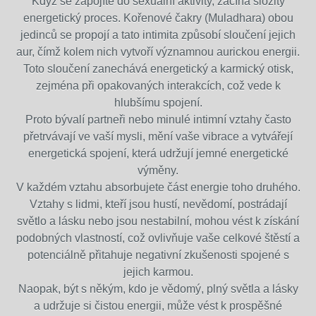
Když se zapojíte do sexuální aktivity, začíná složitý
energetický proces.
Kořenové čakry (Muladhara) obou
jedinců se propojí a tato intimita způsobí sloučení jejich
aur, čímž kolem nich vytvoří významnou aurickou energii.
Toto sloučení zanechává energetický a karmický otisk,
zejména při opakovaných interakcích, což vede k
hlubšímu spojení.
Proto bývalí partneři nebo minulé intimní vztahy často
přetrvávají ve vaší mysli, mění vaše vibrace a vytvářejí
energetická spojení, která udržují jemné energetické
výměny.
V každém vztahu absorbujete část energie toho druhého.
Vztahy s lidmi, kteří jsou hustí, nevědomí, postrádají
světlo a lásku nebo jsou nestabilní, mohou vést k získání
podobných vlastností, což ovlivňuje vaše celkové štěstí a
potenciálně přitahuje negativní zkušenosti spojené s
jejich karmou.
Naopak, být s někým, kdo je vědomý, plný světla a lásky
a udržuje si čistou energii, může vést k prospěšné