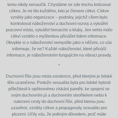
tomu nikdy nenaučili. Chystáme se zde trochu kritizovat
církev. Je mi líto každého, kdo je členem církví. Církve
vznikly jako organizace – podniky, jejichž cílem bylo
kontrolovat náboženství a duchovní rozvoj a vytvářet
pracovní místa, vytvářet hierarchii a kluby. Jen velmi málo
církví vzniklo s myšlenkou přinášet lidem informace.
Obvykle si o náboženství nemyslíte jako o něčem, co vás
informuje, že ne? Každé náboženství, které přináší
informace, je náboženstvím fungujícím na vibraci pravdy.
*
Duchovní říše jsou místa existence, před kterými je lidské
tělo uzamčeno. Protože sexualita byla pro lidské bytosti
příležitostí k opětovnému získání paměti, ke spojení se
svým duchovním já a duchovním stvořitelem nebo k
nalezení cesty do duchovní říše, před kterou jsou
uzavřeni, vznikly církve a propagovaly sexualitu pro
plození. Učily vás, že jediným důvodem, proč máte