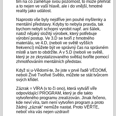
tím na co zaměřuje svou pozornost, to může přehrát
a to nejen ve vaší hlavě, ale i do vnější, hmotné
reality jako událost.
Naprosto vše byly nejdříve jen pouhé myšlenky a
mentální představy. Kdyby to nebyla pravda, tak
bychom nebyli schopni vyrobit např. ani šálek,
natož nějaký složitý výrobek, který potřebuje
výrobní postup. Ve 3.D se tvoří z hmotného
materiálu, ve 4.D, (neboli ve světě vyšších
frekvencí) můžete být ve správný čas na správném
místě a tam to obdržíte. A v 5.D (neboli ve světě,
který je ze zkrystalizovaného světla) tvoříte pomocí
zhmotňováním mentálních představ.
Když si u-Vědomí-te, že jste v prvé řadě VĚDOMÍ,
neboli Živé Tvořivé Světlo, můžete se stát tvůrcem
svých křídel.
Zázrak = VÍRA (v to či ono), která vytváří víře
odpovídající PROGRAM, který je dle takto
vytvořeného programu zrealizován. Jinak řečeno,
kde neví víra, tam není vytvořen program a proto
žádný „zázrak“ nemůže nastat. Proto VĚŘTE,
neboť víra vás nejen uzdraví!