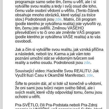
programuje samo sebe tím, čemu u-věří, ale i si
vytváříte svou realitu a tedy i svůj osud dle toho,
čemu vaše osobní vědomí u-věřilo. (Tento článek
obsahuje mnoho obrázků, které vydají za tisíce
slov.) Podrobnosti jsou
zde
. Matrix, čili program
(podle kterého je vytvářena realita) jste vytvořili vy,
tím, čemu jste uvěřili. Změnou VAŠEHO
přesvědčení v to či ono ale změníte VÁŠ program
(podle kterého je vytvářena VAŠE realita) a to vás
osvobodí.
Jak a čím si vytváříte svou realitu, jak vzniká příčina
a následek, neboli tzv. Karma a jak vám toto
poznání umožní stát se vědomým tvůrcem své
reality a svého osudu. Podrobnosti jsou
zde
.
Související video: Hackněte Svou REALITU: Jak
Využít Iluzi Času k Okamžité Manifestaci.
zde
.
Šiřte to prosím dál, ať si lidé už konečně u-vědomí,
že oni sami jsou tvůrci nejen svého štěstí, ale i
svých realit, které vždy odpovídají tomu, čemu jsou
ochotni u-věřit.
Pra-SVĚTLO, čili Pra-Podstata neboli Pra-Zdroj