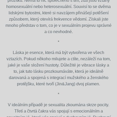
prožitku. Nemá to nic společného s tím, zda jsou vztahy
homosexuální nebo heterosexuální. Souvisí to se dvěma
lidskými bytostmi, které si navzájem přinášejí potěšení
způsobem, který otevírá frekvence vědomí. Získali jste
mnoho představ o tom, co je v sexuálním projevu správné
a co nevhodné.
*
Láska je esence, která má být vytvořena ve všech
vztazích. Pokud někoho milujete a ctíte, nezáleží na tom,
jaké je vaše složení hustoty. Důležité je vibrace lásky a
to, jak tuto lásku prozkoumáváte, která je ideálně
darovaná a spojená s integrací mužského a ženského
protějšku, které tvoří (Jin&Jang) dvoj plamen.
*
V ideálním případě je sexualita zkoumána skrze pocity.
Třetí a čtvrtá čakra vás spojují s emocionálním a