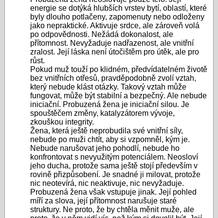
energie se dotýká hlubších vrstev bytí, oblastí, které
byly dlouho potlačeny, zapomenuty nebo odloženy
jako nepraktické. Aktivuje srdce, ale zároveň volá
po odpovědnosti. Nežádá dokonalost, ale
přítomnost. Nevyžaduje nadřazenost, ale vnitřní
zralost. Její láska není útočištěm pro útěk, ale pro
růst.
Pokud muž touží po klidném, předvídatelném životě
bez vnitřních otřesů, pravděpodobně zvolí vztah,
který nebude klást otázky. Takový vztah může
fungovat, může být stabilní a bezpečný. Ale nebude
iniciační. Probuzená žena je iniciační silou. Je
spouštěčem změny, katalyzátorem vývoje,
zkouškou integrity.
Žena, která ještě neprobudila své vnitřní síly,
nebude po muži chtít, aby si vzpomněl, kým je.
Nebude narušovat jeho pohodlí, nebude ho
konfrontovat s nevyužitým potenciálem. Neosloví
jeho ducha, protože sama ještě stojí především v
rovině přizpůsobení. Je snadné ji milovat, protože
nic neotevírá, nic neaktivuje, nic nevyžaduje.
Probuzená žena však vstupuje jinak. Její pohled
míří za slova, její přítomnost narušuje staré
struktury. Ne proto, že by chtěla měnit muže, ale