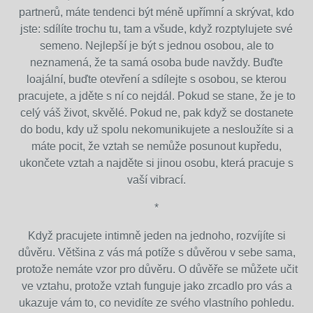
partnerů, máte tendenci být méně upřímní a skrývat, kdo
jste: sdílíte trochu tu, tam a všude, když rozptylujete své
semeno. Nejlepší je být s jednou osobou, ale to
neznamená, že ta samá osoba bude navždy. Buďte
loajální, buďte otevření a sdílejte s osobou, se kterou
pracujete, a jděte s ní co nejdál. Pokud se stane, že je to
celý váš život, skvělé. Pokud ne, pak když se dostanete
do bodu, kdy už spolu nekomunikujete a nesloužíte si a
máte pocit, že vztah se nemůže posunout kupředu,
ukončete vztah a najděte si jinou osobu, která pracuje s
vaší vibrací.
*
Když pracujete intimně jeden na jednoho, rozvíjíte si
důvěru. Většina z vás má potíže s důvěrou v sebe sama,
protože nemáte vzor pro důvěru. O důvěře se můžete učit
ve vztahu, protože vztah funguje jako zrcadlo pro vás a
ukazuje vám to, co nevidíte ze svého vlastního pohledu.