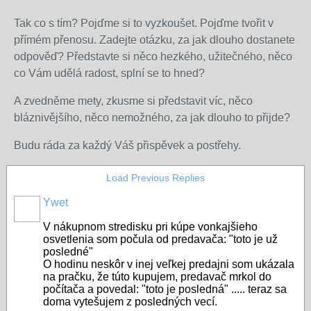
Tak co s tím? Pojďme si to vyzkoušet. Pojďme tvořit v
přímém přenosu. Zadejte otázku, za jak dlouho dostanete
odpověď? Představte si něco hezkého, užitečného, něco
co Vám udělá radost, splní se to hned?
A zvedněme mety, zkusme si představit víc, něco
bláznivějšího, něco nemožného, za jak dlouho to přijde?
Budu ráda za každý Váš přispěvek a postřehy.
Load Previous Replies
Ywet
V nákupnom stredisku pri kúpe vonkajšieho
osvetlenia som počula od predavača: "toto je už
posledné"
O hodinu neskôr v inej veľkej predajni som ukázala
na pračku, že túto kupujem, predavač mrkol do
počítača a povedal: "toto je posledná" ..... teraz sa
doma vytešujem z posledných vecí.