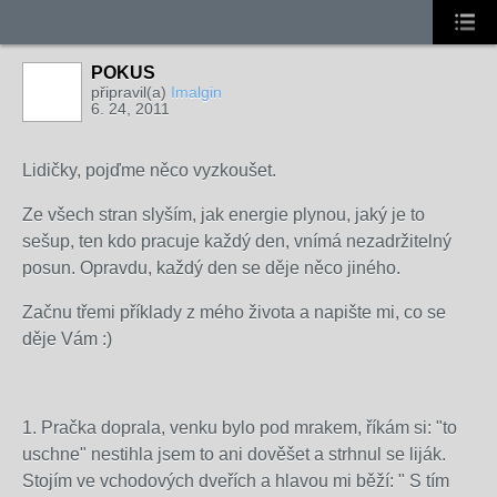
POKUS
připravil(a)
Imalgin
6. 24, 2011
Lidičky, pojďme něco vyzkoušet.
Ze všech stran slyším, jak energie plynou, jaký je to
sešup, ten kdo pracuje každý den, vnímá nezadržitelný
posun. Opravdu, každý den se děje něco jiného.
Začnu třemi příklady z mého života a napište mi, co se
děje Vám :)
1. Pračka doprala, venku bylo pod mrakem, říkám si: "to
uschne" nestihla jsem to ani dověšet a strhnul se liják.
Stojím ve vchodových dveřích a hlavou mi běží: " S tím