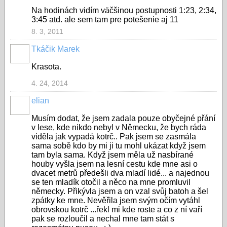
Na hodinách vidím väčšinou postupnosti 1:23, 2:34,
3:45 atd. ale sem tam pre potešenie aj 11
8. 3, 2011
Tkáčik Marek
Krasota.
4. 24, 2014
elian
Musím dodat, že jsem zadala pouze obyčejné přání
v lese, kde nikdo nebyl v Německu, že bych ráda
viděla jak vypadá kotrč.. Pak jsem se zasmála
sama sobě kdo by mi ji tu mohl ukázat když jsem
tam byla sama. Když jsem měla už nasbírané
houby vyšla jsem na lesní cestu kde mne asi o
dvacet metrů předešli dva mladí lidé... a najednou
se ten mladík otočil a něco na mne promluvil
německy. Přikývla jsem a on vzal svůj batoh a šel
zpátky ke mne. Nevěřila jsem svým očím vytáhl
obrovskou kotrč ...řekl mi kde roste a co z ní vaří
pak se rozloučil a nechal mne tam stát s