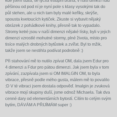
kde jsem stála, se tyčila vstupní brána, v naší dimezi nad
pěšinou od pod ní je nyní pole s klasy vysokými tak do
půl stehen, ale u nich tam byly malé keříky, skrýše,
spousta kvetoucích kytiček. Zkuste si vybavit nějaký
obrázek z pohádkové knihy, přesně tak to vypadalo.
Stromy ketré jsou v naší dimenzi nějaké lísky, byli v jejich
dimenzi vzrostlé mohutné stormy, plné života, místo pro
tisíce malých drobných bytůstek a zvířat. Byl to mžik,
takže jsem se nestihla podívat podrobně :)
Při stahování mě to nutilo zpívat OM, dala jsem Edur pro
4 dimenzi a Fdur pro pátou dimenzi. Jak jsem byla v tom
zpívání, zazpívala jsem si OM IMALGIN OM, to byla
vibrace, přesně podle mého gusta, málem mě to povalilo
:D V té vibraci jsem dostala odpověď. Imalgin je zvuková
vibrace mojí skupiny duší, jsme odnož Michaela. Tak dva
cenné dary od elementárních bytostí. Cítím to celým svým
bytím, DÁVÁM A PŘIJÍMÁM super :)