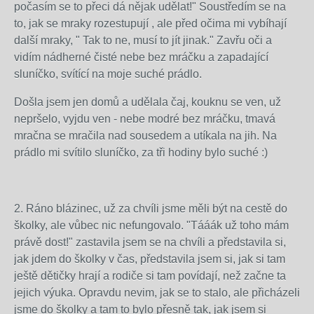
počasím se to přeci dá nějak udělat!" Soustředím se na
to, jak se mraky rozestupují , ale před očima mi vybíhají
další mraky, " Tak to ne, musí to jít jinak." Zavřu oči a
vidím nádherné čisté nebe bez mráčku a zapadající
sluníčko, svítící na moje suché prádlo.
Došla jsem jen domů a udělala čaj, kouknu se ven, už
nepršelo, vyjdu ven - nebe modré bez mráčku, tmavá
mračna se mračila nad sousedem a utíkala na jih. Na
prádlo mi svítilo sluníčko, za tři hodiny bylo suché :)
2. Ráno blázinec, už za chvíli jsme měli být na cestě do
školky, ale vůbec nic nefungovalo. "Tááák už toho mám
právě dost!" zastavila jsem se na chvíli a představila si,
jak jdem do školky v čas, představila jsem si, jak si tam
ještě dětičky hrají a rodiče si tam povídají, než začne ta
jejich výuka. Opravdu nevim, jak se to stalo, ale přicházeli
jsme do školky a tam to bylo přesně tak, jak jsem si