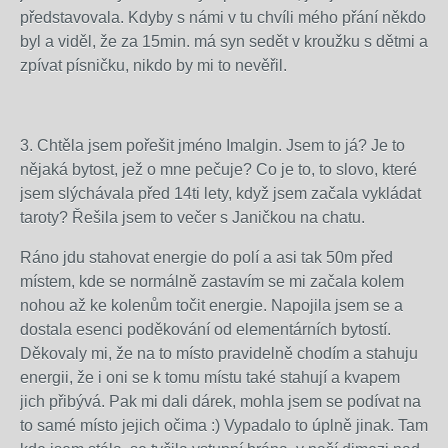
představovala. Kdyby s námi v tu chvíli mého přání někdo
byl a viděl, že za 15min. má syn sedět v kroužku s dětmi a
zpívat písničku, nikdo by mi to nevěřil.
3. Chtěla jsem pořešit jméno Imalgin. Jsem to já? Je to
nějaká bytost, jež o mne pečuje? Co je to, to slovo, které
jsem slýchávala před 14ti lety, když jsem začala vykládat
taroty? Řešila jsem to večer s Janičkou na chatu.
Ráno jdu stahovat energie do polí a asi tak 50m před
místem, kde se normálně zastavím se mi začala kolem
nohou až ke kolenům točit energie. Napojila jsem se a
dostala esenci poděkování od elementárních bytostí.
Děkovaly mi, že na to místo pravidelně chodím a stahuju
energii, že i oni se k tomu místu také stahují a kvapem
jich přibývá. Pak mi dali dárek, mohla jsem se podívat na
to samé místo jejich očima :) Vypadalo to úplně jinak. Tam