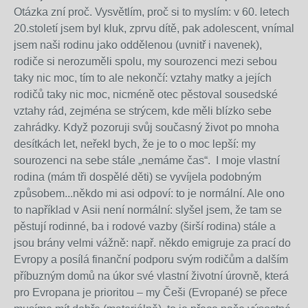
Otázka zní proč. Vysvětlím, proč si to myslím: v 60. letech
20.století jsem byl kluk, zprvu dítě, pak adolescent, vnímal
jsem naši rodinu jako oddělenou (uvnitř i navenek),
rodiče si nerozuměli spolu, my sourozenci mezi sebou
taky nic moc, tím to ale nekončí: vztahy matky a jejích
rodičů taky nic moc, nicméně otec pěstoval sousedské
vztahy rád, zejména se strýcem, kde měli blízko sebe
zahrádky. Když pozoruji svůj současný život po mnoha
desítkách let, neřekl bych, že je to o moc lepší: my
sourozenci na sebe stále „nemáme čas“. I moje vlastní
rodina (mám tři dospělé děti) se vyvíjela podobným
způsobem...někdo mi asi odpoví: to je normální. Ale ono
to například v Asii není normální: slyšel jsem, že tam se
pěstují rodinné, ba i rodové vazby (širší rodina) stále a
jsou brány velmi vážně: např. někdo emigruje za prací do
Evropy a posílá finanční podporu svým rodičům a dalším
příbuzným domů na úkor své vlastní životní úrovně, která
pro Evropana je prioritou – my Češi (Evropané) se přece