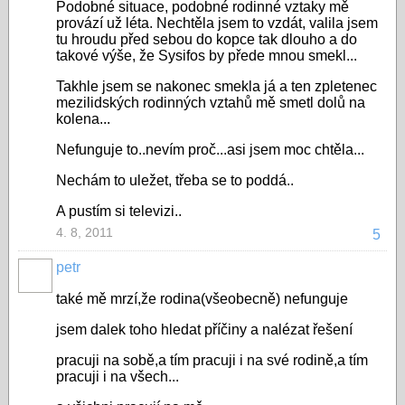
Podobné situace, podobné rodinné vztaky mě
provází už léta. Nechtěla jsem to vzdát, valila jsem
tu hroudu před sebou do kopce tak dlouho a do
takové výše, že Sysifos by přede mnou smekl...
Takhle jsem se nakonec smekla já a ten zpletenec
mezilidských rodinných vztahů mě smetl dolů na
kolena...
Nefunguje to..nevím proč...asi jsem moc chtěla...
Nechám to uležet, třeba se to poddá..
A pustím si televizi..
4. 8, 2011
5
petr
také mě mrzí,že rodina(všeobecně) nefunguje
jsem dalek toho hledat příčiny a nalézat řešení
pracuji na sobě,a tím pracuji i na své rodině,a tím
pracuji i na všech...