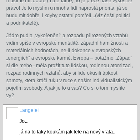
musíme mít dobře (materiálně), to je přece naše výsostné
právo! Je to myslím u mnoha lidí naprostá priorita: já se
budu mít dobře, i kdyby ostatní pomřeli...(viz čeští politici
a podnikatelé).
Jádro pudla „vykořenění“ a rozpadu přirozených vztahů
vidím spíše v evropské mentalitě, západní hamižnosti a
materiálních hodnotách, ne-li dokonce v evropských
„energiích“ a evropské karmě. Evropa – potažmo „Západ“
si dle mého - měla prožít tuto lidskou, rodinnou atomizaci,
rozpad rodinných vztahů, aby si lidé okusili trpkost
samoty, která kráčí ruku v ruce s naším individualistickým
pojetím svobody. A jak je to u vás? Co si o tom myslíte
vy?
Langelei
Jo...
já na to taky koukám jak tele na nový vrata..