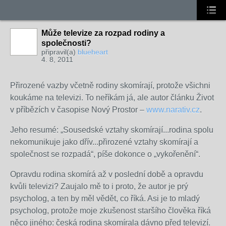
Může televize za rozpad rodiny a
společnosti?
připravil(a)
blueheart
4. 8, 2011
Přirozené vazby včetně rodiny skomírají, protože všichni
koukáme na televizi. To neříkám já, ale autor článku Život
v příbězích v časopise Nový Prostor –
www.narativ.cz
.
Jeho resumé: „Sousedské vztahy skomírají...rodina spolu
nekomunikuje jako dřív...přirozené vztahy skomírají a
společnost se rozpadá“, píše dokonce o „vykořenění“.
Opravdu rodina skomírá až v poslední době a opravdu
kvůli televizi? Zaujalo mě to i proto, že autor je prý
psycholog, a ten by měl vědět, co říká. Asi je to mladý
psycholog, protože moje zkušenost staršího člověka říká
něco jiného: česká rodina skomírala dávno před televizí.