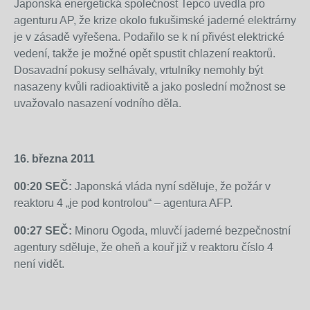
sílu
Japonská energetická společnost Tepco uvedla pro
pátku.
Mělo
sílu
6
agenturu AP, že krize okolo fukušimské jaderné elektrárny
Mělo
sílu
6
a
je v zásadě vyřešena. Podařilo se k ní přivést elektrické
sílu
6
a
rozkývalo
vedení, takže je možné opět spustit chlazení reaktorů.
6
a
rozkývalo
i
Dosavadní pokusy selhávaly, vrtulníky nemohly být
a
rozkývalo
i
budovy
nasazeny kvůli radioaktivitě a jako poslední možnost se
rozkývalo
i
budovy
v
uvažovalo nasazení vodního děla.
i
budovy
v
Tokiu.
budovy
v
Tokiu.
Uvedla
v
Tokiu.
Uvedla
to
Tokiu.
Uvedla
16. března 2011
to
japonská
Uvedla
to
japonská
televize
00:20 SEČ:
Japonská vláda nyní sděluje, že požár v
to
japonská
televize
NHK.
reaktoru 4 „je pod kontrolou“ – agentura AFP.
japonská
televize
NHK.
Zdroj:
televize
NHK.
Zdroj:
00:27 SEČ:
Minoru Ogoda, mluvčí jaderné bezpečnostní
http://zpravy.idnes.cz/fukusimou-
NHK.
Zdroj:
http://zpravy.idnes.cz/fukusimou-
agentury sděluje, že oheň a kouř již v reaktoru číslo 4
otrasly-
Zdroj:
http://zpravy.idnes.cz/fukusimou-
otrasly-
není vidět.
dalsi-
http://zpravy.idnes.cz/fukusimou-
otrasly-
dalsi-
vybuchy-
otrasly-
dalsi-
vybuchy-
a-
dalsi-
vybuchy-