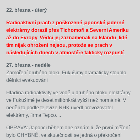
vyústit
22. března - úterý
další
šíření
Radioaktivní prach z poškozené japonské jaderné
radioaktivity
elektrárny dorazil přes Tichomoří a Severní Ameriku
do
až do Evropy. Vědci jej zaznamenali na Islandu, lidé
okolí.
tím nijak ohrožení nejsou, protože se prach v
Podle
následujících dnech v atmosféře fakticky rozpustí.
některých
27. března - neděle
názorů
Zamoření druhého bloku Fukušimy dramaticky stouplo,
by
dělníci evakuováni
mohla
situace
Hladina radioaktivity ve vodě u druhého bloku elektrárny
vyústit
ve Fukušimě je desetimiliónkrát vyšší než normálně. V
i
neděli to podle televize NHK uvedl provozovatel
v
elektrárny, firma Tepco. ..
katastrofu
rovnající
OPRAVA: Japonci během dne oznámili, že první měření
se
bylo CHYBNÉ, ve skutečnosti se jedná o překročení