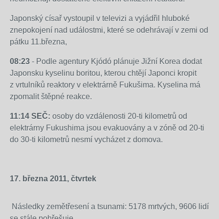
Japonský císař vystoupil v televizi a vyjádřil hluboké
znepokojení nad událostmi, které se odehrávají v zemi od
pátku 11.března,
08:23
- Podle agentury Kjódó plánuje Jižní Korea dodat
Japonsku kyselinu boritou, kterou chtějí Japonci kropit
z vrtulníků reaktory v elektrárně Fukušima. Kyselina má
zpomalit štěpné reakce.
11:14 SEČ:
osoby do vzdálenosti 20-ti kilometrů od
elektrárny Fukushima jsou evakuovány a v zóně od 20-ti
do 30-ti kilometrů nesmí vycházet z domova.
17. března 2011, čtvrtek
Následky zemětřesení a tsunami: 5178 mrtvých, 9606 lidí
06:59
se stále pohřešuje
Ve