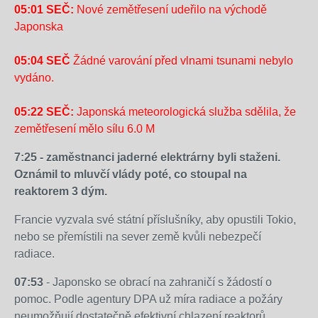
a-
japonsko-
05:01 SEČ:
Nové zemětřesení udeřilo na východě
vybuchy-
a-
japonsko-
v...
Japonska
a-
japonsko-
v...
japonsko-
v...
05:04 SEČ
Žádné varování před vlnami tsunami nebylo
v...
vydáno.
05:22 SEČ:
Japonská meteorologická služba sdělila, že
zemětřesení mělo sílu 6.0 M
7:25 - zaměstnanci jaderné elektrárny byli staženi.
Oznámil to mluvčí vlády poté, co stoupal na
reaktorem 3 dým.
Francie vyzvala své státní příslušníky, aby opustili Tokio,
nebo se přemístili na sever země kvůli nebezpečí
radiace.
07:53
- Japonsko se obrací na zahraničí s žádostí o
pomoc. Podle agentury DPA už míra radiace a požáry
neumožňují dostatečně efektivní chlazení reaktorů.