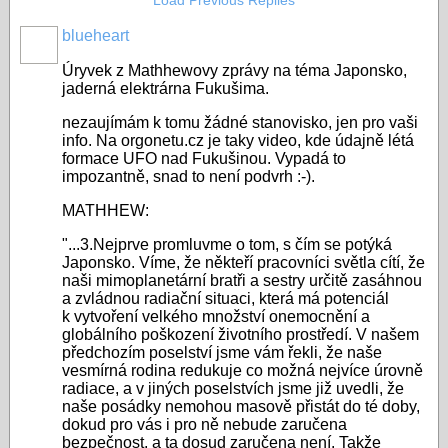
Load Previous Replies
látka
z
zřejmě
fukušimských
blueheart
prosakuje
lehkovodních
Úryvek z Mathhewovy zprávy na téma Japonsko,
do
reaktorů
jaderná elektrárna Fukušima.
vody
vychází
přímo
nezaujímám k tomu žádné stanovisko, jen pro vaši
naopak
info. Na orgonetu.cz je taky video, kde údajně létá
z
jen
formace UFO nad Fukušinou. Vypadá to
elektrárny.
impozantně, snad to není podvrh :-).
pára.
S
Prý
MATHHEW:
odkazem
tam
na
"...3.Nejprve promluvme o tom, s čím se potýká
požár
Japonsko. Víme, že někteří pracovníci světla cítí, že
japonské
stejného
naši mimoplanetární bratři a sestry určitě zasáhnou
zdroje
typu
a zvládnou radiační situaci, která má potenciál
to
k vytvoření velkého množství onemocnění a
nehrozí.
globálního poškození životního prostředí. V našem
uvedla
Zdroj:
předchozím poselství jsme vám řekli, že naše
televize
http://zpravy.idnes.cz/japonci-
vesmírná rodina redukuje co možná nejvíce úrovně
CNN.
radiace, a v jiných poselstvích jsme již uvedli, že
kropili-
naše posádky nemohou masově přistát do té doby,
Zdroj:
reaktor-
dokud pro vás i pro ně nebude zaručena
http://zpravy.idnes.cz/z-
s-
bezpečnost, a ta dosud zaručena není. Takže