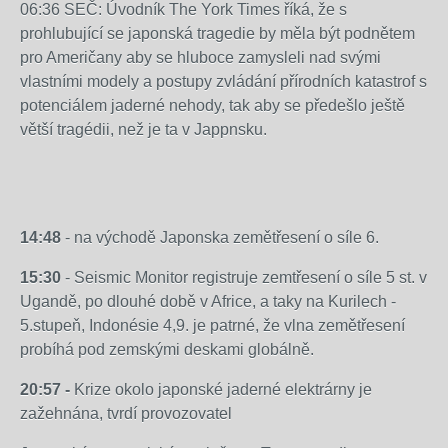
06:36 SEČ: Úvodník The York Times říká, že s
prohlubující se japonská tragedie by měla být podnětem
pro Američany aby se hluboce zamysleli nad svými
vlastními modely a postupy zvládání přírodních katastrof s
potenciálem jaderné nehody, tak aby se předešlo ještě
větší tragédii, než je ta v Jappnsku.
14:48
14:48
Východním
14:48
Východním
Japonskem
14:48
- na východě Japonska zemětřesení o síle 6.
14:48
Východním
Japonskem
otřáslo
Východním
Japonskem
otřáslo
15:30
- Seismic Monitor registruje zemtřesení o síle 5 st. v
jedno
Japonskem
otřáslo
jedno
Ugandě, po dlouhé době v Africe, a taky na Kurilech -
z
otřáslo
jedno
z
5.stupeň, Indonésie 4,9. je patrné, že vlna zemětřesení
nejsilnějších
jedno
z
nejsilnějších
probíhá pod zemskými deskami globálně.
zemětřesení
z
nejsilnějších
zemětřesení
od
nejsilnějších
zemětřesení
20:57 -
Krize okolo japonské jaderné elektrárny je
od
pátku.
zemětřesení
od
zažehnána, tvrdí provozovatel
pátku.
Mělo
od
pátku.
Mělo