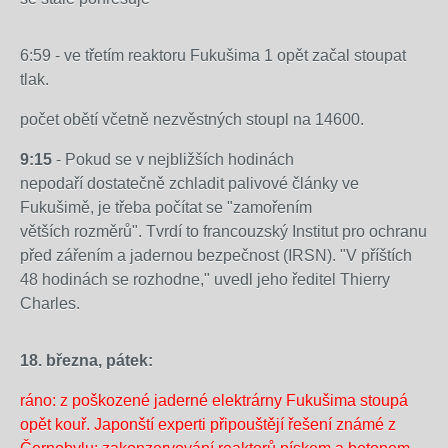
třetím
reaktoru
6:59 - ve třetím reaktoru Fukušima 1 opět začal stoupat
07:02
poškozené
tlak.
Japonská
jaderné
policie
elektrárně
počet obětí včetně nezvěstných stoupl na 14600.
hlásí,
Fukušima
že
9:15
- Pokud se v nejbližších hodinách
1
následkem
nepodaří dostatečně zchladit palivové články ve
opět
zemětřesení
Fukušimě, je třeba počítat se "zamořením
začal
a
větších rozměrů". Tvrdí to francouzský Institut pro ochranu
stoupat
tsunami
před zářením a jadernou bezpečnost (IRSN). "V příštích
tlak.
zemřelo
48 hodinách se rozhodne," uvedl jeho ředitel Thierry
Třetí
5178
Charles.
reaktor
lidí
,
jako
dalších
jediný
18. března, pátek:
20:40
8606
ze
Podle
pohřešuje
.
ráno: z poškozené jaderné elektrárny Fukušima stoupá
čtyř
MAAE
Zdroj:
opět kouř. Japonští experti připouštějí řešení známé z
ve
obavy
http://zpravy.idnes.cz/japonci-