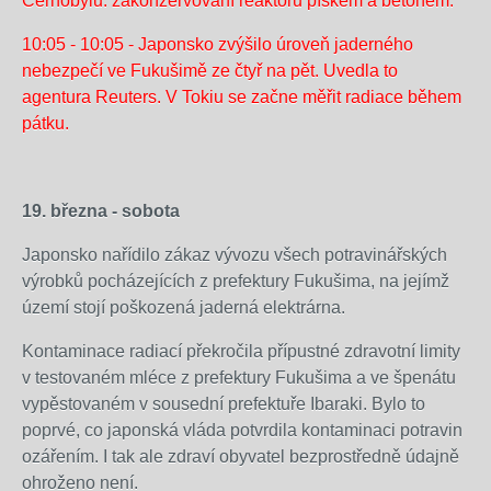
Černobylu: zakonzervování reaktorů pískem a betonem.
Fukušimě
vyvolává
z-
funguje
z
vrtulniku-
10:05 - 10:05 - Japonsko zvýšilo úroveň jaderného
na
hlediska
kropi-
nebezpečí ve Fukušimě ze čtyř na pět. Uvedla to
smíšené
bezpečnosti
elektrarnu-
agentura Reuters. V Tokiu se začne měřit radiace během
palivo
čtvrtý
ve-
pátku.
obsahující
reaktor
tret...
i
elektrárny
vysoce
Fukušima
19. března - sobota
nebezpečné
1.
plutonium.
V
Japonsko nařídilo zákaz vývozu všech potravinářských
Zdroj:
reaktoru
výrobků pocházejících z prefektury Fukušima, na jejímž
http://zpravy.idnes.cz/japonci-
kvůli
území stojí poškozená jaderná elektrárna.
z-
nedostatku
vrtulniku-
Kontaminace radiací překročila přípustné zdravotní limity
chladící
kropi-
v testovaném mléce z prefektury Fukušima a ve špenátu
vody
elektrarnu-
vypěstovaném v sousední prefektuře Ibaraki. Bylo to
roste
ve-
poprvé, co japonská vláda potvrdila kontaminaci potravin
teplota,
tret...
ozářením. I tak ale zdraví obyvatel bezprostředně údajně
což
ohroženo není.
může