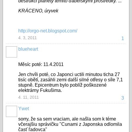
destrukci planety těmito ďábelskými prostředky.“..."
KRÁCENO, úryvek
http://orgo-net.blogspot.com/
4. 3, 2011
1
blueheart
Měsíc poté: 11.4.2011
1
1
Jen chvíli poté, co Japonci uctili minutou ticha 27
.
tisíc obětí, zasáhli zemi další silné otřesy o síle 7,1
d
stupně. Epicentrum bylo poblíž poškozené
u
elektrárny Fukušima.
b
n
4. 11, 2011
3
a
2
Ywet
0
1
sorry, že sa sem vraciam, ale našla som k téme
1
včerajšiu správičku "Cunami z Japonska odlomila
časť ľadovca"