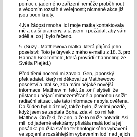
fukusimy-
pomoc u jaderného zařízení nemůže proběhnout
plutoniem-
s vědomím rozsáhlé veřejnosti; nicméně akce již
unika-
z-
jsou podniknuty.
radioaktivita-
vrtuln...
v-
4.Na žádost mnoha lidí moje matka kontaktovala
mě a další prameny, a já jsem ji požádal, aby vám
mori-
sdělila, co jí bylo řečeno.
1-
5. (Suzy - Matthewova matka, která přijímá jeho
250-...
poselství: Toto je úryvek z mého e-mailu z 18. 3. pro
Hannah Beaconfield, která provádí channeling ze
Světla Plejád.)
Před třemi nocemi mi zavolal Gen, japonský
překladatel, který mi děkoval za Matthewovo
poselství a ptal se, zda mám nějaké novější
informace. Matthew mi řekl, že „oni“ slyšeli, že
přistanou nějací mimozemšťané a pomohou snížit
radiační situaci, ale tato informace nebyla ověřena.
Další den byl bláznivý, takže bylo již velmi pozdě,
když jsem se zeptala Boha, zda ví, co mi řekl
Matthew. On řekl, že ano, a že to může potvrdit. Asi
míli od jaderné elektrárny přistála malá loď a její
posádka použila svého technologického vybavení
ve spojení s rozsáhlejším vybavením lodí nad jejich