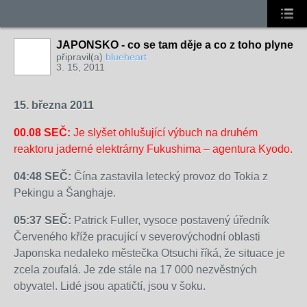
JAPONSKO - co se tam děje a co z toho plyne
připravil(a)
blueheart
3. 15, 2011
15. března 2011
00.08 SEČ:
Je slyšet ohlušující výbuch na druhém
reaktoru jaderné elektrárny Fukushima – agentura Kyodo.
04:48 SEČ:
Čína zastavila letecký provoz do Tokia z
Pekingu a Šanghaje.
05:37 SEČ:
Patrick Fuller, vysoce postavený úředník
Červeného kříže pracující v severovýchodní oblasti
Japonska nedaleko městečka Otsuchi říká, že situace je
zcela zoufalá. Je zde stále na 17 000 nezvěstných
obyvatel. Lidé jsou apatičtí, jsou v šoku.