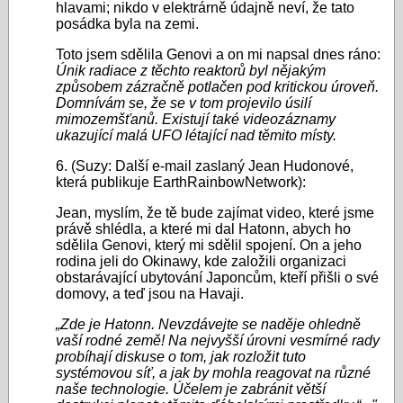
hlavami; nikdo v elektrárně údajně neví, že tato
posádka byla na zemi.
Toto jsem sdělila Genovi a on mi napsal dnes ráno:
Únik radiace z těchto reaktorů byl nějakým
způsobem zázračně potlačen pod kritickou úroveň.
Domnívám se, že se v tom projevilo úsilí
mimozemšťanů. Existují také videozáznamy
ukazující malá UFO létající nad těmito místy.
6. (Suzy: Další e-mail zaslaný Jean Hudonové,
která publikuje EarthRainbowNetwork):
Jean, myslím, že tě bude zajímat video, které jsme
právě shlédla, a které mi dal Hatonn, abych ho
sdělila Genovi, který mi sdělil spojení. On a jeho
rodina jeli do Okinawy, kde založili organizaci
obstarávající ubytování Japoncům, kteří přišli o své
domovy, a teď jsou na Havaji.
„Zde je Hatonn. Nevzdávejte se naděje ohledně
vaší rodné země! Na nejvyšší úrovni vesmírné rady
probíhají diskuse o tom, jak rozložit tuto
systémovou síť, a jak by mohla reagovat na různé
naše technologie. Účelem je zabránit větší