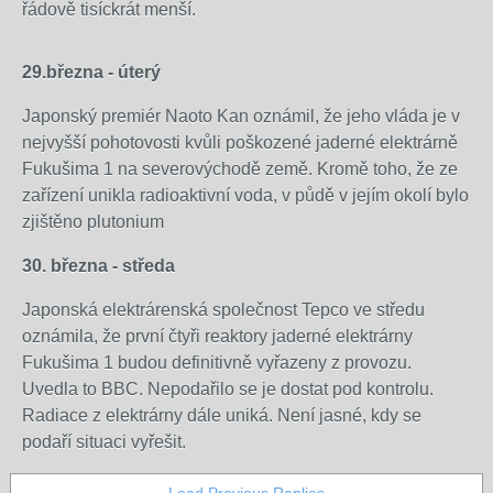
té
řádově tisíckrát menší.
černobylské.
Tyto
29.března - úterý
Hodnota
spekulace
radioaktivního
ale
Japonský premiér Naoto Kan oznámil, že jeho vláda je v
jódu
rozhodně
nejvyšší pohotovosti kvůli poškozené jaderné elektrárně
v
odmítl
Fukušima 1 na severovýchodě země. Kromě toho, že ze
moři
ruský
zařízení unikla radioaktivní voda, v půdě v jejím okolí bylo
u
jaderný
zjištěno plutonium
japonské
odborník
elektrárny
Genadij
30. března - středa
Fukušima
Pšakin,
Japonská elektrárenská společnost Tepco ve středu
1
podle
oznámila, že první čtyři reaktory jaderné elektrárny
250
kterého
Fukušima 1 budou definitivně vyřazeny z provozu.
krát
černobylský
Uvedla to BBC. Nepodařilo se je dostat pod kontrolu.
překročila
grafitový
Radiace z elektrárny dále uniká. Není jasné, kdy se
normální
reaktor
podaří situaci vyřešit.
stav.
hořel,
Radioaktivní
zatímco