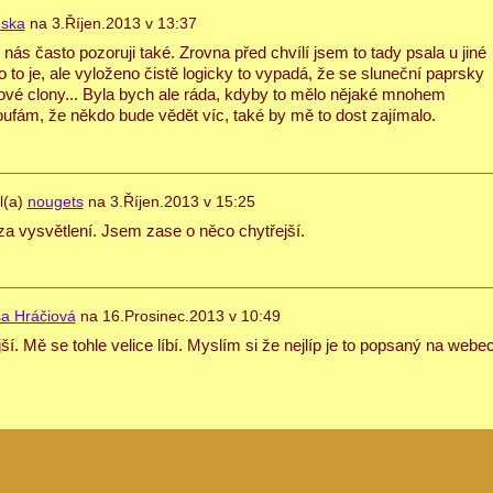
uska
na
3.Říjen.2013 v 13:37
u nás často pozoruji také. Zrovna před chvílí jsem to tady psala u jiné
 to je, ale vyloženo čistě logicky to vypadá, že se sluneční paprsky
ové clony... Byla bych ale ráda, kdyby to mělo nějaké mnohem
 Doufám, že někdo bude vědět víc, také by mě to dost zajímalo.
l(a)
nougets
na
3.Říjen.2013 v 15:25
za vysvětlení. Jsem zase o něco chytřejší.
a Hráčiová
na
16.Prosinec.2013 v 10:49
ší. Mě se tohle velice líbí. Myslím si že nejlíp je to popsaný na webe