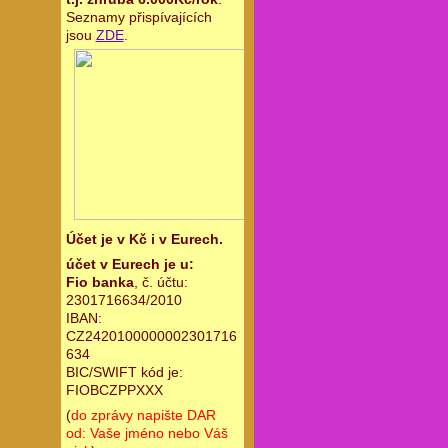
Seznamy přispívajících
jsou
ZDE
.
Účet je v Kč i v Eurech.
účet v Eurech je u:
Fio banka
, č. účtu:
2301716634/2010
IBAN:
CZ2420100000002301716
634
BIC/SWIFT kód je:
FIOBCZPPXXX
(
do zprávy napište DAR
od: Vaše jméno nebo Váš