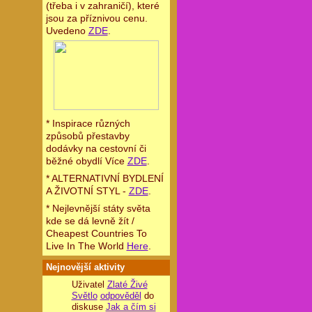
(třeba i v zahraničí), které
jsou za příznivou cenu.
Uvedeno
ZDE
.
* Inspirace různých
způsobů přestavby
dodávky na cestovní či
běžné obydlí Více
ZDE
.
* ALTERNATIVNÍ BYDLENÍ
A ŽIVOTNÍ STYL -
ZDE
.
* Nejlevnější státy světa
kde se dá levně žít /
Cheapest Countries To
Live In The World
Here
.
Nejnovější aktivity
Uživatel
Zlaté Živé
Světlo
odpověděl
do
diskuse
Jak a čím si