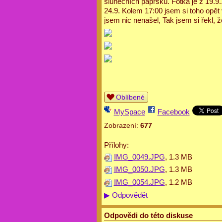
slunečních paprsků. Fotka je z 19.9
24.9. Kolem 17:00 jsem si toho opě
jsem nic nenašel, Tak jsem si řekl, ž
Oblíbené
MySpace
Facebook
Zobrazení:
677
Přílohy:
IMG_0049.JPG
, 1.3 MB
IMG_0050.JPG
, 1.3 MB
IMG_0054.JPG
, 1.2 MB
▶
Odpovědět
Odpovědi do této diskuse