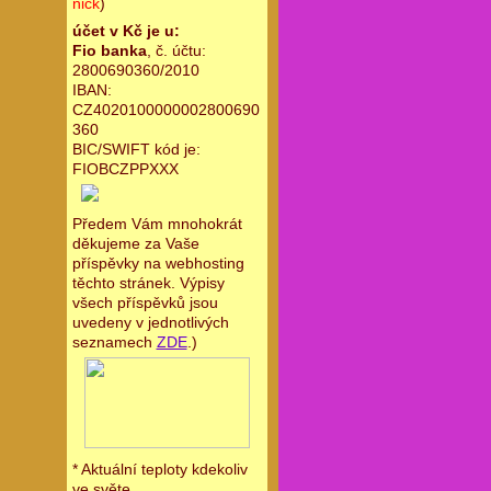
nick
)
účet v Kč je u:
Fio banka
, č. účtu:
2800690360/2010
IBAN:
CZ4020100000002800690
360
BIC/SWIFT kód je:
FIOBCZPPXXX
Předem Vám mnohokrát
děkujeme za Vaše
příspěvky na webhosting
těchto stránek. Výpisy
všech příspěvků jsou
uvedeny v jednotlivých
seznamech
ZDE
.)
* Aktuální teploty kdekoliv
ve světe