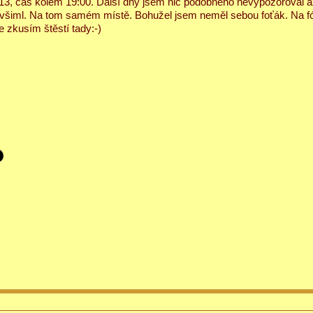
.13, čas kolem 19:00. Další dny jsem nic podobného nevypozoroval a
t všiml. Na tom samém místě. Bohužel jsem neměl sebou foťák. Na f
e zkusím štěstí tady:-)