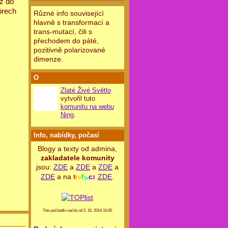
ž do
órech
Různé info související
hlavně s transformací a
trans-mutací, čili s
přechodem do páté,
pozitivně polarizované
dimenze.
O
Zlaté Živé Světlo
vytvořil tuto
komunitu na webu
Ning
.
Info, nabídky, počasí
Blogy a texty od admina,
zakladatele komunity
jsou:
ZDE
a
ZDE
a
ZDE
a
ZDE
a na
ZDE
.
t
r
e
f
y
.
c
z
Toto počítadlo načítá od 2. 10. 2014 10:00