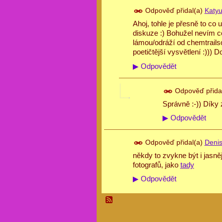
Odpověď přidal(a)
Katy
Ahoj, tohle je přesně to co 
diskuze :) Bohužel nevím co
lámou/odráží od chemtrails
poetičtější vysvětlení :)))
▶
Odpovědět
Odpověď přida
Správně :-)) Díky 
▶
Odpovědět
Odpověď přidal(a)
Denis
někdy to zvykne být i jasněj
fotografů, jako
tady
▶
Odpovědět