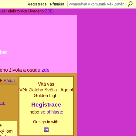
Registrace
Přihlásit
 vaši elektroniku Uvedeno
ZDE
.
t
hat
ého života a osudu
zde
Přidat
Vítá vás
Věk Zlatého Světla - Age of
Golden Light
ém.
Registrace
nebo
se přihlaste
Or sign in with:
e
aký lom