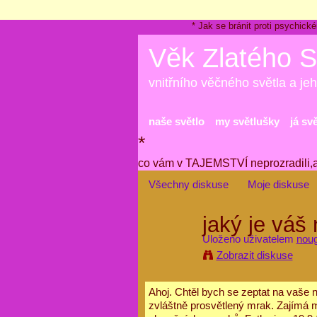
* Jak se bránit proti psychi
Věk Zlatého S
vnitřního věčného světla a jeh
naše světlo
my světlušky
já sv
*
co vám v TAJEMSTVÍ neprozradili,
Všechny diskuse
Moje diskuse
jaký je váš
Uloženo uživatelem
nou
Zobrazit diskuse
Ahoj. Chtěl bych se zeptat na vaše n
zvláštně prosvětlený mrak. Zajímá mě