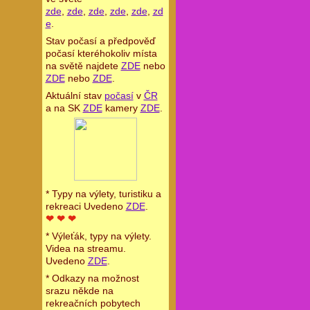
zde
,
zde
,
zde
,
zde
,
zde
,
zd
e
.
Stav počasí a předpověď
počasí kteréhokoliv místa
na světě najdete
ZDE
nebo
ZDE
nebo
ZDE
.
Aktuální stav
počasí
v
ČR
a na SK
ZDE
kamery
ZDE
.
* Typy na výlety, turistiku a
rekreaci Uvedeno
ZDE
.
❤ ❤ ❤
* Výleťák, typy na výlety.
Videa na streamu.
Uvedeno
ZDE
.
* Odkazy na možnost
srazu někde na
rekreačních pobytech