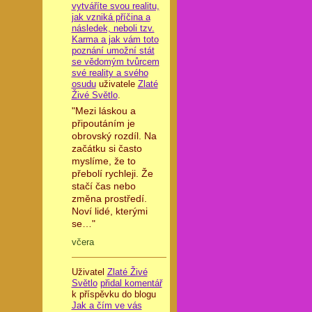
vytváříte svou realitu,
jak vzniká příčina a
následek, neboli tzv.
Karma a jak vám toto
poznání umožní stát
se vědomým tvůrcem
své reality a svého
osudu
uživatele
Zlaté
Živé Světlo
.
"Mezi láskou a
připoutáním je
obrovský rozdíl. Na
začátku si často
myslíme, že to
přebolí rychleji. Že
stačí čas nebo
změna prostředí.
Noví lidé, kterými
se…"
včera
Uživatel
Zlaté Živé
Světlo
přidal komentář
k příspěvku do blogu
Jak a čím ve vás