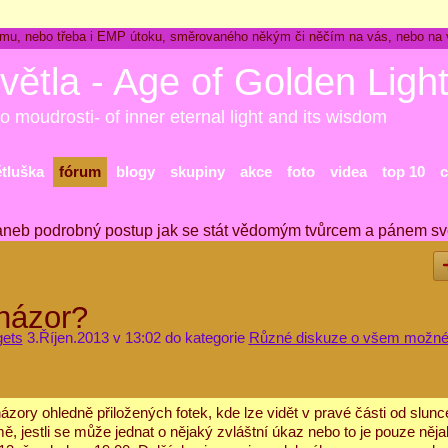
ckému, nebo třeba i EMP útoku, směrovaného někým či něčím na vás, nebo na
větla - Age of Golden Ligh
o moudrosti- of inner eternal light and its wisdom
ětluška
fórum
blogy
skupiny
akce
foto
videa
top 10
c
aneb podrobný postup jak se stát vědomým tvůrcem a pánem sv
 názor?
gets
3.Říjen.2013 v 13:02 do kategorie
Různé diskuze o všem možn
ázory ohledně přiložených fotek, kde lze vidět v pravé části od slunc
, jestli se může jednat o nějaký zvláštní úkaz nebo to je pouze něj