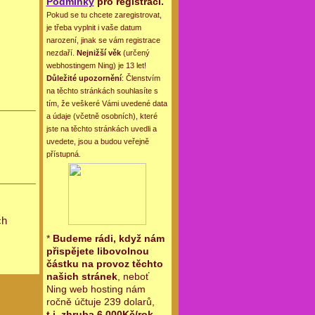
Podmínky
pro registraci.
Pokud se tu chcete zaregistrovat,
je třeba vyplnit i vaše datum
narození, jinak se vám registrace
nezdaří.
Nejnižší věk
(určený
webhostingem Ning) je 13 let!
Důležité upozornění
: Členstvím
na těchto stránkách souhlasíte s
tím, že veškeré Vámi uvedené data
a údaje (včetně osobních), které
jste na těchto stránkách uvedli a
uvedete, jsou a budou veřejně
přístupná.
ch
*
Budeme rádi, když nám
přispějete libovolnou
částku na provoz těchto
našich stránek
, neboť
Ning web hosting nám
ročně účtuje 239 dolarů,
t.j. zhruba 6.000Kč/rok
.