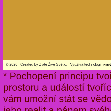
© 2026 Created by
Zlaté Živé Světlo
. Využívá technologii
* Pochopení principu tvo
prostoru a událostí tvoř
vám umožní stát se věd
jeho realit a pánem sv