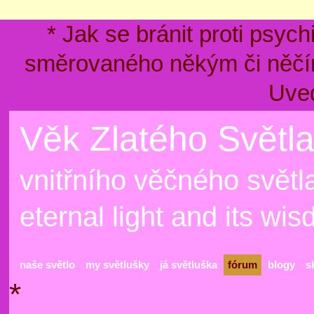
* Jak se bránit proti psyc
směrovaného někým či něčím
Uve
Věk Zlatého Světla
vnitřního věčného světla
eternal light and its wi
naše světlo
my světlušky
já světluška
fórum
blogy
s
*