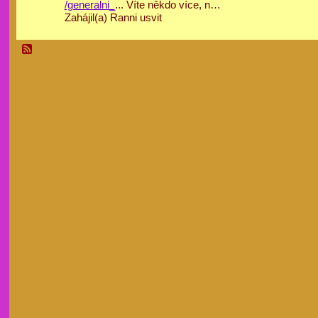
/generalni_
... Víte někdo více, n…
Zahájil(a) Ranni usvit